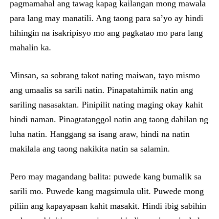
pagmamahal ang tawag kapag kailangan mong mawala
para lang may manatili. Ang taong para sa’yo ay hindi
hihingin na isakripisyo mo ang pagkatao mo para lang
mahalin ka.
Minsan, sa sobrang takot nating maiwan, tayo mismo
ang umaalis sa sarili natin. Pinapatahimik natin ang
sariling nasasaktan. Pinipilit nating maging okay kahit
hindi naman. Pinagtatanggol natin ang taong dahilan ng
luha natin. Hanggang sa isang araw, hindi na natin
makilala ang taong nakikita natin sa salamin.
Pero may magandang balita: puwede kang bumalik sa
sarili mo. Puwede kang magsimula ulit. Puwede mong
piliin ang kapayapaan kahit masakit. Hindi ibig sabihin