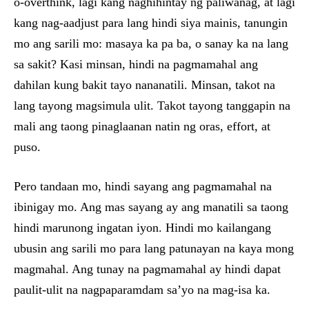
o-overthink, lagi kang naghihintay ng paliwanag, at lagi
kang nag-aadjust para lang hindi siya mainis, tanungin
mo ang sarili mo: masaya ka pa ba, o sanay ka na lang
sa sakit? Kasi minsan, hindi na pagmamahal ang
dahilan kung bakit tayo nananatili. Minsan, takot na
lang tayong magsimula ulit. Takot tayong tanggapin na
mali ang taong pinaglaanan natin ng oras, effort, at
puso.
Pero tandaan mo, hindi sayang ang pagmamahal na
ibinigay mo. Ang mas sayang ay ang manatili sa taong
hindi marunong ingatan iyon. Hindi mo kailangang
ubusin ang sarili mo para lang patunayan na kaya mong
magmahal. Ang tunay na pagmamahal ay hindi dapat
paulit-ulit na nagpaparamdam sa’yo na mag-isa ka.