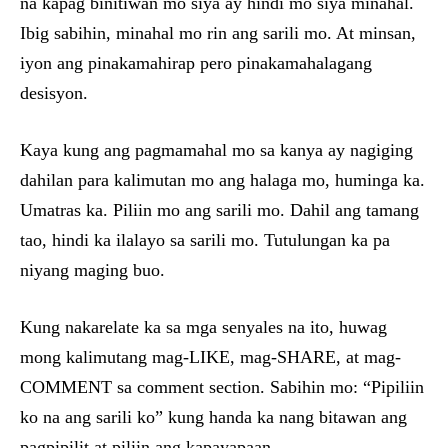
na kapag binitiwan mo siya ay hindi mo siya minahal.
Ibig sabihin, minahal mo rin ang sarili mo. At minsan,
iyon ang pinakamahirap pero pinakamahalagang
desisyon.
Kaya kung ang pagmamahal mo sa kanya ay nagiging
dahilan para kalimutan mo ang halaga mo, huminga ka.
Umatras ka. Piliin mo ang sarili mo. Dahil ang tamang
tao, hindi ka ilalayo sa sarili mo. Tutulungan ka pa
niyang maging buo.
Kung nakarelate ka sa mga senyales na ito, huwag
mong kalimutang mag-LIKE, mag-SHARE, at mag-
COMMENT sa comment section. Sabihin mo: “Pipiliin
ko na ang sarili ko” kung handa ka nang bitawan ang
pagpipilit at piliin ang kapayapaan.