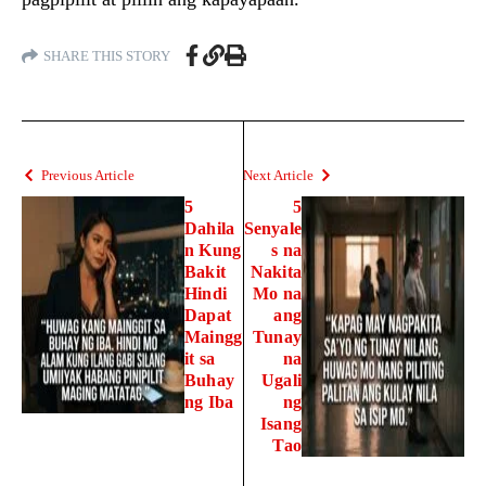
SHARE THIS STORY
Previous Article
Next Article
5
5
Dahila
Senyale
n Kung
s na
Bakit
Nakita
Hindi
Mo na
Dapat
ang
Maingg
Tunay
it sa
na
Buhay
Ugali
ng Iba
ng
Isang
Tao