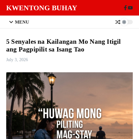
Skip to content
KWENTONG BUHAY
MENU
5 Senyales na Kailangan Mo Nang Itigil
ang Pagpipilit sa Isang Tao
July 3, 2026