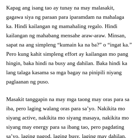
Kapag ang isang tao ay tunay na may malasakit,
gagawa siya ng paraan para iparamdam na mahalaga
ka. Hindi kailangan ng mamahaling regalo. Hindi
kailangan ng mahabang mensahe araw-araw. Minsan,
sapat na ang simpleng “kumain ka na ba?” o “ingat ka.”
Pero kung kahit simpleng effort ay kailangan mo pang
hingin, baka hindi na busy ang dahilan. Baka hindi ka
lang talaga kasama sa mga bagay na pinipili niyang
paglaanan ng puso.
Masakit tanggapin na may mga taong may oras para sa
iba, pero laging walang oras para sa’yo. Nakikita mo
siyang active, nakikita mo siyang masaya, nakikita mo
siyang may energy para sa ibang tao, pero pagdating
sa’yo, laging pagod, laging busy, laging may dahilan.