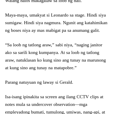
Walang halos makagalaw sa loob ng hall.
Maya-maya, umakyat si Leonardo sa stage. Hindi siya
sumigaw. Hindi siya nagmura. Ngunit ang katahimikan
ng boses niya ay mas mabigat pa sa anumang galit.
“Sa loob ng tatlong araw,” sabi niya, “naging janitor
ako sa sarili kong kumpanya. At sa loob ng tatlong
araw, natuklasan ko kung sino ang tunay na marunong
at kung sino ang tunay na matapobre.”
Parang natuyuan ng laway si Gerald.
Isa-isang ipinakita sa screen ang ilang CCTV clips at
notes mula sa undercover observation—mga
empleyadong bumati, tumulong, umiwas, nang-api, at