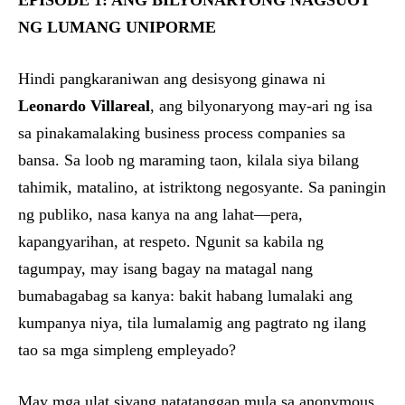
EPISODE 1: ANG BILYONARYONG NAGSUOT
NG LUMANG UNIPORME
Hindi pangkaraniwan ang desisyong ginawa ni
Leonardo Villareal
, ang bilyonaryong may-ari ng isa
sa pinakamalaking business process companies sa
bansa. Sa loob ng maraming taon, kilala siya bilang
tahimik, matalino, at istriktong negosyante. Sa paningin
ng publiko, nasa kanya na ang lahat—pera,
kapangyarihan, at respeto. Ngunit sa kabila ng
tagumpay, may isang bagay na matagal nang
bumabagabag sa kanya: bakit habang lumalaki ang
kumpanya niya, tila lumalamig ang pagtrato ng ilang
tao sa mga simpleng empleyado?
May mga ulat siyang natatanggap mula sa anonymous