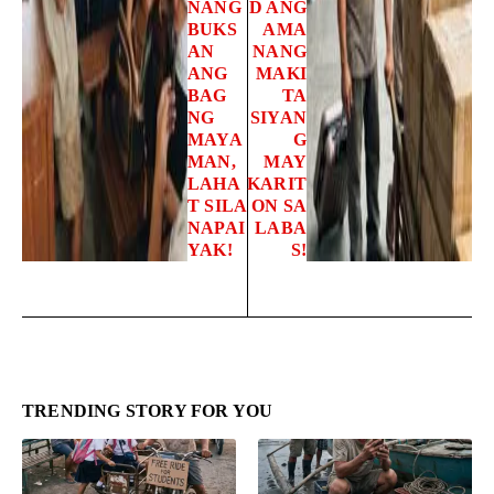
NANG
D ANG
BUKS
AMA
AN
NANG
ANG
MAKI
BAG
TA
NG
SIYAN
MAYA
G
MAN,
MAY
LAHA
KARIT
T SILA
ON SA
NAPAI
LABA
YAK!
S!
TRENDING STORY FOR YOU