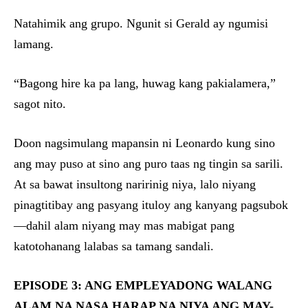
Natahimik ang grupo. Ngunit si Gerald ay ngumisi
lamang.
“Bagong hire ka pa lang, huwag kang pakialamera,”
sagot nito.
Doon nagsimulang mapansin ni Leonardo kung sino
ang may puso at sino ang puro taas ng tingin sa sarili.
At sa bawat insultong naririnig niya, lalo niyang
pinagtitibay ang pasyang ituloy ang kanyang pagsubok
—dahil alam niyang may mas mabigat pang
katotohanang lalabas sa tamang sandali.
EPISODE 3: ANG EMPLEYADONG WALANG
ALAM NA NASA HARAP NA NIYA ANG MAY-