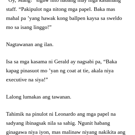
“Oy, Mang!” sigaw nito habang may mga kasamang
staff. “Pakipulot nga nitong mga papel. Baka mas
mahal pa ’yang hawak kong ballpen kaysa sa sweldo
mo sa isang linggo!”
Nagtawanan ang ilan.
Isa sa mga kasama ni Gerald ay nagsabi pa, “Baka
kapag pinasuot mo ’yan ng coat at tie, akala niya
executive na siya!”
Lalong lumakas ang tawanan.
Tahimik na pinulot ni Leonardo ang mga papel na
sadyang ibinagsak nila sa sahig. Ngunit habang
ginagawa niya iyon, mas malinaw niyang nakikita ang