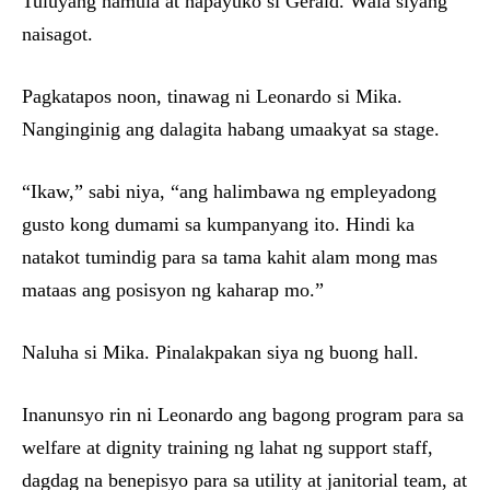
Tuluyang namula at napayuko si Gerald. Wala siyang
naisagot.
Pagkatapos noon, tinawag ni Leonardo si Mika.
Nanginginig ang dalagita habang umaakyat sa stage.
“Ikaw,” sabi niya, “ang halimbawa ng empleyadong
gusto kong dumami sa kumpanyang ito. Hindi ka
natakot tumindig para sa tama kahit alam mong mas
mataas ang posisyon ng kaharap mo.”
Naluha si Mika. Pinalakpakan siya ng buong hall.
Inanunsyo rin ni Leonardo ang bagong program para sa
welfare at dignity training ng lahat ng support staff,
dagdag na benepisyo para sa utility at janitorial team, at