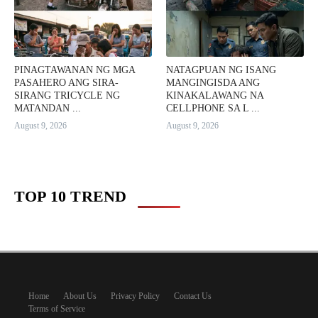
PINAGTAWANAN NG MGA
NATAGPUAN NG ISANG
PASAHERO ANG SIRA-
MANGINGISDA ANG
SIRANG TRICYCLE NG
KINAKALAWANG NA
MATANDAN ...
CELLPHONE SA L ...
August 9, 2026
August 9, 2026
TOP 10 TREND
Home
About Us
Privacy Policy
Contact Us
Terms of Service