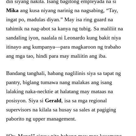
din siyang nakita. Isang bagitong empleyada na si
Mika
ang kusa niyang narinig na nagsabing, “Tay,
ingat po, madulas diyan.” May isa ring guard na
tahimik na nag-abot sa kanya ng tubig. Sa maliliit na
sandaling iyon, naalala ni Leonardo kung bakit niya
itinayo ang kumpanya—para magkaroon ng trabaho
ang mga tao, hindi para may maliitin ang iba.
Bandang tanghali, habang naglilinis siya sa tapat ng
pantry, biglang tumawa nang malakas ang isang
lalaking naka-necktie at halatang may mataas na
posisyon. Siya si
Gerald
, isa sa mga regional
supervisors na kilala sa husay sa sales at pagiging
paborito ng upper management.