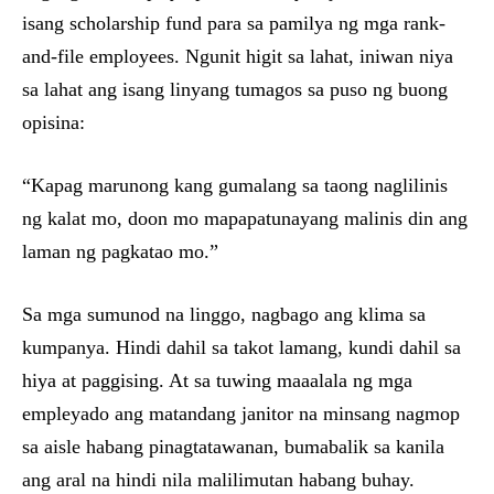
isang scholarship fund para sa pamilya ng mga rank-
and-file employees. Ngunit higit sa lahat, iniwan niya
sa lahat ang isang linyang tumagos sa puso ng buong
opisina:
“Kapag marunong kang gumalang sa taong naglilinis
ng kalat mo, doon mo mapapatunayang malinis din ang
laman ng pagkatao mo.”
Sa mga sumunod na linggo, nagbago ang klima sa
kumpanya. Hindi dahil sa takot lamang, kundi dahil sa
hiya at paggising. At sa tuwing maaalala ng mga
empleyado ang matandang janitor na minsang nagmop
sa aisle habang pinagtatawanan, bumabalik sa kanila
ang aral na hindi nila malilimutan habang buhay.