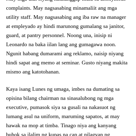
complaints. May nagsasabing minamaliit ang mga
utility staff. May nagsasabing ang iba raw na manager
at empleyado ay hindi marunong gumalang sa janitor,
guard, at pantry personnel. Noong una, inisip ni
Leonardo na baka iilan lang ang gumagawa noon.
Ngunit habang dumarami ang reklamo, naisip niyang
hindi sapat ang memo at seminar. Gusto niyang makita
mismo ang katotohanan.
Kaya isang Lunes ng umaga, imbes na dumating sa
opisina bilang chairman na sinasalubong ng mga
executive, pumasok siya sa gusali na nakasuot ng
lumang asul na uniform, maruming sapatos, at may
hawak na mop at timba. Tinago niya ang kanyang
buhok sa ilalim ng kupas na cap at nilagyan ng