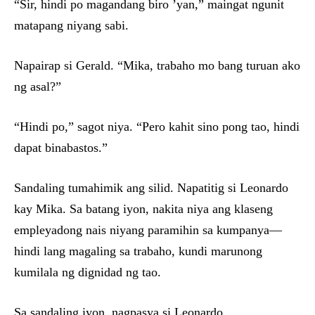
“Sir, hindi po magandang biro ’yan,” maingat ngunit
matapang niyang sabi.
Napairap si Gerald. “Mika, trabaho mo bang turuan ako
ng asal?”
“Hindi po,” sagot niya. “Pero kahit sino pong tao, hindi
dapat binabastos.”
Sandaling tumahimik ang silid. Napatitig si Leonardo
kay Mika. Sa batang iyon, nakita niya ang klaseng
empleyadong nais niyang paramihin sa kumpanya—
hindi lang magaling sa trabaho, kundi marunong
kumilala ng dignidad ng tao.
Sa sandaling iyon, nagpasya si Leonardo.