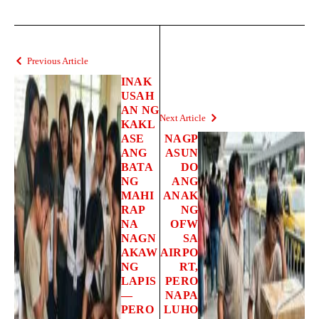
Previous Article
INAK
USAH
AN NG
Next Article
KAKL
ASE
NAGP
ANG
ASUN
BATA
DO
NG
ANG
MAHI
ANAK
RAP
NG
NA
OFW
NAGN
SA
AKAW
AIRPO
NG
RT,
LAPIS
PERO
—
NAPA
PERO
LUHO