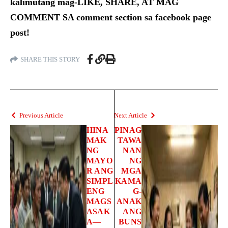
kalimutang mag-LIKE, SHARE, AT MAG
COMMENT SA comment section sa facebook page
post!
SHARE THIS STORY
Previous Article
Next Article
HINA
PINAG
MAK
TAWA
NG
NAN
MAYO
NG
R ANG
MGA
SIMPL
KAMA
ENG
G-
MAGS
ANAK
ASAK
ANG
A—
BUNS