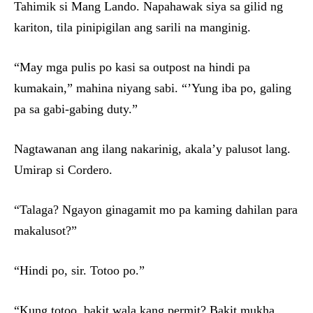
Tahimik si Mang Lando. Napahawak siya sa gilid ng
kariton, tila pinipigilan ang sarili na manginig.
“May mga pulis po kasi sa outpost na hindi pa
kumakain,” mahina niyang sabi. “’Yung iba po, galing
pa sa gabi-gabing duty.”
Nagtawanan ang ilang nakarinig, akala’y palusot lang.
Umirap si Cordero.
“Talaga? Ngayon ginagamit mo pa kaming dahilan para
makalusot?”
“Hindi po, sir. Totoo po.”
“Kung totoo, bakit wala kang permit? Bakit mukha