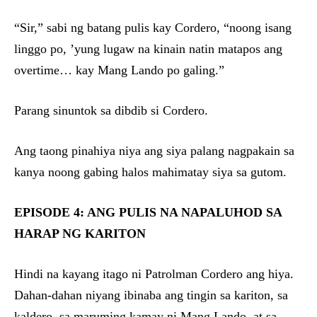
“Sir,” sabi ng batang pulis kay Cordero, “noong isang
linggo po, ’yung lugaw na kinain natin matapos ang
overtime… kay Mang Lando po galing.”
Parang sinuntok sa dibdib si Cordero.
Ang taong pinahiya niya ang siya palang nagpakain sa
kanya noong gabing halos mahimatay siya sa gutom.
EPISODE 4: ANG PULIS NA NAPALUHOD SA
HARAP NG KARITON
Hindi na kayang itago ni Patrolman Cordero ang hiya.
Dahan-dahan niyang ibinaba ang tingin sa kariton, sa
kaldero, sa maruming kamay ni Mang Lando, at sa