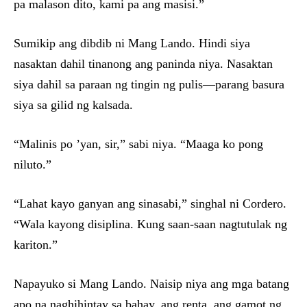
pa malason dito, kami pa ang masisi.”
Sumikip ang dibdib ni Mang Lando. Hindi siya
nasaktan dahil tinanong ang paninda niya. Nasaktan
siya dahil sa paraan ng tingin ng pulis—parang basura
siya sa gilid ng kalsada.
“Malinis po ’yan, sir,” sabi niya. “Maaga ko pong
niluto.”
“Lahat kayo ganyan ang sinasabi,” singhal ni Cordero.
“Wala kayong disiplina. Kung saan-saan nagtutulak ng
kariton.”
Napayuko si Mang Lando. Naisip niya ang mga batang
apo na naghihintay sa bahay, ang renta, ang gamot ng