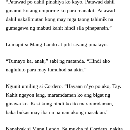
“Patawad po dahil pinahiya ko kayo. Patawad dahil
ginamit ko ang uniporme ko para manakit. Patawad
dahil nakalimutan kong may mga taong tahimik na
gumagawa ng mabuti kahit hindi sila pinapansin.”
Lumapit si Mang Lando at pilit siyang pinatayo.
“Tumayo ka, anak,” sabi ng matanda. “Hindi ako
nagluluto para may lumuhod sa akin.”
Ngunit umiling si Cordero. “Hayaan n’yo po ako, Tay.
Kahit ngayon lang, maramdaman ko ang bigat ng
ginawa ko. Kasi kung hindi ko ito mararamdaman,
baka bukas may iba na naman akong masaktan.”
Napaiyak si Mang Lando. Sa mukha ni Cordero, nakita