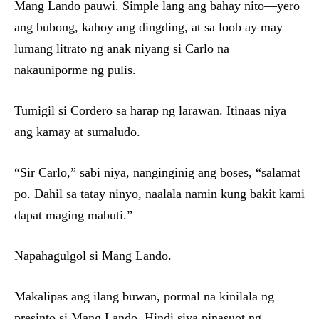
Mang Lando pauwi. Simple lang ang bahay nito—yero
ang bubong, kahoy ang dingding, at sa loob ay may
lumang litrato ng anak niyang si Carlo na
nakauniporme ng pulis.
Tumigil si Cordero sa harap ng larawan. Itinaas niya
ang kamay at sumaludo.
“Sir Carlo,” sabi niya, nanginginig ang boses, “salamat
po. Dahil sa tatay ninyo, naalala namin kung bakit kami
dapat maging mabuti.”
Napahagulgol si Mang Lando.
Makalipas ang ilang buwan, pormal na kinilala ng
presinto si Mang Lando. Hindi siya pinasuot ng