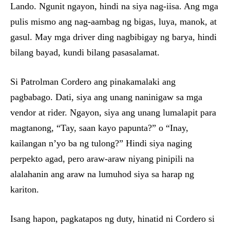
Lando. Ngunit ngayon, hindi na siya nag-iisa. Ang mga
pulis mismo ang nag-aambag ng bigas, luya, manok, at
gasul. May mga driver ding nagbibigay ng barya, hindi
bilang bayad, kundi bilang pasasalamat.
Si Patrolman Cordero ang pinakamalaki ang
pagbabago. Dati, siya ang unang naninigaw sa mga
vendor at rider. Ngayon, siya ang unang lumalapit para
magtanong, “Tay, saan kayo papunta?” o “Inay,
kailangan n’yo ba ng tulong?” Hindi siya naging
perpekto agad, pero araw-araw niyang pinipili na
alalahanin ang araw na lumuhod siya sa harap ng
kariton.
Isang hapon, pagkatapos ng duty, hinatid ni Cordero si