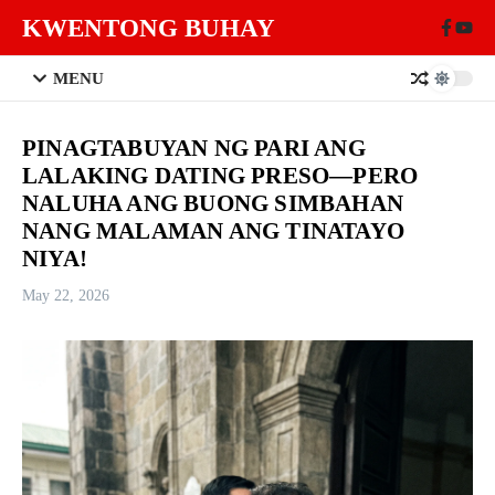
Skip to content
KWENTONG BUHAY
MENU
PINAGTABUYAN NG PARI ANG
LALAKING DATING PRESO—PERO
NALUHA ANG BUONG SIMBAHAN
NANG MALAMAN ANG TINATAYO
NIYA!
May 22, 2026