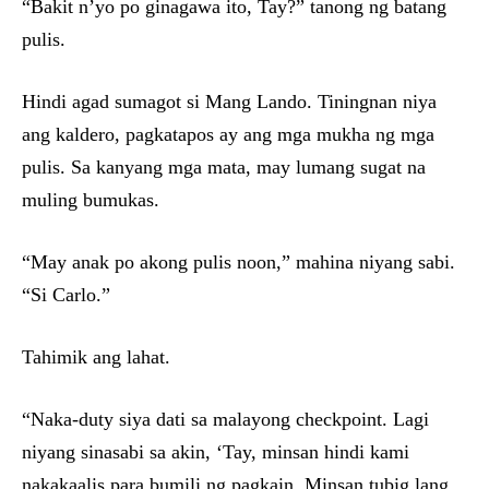
“Bakit n’yo po ginagawa ito, Tay?” tanong ng batang
pulis.
Hindi agad sumagot si Mang Lando. Tiningnan niya
ang kaldero, pagkatapos ay ang mga mukha ng mga
pulis. Sa kanyang mga mata, may lumang sugat na
muling bumukas.
“May anak po akong pulis noon,” mahina niyang sabi.
“Si Carlo.”
Tahimik ang lahat.
“Naka-duty siya dati sa malayong checkpoint. Lagi
niyang sinasabi sa akin, ‘Tay, minsan hindi kami
nakakaalis para bumili ng pagkain. Minsan tubig lang,