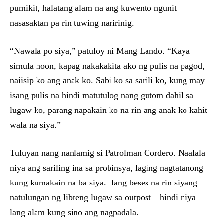
pumikit, halatang alam na ang kuwento ngunit
nasasaktan pa rin tuwing naririnig.
“Nawala po siya,” patuloy ni Mang Lando. “Kaya
simula noon, kapag nakakakita ako ng pulis na pagod,
naiisip ko ang anak ko. Sabi ko sa sarili ko, kung may
isang pulis na hindi matutulog nang gutom dahil sa
lugaw ko, parang napakain ko na rin ang anak ko kahit
wala na siya.”
Tuluyan nang nanlamig si Patrolman Cordero. Naalala
niya ang sariling ina sa probinsya, laging nagtatanong
kung kumakain na ba siya. Ilang beses na rin siyang
natulungan ng libreng lugaw sa outpost—hindi niya
lang alam kung sino ang nagpadala.