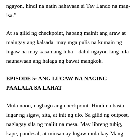
ngayon, hindi na natin hahayaan si Tay Lando na mag-
isa.”
At sa gilid ng checkpoint, habang mainit ang araw at
maingay ang kalsada, may mga pulis na kumain ng
lugaw na may kasamang luha—dahil ngayon lang nila
naunawaan ang halaga ng bawat mangkok.
EPISODE 5: ANG LUGAW NA NAGING
PAALALA SA LAHAT
Mula noon, nagbago ang checkpoint. Hindi na basta
lugar ng sigaw, sita, at init ng ulo. Sa gilid ng outpost,
naglagay sila ng maliit na mesa. May libreng tubig,
kape, pandesal, at minsan ay lugaw mula kay Mang