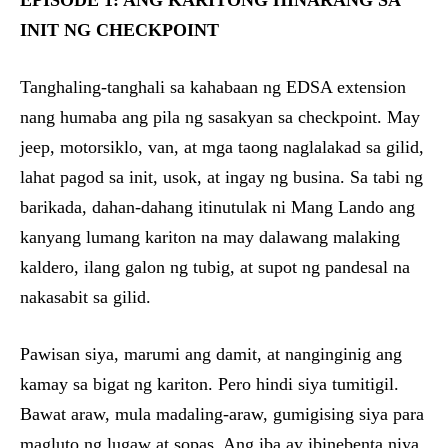
EPISODE 1: ANG KARITONG HINARANG SA
INIT NG CHECKPOINT
Tanghaling-tanghali sa kahabaan ng EDSA extension
nang humaba ang pila ng sasakyan sa checkpoint. May
jeep, motorsiklo, van, at mga taong naglalakad sa gilid,
lahat pagod sa init, usok, at ingay ng busina. Sa tabi ng
barikada, dahan-dahang itinutulak ni Mang Lando ang
kanyang lumang kariton na may dalawang malaking
kaldero, ilang galon ng tubig, at supot ng pandesal na
nakasabit sa gilid.
Pawisan siya, marumi ang damit, at nanginginig ang
kamay sa bigat ng kariton. Pero hindi siya tumitigil.
Bawat araw, mula madaling-araw, gumigising siya para
magluto ng lugaw at sopas. Ang iba ay ibinebenta niya