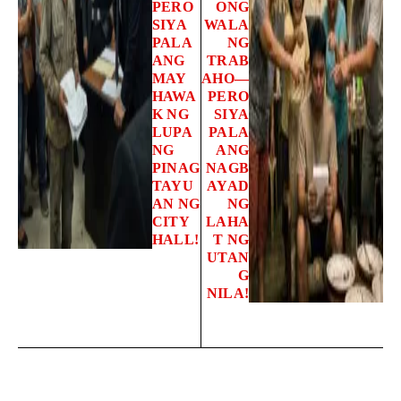
PERO
ONG
SIYA
WALA
PALA
NG
ANG
TRAB
MAY
AHO—
HAWA
PERO
K NG
SIYA
LUPA
PALA
NG
ANG
PINAG
NAGB
TAYU
AYAD
AN NG
NG
CITY
LAHA
HALL!
T NG
UTAN
G
NILA!