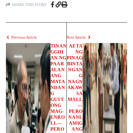
SHARE THIS STORY
Previous Article
Next Article
TINAN
AETA
GGIH
NG
AN NG
PINAG
PAAR
BINTA
ALAN
NGAN
ANG
G
MATA
NAGN
NDAN
AKAW
G
SA
GUST
MALL
ONG
—
MAG-
PERO
ENRO
NANL
LL—
AMIG
PERO
ANG