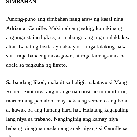
SIMBAHAN
Punong-puno ang simbahan nang araw ng kasal nina
Adrian at Camille. Makintab ang sahig, kumikinang
ang mga stained glass, at mabango ang mga bulaklak sa
altar. Lahat ng bisita ay nakaayos—mga lalaking naka-
suit, mga babaeng naka-gown, at mga kamag-anak na
abala sa pagkuha ng litrato.
Sa bandang likod, malapit sa haligi, nakatayo si Mang
Ruben. Suot niya ang orange na construction uniform,
marumi ang pantalon, may bakas ng semento ang bota,
at hawak pa ang lumang hard hat. Halatang kagagaling
lang niya sa trabaho. Nanginginig ang kamay niya
habang pinagmamasdan ang anak niyang si Camille sa