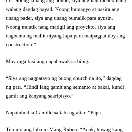
ito. Noong kulang ang pondo, siya ang nagtrabaho nang
walang dagdag bayad. Noong bumagyo at nasira ang
unang pader, siya ang unang bumalik para ayusin.
Noong muntik nang matigil ang proyekto, siya ang
nagbenta ng maliit niyang lupa para maipagpatuloy ang
construction.”
May mga bisitang napahawak sa bibig.
“Siya ang nagpatayo ng buong church na ito,” dagdag
ng pari. “Hindi lang gamit ang semento at bakal, kundi
gamit ang kanyang sakripisyo.”
Napaluhod si Camille sa tabi ng altar. “Papa…”
Tumulo ang luha ni Mang Ruben. “Anak, huwag kang