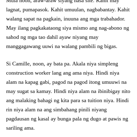
Mula noon, araw-araw siyang nasa site. Kahit may
lagnat, pumapasok. Kahit umuulan, nagbabantay. Kahit
walang sapat na pagkain, inuuna ang mga trabahador.
May ilang pagkakataong siya mismo ang nag-abono ng
sahod ng mga tao dahil ayaw niyang may
manggagawang uuwi na walang pambili ng bigas.
Si Camille, noon, ay bata pa. Akala niya simpleng
construction worker lang ang ama niya. Hindi niya
alam na kapag gabi, pagod na pagod itong umuuwi na
may sugat sa kamay. Hindi niya alam na ibinibigay nito
ang malaking bahagi ng kita para sa tuition niya. Hindi
rin niya alam na ang simbahang pinili niyang
pagdausan ng kasal ay bunga pala ng dugo at pawis ng
sariling ama.