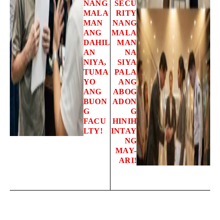
NANG
SECU
MALA
RITY
MAN
NANG
ANG
MALA
DAHIL
MAN
AN
NA
NIYA,
SIYA
TUMA
PALA
YO
ANG
ANG
ABOG
BUON
ADON
G
G
FACU
HINIH
LTY!
INTAY
NG
MAY-
ARI!