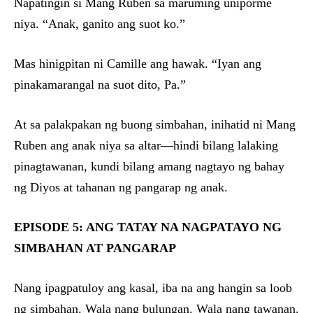
Napatingin si Mang Ruben sa maruming uniporme
niya. “Anak, ganito ang suot ko.”
Mas hinigpitan ni Camille ang hawak. “Iyan ang
pinakamarangal na suot dito, Pa.”
At sa palakpakan ng buong simbahan, inihatid ni Mang
Ruben ang anak niya sa altar—hindi bilang lalaking
pinagtawanan, kundi bilang amang nagtayo ng bahay
ng Diyos at tahanan ng pangarap ng anak.
EPISODE 5: ANG TATAY NA NAGPATAYO NG
SIMBAHAN AT PANGARAP
Nang ipagpatuloy ang kasal, iba na ang hangin sa loob
ng simbahan. Wala nang bulungan. Wala nang tawanan.