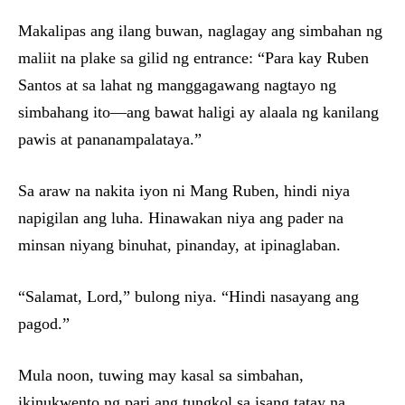
Makalipas ang ilang buwan, naglagay ang simbahan ng
maliit na plake sa gilid ng entrance: “Para kay Ruben
Santos at sa lahat ng manggagawang nagtayo ng
simbahang ito—ang bawat haligi ay alaala ng kanilang
pawis at pananampalataya.”
Sa araw na nakita iyon ni Mang Ruben, hindi niya
napigilan ang luha. Hinawakan niya ang pader na
minsan niyang binuhat, pinanday, at ipinaglaban.
“Salamat, Lord,” bulong niya. “Hindi nasayang ang
pagod.”
Mula noon, tuwing may kasal sa simbahan,
ikinukwento ng pari ang tungkol sa isang tatay na