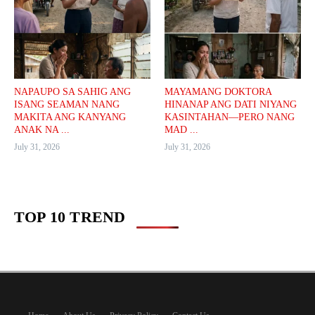
NAPAUPO SA SAHIG ANG
MAYAMANG DOKTORA
ISANG SEAMAN NANG
HINANAP ANG DATI NIYANG
MAKITA ANG KANYANG
KASINTAHAN—PERO NANG
ANAK NA ...
MAD ...
July 31, 2026
July 31, 2026
TOP 10 TREND