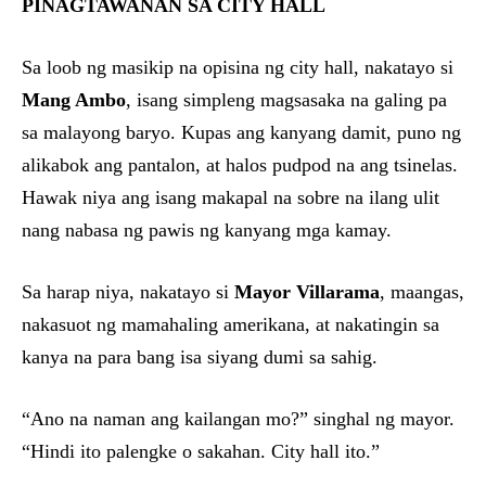
PINAGTAWANAN SA CITY HALL
Sa loob ng masikip na opisina ng city hall, nakatayo si
Mang Ambo
, isang simpleng magsasaka na galing pa
sa malayong baryo. Kupas ang kanyang damit, puno ng
alikabok ang pantalon, at halos pudpod na ang tsinelas.
Hawak niya ang isang makapal na sobre na ilang ulit
nang nabasa ng pawis ng kanyang mga kamay.
Sa harap niya, nakatayo si
Mayor Villarama
, maangas,
nakasuot ng mamahaling amerikana, at nakatingin sa
kanya na para bang isa siyang dumi sa sahig.
“Ano na naman ang kailangan mo?” singhal ng mayor.
“Hindi ito palengke o sakahan. City hall ito.”