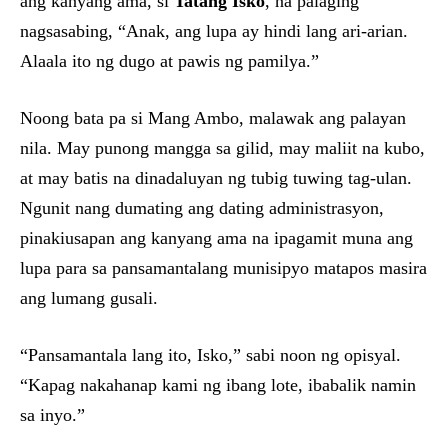
ang kanyang ama, si
Tatang Isko
, na palaging
nagsasabing, “Anak, ang lupa ay hindi lang ari-arian.
Alaala ito ng dugo at pawis ng pamilya.”
Noong bata pa si Mang Ambo, malawak ang palayan
nila. May punong mangga sa gilid, may maliit na kubo,
at may batis na dinadaluyan ng tubig tuwing tag-ulan.
Ngunit nang dumating ang dating administrasyon,
pinakiusapan ang kanyang ama na ipagamit muna ang
lupa para sa pansamantalang munisipyo matapos masira
ang lumang gusali.
“Pansamantala lang ito, Isko,” sabi noon ng opisyal.
“Kapag nakahanap kami ng ibang lote, ibabalik namin
sa inyo.”