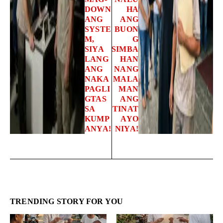
DOWN
HA
ANG
ANG
SYSTE
BUON
M,
G
SIYA
SIMBA
LANG
HAN
ANG
NANG
NAKA
MALA
PAGLI
MAN
GTAS
ANG
SA
TINAT
KUMP
AYO
ANYA!
NIYA!
TRENDING STORY FOR YOU