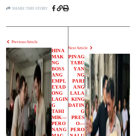
SHARE THIS STORY
Previous Article
Next Article
HINA
MAK
PINAG
NG
TABU
BOSS
YAN
ANG
NG
EMPL
PARI
EYAD
ANG
ONG
LALA
LAGIN
KING
G
DATIN
TAHI
G
MIK—
PRES
PERO
O—
NANG
PERO
MAG-
NALU