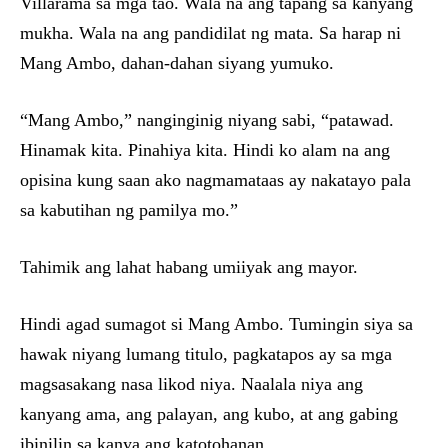
Villarama sa mga tao. Wala na ang tapang sa kanyang
mukha. Wala na ang pandidilat ng mata. Sa harap ni
Mang Ambo, dahan-dahan siyang yumuko.
“Mang Ambo,” nanginginig niyang sabi, “patawad.
Hinamak kita. Pinahiya kita. Hindi ko alam na ang
opisina kung saan ako nagmamataas ay nakatayo pala
sa kabutihan ng pamilya mo.”
Tahimik ang lahat habang umiiyak ang mayor.
Hindi agad sumagot si Mang Ambo. Tumingin siya sa
hawak niyang lumang titulo, pagkatapos ay sa mga
magsasakang nasa likod niya. Naalala niya ang
kanyang ama, ang palayan, ang kubo, at ang gabing
ibinilin sa kanya ang katotohanan.