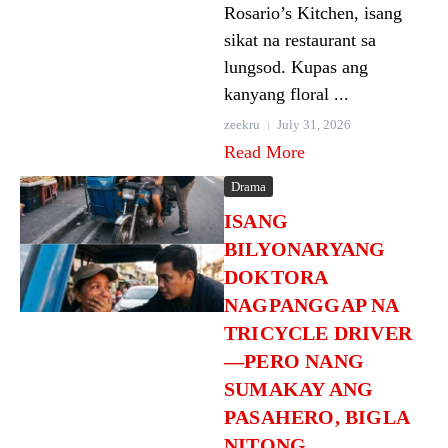
Rosario’s Kitchen, isang
sikat na restaurant sa
lungsod. Kupas ang
kanyang floral ...
zeekru
July 31, 2026
Read More
Drama
ISANG
BILYONARYANG
DOKTORA
NAGPANGGAP NA
TRICYCLE DRIVER
—PERO NANG
SUMAKAY ANG
PASAHERO, BIGLA
NITONG