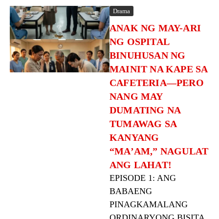
Drama
ANAK NG MAY-ARI
NG OSPITAL
BINUHUSAN NG
MAINIT NA KAPE SA
CAFETERIA—PERO
NANG MAY
DUMATING NA
TUMAWAG SA
KANYANG
“MA’AM,” NAGULAT
ANG LAHAT!
EPISODE 1: ANG
BABAENG
PINAGKAMALANG
ORDINARYONG BISITA