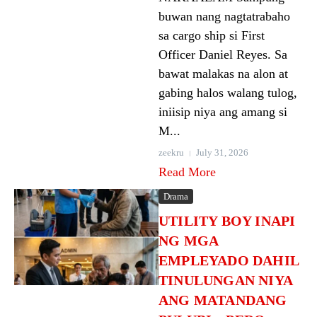
buwan nang nagtatrabaho
sa cargo ship si First
Officer Daniel Reyes. Sa
bawat malakas na alon at
gabing halos walang tulog,
iniisip niya ang amang si
M...
zeekru
July 31, 2026
Read More
Drama
UTILITY BOY INAPI
NG MGA
EMPLEYADO DAHIL
TINULUNGAN NIYA
ANG MATANDANG