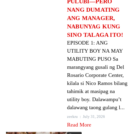
PULUBI—PERO
NANG DUMATING
ANG MANAGER,
NABUNYAG KUNG
SINO TALAGA ITO!
EPISODE 1: ANG
UTILITY BOY NA MAY
MABUTING PUSO Sa
marangyang gusali ng Del
Rosario Corporate Center,
kilala si Nico Ramos bilang
tahimik at masipag na
utility boy. Dalawampu’t
dalawang taong gulang l...
zeekru
July 31, 2026
Read More