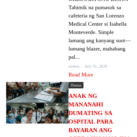
Tahimik na pumasok sa
cafeteria ng San Lorenzo
Medical Center si Isabella
Monteverde. Simple
lamang ang kanyang suot—
lumang blazer, mahabang
pal...
zeekru
July 31, 2026
Read More
Drama
ANAK NG
MANANAHI
DUMATING SA
OSPITAL PARA
BAYARAN ANG