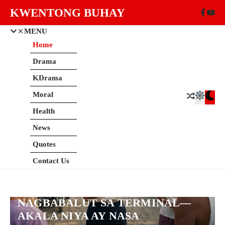
Skip to content
KWENTONG BUHAY
MENU
Home
Drama
KDrama
Moral
Health
News
Quotes
Drama
Contact Us
NAPAUPO SA SAHIG ANG ISANG
SEAMAN NANG MAKITA ANG
KANYANG ANAK NA
NAGBABALUT SA TERMINAL—
AKALA NIYA AY NASA