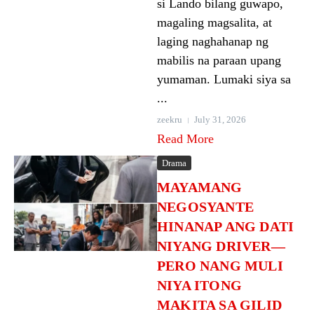
si Lando bilang guwapo,
magaling magsalita, at
laging naghahanap ng
mabilis na paraan upang
yumaman. Lumaki siya sa
...
zeekru
July 31, 2026
Read More
Drama
MAYAMANG
NEGOSYANTE
HINANAP ANG DATI
NIYANG DRIVER—
PERO NANG MULI
NIYA ITONG
MAKITA SA GILID