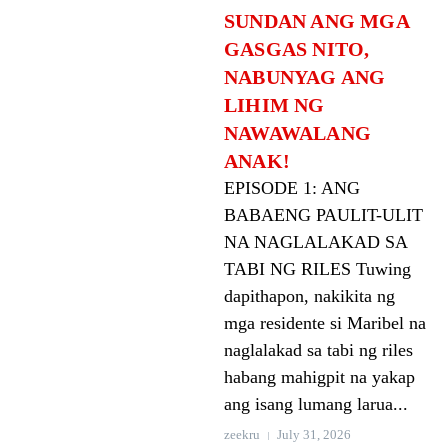
SUNDAN ANG MGA
GASGAS NITO,
NABUNYAG ANG
LIHIM NG
NAWAWALANG
ANAK!
EPISODE 1: ANG
BABAENG PAULIT-ULIT
NA NAGLALAKAD SA
TABI NG RILES Tuwing
dapithapon, nakikita ng
mga residente si Maribel na
naglalakad sa tabi ng riles
habang mahigpit na yakap
ang isang lumang larua...
zeekru
July 31, 2026