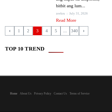
bitbit ang lum...
zeekru
July 31, 2026
Read More
1
2
3
4
5
...
340
TOP 10 TREND
Home
About Us
Privacy Policy
Contact Us
Terms of Service