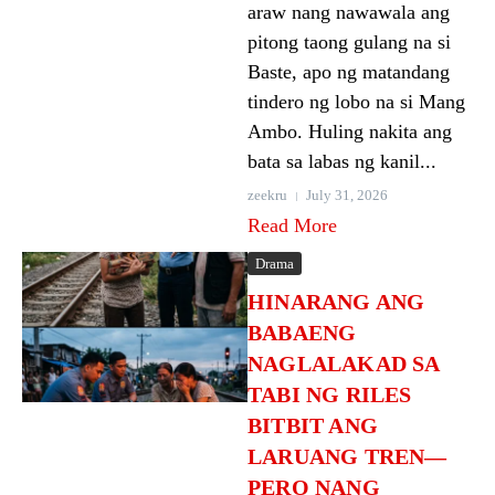
araw nang nawawala ang
pitong taong gulang na si
Baste, apo ng matandang
tindero ng lobo na si Mang
Ambo. Huling nakita ang
bata sa labas ng kanil...
zeekru
July 31, 2026
Read More
Drama
HINARANG ANG
BABAENG
NAGLALAKAD SA
TABI NG RILES
BITBIT ANG
LARUANG TREN—
PERO NANG