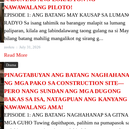
NAWAWALANG PILOTO!
EPISODE 1: ANG BATANG MAY KAUSAP SA LUMAN
RADYO Sa isang tahimik na barangay malapit sa lumang
paliparan, kilala ang labindalawang taong gulang na si Ma
bilang batang mahilig mangalikot ng sirang g...
zeekru
July 31, 2026
Read More
Drama
PINAGTABUYAN ANG BATANG NAGHAHAN
NG MGA PAKO SA CONSTRUCTION SITE—
PERO NANG SUNDAN ANG MGA DUGONG
BAKAS SA ISA, NATAGPUAN ANG KANYANG
NAWAWALANG AMA!
EPISODE 1: ANG BATANG NAGHAHANAP SA GITNA
MGA GUHO Tuwing dapithapon, palihim na pumapasok s