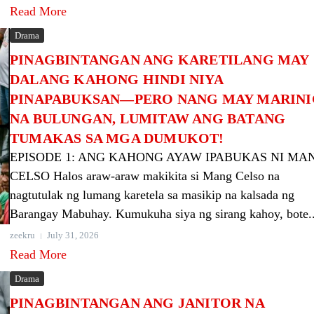
Read More
Drama
PINAGBINTANGAN ANG KARETILANG MAY
DALANG KAHONG HINDI NIYA
PINAPABUKSAN—PERO NANG MAY MARINI
NA BULUNGAN, LUMITAW ANG BATANG
TUMAKAS SA MGA DUMUKOT!
EPISODE 1: ANG KAHONG AYAW IPABUKAS NI MA
CELSO Halos araw-araw makikita si Mang Celso na
nagtutulak ng lumang karetela sa masikip na kalsada ng
Barangay Mabuhay. Kumukuha siya ng sirang kahoy, bote..
zeekru
July 31, 2026
Read More
Drama
PINAGBINTANGAN ANG JANITOR NA