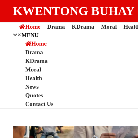
Skip to content
KWENTONG BUHAY
Home
Drama
KDrama
Moral
Healt
MENU
Home
Drama
KDrama
Moral
Health
News
Quotes
Contact Us