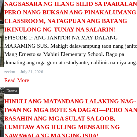
NAGSASARA NG ILANG SILID SA PAARALA
PERO NANG BUKSAN ANG PINAKALUMANG
CLASSROOM, NATAGPUAN ANG BATANG
IKINULONG NG TUNAY NA SALARIN!
EPISODE 1: ANG JANITOR NA MAY DALANG
MARAMING SUSI Mahigit dalawampung taon nang janitor
Mang Ernesto sa Mabini Elementary School. Bago pa
dumating ang mga guro at estudyante, nalilinis na niya ang.
zeekru
July 31, 2026
Read More
Drama
HINULI ANG MATANDANG LALAKING NAG-
IWAN NG MGA BOTE SA DAGAT—PERO NA
BASAHIN ANG MGA SULAT SA LOOB,
LUMITAW ANG HULING MENSAHE NG
NAWAWALANG MANGINGISDA!