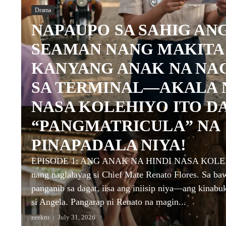
Drama
NAPAUPO SA SAHIG AN
SEAMAN NANG MAKITA
KANYANG ANAK NA NA
SA TERMINAL—AKALA N
NASA KOLEHIYO ITO DA
“PANGMATRICULA” NA
PINAPADALA NIYA!
EPISODE 1: ANG ANAK NA HINDI NASA KOLEHI
nang naglalayag si Chief Mate Renato Flores. Sa baw
panganib sa dagat, iisa ang iniisip niya—ang kinabu
si Angela. Pangarap ni Renato na magin...
zeekru
July 31, 2026