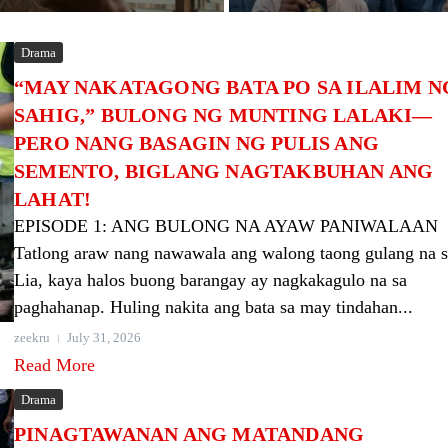
Drama
“MAY NAKATAGONG BATA PO SA ILALIM N
SAHIG,” BULONG NG MUNTING LALAKI—
PERO NANG BASAGIN NG PULIS ANG
SEMENTO, BIGLANG NAGTAKBUHAN ANG
LAHAT!
EPISODE 1: ANG BULONG NA AYAW PANIWALAAN
Tatlong araw nang nawawala ang walong taong gulang na s
Lia, kaya halos buong barangay ay nagkakagulo na sa
paghahanap. Huling nakita ang bata sa may tindahan...
zeekru
July 31, 2026
Read More
Drama
PINAGTAWANAN ANG MATANDANG