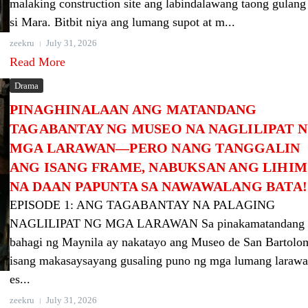
malaking construction site ang labindalawang taong gulang
si Mara. Bitbit niya ang lumang supot at m...
zeekru
July 31, 2026
Read More
Drama
PINAGHINALAAN ANG MATANDANG
TAGABANTAY NG MUSEO NA NAGLILIPAT 
MGA LARAWAN—PERO NANG TANGGALIN
ANG ISANG FRAME, NABUKSAN ANG LIHIM
NA DAAN PAPUNTA SA NAWAWALANG BATA!
EPISODE 1: ANG TAGABANTAY NA PALAGING
NAGLILIPAT NG MGA LARAWAN Sa pinakamatandang
bahagi ng Maynila ay nakatayo ang Museo de San Bartolo
isang makasaysayang gusaling puno ng mga lumang larawa
es...
zeekru
July 31, 2026