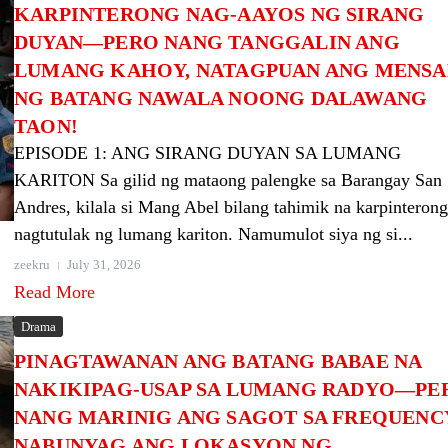
KARPINTERONG NAG-AAYOS NG SIRANG
DUYAN—PERO NANG TANGGALIN ANG
LUMANG KAHOY, NATAGPUAN ANG MENS
NG BATANG NAWALA NOONG DALAWANG
TAON!
EPISODE 1: ANG SIRANG DUYAN SA LUMANG
KARITON Sa gilid ng mataong palengke sa Barangay San
Andres, kilala si Mang Abel bilang tahimik na karpinterong
nagtutulak ng lumang kariton. Namumulot siya ng si...
zeekru
July 31, 2026
Read More
Drama
PINAGTAWANAN ANG BATANG BABAE NA
NAKIKIPAG-USAP SA LUMANG RADYO—PE
NANG MARINIG ANG SAGOT SA FREQUENC
NABUNYAG ANG LOKASYON NG