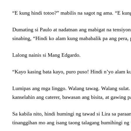
“E kung hindi totoo?” mabilis na sagot ng ama. “E ku
Dumating si Paulo at nadatnan ang mabigat na tensiyon
sinabing, “Hindi ko alam kung mababalik pa ang pera, 
Lalong nainis si Mang Edgardo.
“Kayo kasing bata kayo, puro puso! Hindi n’yo alam k
Lumipas ang mga linggo. Walang tawag. Walang sulat. W
kanselahin ang caterer, bawasan ang bisita, at gawing 
Sa kabila nito, hindi humingi ng tawad si Lira sa para
tinanggihan mo ang isang taong talagang humihingi n