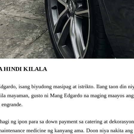
A HINDI KILALA
dgardo, isang biyudong masipag at istrikto. Ilang taon din n
 sila mayaman, gusto ni Mang Edgardo na maging maayos an
 engrande.
ahagi ng ipon para sa down payment sa catering at dekorasyon.
 maintenance medicine ng kanyang ama. Doon niya nakita an