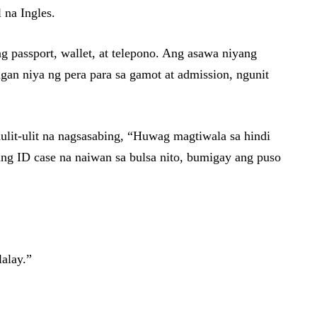
 na Ingles.
 passport, wallet, at telepono. Ang asawa niyang
an niya ng pera para sa gamot at admission, ngunit
aulit-ulit na nagsasabing, “Huwag magtiwala sa hindi
ang ID case na naiwan sa bulsa nito, bumigay ang puso
lalay.”