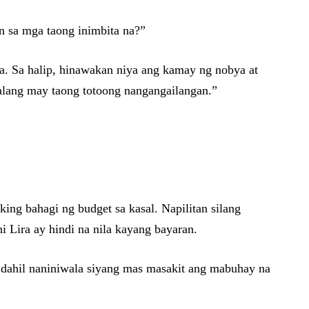
n sa mga taong inimbita na?”
ra. Sa halip, hinawakan niya ang kamay ng nobya at
walang may taong totoong nangangailangan.”
ng bahagi ng budget sa kasal. Napilitan silang
i Lira ay hindi na nila kayang bayaran.
di dahil naniniwala siyang mas masakit ang mabuhay na