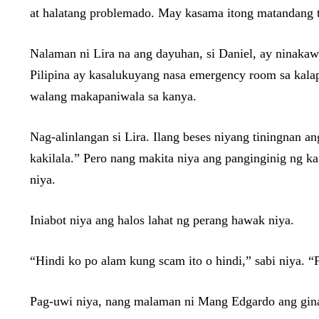
at halatang problemado. May kasama itong matandang tri
Nalaman ni Lira na ang dayuhan, si Daniel, ay ninakaw
Pilipina ay kasalukuyang nasa emergency room sa kala
walang makapaniwala sa kanya.
Nag-alinlangan si Lira. Ilang beses niyang tiningnan a
kakilala.” Pero nang makita niya ang panginginig ng k
niya.
Iniabot niya ang halos lahat ng perang hawak niya.
“Hindi ko po alam kung scam ito o hindi,” sabi niya. “
Pag-uwi niya, nang malaman ni Mang Edgardo ang ginaw