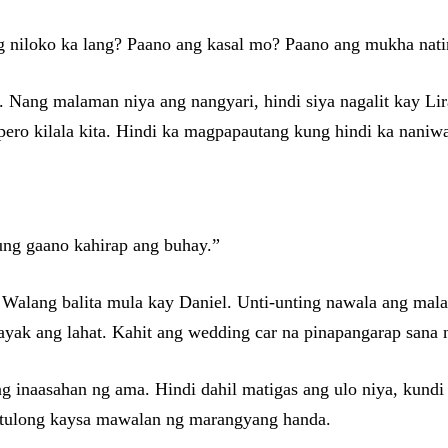
ng niloko ka lang? Paano ang kasal mo? Paano ang mukha nati
. Nang malaman niya ang nangyari, hindi siya nagalit kay Li
pero kilala kita. Hindi ka magpapautang kung hindi ka nani
ung gaano kahirap ang buhay.”
alang balita mula kay Daniel. Unti-unting nawala ang malaki
payak ang lahat. Kahit ang wedding car na pinapangarap sana n
ang inaasahan ng ama. Hindi dahil matigas ang ulo niya, kun
g tulong kaysa mawalan ng marangyang handa.