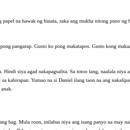
g papel na hawak ng binata, saka ang mukha nitong puno ng
 pong pangarap. Gusto ko pong makatapos. Gusto kong makaah
indi siya agad nakapagsalita. Sa totoo lang, naalala niya an
l sa kahirapan. Yumao na si Daniel ilang taon na ang nakalip
 anak.
mang bag. Mula roon, inilabas niya ang isang panyo na may n