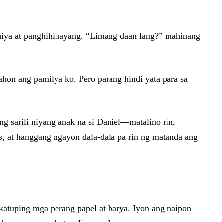
 hiya at panghihinayang. “Limang daan lang?” mahinang
on ang pamilya ko. Pero parang hindi yata para sa
g sarili niyang anak na si Daniel—matalino rin,
as, at hanggang ngayon dala-dala pa rin ng matanda ang
akatuping mga perang papel at barya. Iyon ang naipon