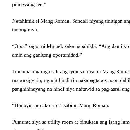
processing fee.”
Natahimik si Mang Roman. Sandali niyang tinitigan an
tanong niya.
“Opo,” sagot ni Miguel, saka napahikbi. “Ang dami ko
amin ang ganitong oportunidad.”
Tumama ang mga salitang iyon sa puso ni Mang Roman. H
mapursige rin, ngunit hindi rin nakapagtapos noon dahi
panghihinayang na hindi niya naitawid sa pag-aaral ang
“Hintayin mo ako rito,” sabi ni Mang Roman.
Pumunta siya sa utility room at binuksan ang isang lu