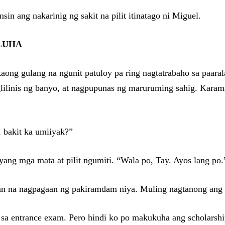
sin ang nakarinig ng sakit na pilit itinatago ni Miguel.
 LUHA
ng gulang na ngunit patuloy pa ring nagtatrabaho sa paaral
lilinis ng banyo, at nagpupunas ng maruruming sahig. Karami
 bakit ka umiiyak?”
ang mga mata at pilit ngumiti. “Wala po, Tay. Ayos lang po.
n na nagpagaan ng pakiramdam niya. Muling nagtanong ang
a entrance exam. Pero hindi ko po makukuha ang scholarshi