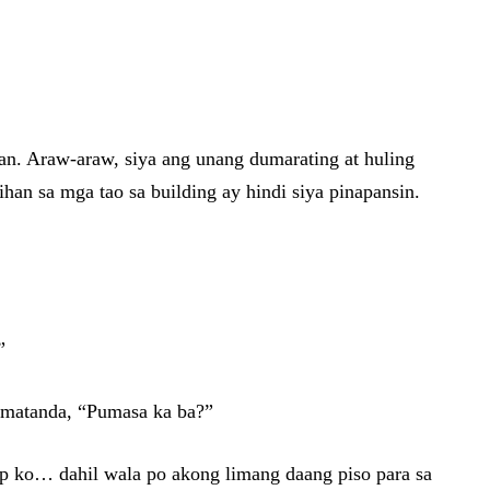
an. Araw-araw, siya ang unang dumarating at huling
han sa mga tao sa building ay hindi siya pinapansin.
”
 matanda, “Pumasa ka ba?”
p ko… dahil wala po akong limang daang piso para sa