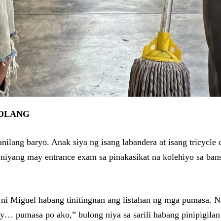
ADLANG
nilang baryo. Anak siya ng isang labandera at isang tricycle 
niyang may entrance exam sa pinakasikat na kolehiyo sa bans
ni Miguel habang tinitingnan ang listahan ng mga pumasa. N
y… pumasa po ako,” bulong niya sa sarili habang pinipigilan