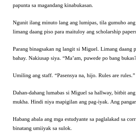
papunta sa magandang kinabukasan.
Ngunit ilang minuto lang ang lumipas, tila gumuho ang 
limang daang piso para maituloy ang scholarship pape
Parang binagsakan ng langit si Miguel. Limang daang pi
bahay. Nakiusap siya. “Ma’am, puwede po bang buka
Umiling ang staff. “Pasensya na, hijo. Rules are rules.”
Dahan-dahang lumabas si Miguel sa hallway, bitbit ang
mukha. Hindi niya mapigilan ang pag-iyak. Ang pangara
Habang abala ang mga estudyante sa paglalakad sa cor
binatang umiiyak sa sulok.