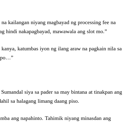
ff na kailangan niyang magbayad ng processing fee na
apag hindi nakapagbayad, mawawala ang slot mo.”
a kanya, katumbas iyon ng ilang araw na pagkain nila sa
n po…”
 Sumandal siya sa pader sa may bintana at tinakpan ang
ahil sa halagang limang daang piso.
timba ang napahinto. Tahimik niyang minasdan ang