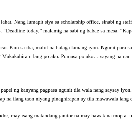
lahat. Nang lumapit siya sa scholarship office, sinabi ng sta
rs. “Deadline today,” malamig na sabi ng babae sa mesa. “K
so. Para sa iba, maliit na halaga lamang iyon. Ngunit para s
s? Makakahiram lang po ako. Pumasa po ako… sayang nama
 papel ng kanyang pagpasa ngunit tila wala nang saysay iyon.
p na ilang taon niyang pinaghirapan ay tila mawawala lang d
ridor, may isang matandang janitor na may hawak na mop at 