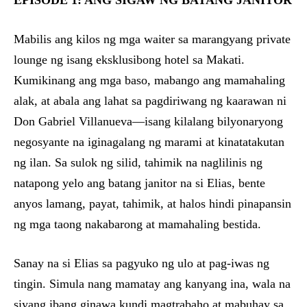
EPISODE 1: ANG SIGAW NG BATANG JANITOR
Mabilis ang kilos ng mga waiter sa marangyang private
lounge ng isang eksklusibong hotel sa Makati.
Kumikinang ang mga baso, mabango ang mamahaling
alak, at abala ang lahat sa pagdiriwang ng kaarawan ni
Don Gabriel Villanueva—isang kilalang bilyonaryong
negosyante na iginagalang ng marami at kinatatakutan
ng ilan. Sa sulok ng silid, tahimik na naglilinis ng
natapong yelo ang batang janitor na si Elias, bente
anyos lamang, payat, tahimik, at halos hindi pinapansin
ng mga taong nakabarong at mamahaling bestida.
Sanay na si Elias sa pagyuko ng ulo at pag-iwas ng
tingin. Simula nang mamatay ang kanyang ina, wala na
siyang ibang ginawa kundi magtrabaho at mabuhay sa