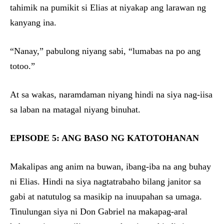
tahimik na pumikit si Elias at niyakap ang larawan ng
kanyang ina.
“Nanay,” pabulong niyang sabi, “lumabas na po ang
totoo.”
At sa wakas, naramdaman niyang hindi na siya nag-iisa
sa laban na matagal niyang binuhat.
EPISODE 5: ANG BASO NG KATOTOHANAN
Makalipas ang anim na buwan, ibang-iba na ang buhay
ni Elias. Hindi na siya nagtatrabaho bilang janitor sa
gabi at natutulog sa masikip na inuupahan sa umaga.
Tinulungan siya ni Don Gabriel na makapag-aral