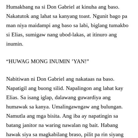
Humakbang na si Don Gabriel at kinuha ang baso.
Nakatutok ang lahat sa kanyang toast. Ngunit bago pa
man niya maidampi ang baso sa labi, biglang tumakbo
si Elias, sumigaw nang ubod-lakas, at itinuro ang
inumin.
“HUWAG MONG INUMIN ’YAN!”
Nabitiwan ni Don Gabriel ang nakataas na baso.
Napatigil ang buong silid. Napalingon ang lahat kay
Elias. Sa isang iglap, dalawang guwardiya ang
humawak sa kanya. Umalingawngaw ang bulungan.
Namutla ang mga bisita. Ang iba ay napatingin sa
batang janitor na waring nawalan ng bait. Habang
hawak siya sa magkabilang braso, pilit pa rin siyang