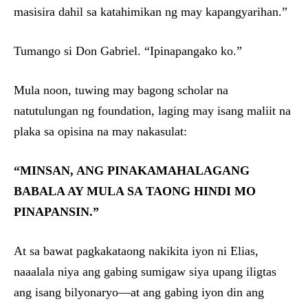
masisira dahil sa katahimikan ng may kapangyarihan.”
Tumango si Don Gabriel. “Ipinapangako ko.”
Mula noon, tuwing may bagong scholar na
natutulungan ng foundation, laging may isang maliit na
plaka sa opisina na may nakasulat:
“MINSAN, ANG PINAKAMAHALAGANG
BABALA AY MULA SA TAONG HINDI MO
PINAPANSIN.”
At sa bawat pagkakataong nakikita iyon ni Elias,
naaalala niya ang gabing sumigaw siya upang iligtas
ang isang bilyonaryo—at ang gabing iyon din ang