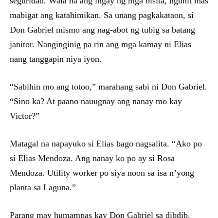
seguridad. Wala na ang ingay ng mga bisita, ngunit mas
mabigat ang katahimikan. Sa unang pagkakataon, si
Don Gabriel mismo ang nag-abot ng tubig sa batang
janitor. Nanginginig pa rin ang mga kamay ni Elias
nang tanggapin niya iyon.
“Sabihin mo ang totoo,” marahang sabi ni Don Gabriel.
“Sino ka? At paano nauugnay ang nanay mo kay
Victor?”
Matagal na napayuko si Elias bago nagsalita. “Ako po
si Elias Mendoza. Ang nanay ko po ay si Rosa
Mendoza. Utility worker po siya noon sa isa n’yong
planta sa Laguna.”
Parang may humampas kay Don Gabriel sa dibdib.