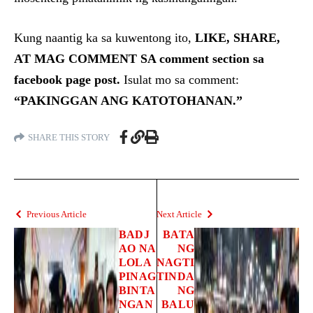
Kung naantig ka sa kuwentong ito,
LIKE, SHARE,
AT MAG COMMENT SA comment section sa
facebook page post.
Isulat mo sa comment:
“PAKINGGAN ANG KATOTOHANAN.”
SHARE THIS STORY
Previous Article
Next Article
BADJ
BATA
AO NA
NG
LOLA
NAGTI
PINAG
TINDA
BINTA
NG
NGAN
BALU