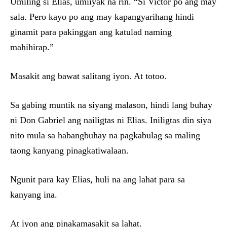
Umiling si Elias, umiiyak na rin. “Si Victor po ang may
sala. Pero kayo po ang may kapangyarihang hindi
ginamit para pakinggan ang katulad naming
mahihirap.”
Masakit ang bawat salitang iyon. At totoo.
Sa gabing muntik na siyang malason, hindi lang buhay
ni Don Gabriel ang nailigtas ni Elias. Iniligtas din siya
nito mula sa habangbuhay na pagkabulag sa maling
taong kanyang pinagkatiwalaan.
Ngunit para kay Elias, huli na ang lahat para sa
kanyang ina.
At iyon ang pinakamasakit sa lahat.