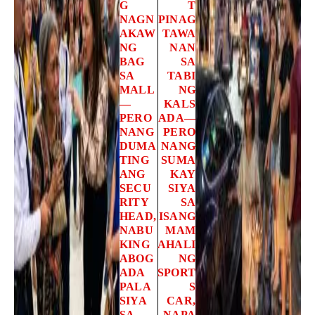
G
T
NAGN
PINAG
AKAW
TAWA
NG
NAN
BAG
SA
SA
TABI
MALL
NG
—
KALS
PERO
ADA—
NANG
PERO
DUMA
NANG
TING
SUMA
ANG
KAY
SECU
SIYA
RITY
SA
HEAD,
ISANG
NABU
MAM
KING
AHALI
ABOG
NG
ADA
SPORT
PALA
S
SIYA
CAR,
SA
NAPA