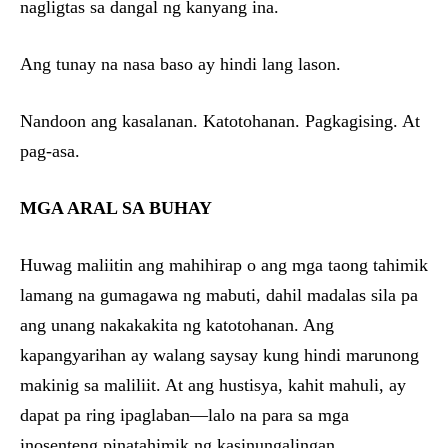
nagligtas sa dangal ng kanyang ina.
Ang tunay na nasa baso ay hindi lang lason.
Nandoon ang kasalanan. Katotohanan. Pagkagising. At
pag-asa.
MGA ARAL SA BUHAY
Huwag maliitin ang mahihirap o ang mga taong tahimik
lamang na gumagawa ng mabuti, dahil madalas sila pa
ang unang nakakakita ng katotohanan. Ang
kapangyarihan ay walang saysay kung hindi marunong
makinig sa maliliit. At ang hustisya, kahit mahuli, ay
dapat pa ring ipaglaban—lalo na para sa mga
inosenteng pinatahimik ng kasinungalingan.