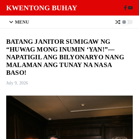
Skip to content
KWENTONG BUHAY
MENU
BATANG JANITOR SUMIGAW NG
“HUWAG MONG INUMIN ‘YAN!”—
NAPATIGIL ANG BILYONARYO NANG
MALAMAN ANG TUNAY NA NASA
BASO!
July 9, 2026