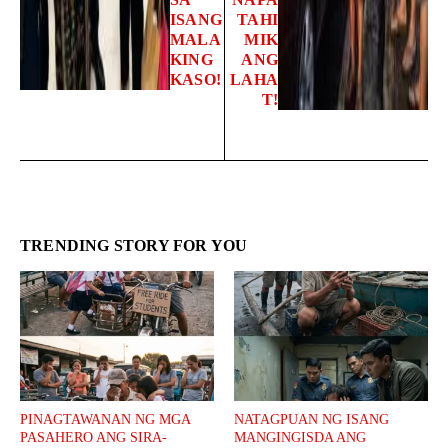
ISANG
TAHI
MALA
MIK
KING
ANG
KASO!
LAHA
T!
TRENDING STORY FOR YOU
PINAGTAWANAN NG MGA
NATAGPUAN NG ISANG
PASAHERO ANG SIRA-
MANGINGISDA ANG