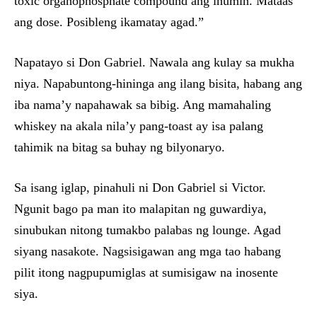
toxic organophosphate compound ang inumin. Mataas
ang dose. Posibleng ikamatay agad.”
Napatayo si Don Gabriel. Nawala ang kulay sa mukha
niya. Napabuntong-hininga ang ilang bisita, habang ang
iba nama’y napahawak sa bibig. Ang mamahaling
whiskey na akala nila’y pang-toast ay isa palang
tahimik na bitag sa buhay ng bilyonaryo.
Sa isang iglap, pinahuli ni Don Gabriel si Victor.
Ngunit bago pa man ito malapitan ng guwardiya,
sinubukan nitong tumakbo palabas ng lounge. Agad
siyang nasakote. Nagsisigawan ang mga tao habang
pilit itong nagpupumiglas at sumisigaw na inosente
siya.