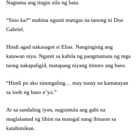
Nagtama ang tingin nila ng bata.
“Sino ka?” mahina ngunit matigas na tanong ni Don
Gabriel.
Hindi agad nakasagot si Elias. Nanginginig ang
katawan niya. Ngunit sa kabila ng pangmamata ng mga
taong nakapaligid, matapang niyang itinuro ang baso.
“Hindi po ako sinungaling… may tunay na kamatayan
sa loob ng baso n’yo.”
At sa sandaling iyon, nagsimula ang gabi na
maglalantad ng lihim na matagal nang ibinaon sa
katahimikan.