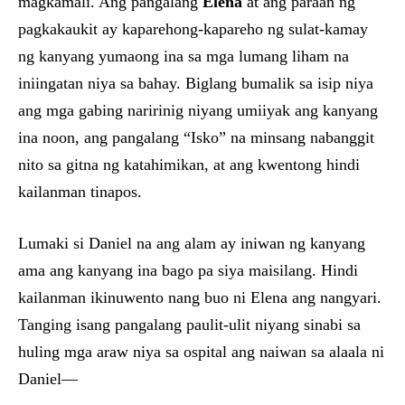
magkamali. Ang pangalang
Elena
at ang paraan ng
pagkakaukit ay kaparehong-kapareho ng sulat-kamay
ng kanyang yumaong ina sa mga lumang liham na
iniingatan niya sa bahay. Biglang bumalik sa isip niya
ang mga gabing naririnig niyang umiiyak ang kanyang
ina noon, ang pangalang “Isko” na minsang nabanggit
nito sa gitna ng katahimikan, at ang kwentong hindi
kailanman tinapos.
Lumaki si Daniel na ang alam ay iniwan ng kanyang
ama ang kanyang ina bago pa siya maisilang. Hindi
kailanman ikinuwento nang buo ni Elena ang nangyari.
Tanging isang pangalang paulit-ulit niyang sinabi sa
huling mga araw niya sa ospital ang naiwan sa alaala ni
Daniel—