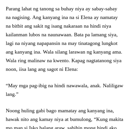
Parang lahat ng tanong sa buhay niya ay sabay-sabay
na nagising. Ang kanyang ina na si Elena ay namatay
na bitbit ang sakit ng isang nakaraan na hindi niya
kailanman lubos na naunawaan. Bata pa lamang siya,
lagi na niyang napapansin na may tinatagong lungkot
ang kanyang ina. Wala silang larawan ng kanyang ama.
Wala ring malinaw na kwento. Kapag nagtatanong siya
noon, iisa lang ang sagot ni Elena:
“May mga pag-ibig na hindi nawawala, anak. Naliligaw
lang.”
Noong huling gabi bago mamatay ang kanyang ina,
hawak nito ang kamay niya at bumulong, “Kung makita
mo man si Isko balang araw, sabihin mong hindi ako