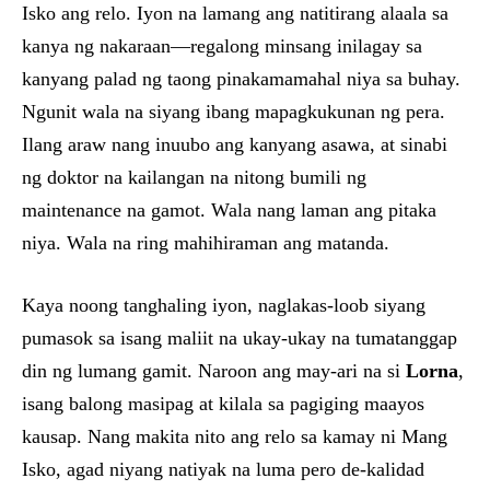
Isko ang relo. Iyon na lamang ang natitirang alaala sa
kanya ng nakaraan—regalong minsang inilagay sa
kanyang palad ng taong pinakamamahal niya sa buhay.
Ngunit wala na siyang ibang mapagkukunan ng pera.
Ilang araw nang inuubo ang kanyang asawa, at sinabi
ng doktor na kailangan na nitong bumili ng
maintenance na gamot. Wala nang laman ang pitaka
niya. Wala na ring mahihiraman ang matanda.
Kaya noong tanghaling iyon, naglakas-loob siyang
pumasok sa isang maliit na ukay-ukay na tumatanggap
din ng lumang gamit. Naroon ang may-ari na si
Lorna
,
isang balong masipag at kilala sa pagiging maayos
kausap. Nang makita nito ang relo sa kamay ni Mang
Isko, agad niyang natiyak na luma pero de-kalidad