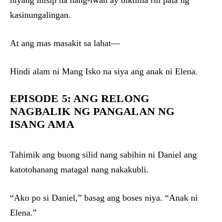
niyang inisip na nang-iwan ay biktima rin pala ng
kasinungalingan.
At ang mas masakit sa lahat—
Hindi alam ni Mang Isko na siya ang anak ni Elena.
EPISODE 5: ANG RELONG
NAGBALIK NG PANGALAN NG
ISANG AMA
Tahimik ang buong silid nang sabihin ni Daniel ang
katotohanang matagal nang nakakubli.
“Ako po si Daniel,” basag ang boses niya. “Anak ni
Elena.”