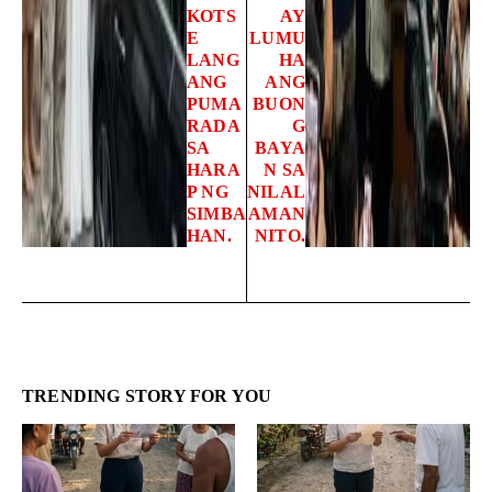
KOTS
AY
E
LUMU
LANG
HA
ANG
ANG
PUMA
BUON
RADA
G
SA
BAYA
HARA
N SA
P NG
NILAL
SIMBA
AMAN
HAN.
NITO.
TRENDING STORY FOR YOU