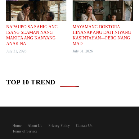
NAPAUPO SA SAHIG ANG
MAYAMANG DOKTORA
ISANG SEAMAN NANG
HINANAP ANG DATI NIYANG
MAKITA ANG KANYANG
KASINTAHAN—PERO NANG
ANAK NA ...
MAD ...
July 31, 2026
July 31, 2026
TOP 10 TREND
Home
About Us
Privacy Policy
Contact Us
Terms of Service