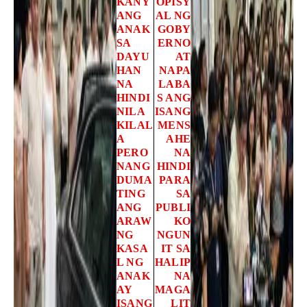
KANY
OPISY
ANG
AL NG
ANAK
GOBY
SA
ERNO
DAYU
AT
HAN
NAPA
NA
LABA
HINDI
S ANG
NILA
ISANG
KILAL
MENS
A
AHE
PERO
NA
NANG
HINDI
DUMA
PARA
TING
SA
ANG
PUBLI
ARAW
KO
NG
NGUN
KASA
IT SA
L NG
HALIP
ANAK
NA
AY
MAGA
ISANG
LIT