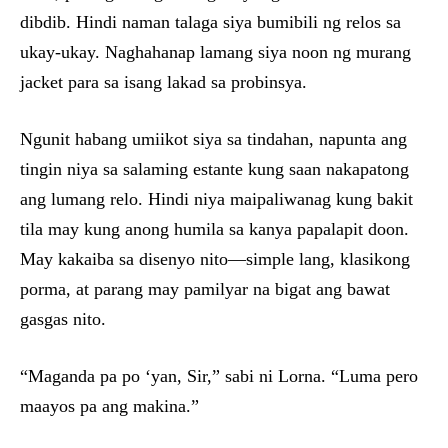
dibdib. Hindi naman talaga siya bumibili ng relos sa
ukay-ukay. Naghahanap lamang siya noon ng murang
jacket para sa isang lakad sa probinsya.
Ngunit habang umiikot siya sa tindahan, napunta ang
tingin niya sa salaming estante kung saan nakapatong
ang lumang relo. Hindi niya maipaliwanag kung bakit
tila may kung anong humila sa kanya papalapit doon.
May kakaiba sa disenyo nito—simple lang, klasikong
porma, at parang may pamilyar na bigat ang bawat
gasgas nito.
“Maganda pa po ‘yan, Sir,” sabi ni Lorna. “Luma pero
maayos pa ang makina.”