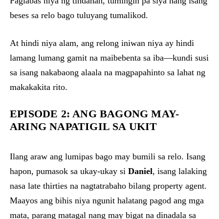
Paglabas niya ng tindahan, tumingin pa siya nang isang
beses sa relo bago tuluyang tumalikod.
At hindi niya alam, ang relong iniwan niya ay hindi
lamang lumang gamit na maibebenta sa iba—kundi susi
sa isang nakabaong alaala na magpapahinto sa lahat ng
makakakita rito.
EPISODE 2: ANG BAGONG MAY-
ARING NAPATIGIL SA UKIT
Ilang araw ang lumipas bago may bumili sa relo. Isang
hapon, pumasok sa ukay-ukay si
Daniel
, isang lalaking
nasa late thirties na nagtatrabaho bilang property agent.
Maayos ang bihis niya ngunit halatang pagod ang mga
mata, parang matagal nang may bigat na dinadala sa