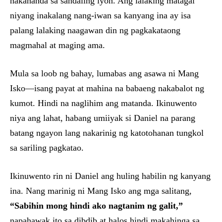
nakahanda sa sandaling iyon. Ang lalaking matagal
niyang inakalang nang-iwan sa kanyang ina ay isa
palang lalaking naagawan din ng pagkakataong
magmahal at maging ama.
Mula sa loob ng bahay, lumabas ang asawa ni Mang
Isko—isang payat at mahina na babaeng nakabalot ng
kumot. Hindi na naglihim ang matanda. Ikinuwento
niya ang lahat, habang umiiyak si Daniel na parang
batang ngayon lang nakarinig ng katotohanan tungkol
sa sariling pagkatao.
Ikinuwento rin ni Daniel ang huling habilin ng kanyang
ina. Nang marinig ni Mang Isko ang mga salitang,
“Sabihin mong hindi ako nagtanim ng galit,”
napahawak ito sa dibdib at halos hindi makahinga sa