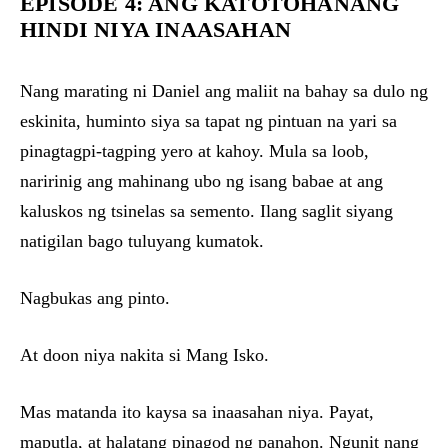
EPISODE 4: ANG KATOTOHANANG
HINDI NIYA INAASAHAN
Nang marating ni Daniel ang maliit na bahay sa dulo ng
eskinita, huminto siya sa tapat ng pintuan na yari sa
pinagtagpi-tagping yero at kahoy. Mula sa loob,
naririnig ang mahinang ubo ng isang babae at ang
kaluskos ng tsinelas sa semento. Ilang saglit siyang
natigilan bago tuluyang kumatok.
Nagbukas ang pinto.
At doon niya nakita si Mang Isko.
Mas matanda ito kaysa sa inaasahan niya. Payat,
maputla, at halatang pinagod ng panahon. Ngunit nang