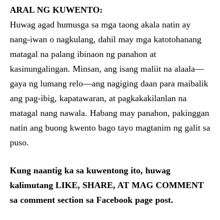
ARAL NG KUWENTO:
Huwag agad humusga sa mga taong akala natin ay
nang-iwan o nagkulang, dahil may mga katotohanang
matagal na palang ibinaon ng panahon at
kasinungalingan. Minsan, ang isang maliit na alaala—
gaya ng lumang relo—ang nagiging daan para maibalik
ang pag-ibig, kapatawaran, at pagkakakilanlan na
matagal nang nawala. Habang may panahon, pakinggan
natin ang buong kwento bago tayo magtanim ng galit sa
puso.
Kung naantig ka sa kuwentong ito, huwag
kalimutang LIKE, SHARE, AT MAG COMMENT
sa comment section sa Facebook page post.