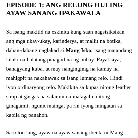
EPISODE 1: ANG RELONG HULING
AYAW SANANG IPAKAWALA
Sa isang makitid na eskinita kung saan nagsisiksikan
ang mga ukay-ukay, karinderya, at maliit na botika,
dahan-dahang naglakad si
Mang Isko
, isang matandang
lalaki na halatang pinagod na ng buhay. Payat siya,
bahagyang kuba, at may nanginginig na kamay na
mahigpit na nakahawak sa isang lumang relo. Hindi
iyon ordinaryong relo. Makikita sa kupas nitong leather
strap at gasgas na salamin na matagal na itong
ginagamit, ngunit maingat pa rin iyong iningatan sa
kabila ng panahon.
Sa totoo lang, ayaw na ayaw sanang ibenta ni Mang