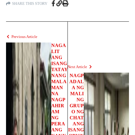
SHARE THIS STORY
Previous Article
NAGA
LIT
ANG
ISANG
Next Article
TATAY
NANG
NAGP
MALA
ADAL
MAN
A NG
NA
MALI
NAGP
NG
AHIR
GRUP
AM
O NG
NG
CHAT
PERA
ANG
ANG
ISANG