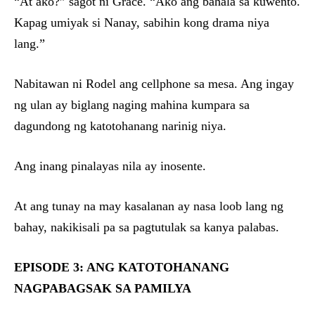
“At ako?” sagot ni Grace. “Ako ang bahala sa kuwento.
Kapag umiyak si Nanay, sabihin kong drama niya
lang.”
Nabitawan ni Rodel ang cellphone sa mesa. Ang ingay
ng ulan ay biglang naging mahina kumpara sa
dagundong ng katotohanang narinig niya.
Ang inang pinalayas nila ay inosente.
At ang tunay na may kasalanan ay nasa loob lang ng
bahay, nakikisali pa sa pagtutulak sa kanya palabas.
EPISODE 3: ANG KATOTOHANANG
NAGPABAGSAK SA PAMILYA