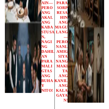
AIN—
PARA
PERO
SORP
ANG
RESA
AKAL
HIN
ANG
ANG
KABA
MAGU
STUSA
LANG
N,
—
NAGI
PERO
NG
NANL
DAHIL
AMIG
AN
SIYA
PARA
NANG
MALI
MAKI
GTAS
TA
ANG
ANG
BUHA
KANIL
Y
ANG
NITO!
KALA
GAYA
N!