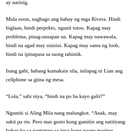
ay narinig.
Mula noon, nagbago ang bahay ng mga Rivera. Hindi
biglaan, hindi perpekto, ngunit totoo. Kapag may
problema, pinag-uusapan na. Kapag may nawawala,
hindi na agad may sinisisi. Kapag may sama ng loob,
hindi na ipinapasa sa taong tahimik.
Isang gabi, habang kumakain sila, inilapag ni Lian ang
cellphone sa gitna ng mesa.
“Lola,” sabi niya, “hindi na po ba kayo galit?”
Ngumiti si Aling Mila nang malungkot. “Anak, may
sakit pa rin. Pero mas gusto kong gamitin ang natitirang
buhay ko sa pagtuturo sa inyo kung paano maging