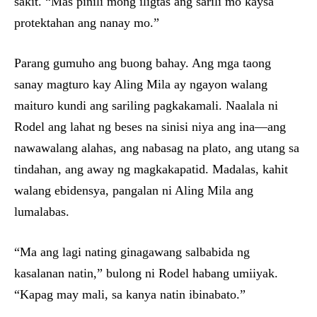
sakit. “Mas pinili mong iligtas ang sarili mo kaysa
protektahan ang nanay mo.”
Parang gumuho ang buong bahay. Ang mga taong
sanay magturo kay Aling Mila ay ngayon walang
maituro kundi ang sariling pagkakamali. Naalala ni
Rodel ang lahat ng beses na sinisi niya ang ina—ang
nawawalang alahas, ang nabasag na plato, ang utang sa
tindahan, ang away ng magkakapatid. Madalas, kahit
walang ebidensya, pangalan ni Aling Mila ang
lumalabas.
“Ma ang lagi nating ginagawang salbabida ng
kasalanan natin,” bulong ni Rodel habang umiiyak.
“Kapag may mali, sa kanya natin ibinabato.”