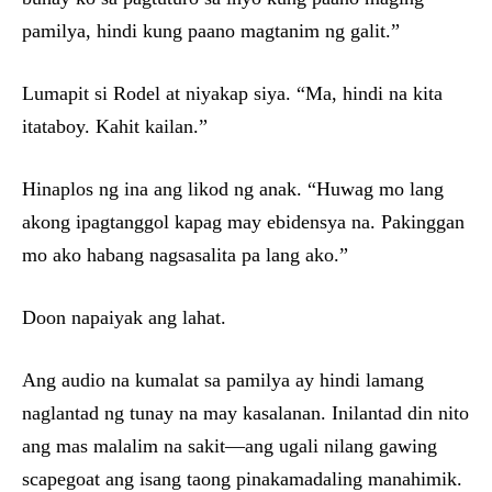
pamilya, hindi kung paano magtanim ng galit.”
Lumapit si Rodel at niyakap siya. “Ma, hindi na kita
itataboy. Kahit kailan.”
Hinaplos ng ina ang likod ng anak. “Huwag mo lang
akong ipagtanggol kapag may ebidensya na. Pakinggan
mo ako habang nagsasalita pa lang ako.”
Doon napaiyak ang lahat.
Ang audio na kumalat sa pamilya ay hindi lamang
naglantad ng tunay na may kasalanan. Inilantad din nito
ang mas malalim na sakit—ang ugali nilang gawing
scapegoat ang isang taong pinakamadaling manahimik.