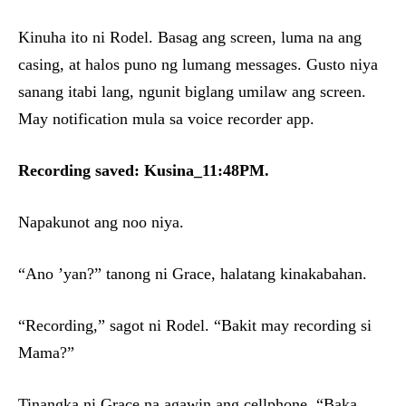
Kinuha ito ni Rodel. Basag ang screen, luma na ang
casing, at halos puno ng lumang messages. Gusto niya
sanang itabi lang, ngunit biglang umilaw ang screen.
May notification mula sa voice recorder app.
Recording saved: Kusina_11:48PM.
Napakunot ang noo niya.
“Ano ’yan?” tanong ni Grace, halatang kinakabahan.
“Recording,” sagot ni Rodel. “Bakit may recording si
Mama?”
Tinangka ni Grace na agawin ang cellphone. “Baka