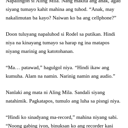
Napalingon si Aling Mila. Nang makita ang anak, agad
siyang tumayo kahit mahina ang tuhod. “Anak, may
nakalimutan ba kayo? Naiwan ko ba ang cellphone?”
Doon tuluyang napaluhod si Rodel sa putikan. Hindi
niya na kinayang tumayo sa harap ng ina matapos
niyang marinig ang katotohanan.
“Ma… patawad,” hagulgol niya. “Hindi ikaw ang
kumuha. Alam na namin. Narinig namin ang audio.”
Nanlaki ang mata ni Aling Mila. Sandali siyang
natahimik. Pagkatapos, tumulo ang luha sa pisngi niya.
“Hindi ko sinadyang ma-record,” mahina niyang sabi.
“Noong gabing iyon, binuksan ko ang recorder kasi