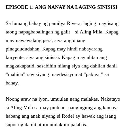
EPISODE 1: ANG NANAY NA LAGING SINISISI
Sa lumang bahay ng pamilya Rivera, laging may isang
taong napagbabalingan ng galit—si Aling Mila. Kapag
may nawawalang pera, siya ang unang
pinagdududahan. Kapag may hindi nabayarang
kuryente, siya ang sinisisi. Kapag may alitan ang
magkakapatid, sasabihin nilang siya ang dahilan dahil
“mahina” raw siyang magdesisyon at “pabigat” sa
bahay.
Noong araw na iyon, umuulan nang malakas. Nakatayo
si Aling Mila sa may pintuan, nanginginig ang kamay,
habang ang anak niyang si Rodel ay hawak ang isang
supot ng damit at itinutulak ito palabas.