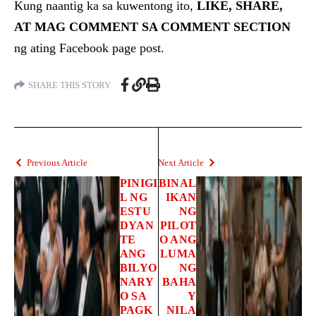
Kung naantig ka sa kuwentong ito,
LIKE, SHARE,
AT MAG COMMENT SA COMMENT SECTION
ng ating Facebook page post.
SHARE THIS STORY
Previous Article
Next Article
PINIGI
BINAL
L NG
IKAN
ESTU
NG
DYAN
PILOT
TE
O ANG
ANG
LUMA
BILYO
NG
NARY
BAHA
O SA
Y
PAGK
NILA