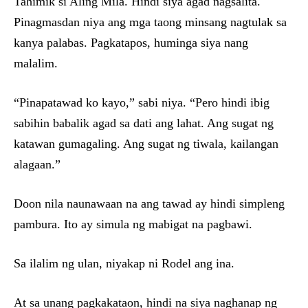
Tahimik si Aling Mila. Hindi siya agad nagsalita.
Pinagmasdan niya ang mga taong minsang nagtulak sa
kanya palabas. Pagkatapos, huminga siya nang
malalim.
“Pinapatawad ko kayo,” sabi niya. “Pero hindi ibig
sabihin babalik agad sa dati ang lahat. Ang sugat ng
katawan gumagaling. Ang sugat ng tiwala, kailangan
alagaan.”
Doon nila naunawaan na ang tawad ay hindi simpleng
pambura. Ito ay simula ng mabigat na pagbawi.
Sa ilalim ng ulan, niyakap ni Rodel ang ina.
At sa unang pagkakataon, hindi na siya naghanap ng