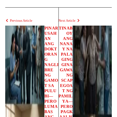
Previous Article
Next Article
PINAR
TINAB
USAH
OY
AN
ANG
ANG
NANA
DOKT
Y NA
ORAN
PALA
G
GING
NAGLI
GINA
BRE
GAWA
NG
NG
GAMO
SCAP
T SA
EGOA
PULU
T NG
BI—
PAMIL
PERO
YA—
LUMA
PERO
BAS
PAGK
ANG
AALIS