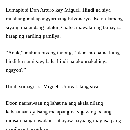
Lumapit si Don Arturo kay Miguel. Hindi na siya
mukhang makapangyarihang bilyonaryo. Isa na lamang
siyang matandang lalaking halos mawalan ng buhay sa
harap ng sariling pamilya.
“Anak,” mahina niyang tanong, “alam mo ba na kung
hindi ka sumigaw, baka hindi na ako makahinga
ngayon?”
Hindi sumagot si Miguel. Umiyak lang siya.
Doon naunawaan ng lahat na ang akala nilang
kabastusan ay isang matapang na sigaw ng batang
minsan nang nawalan—at ayaw hayaang may isa pang
pamilyang magdusa.