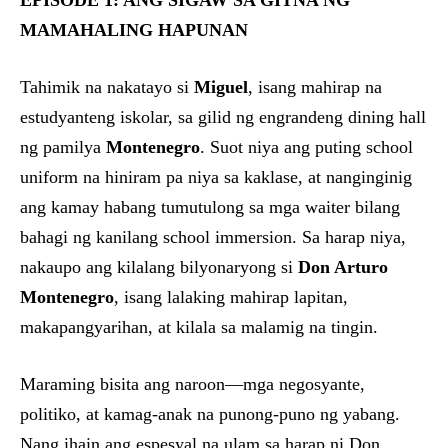
EPISODE 1: ANG SIGAW SA GITNA NG
MAMAHALING HAPUNAN
Tahimik na nakatayo si
Miguel
, isang mahirap na
estudyanteng iskolar, sa gilid ng engrandeng dining hall
ng pamilya
Montenegro
. Suot niya ang puting school
uniform na hiniram pa niya sa kaklase, at nanginginig
ang kamay habang tumutulong sa mga waiter bilang
bahagi ng kanilang school immersion. Sa harap niya,
nakaupo ang kilalang bilyonaryong si
Don Arturo
Montenegro
, isang lalaking mahirap lapitan,
makapangyarihan, at kilala sa malamig na tingin.
Maraming bisita ang naroon—mga negosyante,
politiko, at kamag-anak na punong-puno ng yabang.
Nang ihain ang espesyal na ulam sa harap ni Don