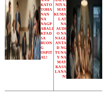
KATO
NIYA,
TOHA
MAY
NAN
KUMA
NA
LAT
NAGP
NA
ABALI
AUDI
KTAD
O NA
SA
NAGL
BUON
ANTA
G
D NG
OSPIT
TUNA
AL!
Y NA
MAY
KASA
LANA
N!