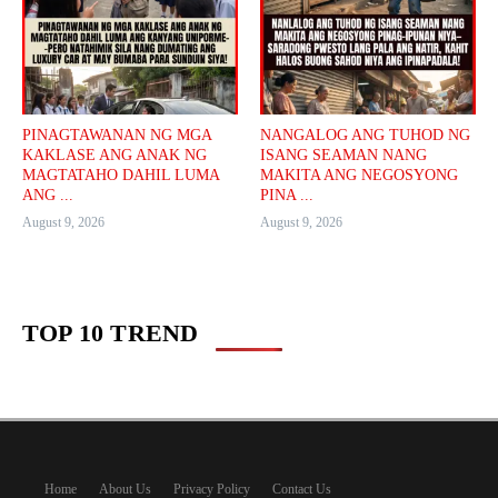
PINAGTAWANAN NG MGA
NANGALOG ANG TUHOD NG
KAKLASE ANG ANAK NG
ISANG SEAMAN NANG
MAGTATAHO DAHIL LUMA
MAKITA ANG NEGOSYONG
ANG ...
PINA ...
August 9, 2026
August 9, 2026
TOP 10 TREND
Home
About Us
Privacy Policy
Contact Us