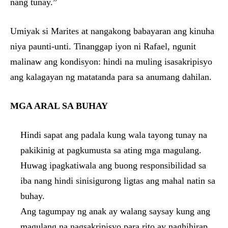
nang tunay.”
Umiyak si Marites at nangakong babayaran ang kinuha
niya paunti-unti. Tinanggap iyon ni Rafael, ngunit
malinaw ang kondisyon: hindi na muling isasakripisyo
ang kalagayan ng matatanda para sa anumang dahilan.
MGA ARAL SA BUHAY
Hindi sapat ang padala kung wala tayong tunay na
pakikinig at pagkumusta sa ating mga magulang.
Huwag ipagkatiwala ang buong responsibilidad sa
iba nang hindi sinisigurong ligtas ang mahal natin sa
buhay.
Ang tagumpay ng anak ay walang saysay kung ang
magulang na nagsakripisyo para rito ay naghihirap