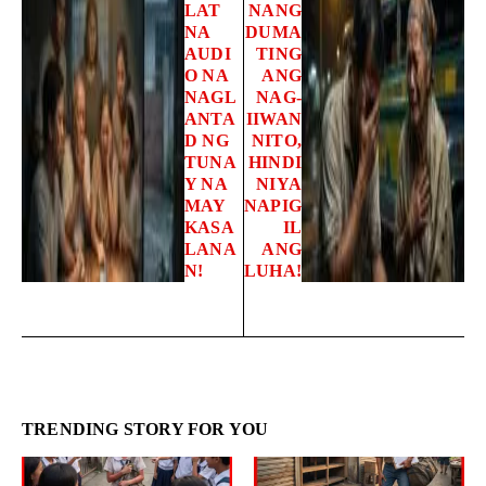
LAT
NANG
NA
DUMA
AUDI
TING
O NA
ANG
NAGL
NAG-
ANTA
IIWAN
D NG
NITO,
TUNA
HINDI
Y NA
NIYA
MAY
NAPIG
KASA
IL
LANA
ANG
N!
LUHA!
TRENDING STORY FOR YOU