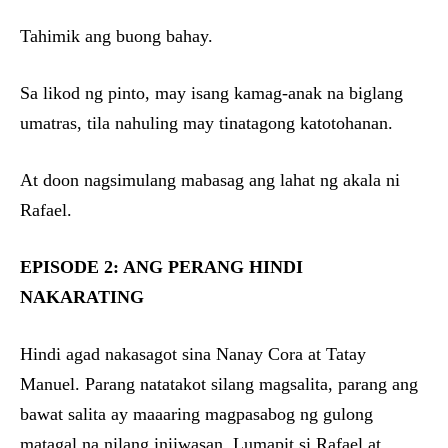
Tahimik ang buong bahay.
Sa likod ng pinto, may isang kamag-anak na biglang
umatras, tila nahuling may tinatagong katotohanan.
At doon nagsimulang mabasag ang lahat ng akala ni
Rafael.
EPISODE 2: ANG PERANG HINDI
NAKARATING
Hindi agad nakasagot sina Nanay Cora at Tatay
Manuel. Parang natatakot silang magsalita, parang ang
bawat salita ay maaaring magpasabog ng gulong
matagal na nilang iniiwasan. Lumapit si Rafael at