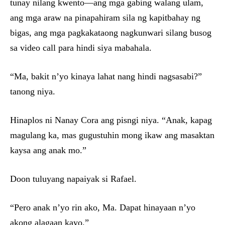
tunay nilang kwento—ang mga gabing walang ulam,
ang mga araw na pinapahiram sila ng kapitbahay ng
bigas, ang mga pagkakataong nagkunwari silang busog
sa video call para hindi siya mabahala.
“Ma, bakit n’yo kinaya lahat nang hindi nagsasabi?”
tanong niya.
Hinaplos ni Nanay Cora ang pisngi niya. “Anak, kapag
magulang ka, mas gugustuhin mong ikaw ang masaktan
kaysa ang anak mo.”
Doon tuluyang napaiyak si Rafael.
“Pero anak n’yo rin ako, Ma. Dapat hinayaan n’yo
akong alagaan kayo.”