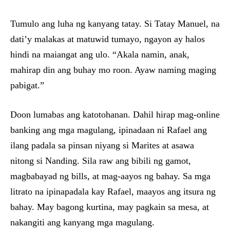
Tumulo ang luha ng kanyang tatay. Si Tatay Manuel, na
dati’y malakas at matuwid tumayo, ngayon ay halos
hindi na maiangat ang ulo. “Akala namin, anak,
mahirap din ang buhay mo roon. Ayaw naming maging
pabigat.”
Doon lumabas ang katotohanan. Dahil hirap mag-online
banking ang mga magulang, ipinadaan ni Rafael ang
ilang padala sa pinsan niyang si Marites at asawa
nitong si Nanding. Sila raw ang bibili ng gamot,
magbabayad ng bills, at mag-aayos ng bahay. Sa mga
litrato na ipinapadala kay Rafael, maayos ang itsura ng
bahay. May bagong kurtina, may pagkain sa mesa, at
nakangiti ang kanyang mga magulang.