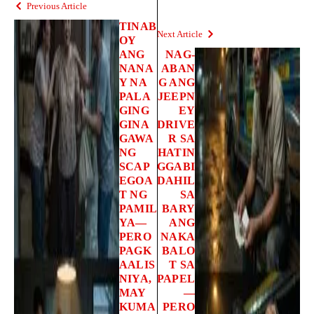
Previous Article
TINAB
Next Article
OY
ANG
NAG-
NANA
ABAN
Y NA
G ANG
PALA
JEEPN
GING
EY
GINA
DRIVE
GAWA
R SA
NG
HATIN
SCAP
GGABI
EGOA
DAHIL
T NG
SA
PAMIL
BARY
YA—
ANG
PERO
NAKA
PAGK
BALO
AALIS
T SA
NIYA,
PAPEL
MAY
—
KUMA
PERO