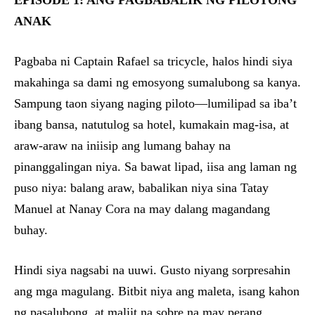
EPISODE 1: ANG PAGBABALIK NG PILOTONG
ANAK
Pagbaba ni Captain Rafael sa tricycle, halos hindi siya
makahinga sa dami ng emosyong sumalubong sa kanya.
Sampung taon siyang naging piloto—lumilipad sa iba’t
ibang bansa, natutulog sa hotel, kumakain mag-isa, at
araw-araw na iniisip ang lumang bahay na
pinanggalingan niya. Sa bawat lipad, iisa ang laman ng
puso niya: balang araw, babalikan niya sina Tatay
Manuel at Nanay Cora na may dalang magandang
buhay.
Hindi siya nagsabi na uuwi. Gusto niyang sorpresahin
ang mga magulang. Bitbit niya ang maleta, isang kahon
ng pasalubong, at maliit na sobre na may perang