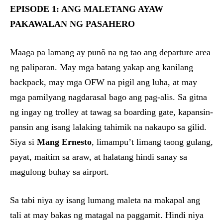
EPISODE 1: ANG MALETANG AYAW
PAKAWALAN NG PASAHERO
Maaga pa lamang ay punô na ng tao ang departure area
ng paliparan. May mga batang yakap ang kanilang
backpack, may mga OFW na pigil ang luha, at may
mga pamilyang nagdarasal bago ang pag-alis. Sa gitna
ng ingay ng trolley at tawag sa boarding gate, kapansin-
pansin ang isang lalaking tahimik na nakaupo sa gilid.
Siya si
Mang Ernesto
, limampu’t limang taong gulang,
payat, maitim sa araw, at halatang hindi sanay sa
magulong buhay sa airport.
Sa tabi niya ay isang lumang maleta na makapal ang
tali at may bakas ng matagal na paggamit. Hindi niya