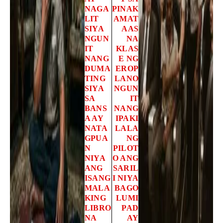
NAGA
PINAK
LIT
AMAT
SIYA
AAS
NGUN
NA
IT
KLAS
NANG
E NG
DUMA
EROP
TING
LANO
SIYA
NGUN
SA
IT
BANS
NANG
A AY
IPAKI
NATA
LALA
GPUA
NG
N
PILOT
NIYA
O ANG
ANG
SARIL
ISANG
I NIYA
MALA
BAGO
KING
LUMI
LIBRO
PAD
NA
AY