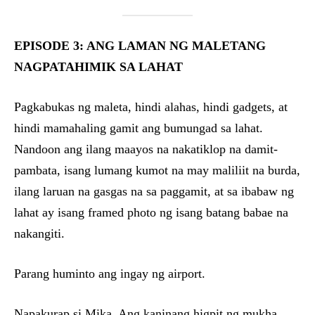
EPISODE 3: ANG LAMAN NG MALETANG
NAGPATAHIMIK SA LAHAT
Pagkabukas ng maleta, hindi alahas, hindi gadgets, at
hindi mamahaling gamit ang bumungad sa lahat.
Nandoon ang ilang maayos na nakatiklop na damit-
pambata, isang lumang kumot na may maliliit na burda,
ilang laruan na gasgas na sa paggamit, at sa ibabaw ng
lahat ay isang framed photo ng isang batang babae na
nakangiti.
Parang huminto ang ingay ng airport.
Napakurap si Mika. Ang kaninang higpit ng mukha