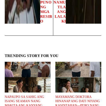
PUNO
NAMU
NG
TLA
MGA
ANG
RESIB
LALA
O
KI
TRENDING STORY FOR YOU
NAPAUPO SA SAHIG ANG
MAYAMANG DOKTORA
ISANG SEAMAN NANG
HINANAP ANG DATI NIYANG
MAKITA ANG KANYANG
KASINTAHAN—PERO NANG