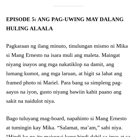
EPISODE 5: ANG PAG-UWING MAY DALANG
HULING ALAALA
Pagkaraan ng ilang minuto, tinulungan mismo ni Mika
si Mang Ernesto na isara muli ang maleta. Maingat
niyang inayos ang mga nakatiklop na damit, ang
lumang kumot, ang mga laruan, at higit sa lahat ang
framed photo ni Mariel. Para bang sa simpleng pag-
aayos na iyon, gusto niyang bawiin kahit paano ang
sakit na naidulot niya.
Bago tuluyang mag-board, napahinto si Mang Ernesto
at tumingin kay Mika. “Salamat, ma’am,” sabi niya.
“Hindi ko po ito maiuuwi kung hindi dahil sa inyo at sa