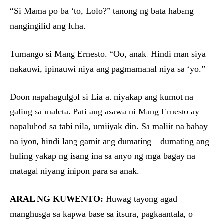
“Si Mama po ba ‘to, Lolo?” tanong ng bata habang
nangingilid ang luha.
Tumango si Mang Ernesto. “Oo, anak. Hindi man siya
nakauwi, ipinauwi niya ang pagmamahal niya sa ‘yo.”
Doon napahagulgol si Lia at niyakap ang kumot na
galing sa maleta. Pati ang asawa ni Mang Ernesto ay
napaluhod sa tabi nila, umiiyak din. Sa maliit na bahay
na iyon, hindi lang gamit ang dumating—dumating ang
huling yakap ng isang ina sa anyo ng mga bagay na
matagal niyang inipon para sa anak.
ARAL NG KUWENTO:
Huwag tayong agad
manghusga sa kapwa base sa itsura, pagkaantala, o