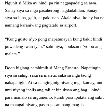
Ngunit si Mika ay hindi pa rin nagpapadaig sa awa.
Sanay siya sa mga pasaherong nagdadahilan. Sanay
siya sa luha, galit, at pakiusap. Akala niya, ito ay isa na
namang karaniwang pagtatalo sa airport.
“Kung gusto n’yo pong mapatunayan kung bakit hindi
puwedeng iwan iyan,” sabi niya, “buksan n’yo po ang
maleta.”
Doon biglang natahimik si Mang Ernesto. Napatingin
siya sa sahig, saka sa maleta, saka sa mga taong
nakapaligid. At sa nanginginig niyang mga kamay, unti-
unti niyang inalis ang tali at binuksan ang bag—hindi
para manalo sa argumento, kundi para ipakita ang sakit
na matagal niyang pasan-pasan nang mag-isa.