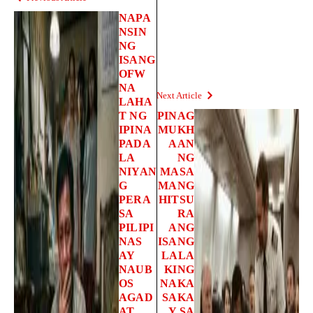
NAPA
NSIN
NG
ISANG
OFW
NA
Next Article
LAHA
T NG
PINAG
IPINA
MUKH
PADA
AAN
LA
NG
NIYAN
MASA
G
MANG
PERA
HITSU
SA
RA
PILIPI
ANG
NAS
ISANG
AY
LALA
NAUB
KING
OS
NAKA
AGAD
SAKA
AT
Y SA