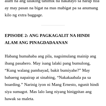
alam na ang lalaking tahimik na nakatayo sa harap nila
ay may pasan na bigat na mas mabigat pa sa anumang
kilo ng extra baggage.
EPISODE 2: ANG PAGKAGALIT NA HINDI
ALAM ANG PINAGDADAANAN
Habang humahaba ang pila, nagsimulang mainip ang
ibang pasahero. May isang lalaki pang bumulong,
“Kung walang pambayad, bakit bumiyahe?” May
babaeng napairap at sinabing, “Nakakaabala pa sa
boarding.” Narinig iyon ni Mang Ernesto, ngunit hindi
siya sumagot. Mas lalo lang niyang hinigpitan ang
hawak sa maleta.