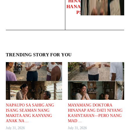
HINA
HANA
P!
TRENDING STORY FOR YOU
NAPAUPO SA SAHIG ANG
MAYAMANG DOKTORA
ISANG SEAMAN NANG
HINANAP ANG DATI NIYANG
MAKITA ANG KANYANG
KASINTAHAN—PERO NANG
ANAK NA ...
MAD ...
July 31, 2026
July 31, 2026