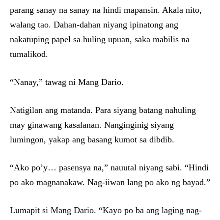
parang sanay na sanay na hindi mapansin. Akala nito,
walang tao. Dahan-dahan niyang ipinatong ang
nakatuping papel sa huling upuan, saka mabilis na
tumalikod.
“Nanay,” tawag ni Mang Dario.
Natigilan ang matanda. Para siyang batang nahuling
may ginawang kasalanan. Nanginginig siyang
lumingon, yakap ang basang kumot sa dibdib.
“Ako po’y… pasensya na,” nauutal niyang sabi. “Hindi
po ako magnanakaw. Nag-iiwan lang po ako ng bayad.”
Lumapit si Mang Dario. “Kayo po ba ang laging nag-