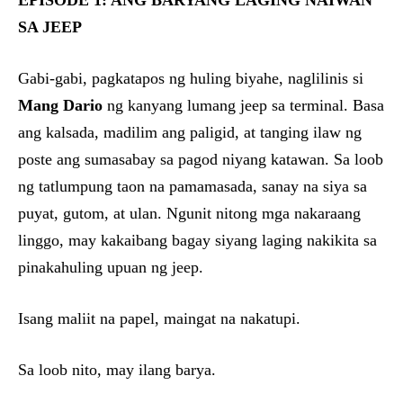
EPISODE 1: ANG BARYANG LAGING NAIWAN
SA JEEP
Gabi-gabi, pagkatapos ng huling biyahe, naglilinis si
Mang Dario
ng kanyang lumang jeep sa terminal. Basa
ang kalsada, madilim ang paligid, at tanging ilaw ng
poste ang sumasabay sa pagod niyang katawan. Sa loob
ng tatlumpung taon na pamamasada, sanay na siya sa
puyat, gutom, at ulan. Ngunit nitong mga nakaraang
linggo, may kakaibang bagay siyang laging nakikita sa
pinakahuling upuan ng jeep.
Isang maliit na papel, maingat na nakatupi.
Sa loob nito, may ilang barya.