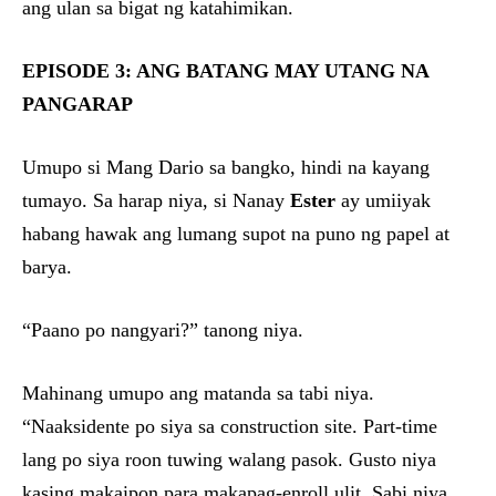
ang ulan sa bigat ng katahimikan.
EPISODE 3: ANG BATANG MAY UTANG NA
PANGARAP
Umupo si Mang Dario sa bangko, hindi na kayang
tumayo. Sa harap niya, si Nanay
Ester
ay umiiyak
habang hawak ang lumang supot na puno ng papel at
barya.
“Paano po nangyari?” tanong niya.
Mahinang umupo ang matanda sa tabi niya.
“Naaksidente po siya sa construction site. Part-time
lang po siya roon tuwing walang pasok. Gusto niya
kasing makaipon para makapag-enroll ulit. Sabi niya,