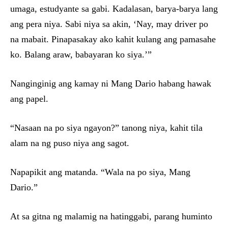
umaga, estudyante sa gabi. Kadalasan, barya-barya lang
ang pera niya. Sabi niya sa akin, ‘Nay, may driver po
na mabait. Pinapasakay ako kahit kulang ang pamasahe
ko. Balang araw, babayaran ko siya.’”
Nanginginig ang kamay ni Mang Dario habang hawak
ang papel.
“Nasaan na po siya ngayon?” tanong niya, kahit tila
alam na ng puso niya ang sagot.
Napapikit ang matanda. “Wala na po siya, Mang
Dario.”
At sa gitna ng malamig na hatinggabi, parang huminto