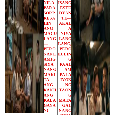
NILA
ISANG
PARA
ESTU
SORP
DYAN
RESA
TE—
HIN
AKAL
ANG
A
MAGU
NIYA
LANG
LARO
—
LANG,
PERO
PERO
NANL
HULIN
AMIG
G
SIYA
PAAL
NANG
AM
MAKI
PALA
TA
IYON
ANG
NG
KANIL
TAON
ANG
G
KALA
MATA
GAYA
GAL
N!
NANG