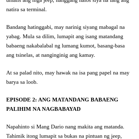
umalis ang mga jeep, hanggang halos siya na lang ang
natira sa terminal.
Bandang hatinggabi, may narinig siyang mabagal na
yabag. Mula sa dilim, lumapit ang isang matandang
babaeng nakabalabal ng lumang kumot, basang-basa
ang tsinelas, at nanginginig ang kamay.
At sa palad nito, may hawak na isa pang papel na may
barya sa loob.
EPISODE 2: ANG MATANDANG BABAENG
PALIHIM NA NAGBABAYAD
Napahinto si Mang Dario nang makita ang matanda.
Tahimik itong lumapit sa bukas na pintuan ng jeep,