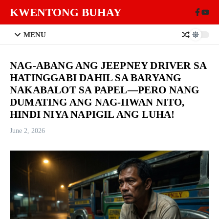
Skip to content
KWENTONG BUHAY
MENU
NAG-ABANG ANG JEEPNEY DRIVER SA
HATINGGABI DAHIL SA BARYANG
NAKABALOT SA PAPEL—PERO NANG
DUMATING ANG NAG-IIWAN NITO,
HINDI NIYA NAPIGIL ANG LUHA!
June 2, 2026