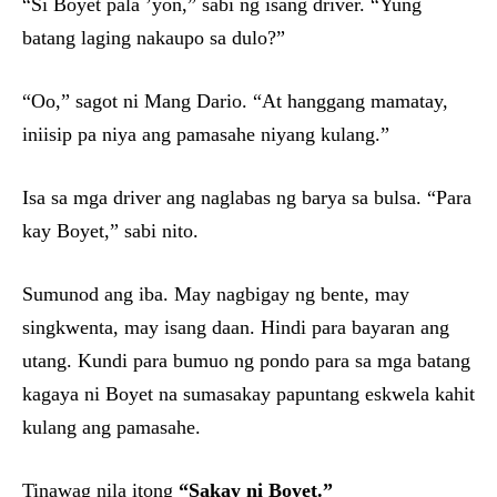
“Si Boyet pala ’yon,” sabi ng isang driver. “Yung
batang laging nakaupo sa dulo?”
“Oo,” sagot ni Mang Dario. “At hanggang mamatay,
iniisip pa niya ang pamasahe niyang kulang.”
Isa sa mga driver ang naglabas ng barya sa bulsa. “Para
kay Boyet,” sabi nito.
Sumunod ang iba. May nagbigay ng bente, may
singkwenta, may isang daan. Hindi para bayaran ang
utang. Kundi para bumuo ng pondo para sa mga batang
kagaya ni Boyet na sumasakay papuntang eskwela kahit
kulang ang pamasahe.
Tinawag nila itong
“Sakay ni Boyet.”