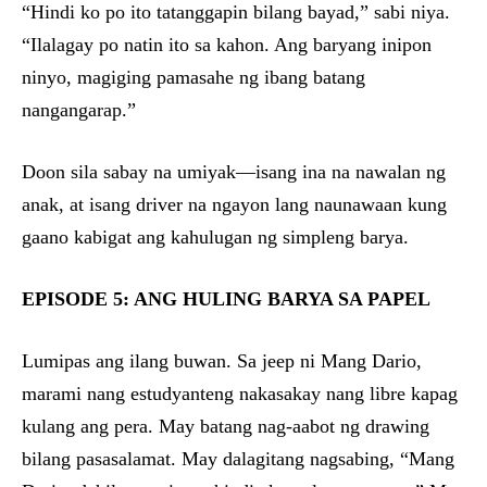
“Hindi ko po ito tatanggapin bilang bayad,” sabi niya.
“Ilalagay po natin ito sa kahon. Ang baryang inipon
ninyo, magiging pamasahe ng ibang batang
nangangarap.”
Doon sila sabay na umiyak—isang ina na nawalan ng
anak, at isang driver na ngayon lang naunawaan kung
gaano kabigat ang kahulugan ng simpleng barya.
EPISODE 5: ANG HULING BARYA SA PAPEL
Lumipas ang ilang buwan. Sa jeep ni Mang Dario,
marami nang estudyanteng nakasakay nang libre kapag
kulang ang pera. May batang nag-aabot ng drawing
bilang pasasalamat. May dalagitang nagsabing, “Mang