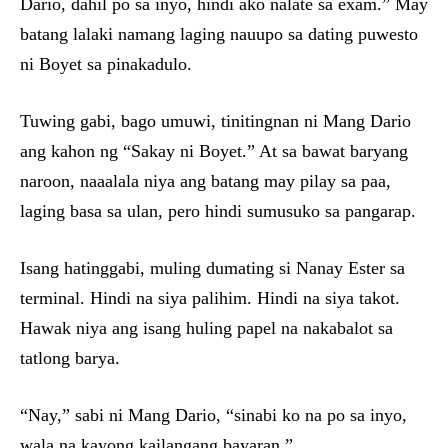
Dario, dahil po sa inyo, hindi ako nalate sa exam.” May
batang lalaki namang laging nauupo sa dating puwesto
ni Boyet sa pinakadulo.
Tuwing gabi, bago umuwi, tinitingnan ni Mang Dario
ang kahon ng “Sakay ni Boyet.” At sa bawat baryang
naroon, naaalala niya ang batang may pilay sa paa,
laging basa sa ulan, pero hindi sumusuko sa pangarap.
Isang hatinggabi, muling dumating si Nanay Ester sa
terminal. Hindi na siya palihim. Hindi na siya takot.
Hawak niya ang isang huling papel na nakabalot sa
tatlong barya.
“Nay,” sabi ni Mang Dario, “sinabi ko na po sa inyo,
wala na kayong kailangang bayaran.”