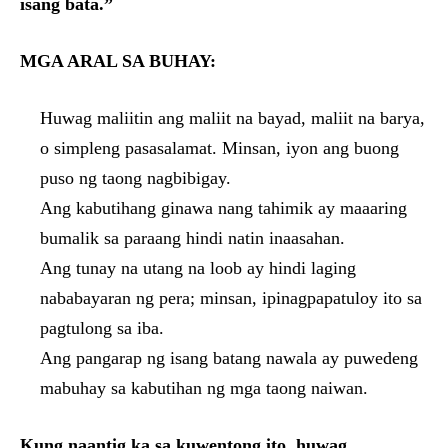
isang bata.”
MGA ARAL SA BUHAY:
Huwag maliitin ang maliit na bayad, maliit na barya,
o simpleng pasasalamat. Minsan, iyon ang buong
puso ng taong nagbibigay.
Ang kabutihang ginawa nang tahimik ay maaaring
bumalik sa paraang hindi natin inaasahan.
Ang tunay na utang na loob ay hindi laging
nababayaran ng pera; minsan, ipinagpapatuloy ito sa
pagtulong sa iba.
Ang pangarap ng isang batang nawala ay puwedeng
mabuhay sa kabutihan ng mga taong naiwan.
Kung naantig ka sa kuwentong ito, huwag