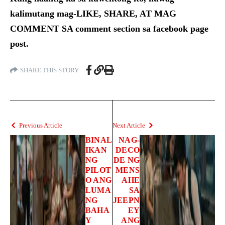
kalimutang mag-LIKE, SHARE, AT MAG
COMMENT SA comment section sa facebook page
post.
SHARE THIS STORY
Previous Article
Next Article
BINAL
NAG-
IKAN
DECO
NG
DE NG
PILOT
MENS
O ANG
AHE
LUMA
SA
NG
JEEPN
BAHA
EY
Y
ANG