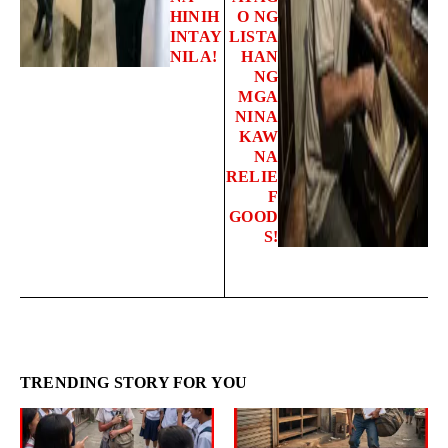
HINIH
O NG
INTAY
LISTA
NILA!
HAN
NG
MGA
NINA
KAW
NA
RELIE
F
GOOD
S!
TRENDING STORY FOR YOU