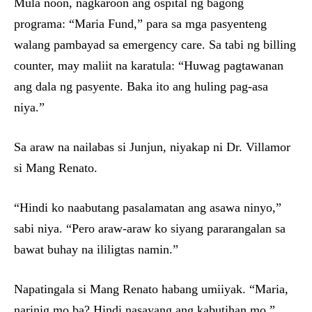
Mula noon, nagkaroon ang ospital ng bagong
programa: “Maria Fund,” para sa mga pasyenteng
walang pambayad sa emergency care. Sa tabi ng billing
counter, may maliit na karatula: “Huwag pagtawanan
ang dala ng pasyente. Baka ito ang huling pag-asa
niya.”
Sa araw na nailabas si Junjun, niyakap ni Dr. Villamor
si Mang Renato.
“Hindi ko naabutang pasalamatan ang asawa ninyo,”
sabi niya. “Pero araw-araw ko siyang pararangalan sa
bawat buhay na ililigtas namin.”
Napatingala si Mang Renato habang umiiyak. “Maria,
narinig mo ba? Hindi nasayang ang kabutihan mo.”