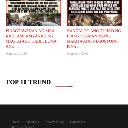
PINAGTAWANAN NG MGA
NANGALOG ANG TUHOD NG
KAKLASE ANG ANAK NG
ISANG SEAMAN NANG
MAGTATAHO DAHIL LUMA
MAKITA ANG NEGOSYONG
ANG ...
PINA ...
August 9, 2026
August 9, 2026
TOP 10 TREND
Home
About Us
Privacy Policy
Contact Us
Terms of Service