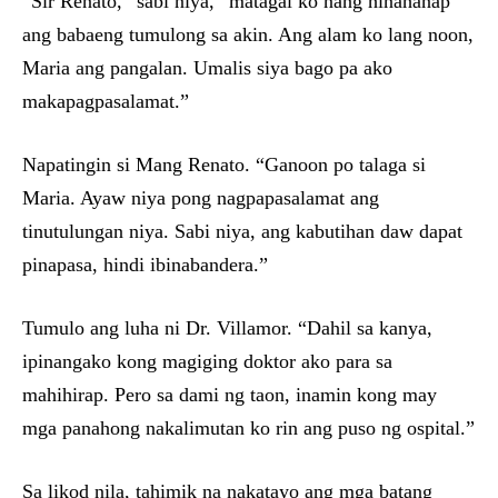
“Sir Renato,” sabi niya, “matagal ko nang hinahanap
ang babaeng tumulong sa akin. Ang alam ko lang noon,
Maria ang pangalan. Umalis siya bago pa ako
makapagpasalamat.”
Napatingin si Mang Renato. “Ganoon po talaga si
Maria. Ayaw niya pong nagpapasalamat ang
tinutulungan niya. Sabi niya, ang kabutihan daw dapat
pinapasa, hindi ibinabandera.”
Tumulo ang luha ni Dr. Villamor. “Dahil sa kanya,
ipinangako kong magiging doktor ako para sa
mahihirap. Pero sa dami ng taon, inamin kong may
mga panahong nakalimutan ko rin ang puso ng ospital.”
Sa likod nila, tahimik na nakatayo ang mga batang