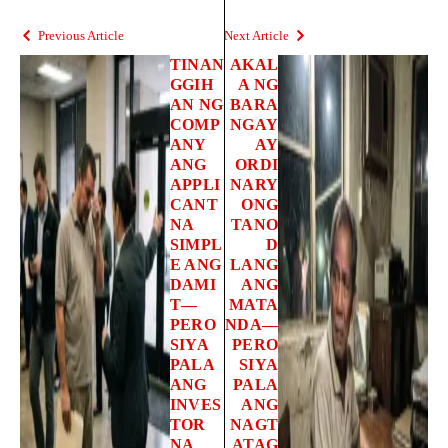
Previous Article
Next Article
TINAN
AKAL
GGIH
A NG
AN NG
BARA
COMP
NGAY
ANY
AY
ANG
ORDI
APPLI
NARY
CANT
ONG
NA
TANO
SIMPL
D
E ANG
LANG
DAMI
ANG
T—
MATA
PERO
NDA—
SIYA
PERO
PALA
SIYA
ANG
PALA
INVES
ANG
TOR
NAGT
NA
ATAG