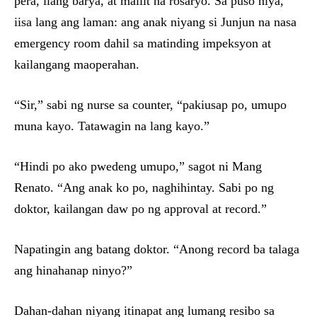
pera, ilang barya, at maliit na rosaryo. Sa puso niya,
iisa lang ang laman: ang anak niyang si Junjun na nasa
emergency room dahil sa matinding impeksyon at
kailangang maoperahan.
“Sir,” sabi ng nurse sa counter, “pakiusap po, umupo
muna kayo. Tatawagin na lang kayo.”
“Hindi po ako pwedeng umupo,” sagot ni Mang
Renato. “Ang anak ko po, naghihintay. Sabi po ng
doktor, kailangan daw po ng approval at record.”
Napatingin ang batang doktor. “Anong record ba talaga
ang hinahanap ninyo?”
Dahan-dahan niyang itinapat ang lumang resibo sa