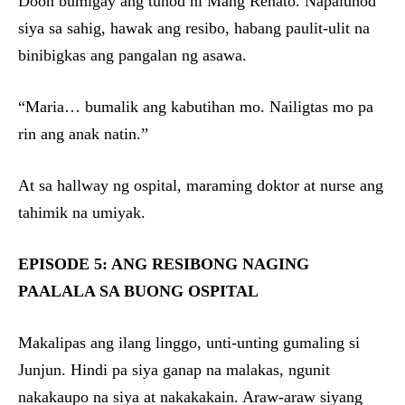
Doon bumigay ang tuhod ni Mang Renato. Napaluhod
siya sa sahig, hawak ang resibo, habang paulit-ulit na
binibigkas ang pangalan ng asawa.
“Maria… bumalik ang kabutihan mo. Nailigtas mo pa
rin ang anak natin.”
At sa hallway ng ospital, maraming doktor at nurse ang
tahimik na umiyak.
EPISODE 5: ANG RESIBONG NAGING
PAALALA SA BUONG OSPITAL
Makalipas ang ilang linggo, unti-unting gumaling si
Junjun. Hindi pa siya ganap na malakas, ngunit
nakakaupo na siya at nakakakain. Araw-araw siyang