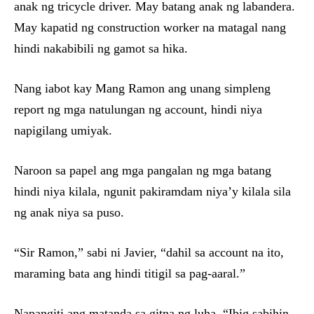
anak ng tricycle driver. May batang anak ng labandera.
May kapatid ng construction worker na matagal nang
hindi nakabibili ng gamot sa hika.
Nang iabot kay Mang Ramon ang unang simpleng
report ng mga natulungan ng account, hindi niya
napigilang umiyak.
Naroon sa papel ang mga pangalan ng mga batang
hindi niya kilala, ngunit pakiramdam niya’y kilala sila
ng anak niya sa puso.
“Sir Ramon,” sabi ni Javier, “dahil sa account na ito,
maraming bata ang hindi titigil sa pag-aaral.”
Napangiti ang matanda sa gitna ng luha. “Ibig sabihin,