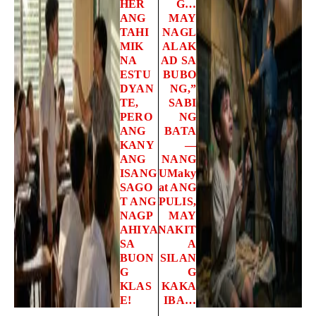
HER
G…
ANG
MAY
TAHI
NAGL
MIK
ALAK
NA
AD SA
ESTU
BUBO
DYAN
NG,”
TE,
SABI
PERO
NG
ANG
BATA
KANY
—
ANG
NANG
ISANG
UMaky
SAGO
at ANG
T ANG
PULIS,
NAGP
MAY
AHIYA
NAKIT
SA
A
BUON
SILAN
G
G
KLAS
KAKA
E!
IBA…