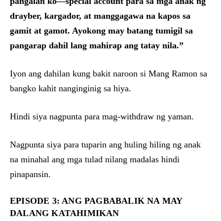
pangalan ko—special account para sa mga anak ng
drayber, kargador, at manggagawa na kapos sa
gamit at gamot. Ayokong may batang tumigil sa
pangarap dahil lang mahirap ang tatay nila.”
Iyon ang dahilan kung bakit naroon si Mang Ramon sa
bangko kahit nanginginig sa hiya.
Hindi siya nagpunta para mag-withdraw ng yaman.
Nagpunta siya para tuparin ang huling hiling ng anak
na minahal ang mga tulad nilang madalas hindi
pinapansin.
EPISODE 3: ANG PAGBABALIK NA MAY
DALANG KATAHIMIKAN