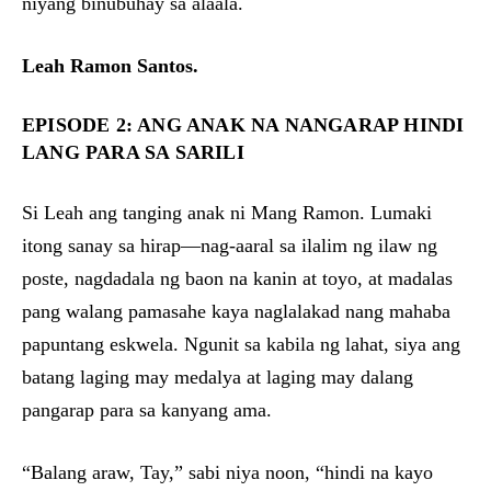
niyang binubuhay sa alaala.
Leah Ramon Santos.
EPISODE 2: ANG ANAK NA NANGARAP HINDI
LANG PARA SA SARILI
Si Leah ang tanging anak ni Mang Ramon. Lumaki
itong sanay sa hirap—nag-aaral sa ilalim ng ilaw ng
poste, nagdadala ng baon na kanin at toyo, at madalas
pang walang pamasahe kaya naglalakad nang mahaba
papuntang eskwela. Ngunit sa kabila ng lahat, siya ang
batang laging may medalya at laging may dalang
pangarap para sa kanyang ama.
“Balang araw, Tay,” sabi niya noon, “hindi na kayo