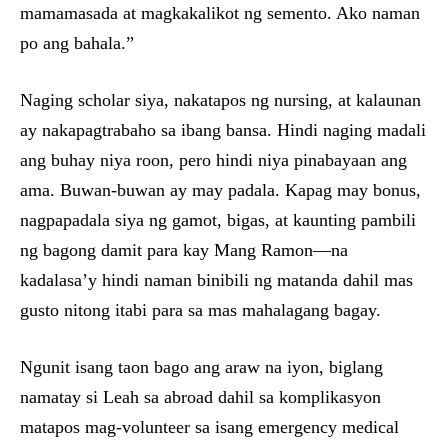
mamamasada at magkakalikot ng semento. Ako naman
po ang bahala.”
Naging scholar siya, nakatapos ng nursing, at kalaunan
ay nakapagtrabaho sa ibang bansa. Hindi naging madali
ang buhay niya roon, pero hindi niya pinabayaan ang
ama. Buwan-buwan ay may padala. Kapag may bonus,
nagpapadala siya ng gamot, bigas, at kaunting pambili
ng bagong damit para kay Mang Ramon—na
kadalasa’y hindi naman binibili ng matanda dahil mas
gusto nitong itabi para sa mas mahalagang bagay.
Ngunit isang taon bago ang araw na iyon, biglang
namatay si Leah sa abroad dahil sa komplikasyon
matapos mag-volunteer sa isang emergency medical