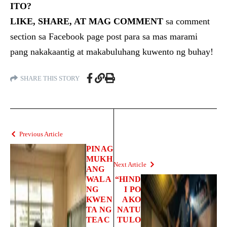
ITO?
LIKE, SHARE, AT MAG COMMENT
sa comment
section sa Facebook page post para sa mas marami
pang nakakaantig at makabuluhang kuwento ng buhay!
SHARE THIS STORY
Previous Article
PINAG
MUKH
Next Article
ANG
WALA
“HIND
NG
I PO
KWEN
AKO
TA NG
NATU
TEAC
TULO