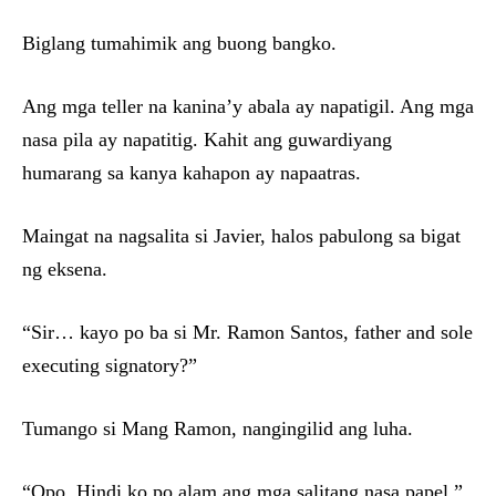
Biglang tumahimik ang buong bangko.
Ang mga teller na kanina’y abala ay napatigil. Ang mga
nasa pila ay napatitig. Kahit ang guwardiyang
humarang sa kanya kahapon ay napaatras.
Maingat na nagsalita si Javier, halos pabulong sa bigat
ng eksena.
“Sir… kayo po ba si Mr. Ramon Santos, father and sole
executing signatory?”
Tumango si Mang Ramon, nangingilid ang luha.
“Opo. Hindi ko po alam ang mga salitang nasa papel,”