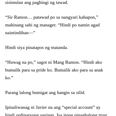
sisimulan ang paghingi ng tawad.
“Sir Ramon… patawad po sa nangyari kahapon,”
mahinang sabi ng manager. “Hindi po namin agad
naintindihan—”
Hindi siya pinatapos ng matanda.
“Huwag na po,” sagot ni Mang Ramon. “Hindi ako
bumalik para sa pride ko. Bumalik ako para sa anak
ko.”
Parang lalong bumigat ang hangin sa silid.
Ipinaliwanag ni Javier na ang “special account” ay
hindi ordinaryong savings. Isa itong pinaghalong trust