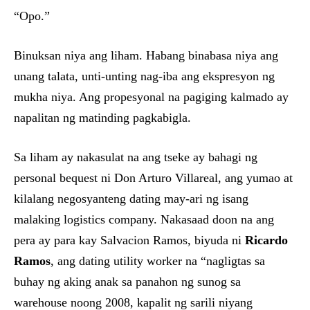
“Opo.”
Binuksan niya ang liham. Habang binabasa niya ang
unang talata, unti-unting nag-iba ang ekspresyon ng
mukha niya. Ang propesyonal na pagiging kalmado ay
napalitan ng matinding pagkabigla.
Sa liham ay nakasulat na ang tseke ay bahagi ng
personal bequest ni Don Arturo Villareal, ang yumao at
kilalang negosyanteng dating may-ari ng isang
malaking logistics company. Nakasaad doon na ang
pera ay para kay Salvacion Ramos, biyuda ni
Ricardo
Ramos
, ang dating utility worker na “nagligtas sa
buhay ng aking anak sa panahon ng sunog sa
warehouse noong 2008, kapalit ng sarili niyang