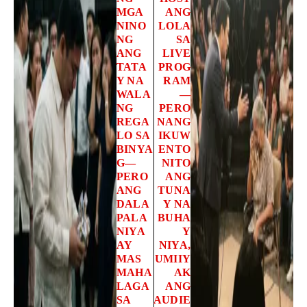
MGA
ANG
NINO
LOLA
NG
SA
ANG
LIVE
TATA
PROG
Y NA
RAM
WALA
—
NG
PERO
REGA
NANG
LO SA
IKUW
BINYA
ENTO
G—
NITO
PERO
ANG
ANG
TUNA
DALA
Y NA
PALA
BUHA
NIYA
Y
AY
NIYA,
MAS
UMIIY
MAHA
AK
LAGA
ANG
SA
AUDIE