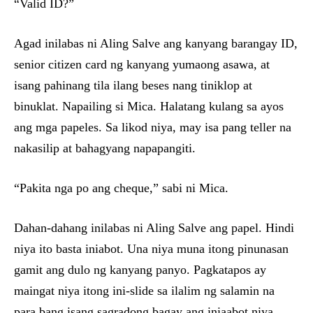
“Valid ID?”
Agad inilabas ni Aling Salve ang kanyang barangay ID,
senior citizen card ng kanyang yumaong asawa, at
isang pahinang tila ilang beses nang tiniklop at
binuklat. Napailing si Mica. Halatang kulang sa ayos
ang mga papeles. Sa likod niya, may isa pang teller na
nakasilip at bahagyang napapangiti.
“Pakita nga po ang cheque,” sabi ni Mica.
Dahan-dahang inilabas ni Aling Salve ang papel. Hindi
niya ito basta iniabot. Una niya muna itong pinunasan
gamit ang dulo ng kanyang panyo. Pagkatapos ay
maingat niya itong ini-slide sa ilalim ng salamin na
para bang isang sagradong bagay ang iniaabot niya.