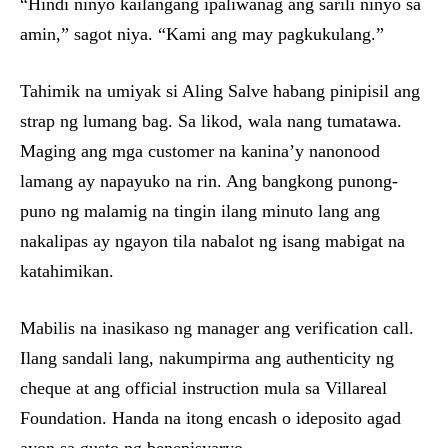
“Hindi ninyo kailangang ipaliwanag ang sarili ninyo sa
amin,” sagot niya. “Kami ang may pagkukulang.”
Tahimik na umiyak si Aling Salve habang pinipisil ang
strap ng lumang bag. Sa likod, wala nang tumatawa.
Maging ang mga customer na kanina’y nanonood
lamang ay napayuko na rin. Ang bangkong punong-
puno ng malamig na tingin ilang minuto lang ang
nakalipas ay ngayon tila nabalot ng isang mabigat na
katahimikan.
Mabilis na inasikaso ng manager ang verification call.
Ilang sandali lang, nakumpirma ang authenticity ng
cheque at ang official instruction mula sa Villareal
Foundation. Handa na itong encash o ideposito agad