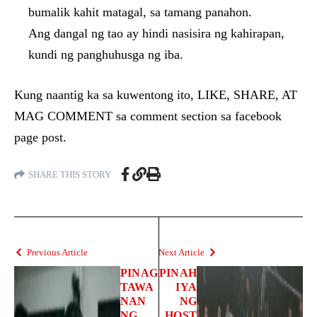
bumalik kahit matagal, sa tamang panahon.
Ang dangal ng tao ay hindi nasisira ng kahirapan,
kundi ng panghuhusga ng iba.
Kung naantig ka sa kuwentong ito, LIKE, SHARE, AT
MAG COMMENT sa comment section sa facebook
page post.
SHARE THIS STORY
Previous Article
Next Article
PINAG
PINAH
TAWA
IYA
NAN
NG
NG
HOST