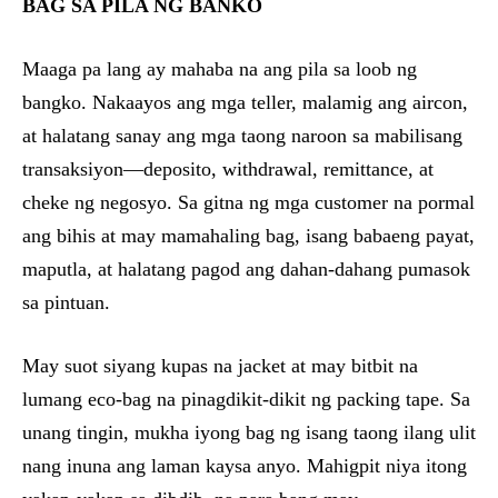
BAG SA PILA NG BANKO
Maaga pa lang ay mahaba na ang pila sa loob ng
bangko. Nakaayos ang mga teller, malamig ang aircon,
at halatang sanay ang mga taong naroon sa mabilisang
transaksiyon—deposito, withdrawal, remittance, at
cheke ng negosyo. Sa gitna ng mga customer na pormal
ang bihis at may mamahaling bag, isang babaeng payat,
maputla, at halatang pagod ang dahan-dahang pumasok
sa pintuan.
May suot siyang kupas na jacket at may bitbit na
lumang eco-bag na pinagdikit-dikit ng packing tape. Sa
unang tingin, mukha iyong bag ng isang taong ilang ulit
nang inuna ang laman kaysa anyo. Mahigpit niya itong