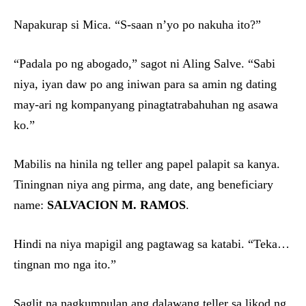
Napakurap si Mica. “S-saan n’yo po nakuha ito?”
“Padala po ng abogado,” sagot ni Aling Salve. “Sabi
niya, iyan daw po ang iniwan para sa amin ng dating
may-ari ng kompanyang pinagtatrabahuhan ng asawa
ko.”
Mabilis na hinila ng teller ang papel palapit sa kanya.
Tiningnan niya ang pirma, ang date, ang beneficiary
name:
SALVACION M. RAMOS
.
Hindi na niya mapigil ang pagtawag sa katabi. “Teka…
tingnan mo nga ito.”
Saglit na nagkumpulan ang dalawang teller sa likod ng