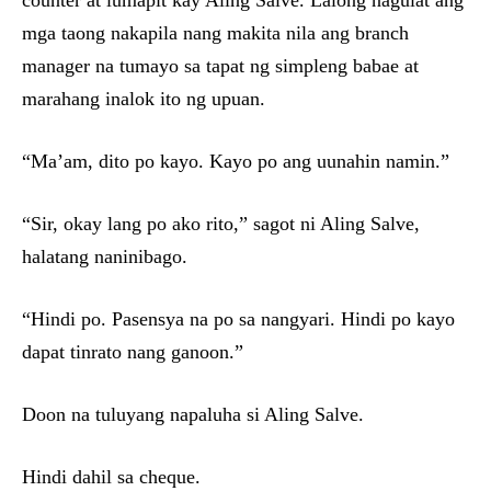
counter at lumapit kay Aling Salve. Lalong nagulat ang
mga taong nakapila nang makita nila ang branch
manager na tumayo sa tapat ng simpleng babae at
marahang inalok ito ng upuan.
“Ma’am, dito po kayo. Kayo po ang uunahin namin.”
“Sir, okay lang po ako rito,” sagot ni Aling Salve,
halatang naninibago.
“Hindi po. Pasensya na po sa nangyari. Hindi po kayo
dapat tinrato nang ganoon.”
Doon na tuluyang napaluha si Aling Salve.
Hindi dahil sa cheque.