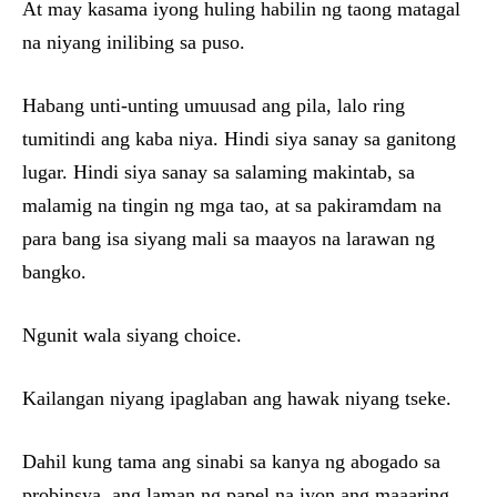
At may kasama iyong huling habilin ng taong matagal
na niyang inilibing sa puso.
Habang unti-unting umuusad ang pila, lalo ring
tumitindi ang kaba niya. Hindi siya sanay sa ganitong
lugar. Hindi siya sanay sa salaming makintab, sa
malamig na tingin ng mga tao, at sa pakiramdam na
para bang isa siyang mali sa maayos na larawan ng
bangko.
Ngunit wala siyang choice.
Kailangan niyang ipaglaban ang hawak niyang tseke.
Dahil kung tama ang sinabi sa kanya ng abogado sa
probinsya, ang laman ng papel na iyon ang maaaring