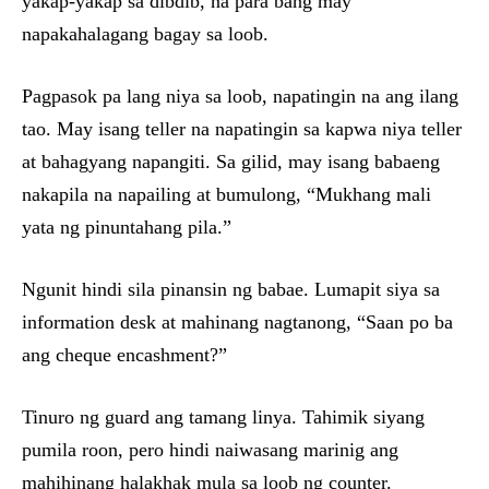
yakap-yakap sa dibdib, na para bang may
napakahalagang bagay sa loob.
Pagpasok pa lang niya sa loob, napatingin na ang ilang
tao. May isang teller na napatingin sa kapwa niya teller
at bahagyang napangiti. Sa gilid, may isang babaeng
nakapila na napailing at bumulong, “Mukhang mali
yata ng pinuntahang pila.”
Ngunit hindi sila pinansin ng babae. Lumapit siya sa
information desk at mahinang nagtanong, “Saan po ba
ang cheque encashment?”
Tinuro ng guard ang tamang linya. Tahimik siyang
pumila roon, pero hindi naiwasang marinig ang
mahihinang halakhak mula sa loob ng counter.