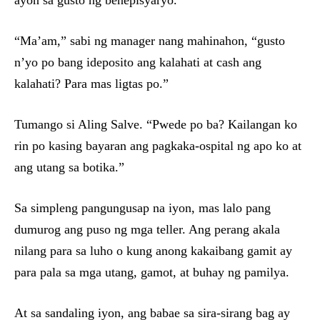
ayon sa gusto ng benepisyaryo.
“Ma’am,” sabi ng manager nang mahinahon, “gusto
n’yo po bang ideposito ang kalahati at cash ang
kalahati? Para mas ligtas po.”
Tumango si Aling Salve. “Pwede po ba? Kailangan ko
rin po kasing bayaran ang pagkaka-ospital ng apo ko at
ang utang sa botika.”
Sa simpleng pangungusap na iyon, mas lalo pang
dumurog ang puso ng mga teller. Ang perang akala
nilang para sa luho o kung anong kakaibang gamit ay
para pala sa mga utang, gamot, at buhay ng pamilya.
At sa sandaling iyon, ang babae sa sira-sirang bag ay