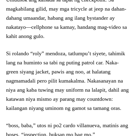
magkabilang gilid, may mga tricycle at jeep na dahan-
dahang umaandar, habang ang ilang bystander ay
nakatayo—cellphone sa kamay, handang mag-video sa
kahit anong gulo.
Si rolando “roly” mendoza, tatlumpu’t siyete, tahimik
lang na huminto sa tabi ng puting patrol car. Naka-
green siyang jacket, pawis ang noo, at halatang
nagmamadali pero pilit kumakalma. Nakasanayan na
niya ang kaba tuwing may uniform na lalapit, dahil ang
katawan niya mismo ay parang may countdown:
kailangan niyang uminom ng gamot sa tamang oras.
“boss, baba,” utos ni po2 cardo villanueva, matinis ang
boses. “inspection. buksan mo bag mo.”