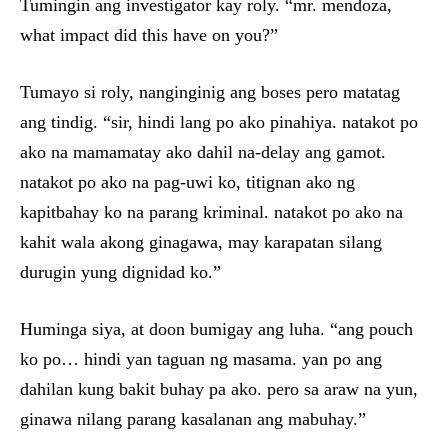
Tumingin ang investigator kay roly. “mr. mendoza,
what impact did this have on you?”
Tumayo si roly, nanginginig ang boses pero matatag
ang tindig. “sir, hindi lang po ako pinahiya. natakot po
ako na mamamatay ako dahil na-delay ang gamot.
natakot po ako na pag-uwi ko, titignan ako ng
kapitbahay ko na parang kriminal. natakot po ako na
kahit wala akong ginagawa, may karapatan silang
durugin yung dignidad ko.”
Huminga siya, at doon bumigay ang luha. “ang pouch
ko po… hindi yan taguan ng masama. yan po ang
dahilan kung bakit buhay pa ako. pero sa araw na yun,
ginawa nilang parang kasalanan ang mabuhay.”