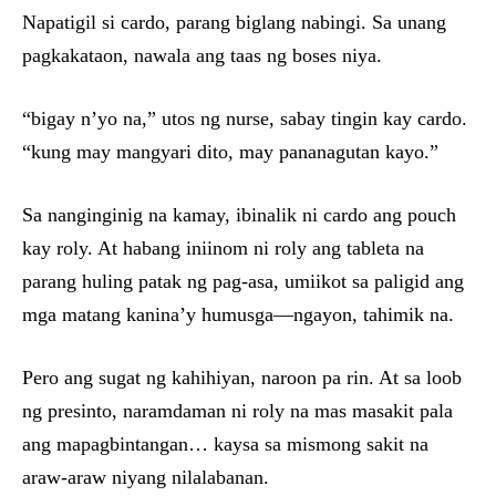
Napatigil si cardo, parang biglang nabingi. Sa unang
pagkakataon, nawala ang taas ng boses niya.
“bigay n’yo na,” utos ng nurse, sabay tingin kay cardo.
“kung may mangyari dito, may pananagutan kayo.”
Sa nanginginig na kamay, ibinalik ni cardo ang pouch
kay roly. At habang iniinom ni roly ang tableta na
parang huling patak ng pag-asa, umiikot sa paligid ang
mga matang kanina’y humusga—ngayon, tahimik na.
Pero ang sugat ng kahihiyan, naroon pa rin. At sa loob
ng presinto, naramdaman ni roly na mas masakit pala
ang mapagbintangan… kaysa sa mismong sakit na
araw-araw niyang nilalabanan.