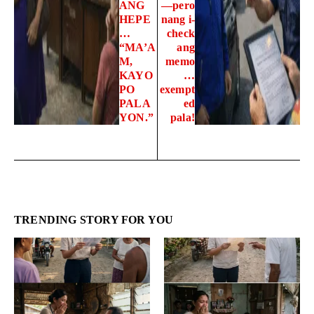
ANG
—pero
HEPE
nang i-
…
check
“MA’A
ang
M,
memo
KAYO
…
PO
exempt
PALA
ed
YON.”
pala!
TRENDING STORY FOR YOU