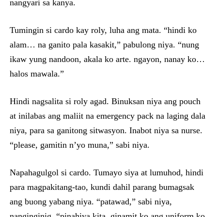
nangyari sa kanya.
Tumingin si cardo kay roly, luha ang mata. “hindi ko
alam… na ganito pala kasakit,” pabulong niya. “nung
ikaw yung nandoon, akala ko arte. ngayon, nanay ko…
halos mawala.”
Hindi nagsalita si roly agad. Binuksan niya ang pouch
at inilabas ang maliit na emergency pack na laging dala
niya, para sa ganitong sitwasyon. Inabot niya sa nurse.
“please, gamitin n’yo muna,” sabi niya.
Napahagulgol si cardo. Tumayo siya at lumuhod, hindi
para magpakitang-tao, kundi dahil parang bumagsak
ang buong yabang niya. “patawad,” sabi niya,
nanginginig. “pinahiya kita. ginamit ko ang uniform ko