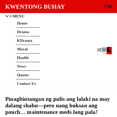
Skip to content
KWENTONG BUHAY
MENU
Home
Drama
KDrama
Moral
Health
News
Quotes
Contact Us
Pinagbintangan ng pulis ang lalaki na may
dalang shabu—pero nang buksan ang
pouch… maintenance meds lang pala!