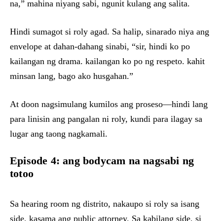
na,” mahina niyang sabi, ngunit kulang ang salita.
Hindi sumagot si roly agad. Sa halip, sinarado niya ang
envelope at dahan-dahang sinabi, “sir, hindi ko po
kailangan ng drama. kailangan ko po ng respeto. kahit
minsan lang, bago ako husgahan.”
At doon nagsimulang kumilos ang proseso—hindi lang
para linisin ang pangalan ni roly, kundi para ilagay sa
lugar ang taong nagkamali.
Episode 4: ang bodycam na nagsabi ng
totoo
Sa hearing room ng distrito, nakaupo si roly sa isang
side, kasama ang public attorney. Sa kabilang side, si