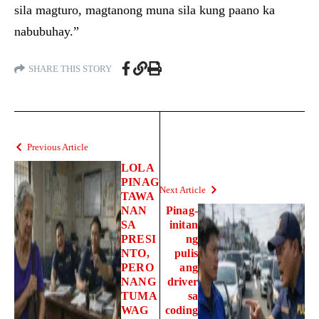
sila magturo, magtanong muna sila kung paano ka
nabubuhay.”
SHARE THIS STORY
Previous Article
LOLA
PINAG
Next Article
TAWA
NAN
Pinag-
SA
initan
PRESI
ng
NTO,
pulis
PERO
ang
NANG
driver
TUMA
sa
WAG
coding