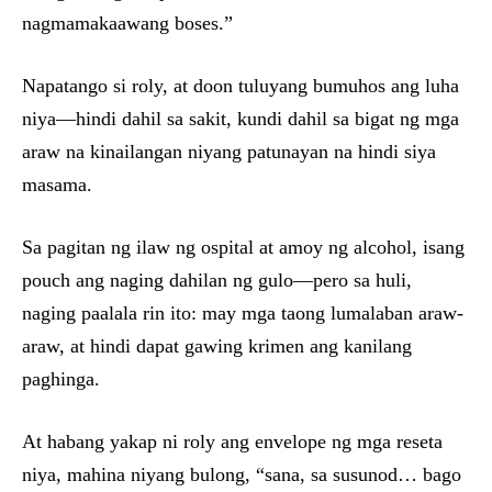
nagmamakaawang boses.”
Napatango si roly, at doon tuluyang bumuhos ang luha
niya—hindi dahil sa sakit, kundi dahil sa bigat ng mga
araw na kinailangan niyang patunayan na hindi siya
masama.
Sa pagitan ng ilaw ng ospital at amoy ng alcohol, isang
pouch ang naging dahilan ng gulo—pero sa huli,
naging paalala rin ito: may mga taong lumalaban araw-
araw, at hindi dapat gawing krimen ang kanilang
paghinga.
At habang yakap ni roly ang envelope ng mga reseta
niya, mahina niyang bulong, “sana, sa susunod… bago