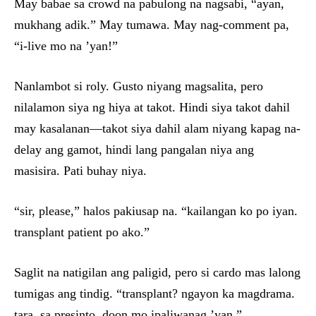
May babae sa crowd na pabulong na nagsabi, “ayan,
mukhang adik.” May tumawa. May nag-comment pa,
“i-live mo na ’yan!”
Nanlambot si roly. Gusto niyang magsalita, pero
nilalamon siya ng hiya at takot. Hindi siya takot dahil
may kasalanan—takot siya dahil alam niyang kapag na-
delay ang gamot, hindi lang pangalan niya ang
masisira. Pati buhay niya.
“sir, please,” halos pakiusap na. “kailangan ko po iyan.
transplant patient po ako.”
Saglit na natigilan ang paligid, pero si cardo mas lalong
tumigas ang tindig. “transplant? ngayon ka magdrama.
tara, sa presinto. doon mo ipaliwanag ’yan.”