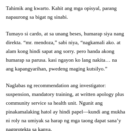
Tahimik ang kwarto. Kahit ang mga opisyal, parang
napaurong sa bigat ng sinabi.
Tumayo si cardo, at sa unang beses, humarap siya nang
direkta. “mr. mendoza,” sabi niya, “nagkamali ako. at
alam kong hindi sapat ang sorry. pero handa akong
humarap sa parusa. kasi ngayon ko lang nakita… na
ang kapangyarihan, pwedeng maging kutsilyo.”
Naglabas ng recommendation ang investigator:
suspension, mandatory training, at written apology plus
community service sa health unit. Ngunit ang
pinakamalaking hatol ay hindi papel—kundi ang mukha
ni roly na umiyak sa harap ng mga taong dapat sana’y
nagprotekta sa kanya.