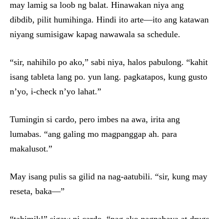
may lamig sa loob ng balat. Hinawakan niya ang
dibdib, pilit humihinga. Hindi ito arte—ito ang katawan
niyang sumisigaw kapag nawawala sa schedule.
“sir, nahihilo po ako,” sabi niya, halos pabulong. “kahit
isang tableta lang po. yun lang. pagkatapos, kung gusto
n’yo, i-check n’yo lahat.”
Tumingin si cardo, pero imbes na awa, irita ang
lumabas. “ang galing mo magpanggap ah. para
makalusot.”
May isang pulis sa gilid na nag-aatubili. “sir, kung may
reseta, baka—”