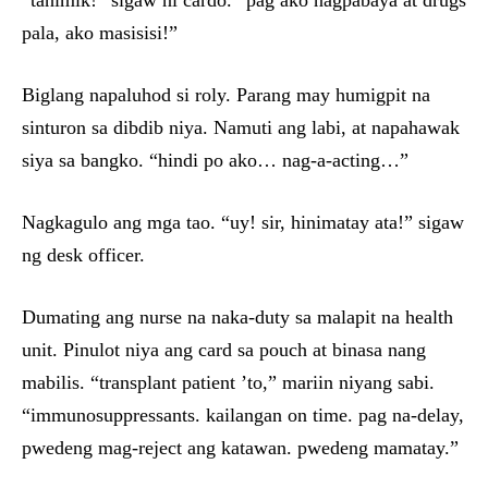
“tahimik!” sigaw ni cardo. “pag ako nagpabaya at drugs
pala, ako masisisi!”
Biglang napaluhod si roly. Parang may humigpit na
sinturon sa dibdib niya. Namuti ang labi, at napahawak
siya sa bangko. “hindi po ako… nag-a-acting…”
Nagkagulo ang mga tao. “uy! sir, hinimatay ata!” sigaw
ng desk officer.
Dumating ang nurse na naka-duty sa malapit na health
unit. Pinulot niya ang card sa pouch at binasa nang
mabilis. “transplant patient ’to,” mariin niyang sabi.
“immunosuppressants. kailangan on time. pag na-delay,
pwedeng mag-reject ang katawan. pwedeng mamatay.”