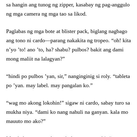
sa hangin ang tunog ng zipper, kasabay ng pag-anggulo
ng mga camera ng mga tao sa likod.
Paglabas ng mga bote at blister pack, biglang nagbago
ang tono ni cardo—parang nakakita ng tropeo. “oh! kita
n’yo ’to! ano ’to, ha? shabu? pulbos? bakit ang dami
mong maliit na lalagyan?”
“hindi po pulbos ’yan, sir,” nanginginig si roly. “tableta
po ’yan. may label. may pangalan ko.”
“wag mo akong lokohin!” sigaw ni cardo, sabay turo sa
mukha niya. “dami ko nang nahuli na ganyan. kala mo
mauuto mo ako?”