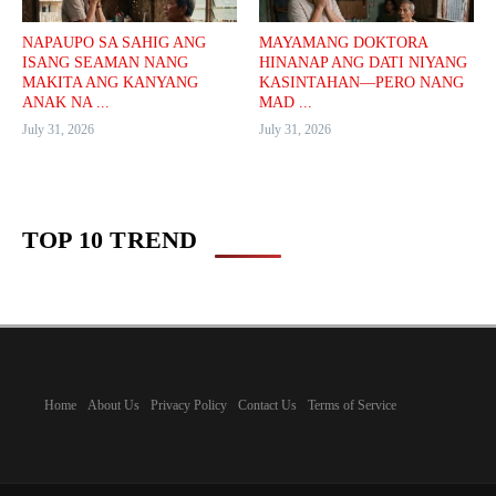
NAPAUPO SA SAHIG ANG
MAYAMANG DOKTORA
ISANG SEAMAN NANG
HINANAP ANG DATI NIYANG
MAKITA ANG KANYANG
KASINTAHAN—PERO NANG
ANAK NA ...
MAD ...
July 31, 2026
July 31, 2026
TOP 10 TREND
Home
About Us
Privacy Policy
Contact Us
Terms of Service