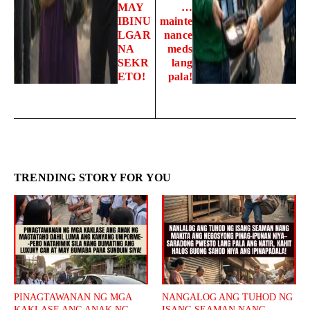
MAY
…
IBINU
mainte
LGAR
nance
NA
meds
SEKR
lang
ETO!
pala!
TRENDING STORY FOR YOU
PINAGTAWANAN NG MGA
NANGALOG ANG TUHOD NG
KAKLASE ANG ANAK NG
ISANG SEAMAN NANG