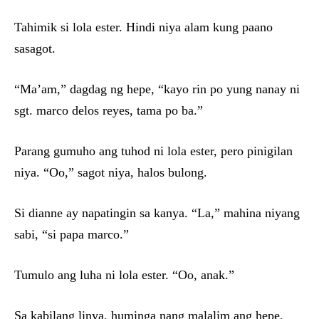
Tahimik si lola ester. Hindi niya alam kung paano
sasagot.
“Ma’am,” dagdag ng hepe, “kayo rin po yung nanay ni
sgt. marco delos reyes, tama po ba.”
Parang gumuho ang tuhod ni lola ester, pero pinigilan
niya. “Oo,” sagot niya, halos bulong.
Si dianne ay napatingin sa kanya. “La,” mahina niyang
sabi, “si papa marco.”
Tumulo ang luha ni lola ester. “Oo, anak.”
Sa kabilang linya, huminga nang malalim ang hepe.