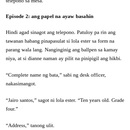
telepono sa mesa.
Episode 2: ang papel na ayaw basahin
Hindi agad sinagot ang telepono. Patuloy pa rin ang
tawanan habang pinapasulat si lola ester sa form na
parang wala lang. Nanginginig ang ballpen sa kamay
niya, at si dianne naman ay pilit na pinipigil ang hikbi.
“Complete name ng bata,” sabi ng desk officer,
nakasimangot.
“Jairo santos,” sagot ni lola ester. “Ten years old. Grade
four.”
“Address,” tanong ulit.