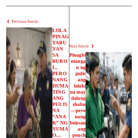
Previous Article
LOLA
PINAG
TABU
Next Article
YAN
SA
Pinagbi
BURO
ntanga
L,
n ng
PERO
pulis
NANG
ang
DUMA
lalaki
TING
na may
ANG
dalang
PULIS
shabu
NA
—pero
“ANA
nang
K” NG
buksan
YUMA
ang
O…
pouch