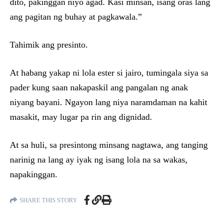
dito, pakinggan niyo agad. Kasi minsan, isang oras lang
ang pagitan ng buhay at pagkawala.”
Tahimik ang presinto.
At habang yakap ni lola ester si jairo, tumingala siya sa
pader kung saan nakapaskil ang pangalan ng anak
niyang bayani. Ngayon lang niya naramdaman na kahit
masakit, may lugar pa rin ang dignidad.
At sa huli, sa presintong minsang nagtawa, ang tanging
narinig na lang ay iyak ng isang lola na sa wakas,
napakinggan.
SHARE THIS STORY