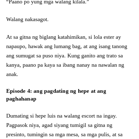
“Paano po yung mga walang kilala.”
Walang nakasagot.
At sa gitna ng biglang katahimikan, si lola ester ay
napaupo, hawak ang lumang bag, at ang isang tanong
ang sumugat sa puso niya. Kung ganito ang trato sa
kanya, paano pa kaya sa ibang nanay na nawalan ng
anak.
Episode 4: ang pagdating ng hepe at ang
paghahanap
Dumating si hepe luis na walang escort na ingay.
Pagpasok niya, agad siyang tumigil sa gitna ng
presinto, tumingin sa mga mesa, sa mga pulis, at sa