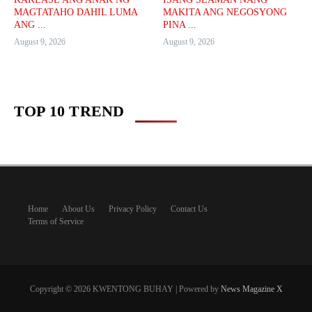
MAGTATAHO DAHIL LUMA
MAKITA ANG NEGOSYONG
ANG ...
PINA ...
August 9, 2026
August 9, 2026
TOP 10 TREND
Home
About Us
Privacy Policy
Contact Us
Terms of Service
Copyright © 2026 KWENTONG BUHAY | Powered by
News Magazine X