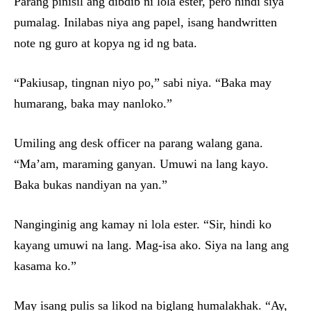
Parang pinisil ang dibdib ni lola ester, pero hindi siya
pumalag. Inilabas niya ang papel, isang handwritten
note ng guro at kopya ng id ng bata.
“Pakiusap, tingnan niyo po,” sabi niya. “Baka may
humarang, baka may nanloko.”
Umiling ang desk officer na parang walang gana.
“Ma’am, maraming ganyan. Umuwi na lang kayo.
Baka bukas nandiyan na yan.”
Nanginginig ang kamay ni lola ester. “Sir, hindi ko
kayang umuwi na lang. Mag-isa ako. Siya na lang ang
kasama ko.”
May isang pulis sa likod na biglang humalakhak. “Ay,