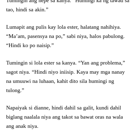
Tumingin ang hepe sa kanya. “Humingi ka ng tawad sa
tao, hindi sa akin.”
Lumapit ang pulis kay lola ester, halatang nahihiya.
“Ma’am, pasensya na po,” sabi niya, halos pabulong.
“Hindi ko po naisip.”
Tumingin si lola ester sa kanya. “Yan ang problema,”
sagot niya. “Hindi niyo iniisip. Kaya may mga nanay
na umuuwi na luhaan, kahit dito sila humingi ng
tulong.”
Napaiyak si dianne, hindi dahil sa galit, kundi dahil
biglang naalala niya ang takot sa bawat oras na wala
ang anak niya.