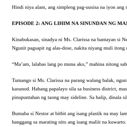
Hindi niya alam, ang simpleng pag-uusisa na iyon ang
EPISODE 2: ANG LIHIM NA SINUNDAN NG M
Kinabukasan, sinadya ni Ms. Clarissa na bantayan si Ne
Ngunit pagsapit ng alas-dose, nakita niyang muli iton
“Ma’am, lalabas lang po muna ako,” mahina nitong sab
Tumango si Ms. Clarissa na parang walang balak, nguni
kasunod. Habang papalayo sila sa business district, mas
pinupuntahan ng taong may sideline. Sa halip, dinala si
Bumaba si Nestor at bitbit ang isang plastik na may la
hanggang sa marating nito ang isang maliit na kuwarto.