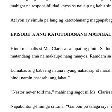
mabigat na responsibilidad kaysa sa naiisip ng kahit sin
At iyon ay simula pa lang ng katotohanang magpapaba
EPISODE 3: ANG KATOTOHANANG MATAGAL 
Hindi makaalis si Ms. Clarissa sa tapat ng pinto. Sa lo
matandang ama na makaupo nang maayos. Ramdam sa bawa
Lumabas ang babaeng nauna niyang nakausap at marahan
hindi namin nasasabi ang lahat.”
“Nestor never told me,” mahinang sagot ni Ms. Clarissa,
Napabuntong-hininga si Lina. “Ganoon po talaga siya. 