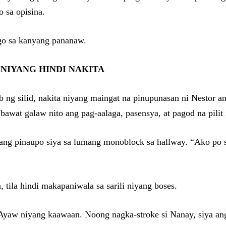
o sa opisina.
go sa kanyang pananaw.
NIYANG HINDI NAKITA
ob ng silid, nakita niyang maingat na pinupunasan ni Nestor a
t galaw nito ang pag-aalaga, pasensya, at pagod na pilit i
g pinaupo siya sa lumang monoblock sa hallway. “Ako po si L
 tila hindi makapaniwala sa sarili niyang boses.
Ayaw niyang kaawaan. Noong nagka-stroke si Nanay, siya ang