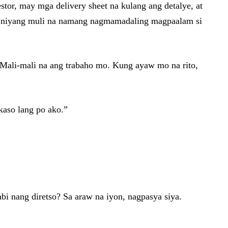
estor, may mga delivery sheet na kulang ang detalye, at
ita niyang muli na namang nagmamadaling magpaalam si
 Mali-mali na ang trabaho mo. Kung ayaw mo na rito,
kaso lang po ako.”
abi nang diretso? Sa araw na iyon, nagpasya siya.