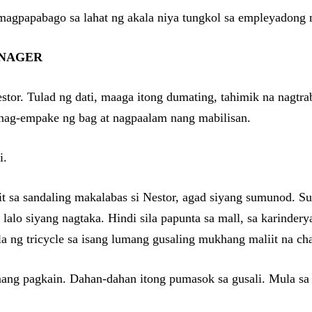
 magpapabago sa lahat ng akala niya tungkol sa empleyadong
ANAGER
stor. Tulad ng dati, maaga itong dumating, tahimik na nagtra
g nag-empake ng bag at nagpaalam nang mabilisan.
i.
t sa sandaling makalabas si Nestor, agad siyang sumunod. Sum
 lalo siyang nagtaka. Hindi sila papunta sa mall, sa karinder
la ng tricycle sa isang lumang gusaling mukhang maliit na cha
mang pagkain. Dahan-dahan itong pumasok sa gusali. Mula sa l