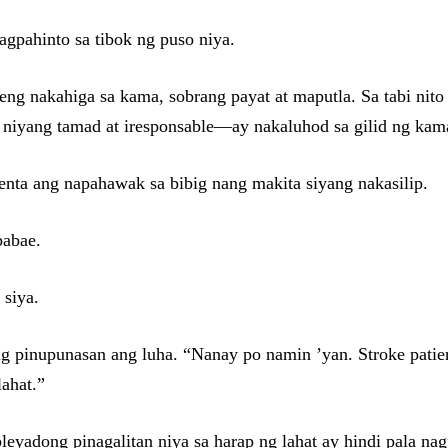
agpahinto sa tibok ng puso niya.
aeng nakahiga sa kama, sobrang payat at maputla. Sa tabi ni
iyang tamad at iresponsable—ay nakaluhod sa gilid ng kama
nta ang napahawak sa bibig nang makita siyang nakasilip.
babae.
 siya.
 pinupunasan ang luha. “Nanay po namin ’yan. Stroke patient
lahat.”
yadong pinagalitan niya sa harap ng lahat ay hindi pala na