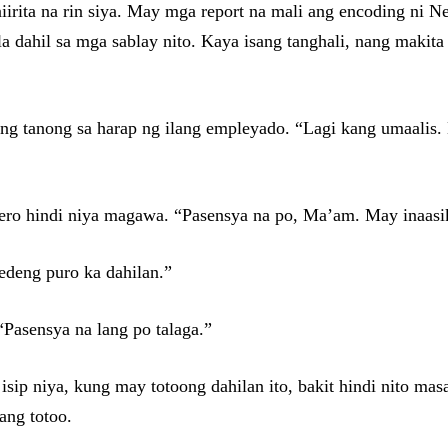
aiirita na rin siya. May mga report na mali ang encoding ni N
ila dahil sa mga sablay nito. Kaya isang tanghali, nang mak
ang tanong sa harap ng ilang empleyado. “Lagi kang umaalis.
pero hindi niya magawa. “Pasensya na po, Ma’am. May inaasi
edeng puro ka dahilan.”
Pasensya na lang po talaga.”
 isip niya, kung may totoong dahilan ito, bakit hindi nito mas
ang totoo.