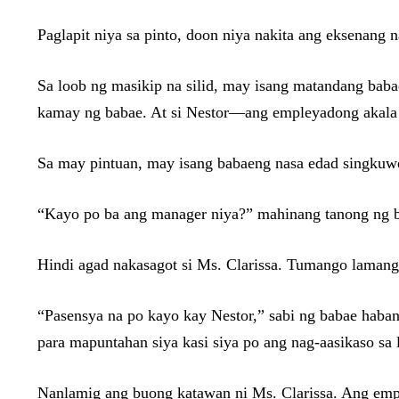
Paglapit niya sa pinto, doon niya nakita ang eksenang n
Sa loob ng masikip na silid, may isang matandang bab
kamay ng babae. At si Nestor—ang empleyadong akala n
Sa may pintuan, may isang babaeng nasa edad singkuwe
“Kayo po ba ang manager niya?” mahinang tanong ng 
Hindi agad nakasagot si Ms. Clarissa. Tumango lamang
“Pasensya na po kayo kay Nestor,” sabi ng babae habang
para mapuntahan siya kasi siya po ang nag-aasikaso sa 
Nanlamig ang buong katawan ni Ms. Clarissa. Ang emple