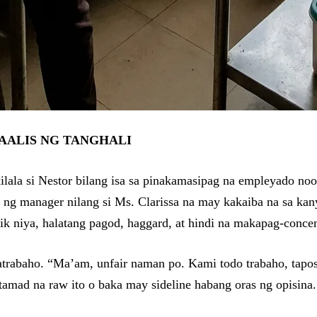
AALIS NG TANGHALI
ilala si Nestor bilang isa sa pinakamasipag na empleyado noo
n ng manager nilang si Ms. Clarissa na may kakaiba na sa kany
 niya, halatang pagod, haggard, at hindi na makapag-concent
trabaho. “Ma’am, unfair naman po. Kami todo trabaho, tapos 
tamad na raw ito o baka may sideline habang oras ng opisina.