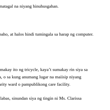
 matagal na niyang hinuhusgahan.
baho, at halos hindi tumingala sa harap ng computer.
akay ito ng tricycle, kaya’t sumakay rin siya sa
ya, o sa kung anumang lugar na maiisip niyang
rity ward o pampublikong care facility.
abas, sinundan siya ng tingin ni Ms. Clarissa