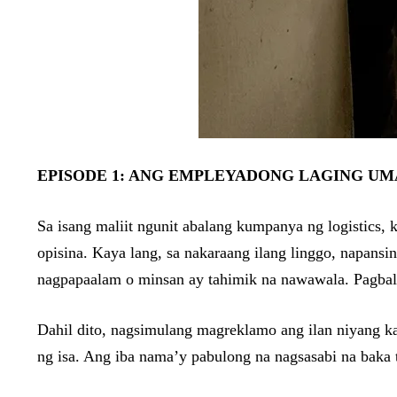
EPISODE 1: ANG EMPLEYADONG LAGING UM
Sa isang maliit ngunit abalang kumpanya ng logistics, k
opisina. Kaya lang, sa nakaraang ilang linggo, napansi
nagpapaalam o minsan ay tahimik na nawawala. Pagbalik
Dahil dito, nagsimulang magreklamo ang ilan niyang ka
ng isa. Ang iba nama’y pabulong na nagsasabi na baka 