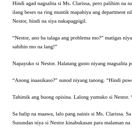
Hindi agad nagsalita si Ms. Clarissa, pero palihim na n
ilang beses na ring muntik mapahiya ang department n
Nestor, hindi na siya nakapagpigil.
“Nestor, ano ba talaga ang problema mo?” matigas niy
sabihin mo na lang!”
Napayuko si Nestor. Halatang gusto niyang magsalita 
“Anong inaasikaso?” sunod niyang tanong. “Hindi puw
Tahimik ang buong opisina. Lalong yumuko si Nestor. “
Sa halip na maawa, lalo pang nainis si Ms. Clarissa. Sa
Susundan niya si Nestor kinabukasan para malaman na 