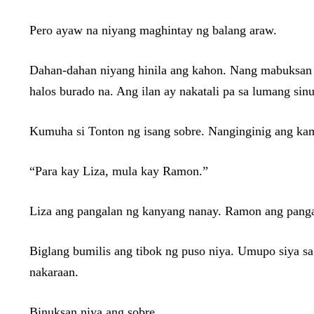
Pero ayaw na niyang maghintay ng balang araw.
Dahan-dahan niyang hinila ang kahon. Nang mabuksan 
halos burado na. Ang ilan ay nakatali pa sa lumang si
Kumuha si Tonton ng isang sobre. Nanginginig ang kam
“Para kay Liza, mula kay Ramon.”
Liza ang pangalan ng kanyang nanay. Ramon ang panga
Biglang bumilis ang tibok ng puso niya. Umupo siya s
nakaraan.
Binuksan niya ang sobre.