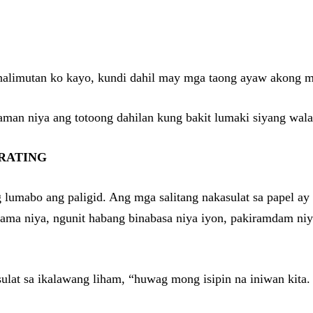
inalimutan ko kayo, kundi dahil may mga taong ayaw akong m
laman niya ang totoong dahilan kung bakit lumaki siyang wa
ARATING
 lumabo ang paligid. Ang mga salitang nakasulat sa papel ay 
ng ama niya, ngunit habang binabasa niya iyon, pakiramdam 
at sa ikalawang liham, “huwag mong isipin na iniwan kita. A