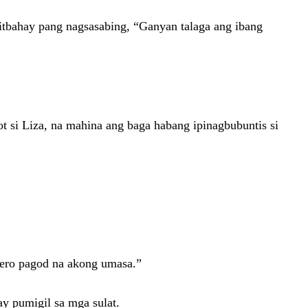
pitbahay pang nagsasabing, “Ganyan talaga ang ibang
si Liza, na mahina ang baga habang ipinagbubuntis si
pero pagod na akong umasa.”
ay pumigil sa mga sulat.