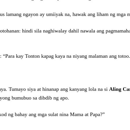
ous lamang ngayon ay umiiyak na, hawak ang liham ng mga mag
totohanan: hindi sila naghiwalay dahil nawala ang pagmamaha
t: “Para kay Tonton kapag kaya na niyang malaman ang totoo
nya. Tumayo siya at hinanap ang kanyang lola na si
Aling Ca
gyong bumubuo sa dibdib ng apo.
likod ng bahay ang mga sulat nina Mama at Papa?”