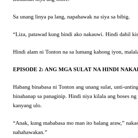
Sa unang linya pa lang, napahawak na siya sa bibig.
“Liza, patawad kung hindi ako nakauwi. Hindi dahil k
Hindi alam ni Tonton na sa lumang kahong iyon, mala
EPISODE 2: ANG MGA SULAT NA HINDI NAK
Habang binabasa ni Tonton ang unang sulat, unti-unting
hinahanap sa panaginip. Hindi niya kilala ang boses 
kanyang ulo.
“Anak, kung mababasa mo man ito balang araw,” nakasul
nahahawakan.”