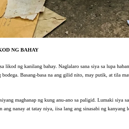
IKOD NG BAHAY
 likod ng kanilang bahay. Naglalaro sana siya sa lupa haban
 bodega. Basang-basa na ang gilid nito, may putik, at tila ma
 siyang maghanap ng kung anu-ano sa paligid. Lumaki siya sa
ang nanay at tatay niya, iisa lang ang sinasabi ng kanyang l