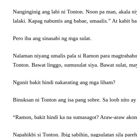
Nanginginig ang labi ni Tonton. Noon pa man, akala ni
lalaki. Kapag nabuntis ang babae, umaalis.” At kahit ba
Pero iba ang sinasabi ng mga sulat.
Nalaman niyang umalis pala si Ramon para magtrabaho
Tonton. Bawat linggo, sumusulat siya. Bawat sulat, m
Ngunit bakit hindi nakarating ang mga liham?
Binuksan ni Tonton ang isa pang sobre. Sa loob nito ay
“Ramon, bakit hindi ka na sumasagot? Araw-araw akong
Napahikbi si Tonton. Ibig sabihin, nagsulatan sila pare