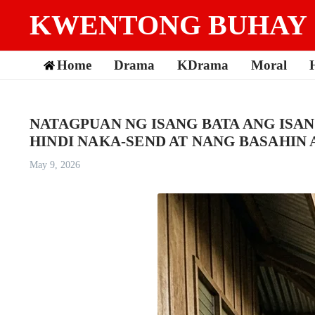
Skip to content
KWENTONG BUHAY
Home
Drama
KDrama
Moral
NATAGPUAN NG ISANG BATA ANG ISA
HINDI NAKA-SEND AT NANG BASAHI
May 9, 2026