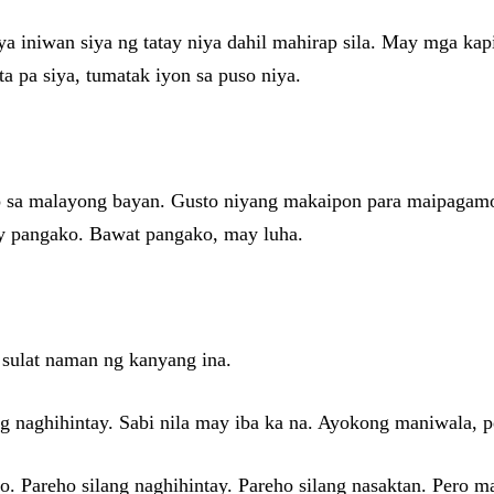
ya iniwan siya ng tatay niya dahil mahirap sila. May mga ka
ta pa siya, tumatak iyon sa puso niya.
 sa malayong bayan. Gusto niyang makaipon para maipagamot 
ay pangako. Bawat pangako, may luha.
 sulat naman ng kanyang ina.
 naghihintay. Sabi nila may iba ka na. Ayokong maniwala, 
ho. Pareho silang naghihintay. Pareho silang nasaktan. Pero m