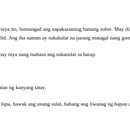
niya ito, bumungad ang napakaraming lumang sobre. May dil
nulid. Ang iba naman ay nakakalat na parang matagal nang gu
ay niya nang mabasa ang nakasulat sa harap.
lan ng kanyang tatay.
a lupa, hawak ang unang sulat, habang ang liwanag ng hapon 