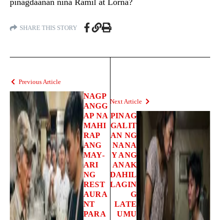
pinagdaanan nina Ramil at Lorna?
SHARE THIS STORY
Previous Article
NAGP
Next Article
ANGG
AP NA
PINAG
MAHI
GALIT
RAP
AN NG
ANG
NANA
MAY-
Y ANG
ARI
ANAK
NG
DAHIL
REST
LAGIN
AURA
G
NT
LATE
PARA
UMU