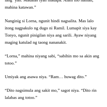
lang ‘yan. Madalas iyan madapa. Alam mo naman,
mahina katawan.”
Nanginig si Lorna, ngunit hindi nagsalita. Mas lalo
itong nagpakulo ng dugo ni Ramil. Lumapit siya kay
Tonyo, ngunit pinigilan niya ang sarili. Ayaw niyang
maging katulad ng taong nananakit.
“Lorna,” mahina niyang sabi, “sabihin mo sa akin ang
totoo.”
Umiyak ang asawa niya. “Ram… huwag dito.”
“Dito nagsimula ang sakit mo,” sagot niya. “Dito rin
lalabas ang totoo.”