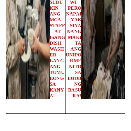
SUBU
WI—
KIN
PERO
ANG
NAPAI
MGA
YAK
STAFF
SIYA
—AT
NANG
ISANG
MAKI
DISH
TA
WASH
ANG
ER
UNIPO
LANG
RME
ANG
NITO
TUMU
SA
LONG
LOOB
SA
NG
KANY
BASU
A!
RA!