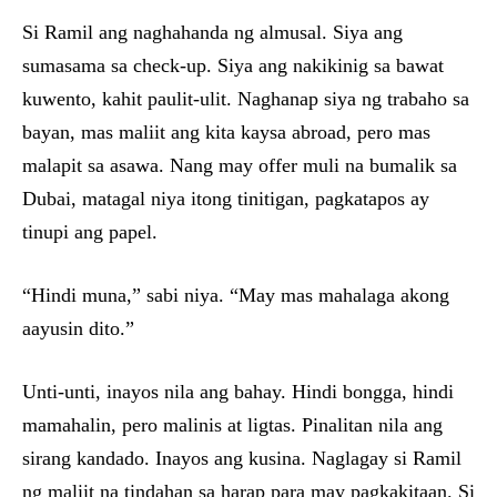
Si Ramil ang naghahanda ng almusal. Siya ang
sumasama sa check-up. Siya ang nakikinig sa bawat
kuwento, kahit paulit-ulit. Naghanap siya ng trabaho sa
bayan, mas maliit ang kita kaysa abroad, pero mas
malapit sa asawa. Nang may offer muli na bumalik sa
Dubai, matagal niya itong tinitigan, pagkatapos ay
tinupi ang papel.
“Hindi muna,” sabi niya. “May mas mahalaga akong
aayusin dito.”
Unti-unti, inayos nila ang bahay. Hindi bongga, hindi
mamahalin, pero malinis at ligtas. Pinalitan nila ang
sirang kandado. Inayos ang kusina. Naglagay si Ramil
ng maliit na tindahan sa harap para may pagkakitaan. Si