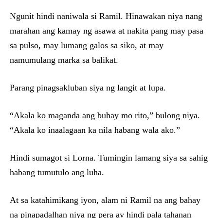
Ngunit hindi naniwala si Ramil. Hinawakan niya nang
marahan ang kamay ng asawa at nakita pang may pasa
sa pulso, may lumang galos sa siko, at may
namumulang marka sa balikat.
Parang pinagsakluban siya ng langit at lupa.
“Akala ko maganda ang buhay mo rito,” bulong niya.
“Akala ko inaalagaan ka nila habang wala ako.”
Hindi sumagot si Lorna. Tumingin lamang siya sa sahig
habang tumutulo ang luha.
At sa katahimikang iyon, alam ni Ramil na ang bahay
na pinapadalhan niya ng pera ay hindi pala tahanan