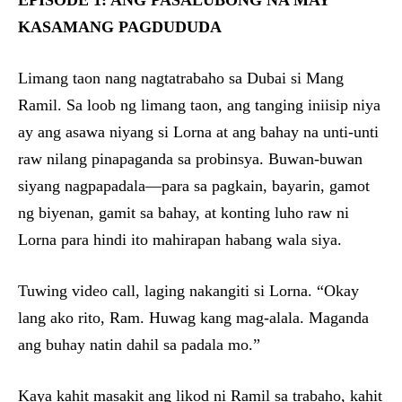
EPISODE 1: ANG PASALUBONG NA MAY
KASAMANG PAGDUDUDA
Limang taon nang nagtatrabaho sa Dubai si Mang
Ramil. Sa loob ng limang taon, ang tanging iniisip niya
ay ang asawa niyang si Lorna at ang bahay na unti-unti
raw nilang pinapaganda sa probinsya. Buwan-buwan
siyang nagpapadala—para sa pagkain, bayarin, gamot
ng biyenan, gamit sa bahay, at konting luho raw ni
Lorna para hindi ito mahirapan habang wala siya.
Tuwing video call, laging nakangiti si Lorna. “Okay
lang ako rito, Ram. Huwag kang mag-alala. Maganda
ang buhay natin dahil sa padala mo.”
Kaya kahit masakit ang likod ni Ramil sa trabaho, kahit