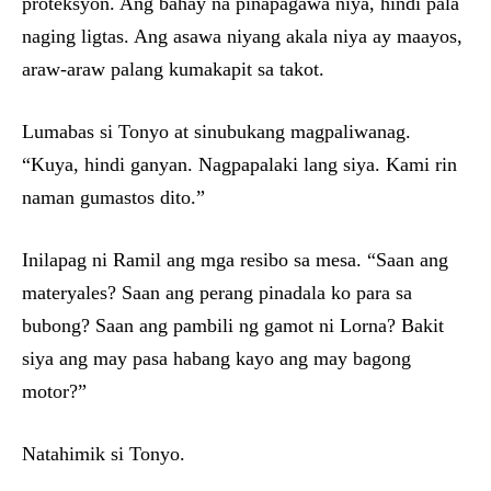
proteksyon. Ang bahay na pinapagawa niya, hindi pala
naging ligtas. Ang asawa niyang akala niya ay maayos,
araw-araw palang kumakapit sa takot.
Lumabas si Tonyo at sinubukang magpaliwanag.
“Kuya, hindi ganyan. Nagpapalaki lang siya. Kami rin
naman gumastos dito.”
Inilapag ni Ramil ang mga resibo sa mesa. “Saan ang
materyales? Saan ang perang pinadala ko para sa
bubong? Saan ang pambili ng gamot ni Lorna? Bakit
siya ang may pasa habang kayo ang may bagong
motor?”
Natahimik si Tonyo.