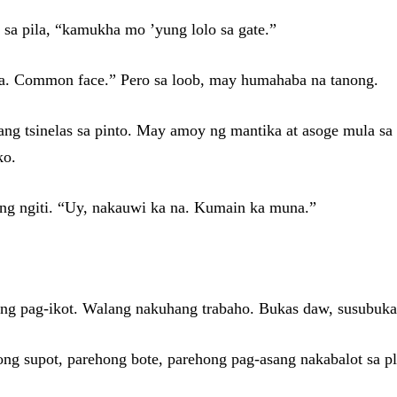
 sa pila, “kamukha mo ’yung lolo sa gate.”
a. Common face.” Pero sa loob, may humahaba na tanong.
g tsinelas sa pinto. May amoy ng mantika at asoge mula sa 
ko.
ng ngiti. “Uy, nakauwi ka na. Kumain ka muna.”
w ng pag-ikot. Walang nakuhang trabaho. Bukas daw, susubukan
ong supot, parehong bote, parehong pag-asang nakabalot sa pl