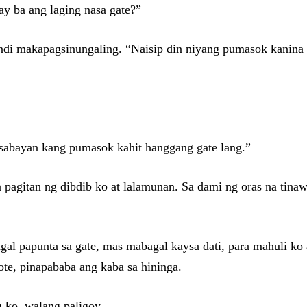
ay ba ang laging nasa gate?”
hindi makapagsinungaling. “Naisip din niyang pumasok kanina s
 sabayan kang pumasok kahit hanggang gate lang.”
 pagitan ng dibdib ko at lalamunan. Sa dami ng oras na tinaw
 papunta sa gate, mas mabagal kaysa dati, para mahuli ko a
ote, pinapababa ang kaba sa hininga.
g ko, walang paligoy.