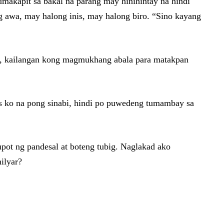
makapit sa bakal na parang may hinihintay na hindi
ng awa, may halong inis, may halong biro. “Sino kayang
e, kailangan kong magmukhang abala para matakpan
 ko na pong sinabi, hindi po puwedeng tumambay sa
upot ng pandesal at boteng tubig. Naglakad ako
ilyar?