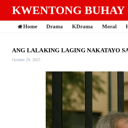
Skip to content
KWENTONG BUHAY
Home
Drama
KDrama
Moral
ANG LALAKING LAGING NAKATAYO SA
October 29, 2025