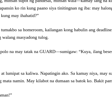
ig, minsan supot ng pandesal, minsan wala—kamay lang na ku
apansin ko rin kung paano siya tinitingnan ng iba: may halo
k kung may ihahatid?”
 tumakbo sa homeroom, kailangan kong habulin ang deadlin
g walang masyadong tulog.
 polo na may tatak na GUARD—sumigaw: “Kuya, ilang beses
, at lumipat sa kaliwa. Napatingin ako. Sa kamay niya, may s
ng mata namin. May kilabot na dumaan sa batok ko. Bakit pam
naman!”