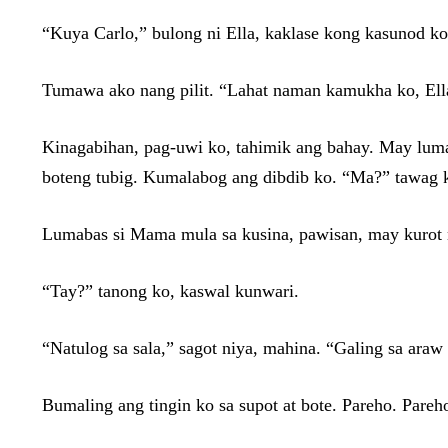
“Kuya Carlo,” bulong ni Ella, kaklase kong kasunod ko
Tumawa ako nang pilit. “Lahat naman kamukha ko, Ell
Kinagabihan, pag-uwi ko, tahimik ang bahay. May luman
boteng tubig. Kumalabog ang dibdib ko. “Ma?” tawag 
Lumabas si Mama mula sa kusina, pawisan, may kurot 
“Tay?” tanong ko, kaswal kunwari.
“Natulog sa sala,” sagot niya, mahina. “Galing sa ara
Bumaling ang tingin ko sa supot at bote. Pareho. Pareh