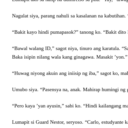
Nagulat siya, parang nahuli sa kasalanan na kabutihan.
“Bakit kayo hindi pumapasok?” tanong ko. “Bakit dito 
“Bawal walang ID,” sagot niya, tinuro ang karatula. “
Baka isipin nilang wala kang ginagawa. Masakit ’yon.”
“Huwag niyong akuin ang iniisip ng iba,” sagot ko, ma
Umubo siya. “Pasensya na, anak. Mahirap humingi ng g
“Pero kaya ’yan ayusin,” sabi ko. “Hindi kailangang ma
Lumapit si Guard Nestor, seryoso. “Carlo, estudyante ka