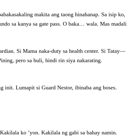
abakasakaling makita ang taong hinahanap. Sa isip ko,
undo sa kanya sa gate pass. O baka… wala. Mas madali
ardian. Si Mama naka-duty sa health center. Si Tatay—
ing, pero sa huli, hindi rin siya nakarating.
g init. Lumapit si Guard Nestor, ibinaba ang boses.
akilala ko ’yon. Kakilala ng gabi sa bahay namin.