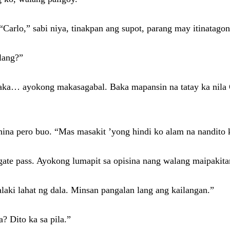
 “Carlo,” sabi niya, tinakpan ang supot, parang may itinatago
lang?”
Saka… ayokong makasagabal. Baka mapansin na tatay ka nila 
hina pero buo. “Mas masakit ’yong hindi ko alam na nandito 
ate pass. Ayokong lumapit sa opisina nang walang maipakita
laki lahat ng dala. Minsan pangalan lang ang kailangan.”
? Dito ka sa pila.”