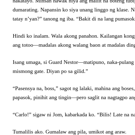
nakatayo. Minsan hawak niya ang maliit na boteng tub
dumarating. Napansin ko siya unang linggo ng klase. N
tatay n’yan?” tanong ng iba. “Bakit di na lang pumaso
Hindi ko inalam. Wala akong panahon. Kailangan kong
ang totoo—madalas akong walang baon at madalas din
Isang umaga, si Guard Nestor—matipuno, naka-pulang
mismong gate. Diyan po sa gilid.”
“Pasensya na, boss,” sagot ng lalaki, mahina ang boses
papasok, pinihit ang tingin—pero saglit na nagtagpo a
“Carlo!” sigaw ni Jom, kabarkada ko. “Bilis! Late na 
Tumalilis ako. Gumalaw ang pila, umikot ang araw.