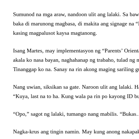
Sumunod na mga araw, nandoon ulit ang lalaki. Sa bawa
baka di marunong magbasa, di makita ang signage na 
kasing magpalusot kaysa magtanong.
Isang Martes, may implementasyon ng “Parents’ Orienta
akala ko nasa bayan, naghahanap ng trabaho, tulad ng ma
Tinanggap ko na. Sanay na rin akong maging sariling g
Nang uwian, siksikan sa gate. Naroon ulit ang lalaki. 
“Kuya, last na to ha. Kung wala pa rin po kayong ID 
“Opo,” sagot ng lalaki, tumango nang mabilis. “Buka
Nagka-krus ang tingin namin. May kung anong nakapako