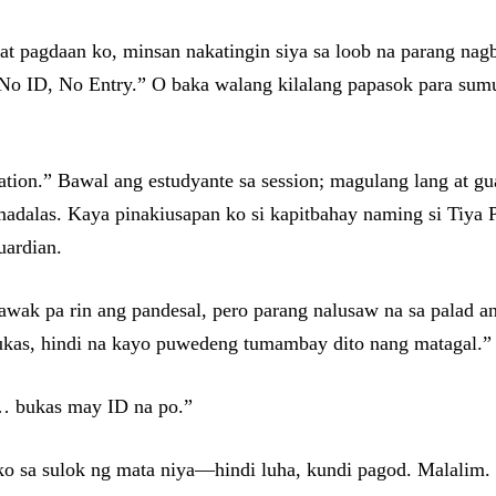
t pagdaan ko, minsan nakatingin siya sa loob na parang nagb
“No ID, No Entry.” O baka walang kilalang papasok para sum
tion.” Bawal ang estudyante sa session; magulang lang at gu
dalas. Kaya pinakiusapan ko si kapitbahay naming si Tiya Pin
uardian.
Hawak pa rin ang pandesal, pero parang nalusaw na sa palad an
bukas, hindi na kayo puwedeng tumambay dito nang matagal.”
s… bukas may ID na po.”
 sa sulok ng mata niya—hindi luha, kundi pagod. Malalim. K