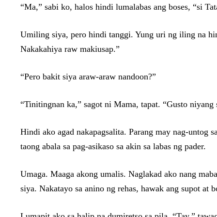
“Ma,” sabi ko, halos hindi lumalabas ang boses, “si Tat
Umiling siya, pero hindi tanggi. Yung uri ng iling na 
Nakakahiya raw makiusap.”
“Pero bakit siya araw-araw nandoon?”
“Tinitingnan ka,” sagot ni Mama, tapat. “Gusto niyang
Hindi ako agad nakapagsalita. Parang may nag-untog sa
taong abala sa pag-asikaso sa akin sa labas ng pader.
Umaga. Maaga akong umalis. Naglakad ako nang mabagal
siya. Nakatayo sa anino ng rehas, hawak ang supot at b
Lumapit ako sa halip na dumiretso sa pila. “Tay,” tawa