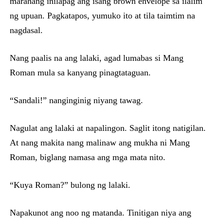
marahang inilapag ang isang brown envelope sa ilalim
ng upuan. Pagkatapos, yumuko ito at tila taimtim na
nagdasal.
Nang paalis na ang lalaki, agad lumabas si Mang
Roman mula sa kanyang pinagtataguan.
“Sandali!” nanginginig niyang tawag.
Nagulat ang lalaki at napalingon. Saglit itong natigilan.
At nang makita nang malinaw ang mukha ni Mang
Roman, biglang namasa ang mga mata nito.
“Kuya Roman?” bulong ng lalaki.
Napakunot ang noo ng matanda. Tinitigan niya ang