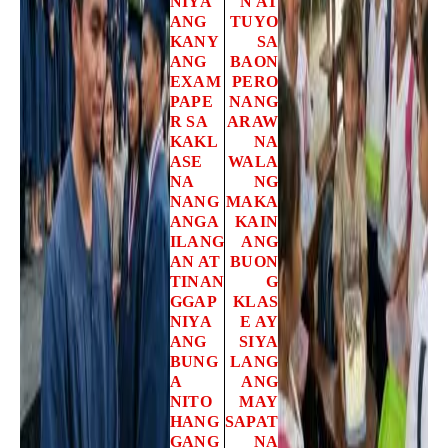
NIYA
N AT
ANG
TUYO
KANY
SA
ANG
BAON
EXAM
PERO
PAPE
NANG
R SA
ARAW
KAKL
NA
ASE
WALA
NA
NG
NANG
MAKA
ANGA
KAIN
ILANG
ANG
AN AT
BUON
TINAN
G
GGAP
KLAS
NIYA
E AY
ANG
SIYA
BUNG
LANG
A
ANG
NITO
MAY
HANG
SAPAT
GANG
NA