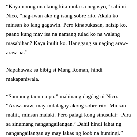
“Kaya noong una kong kita mula sa negosyo,” sabi ni
Nico, “nag-iwan ako ng isang sobre rito. Akala ko
minsan ko lang gagawin. Pero kinabukasan, naisip ko,
paano kung may isa na namang tulad ko na walang
masabihan? Kaya inulit ko. Hanggang sa naging araw-
araw na.”
Napahawak sa bibig si Mang Roman, hindi
makapaniwala.
“Sampung taon na po,” mahinang dagdag ni Nico.
“Araw-araw, may inilalagay akong sobre rito. Minsan
maliit, minsan malaki. Pero palagi kong sinusulat: ‘Para
sa sinumang nangangailangan.’ Dahil hindi lahat ng
nangangailangan ay may lakas ng loob na humingi.”