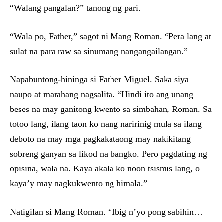
“Walang pangalan?” tanong ng pari.
“Wala po, Father,” sagot ni Mang Roman. “Pera lang at
sulat na para raw sa sinumang nangangailangan.”
Napabuntong-hininga si Father Miguel. Saka siya
naupo at marahang nagsalita. “Hindi ito ang unang
beses na may ganitong kwento sa simbahan, Roman. Sa
totoo lang, ilang taon ko nang naririnig mula sa ilang
deboto na may mga pagkakataong may nakikitang
sobreng ganyan sa likod na bangko. Pero pagdating ng
opisina, wala na. Kaya akala ko noon tsismis lang, o
kaya’y may nagkukwento ng himala.”
Natigilan si Mang Roman. “Ibig n’yo pong sabihin…