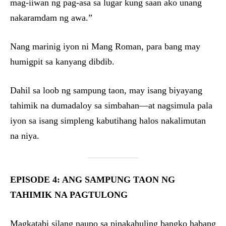
mag-iiwan ng pag-asa sa lugar kung saan ako unang
nakaramdam ng awa.”
Nang marinig iyon ni Mang Roman, para bang may
humigpit sa kanyang dibdib.
Dahil sa loob ng sampung taon, may isang biyayang
tahimik na dumadaloy sa simbahan—at nagsimula pala
iyon sa isang simpleng kabutihang halos nakalimutan
na niya.
EPISODE 4: ANG SAMPUNG TAON NG
TAHIMIK NA PAGTULONG
Magkatabi silang naupo sa pinakahuling bangko habang