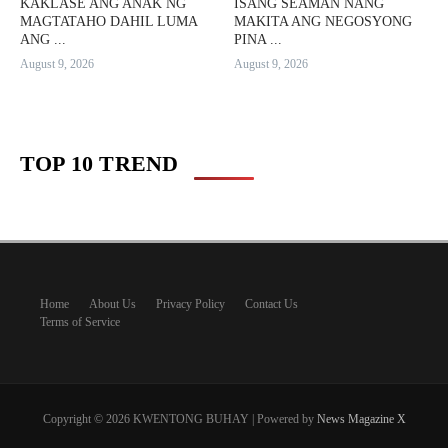
KAKLASE ANG ANAK NG
ISANG SEAMAN NANG
MAGTATAHO DAHIL LUMA
MAKITA ANG NEGOSYONG
ANG ...
PINA ...
August 9, 2026
August 9, 2026
TOP 10 TREND
Home
About Us
Privacy Policy
Contact Us
Terms of Service
Copyright © 2026 KWENTONG BUHAY | Powered by
News Magazine X