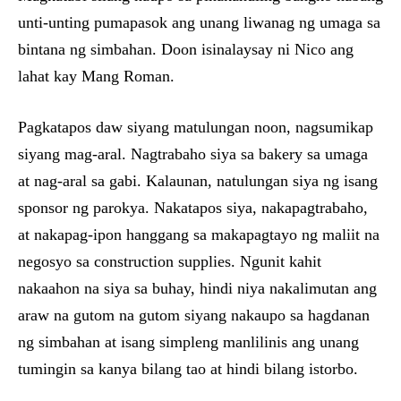
unti-unting pumapasok ang unang liwanag ng umaga sa
bintana ng simbahan. Doon isinalaysay ni Nico ang
lahat kay Mang Roman.
Pagkatapos daw siyang matulungan noon, nagsumikap
siyang mag-aral. Nagtrabaho siya sa bakery sa umaga
at nag-aral sa gabi. Kalaunan, natulungan siya ng isang
sponsor ng parokya. Nakatapos siya, nakapagtrabaho,
at nakapag-ipon hanggang sa makapagtayo ng maliit na
negosyo sa construction supplies. Ngunit kahit
nakaahon na siya sa buhay, hindi niya nakalimutan ang
araw na gutom na gutom siyang nakaupo sa hagdanan
ng simbahan at isang simpleng manlilinis ang unang
tumingin sa kanya bilang tao at hindi bilang istorbo.