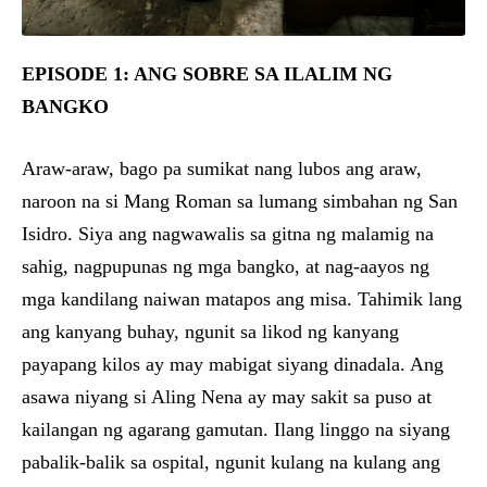
EPISODE 1: ANG SOBRE SA ILALIM NG
BANGKO
Araw-araw, bago pa sumikat nang lubos ang araw,
naroon na si Mang Roman sa lumang simbahan ng San
Isidro. Siya ang nagwawalis sa gitna ng malamig na
sahig, nagpupunas ng mga bangko, at nag-aayos ng
mga kandilang naiwan matapos ang misa. Tahimik lang
ang kanyang buhay, ngunit sa likod ng kanyang
payapang kilos ay may mabigat siyang dinadala. Ang
asawa niyang si Aling Nena ay may sakit sa puso at
kailangan ng agarang gamutan. Ilang linggo na siyang
pabalik-balik sa ospital, ngunit kulang na kulang ang