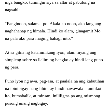
mga bangko, tumingin siya sa altar at pabulong na
nagsabi:
“Panginoon, salamat po. Akala ko noon, ako lang ang
naghahanap ng himala. Hindi ko alam, ginagamit Mo
na pala ako para maging bahagi nito.”
At sa gitna ng katahimikang iyon, alam niyang ang
simpleng sobre sa ilalim ng bangko ay hindi lang puno
ng pera.
Puno iyon ng awa, pag-asa, at paalala na ang kabutihan
na ibinibigay nang lihim ay hindi nawawala—umiikot
ito, bumabalik, at minsan, inililigtas pa ang mismong
pusong unang nagbigay.