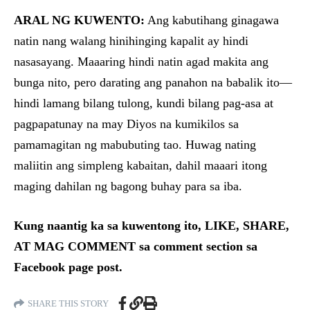
ARAL NG KUWENTO:
Ang kabutihang ginagawa
natin nang walang hinihinging kapalit ay hindi
nasasayang. Maaaring hindi natin agad makita ang
bunga nito, pero darating ang panahon na babalik ito—
hindi lamang bilang tulong, kundi bilang pag-asa at
pagpapatunay na may Diyos na kumikilos sa
pamamagitan ng mabubuting tao. Huwag nating
maliitin ang simpleng kabaitan, dahil maaari itong
maging dahilan ng bagong buhay para sa iba.
Kung naantig ka sa kuwentong ito, LIKE, SHARE,
AT MAG COMMENT sa comment section sa
Facebook page post.
SHARE THIS STORY