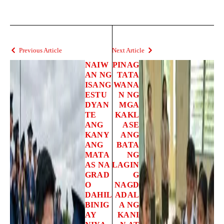
Previous Article
Next Article
NAIW
PINAG
AN NG
TATA
ISANG
WANA
ESTU
N NG
DYAN
MGA
TE
KAKL
ANG
ASE
KANY
ANG
ANG
BATA
MATA
NG
AS NA
LAGIN
GRAD
G
O
NAGD
DAHIL
ADAL
BINIG
A NG
AY
KANI