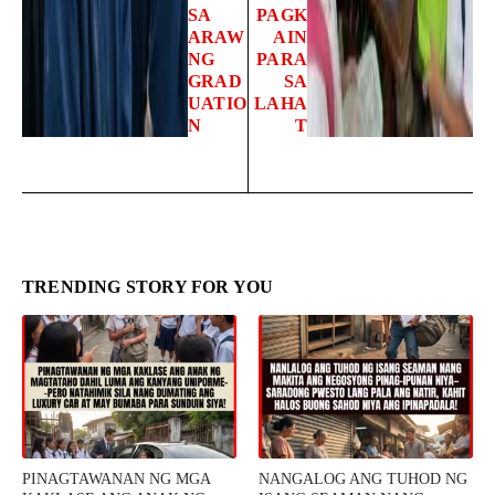
SA
PAGK
ARAW
AIN
NG
PARA
GRAD
SA
UATIO
LAHA
N
T
TRENDING STORY FOR YOU
PINAGTAWANAN NG MGA
NANGALOG ANG TUHOD NG