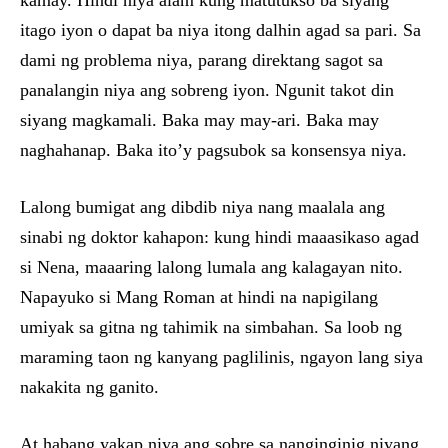
kamay. Hindi niya alam kung matutukso ba siyang
itago iyon o dapat ba niya itong dalhin agad sa pari. Sa
dami ng problema niya, parang direktang sagot sa
panalangin niya ang sobreng iyon. Ngunit takot din
siyang magkamali. Baka may may-ari. Baka may
naghahanap. Baka ito’y pagsubok sa konsensya niya.
Lalong bumigat ang dibdib niya nang maalala ang
sinabi ng doktor kahapon: kung hindi maaasikaso agad
si Nena, maaaring lalong lumala ang kalagayan nito.
Napayuko si Mang Roman at hindi na napigilang
umiyak sa gitna ng tahimik na simbahan. Sa loob ng
maraming taon ng kanyang paglilinis, ngayon lang siya
nakakita ng ganito.
At habang yakap niya ang sobre sa nanginginig niyang