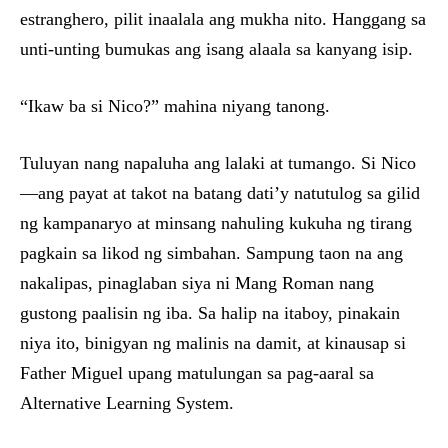
estranghero, pilit inaalala ang mukha nito. Hanggang sa
unti-unting bumukas ang isang alaala sa kanyang isip.
“Ikaw ba si Nico?” mahina niyang tanong.
Tuluyan nang napaluha ang lalaki at tumango. Si Nico
—ang payat at takot na batang dati’y natutulog sa gilid
ng kampanaryo at minsang nahuling kukuha ng tirang
pagkain sa likod ng simbahan. Sampung taon na ang
nakalipas, pinaglaban siya ni Mang Roman nang
gustong paalisin ng iba. Sa halip na itaboy, pinakain
niya ito, binigyan ng malinis na damit, at kinausap si
Father Miguel upang matulungan sa pag-aaral sa
Alternative Learning System.