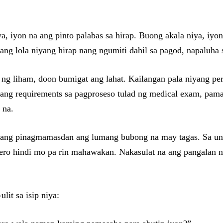
 iyon na ang pinto palabas sa hirap. Buong akala niya, iyon
ang lola niyang hirap nang ngumiti dahil sa pagod, napaluha 
ng liham, doon bumigat ang lahat. Kailangan pala niyang per
g requirements sa pagproseso tulad ng medical exam, pamasah
 na.
habang pinagmamasdan ang lumang bubong na may tagas. Sa 
o hindi mo pa rin mahawakan. Nakasulat na ang pangalan niya
lit sa isip niya: