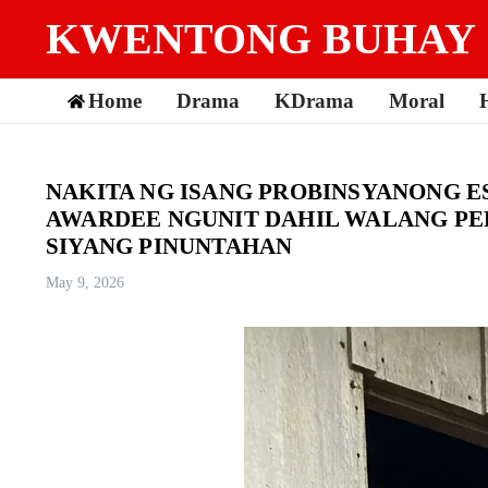
Skip to content
KWENTONG BUHAY
Home
Drama
KDrama
Moral
NAKITA NG ISANG PROBINSYANONG 
AWARDEE NGUNIT DAHIL WALANG PER
SIYANG PINUNTAHAN
May 9, 2026