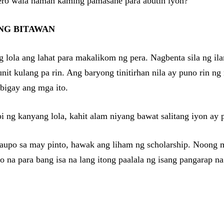
ero wala naman kaming pamasahe para abutin iyon?”
ANG BITAWAN
ng lola ang lahat para makalikom ng pera. Nagbenta sila ng i
t kulang pa rin. Ang baryong tinitirhan nila ay puno rin ng 
ibigay ang mga ito.
 ng kanyang lola, kahit alam niyang bawat salitang iyon ay 
aupo sa may pinto, hawak ang liham ng scholarship. Noong mg
o na para bang isa na lang itong paalala ng isang pangarap 