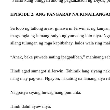
“Paano kung binigyan ako ng pagkakataon ng Diyos, p
EPISODE 2: ANG PANGARAP NA KINAILANG
Sa loob ng tatlong araw, ginawa ni Jerwin at ng kanya
magsangla ng lumang radyo ng yumaong lolo niya. Nguni
silang tulungan ng mga kapitbahay, halos wala ring ma
“Anak, baka puwede nating ipagpaliban,” mahinang sabi
Hindi agad sumagot si Jerwin. Tahimik lang siyang nak
nang may pag-asa. Ngayon, nakatitig na lamang siya rit
Nagpasya siyang huwag nang pumunta.
Hindi dahil ayaw niya.