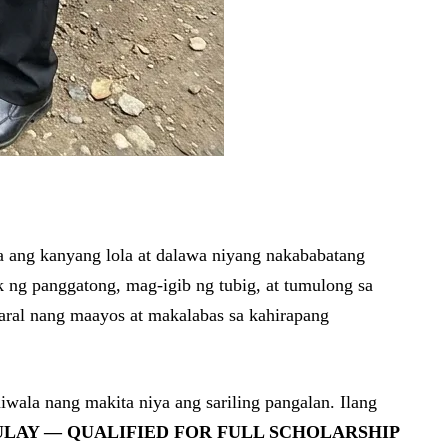
ma ang kanyang lola at dalawa niyang nakababatang
 ng panggatong, mag-igib ng tubig, at tumulong sa
aral nang maayos at makalabas sa kahirapang
iwala nang makita niya ang sariling pangalan. Ilang
ULAY — QUALIFIED FOR FULL SCHOLARSHIP