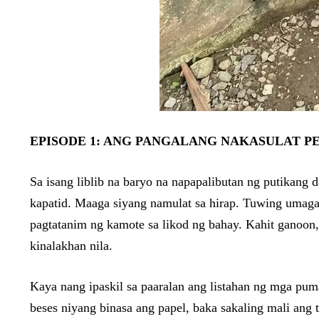
EPISODE 1: ANG PANGALANG NAKASULAT P
Sa isang liblib na baryo na napapalibutan ng putikang
kapatid. Maaga siyang namulat sa hirap. Tuwing umaga
pagtatanim ng kamote sa likod ng bahay. Kahit ganoon
kinalakhan nila.
Kaya nang ipaskil sa paaralan ang listahan ng mga puma
beses niyang binasa ang papel, baka sakaling mali ang