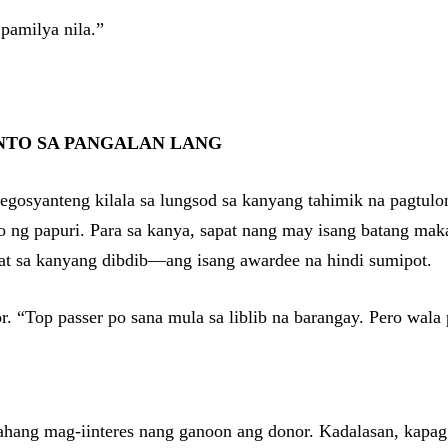
 pamilya nila.”
ENTO SA PANGALAN LANG
negosyanteng kilala sa lungsod sa kanyang tahimik na pagtulo
 ng papuri. Para sa kanya, sapat nang may isang batang mak
at sa kanyang dibdib—ang isang awardee na hindi sumipot.
or. “Top passer po sana mula sa liblib na barangay. Pero wal
sahang mag-iinteres nang ganoon ang donor. Kadalasan, kapag