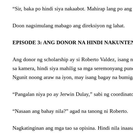
“Sir, baka po hindi siya nakaabot. Mahirap lang po ang
Doon nagsimulang mabago ang direksiyon ng lahat.
EPISODE 3: ANG DONOR NA HINDI NAKUNT
Ang donor ng scholarship ay si Roberto Valdez, isang 
sa kamera, hindi siya mahilig sa mga seremonyang puno
Ngunit noong araw na iyon, may isang bagay na bumig
“Pangalan niya po ay Jerwin Dulay,” sabi ng coordinat
“Nasaan ang bahay nila?” agad na tanong ni Roberto.
Nagkatinginan ang mga tao sa opisina. Hindi nila inaa