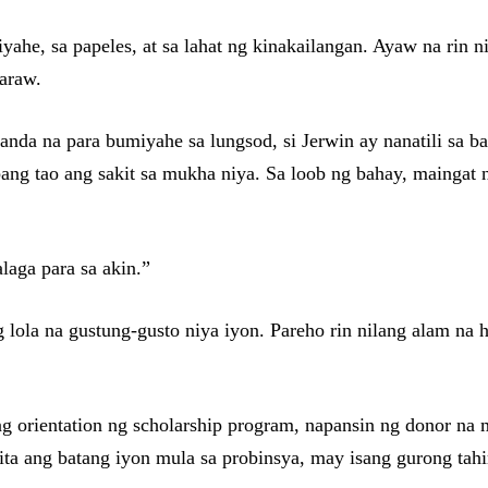
ahe, sa papeles, at sa lahat ng kinakailangan. Ayaw na rin n
-araw.
nda na para bumiyahe sa lungsod, si Jerwin ay nanatili sa b
ang tao ang sakit sa mukha niya. Sa loob ng bahay, maingat n
alaga para sa akin.”
g lola na gustung-gusto niya iyon. Pareho rin nilang alam n
ng orientation ng scholarship program, napansin ng donor na 
ita ang batang iyon mula sa probinsya, may isang gurong tah