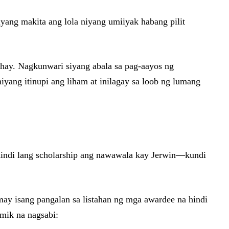
iyang makita ang lola niyang umiiyak habang pilit
ahay. Nagkunwari siyang abala sa pag-aayos ng
iyang itinupi ang liham at inilagay sa loob ng lumang
a hindi lang scholarship ang nawawala kay Jerwin—kundi
may isang pangalan sa listahan ng mga awardee na hindi
imik na nagsabi: