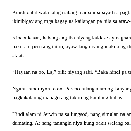
Kundi dahil wala talaga silang maipambabayad sa pagbiy
ibinibigay ang mga bagay na kailangan pa nila sa araw
Kinabukasan, habang ang iba niyang kaklase ay naghaha
bakuran, pero ang totoo, ayaw lang niyang makita ng ib
aklat.
“Hayaan na po, La,” pilit niyang sabi. “Baka hindi pa t
Ngunit hindi iyon totoo. Pareho nilang alam ng kanyan
pagkakataong mabago ang takbo ng kanilang buhay.
Hindi alam ni Jerwin na sa lungsod, nang simulan na a
dumating. At nang tanungin niya kung bakit walang bal