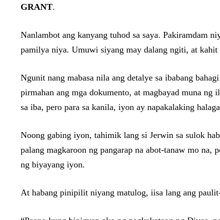
GRANT
.
Nanlambot ang kanyang tuhod sa saya. Pakiramdam niya,
pamilya niya. Umuwi siyang may dalang ngiti, at kahit 
Ngunit nang mabasa nila ang detalye sa ibabang bahagi 
pirmahan ang mga dokumento, at magbayad muna ng ilan
sa iba, pero para sa kanila, iyon ay napakalaking halaga
Noong gabing iyon, tahimik lang si Jerwin sa sulok 
palang magkaroon ng pangarap na abot-tanaw mo na, per
ng biyayang iyon.
At habang pinipilit niyang matulog, iisa lang ang paulit-u