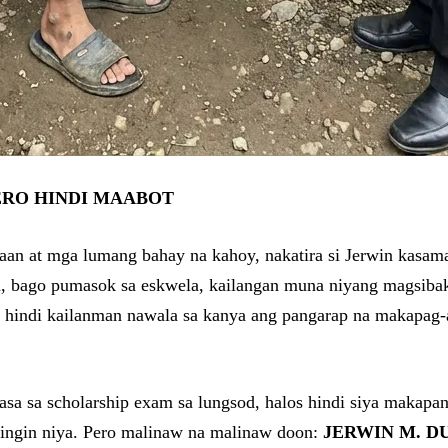
ERO HINDI MAABOT
 daan at mga lumang bahay na kahoy, nakatira si Jerwin kasa
, bago pumasok sa eskwela, kailangan muna niyang magsibak
, hindi kailanman nawala sa kanya ang pangarap na makapag-
sa sa scholarship exam sa lungsod, halos hindi siya makapan
 tingin niya. Pero malinaw na malinaw doon:
JERWIN M. D