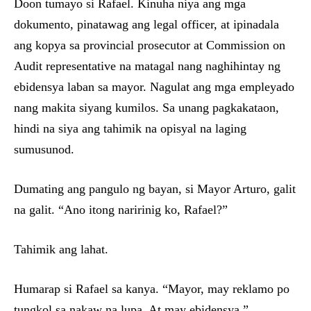
Doon tumayo si Rafael. Kinuha niya ang mga
dokumento, pinatawag ang legal officer, at ipinadala
ang kopya sa provincial prosecutor at Commission on
Audit representative na matagal nang naghihintay ng
ebidensya laban sa mayor. Nagulat ang mga empleyado
nang makita siyang kumilos. Sa unang pagkakataon,
hindi na siya ang tahimik na opisyal na laging
sumusunod.
Dumating ang pangulo ng bayan, si Mayor Arturo, galit
na galit. “Ano itong naririnig ko, Rafael?”
Tahimik ang lahat.
Humarap si Rafael sa kanya. “Mayor, may reklamo po
tungkol sa nakaw na lupa. At may ebidensya.”