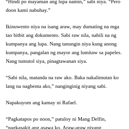
“Hindi po mayaman ang lupa namin,” sabi niya. “Pero
doon kami nabuhay.”
Ikinuwento niya na isang araw, may dumating na mga
tao bitbit ang dokumento. Sabi raw nila, nabili na ng
kumpanya ang lupa. Nang tanungin niya kung anong
kumpanya, pangalan ng mayor ang lumitaw sa papeles.
Nang tumutol siya, pinagtawanan siya.
“Sabi nila, matanda na raw ako. Baka nakalimutan ko
lang na nagbenta ako,” nanginginig niyang sabi.
Napakuyom ang kamay ni Rafael.
“Pagkatapos po noon,” patuloy ni Mang Delfin,
“nagkasakit ang asawa ko. Araw-araw niyang