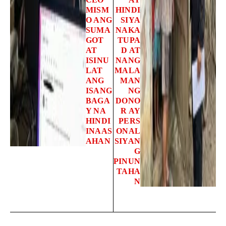
MISM
HINDI
O ANG
SIYA
SUMA
NAKA
GOT
TUPA
AT
D AT
ISINU
NANG
LAT
MALA
ANG
MAN
ISANG
NG
BAGA
DONO
Y NA
R AY
HINDI
PERS
INAAS
ONAL
AHAN
SIYAN
G
PINUN
TAHA
N