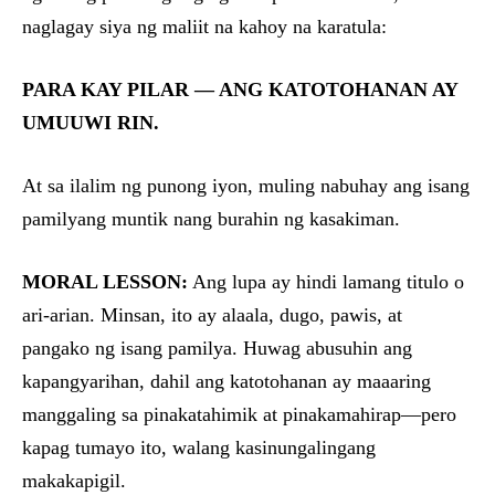
naglagay siya ng maliit na kahoy na karatula:
PARA KAY PILAR — ANG KATOTOHANAN AY
UMUUWI RIN.
At sa ilalim ng punong iyon, muling nabuhay ang isang
pamilyang muntik nang burahin ng kasakiman.
MORAL LESSON:
Ang lupa ay hindi lamang titulo o
ari-arian. Minsan, ito ay alaala, dugo, pawis, at
pangako ng isang pamilya. Huwag abusuhin ang
kapangyarihan, dahil ang katotohanan ay maaaring
manggaling sa pinakatahimik at pinakamahirap—pero
kapag tumayo ito, walang kasinungalingang
makakapigil.