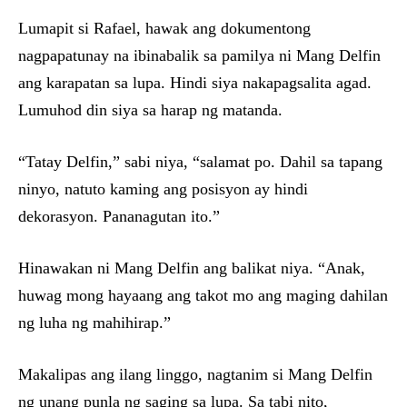
Lumapit si Rafael, hawak ang dokumentong
nagpapatunay na ibinabalik sa pamilya ni Mang Delfin
ang karapatan sa lupa. Hindi siya nakapagsalita agad.
Lumuhod din siya sa harap ng matanda.
“Tatay Delfin,” sabi niya, “salamat po. Dahil sa tapang
ninyo, natuto kaming ang posisyon ay hindi
dekorasyon. Pananagutan ito.”
Hinawakan ni Mang Delfin ang balikat niya. “Anak,
huwag mong hayaang ang takot mo ang maging dahilan
ng luha ng mahihirap.”
Makalipas ang ilang linggo, nagtanim si Mang Delfin
ng unang punla ng saging sa lupa. Sa tabi nito,