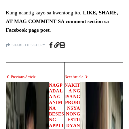
Kung naantig kayo sa kwentong ito,
LIKE, SHARE,
AT MAG COMMENT SA comment section sa
Facebook page post.
SHARE THIS STORY
Previous Article
Next Article
NAGP
NAKIT
ADAL
A NG
A NG
ISANG
ANIM
PROBI
NA
NSYA
BESES
NONG
NG
ESTU
APPLI
DYAN