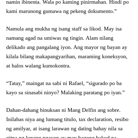
namin ibinenta. Wala po kaming pinirmahan. Hindi po
kami marunong gumawa ng pekeng dokumento.”
Namula ang mukha ng isang staff sa likod. May isa
namang agad na umiwas ng tingin. Alam nilang
delikado ang pangalang iyon. Ang mayor ng bayan ay
kilala bilang makapangyarihan, maraming koneksyon,
at halos walang kumokontra.
“Tatay,” maingat na sabi ni Rafael, “sigurado po ba
kayo sa sinasabi ninyo? Malaking paratang po iyan.”
Dahan-dahang binuksan ni Mang Delfin ang sobre.
Inilabas niya ang lumang titulo, tax declaration, resibo
ng amilyar, at isang larawan ng dating bahay nila sa
gitna ng lupang ngayon ay may bagong bakod na.