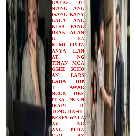
CATIO
TE
N ANG
ANG
ISANG
KANY
LALA
ANG
KI SA
PANG
IISAN
ALAN
G
SA
KUMP
LISTA
ANYA
HAN
AT
NG
TINAN
MGA
GGIH
SCHO
AN
LARS
LAHA
HIP
T
AWAR
NGUN
DEE
IT SA
NGUN
IKAPI
IT
TONG
DAHIL
BESES
WALA
AY
NG
ANG
PERA
CEO
AY