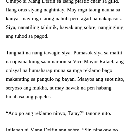
Umupo si Mang Delfin sa isang plastic chair sa gilid.
Ilang oras siyang naghintay. May mga taong nauna sa
kanya, may mga taong nahuli pero agad na nakapasok.
Siya, nanatiling tahimik, hawak ang sobre, nanginginig
ang tuhod sa pagod.
Tanghali na nang tawagin siya. Pumasok siya sa maliit
na opisina kung saan naroon si Vice Mayor Rafael, ang
opisyal na humaharap muna sa mga reklamo bago
makarating sa pangulo ng bayan. Maayos ang suot nito,
seryoso ang mukha, at may hawak na pen habang
binabasa ang papeles.
“Ano po ang reklamo ninyo, Tatay?” tanong nito.
Inilapag ni Mang Delfin ang sobre. “Sir, ninakaw po