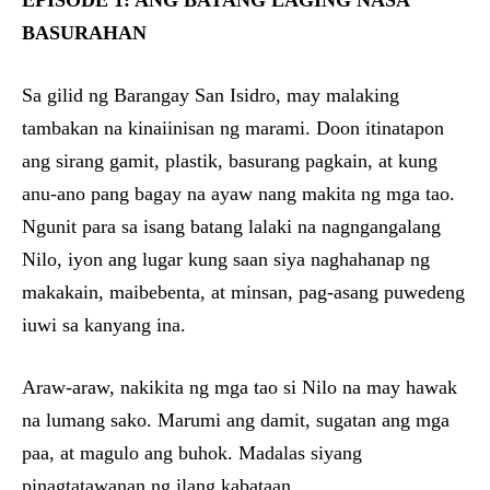
EPISODE 1: ANG BATANG LAGING NASA
BASURAHAN
Sa gilid ng Barangay San Isidro, may malaking
tambakan na kinaiinisan ng marami. Doon itinatapon
ang sirang gamit, plastik, basurang pagkain, at kung
anu-ano pang bagay na ayaw nang makita ng mga tao.
Ngunit para sa isang batang lalaki na nagngangalang
Nilo, iyon ang lugar kung saan siya naghahanap ng
makakain, maibebenta, at minsan, pag-asang puwedeng
iuwi sa kanyang ina.
Araw-araw, nakikita ng mga tao si Nilo na may hawak
na lumang sako. Marumi ang damit, sugatan ang mga
paa, at magulo ang buhok. Madalas siyang
pinagtatawanan ng ilang kabataan.