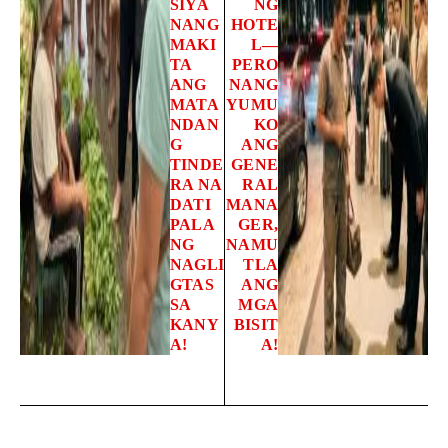
SIYA
NG
NANG
HOTE
MAKI
L—
TA
PERO
ANG
NANG
MATA
YUMU
NDAN
KO
G
ANG
TINDE
GENE
RA NA
RAL
DATI
MANA
PALA
GER,
NG
NAMU
NAGLI
TLA
GTAS
ANG
SA
MGA
KANY
BISIT
A!
A!