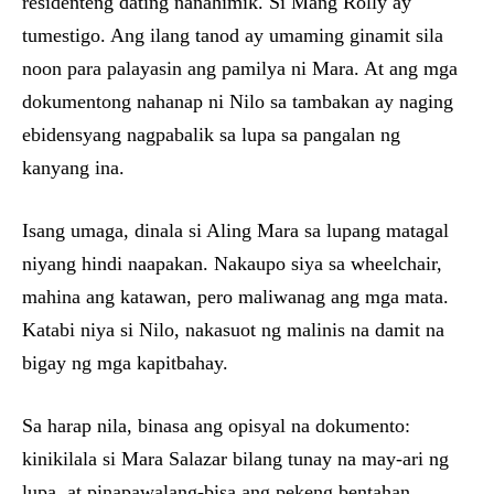
residenteng dating nanahimik. Si Mang Rolly ay
tumestigo. Ang ilang tanod ay umaming ginamit sila
noon para palayasin ang pamilya ni Mara. At ang mga
dokumentong nahanap ni Nilo sa tambakan ay naging
ebidensyang nagpabalik sa lupa sa pangalan ng
kanyang ina.
Isang umaga, dinala si Aling Mara sa lupang matagal
niyang hindi naapakan. Nakaupo siya sa wheelchair,
mahina ang katawan, pero maliwanag ang mga mata.
Katabi niya si Nilo, nakasuot ng malinis na damit na
bigay ng mga kapitbahay.
Sa harap nila, binasa ang opisyal na dokumento:
kinikilala si Mara Salazar bilang tunay na may-ari ng
lupa, at pinapawalang-bisa ang pekeng bentahan.