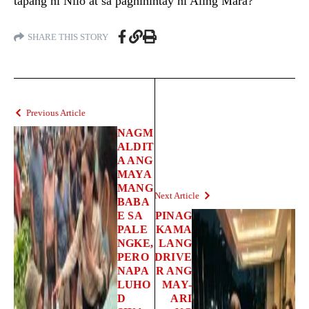
tapang ni Nilo at sa paghihintay ni Aling Mara?
SHARE THIS STORY
Previous Article
NAGM
ALDIT
A ANG
MAYA
MANG
Next Article
BABA
E SA
PINAG
PALE
KAMA
NGKE,
LANG
PERO
DRIVE
NAPA
R ANG
LUHO
MAY-
D
ARI