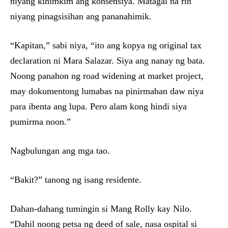
niyang kinimkim ang konsensiya. Matagal na rin
niyang pinagsisihan ang pananahimik.
“Kapitan,” sabi niya, “ito ang kopya ng original tax
declaration ni Mara Salazar. Siya ang nanay ng bata.
Noong panahon ng road widening at market project,
may dokumentong lumabas na pinirmahan daw niya
para ibenta ang lupa. Pero alam kong hindi siya
pumirma noon.”
Nagbulungan ang mga tao.
“Bakit?” tanong ng isang residente.
Dahan-dahang tumingin si Mang Rolly kay Nilo.
“Dahil noong petsa ng deed of sale, nasa ospital si