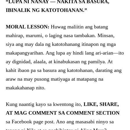
“LUPA NI NANAY — NAKITA SA BASURA,
IBINALIK NG KATOTOHANAN.”
MORAL LESSON:
Huwag maliitin ang batang
mahirap, marumi, o laging nasa tambakan. Minsan,
siya ang may dala ng katotohanang itinapon ng mga
makapangyarihan. Ang lupa ay hindi lang ari-arian—ito
ay dignidad, alaala, at kinabukasan ng pamilya. At
kahit ibaon pa sa basura ang katotohanan, darating ang
araw na may pusong matiyaga at matapang na
makakahanap nito.
Kung naantig kayo sa kwentong ito,
LIKE, SHARE,
AT MAG COMMENT SA COMMENT SECTION
sa Facebook page post. Ano ang masasabi ninyo sa