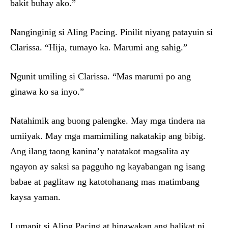
bakit buhay ako.”
Nanginginig si Aling Pacing. Pinilit niyang patayuin si
Clarissa. “Hija, tumayo ka. Marumi ang sahig.”
Ngunit umiling si Clarissa. “Mas marumi po ang
ginawa ko sa inyo.”
Natahimik ang buong palengke. May mga tindera na
umiiyak. May mga mamimiling nakatakip ang bibig.
Ang ilang taong kanina’y natatakot magsalita ay
ngayon ay saksi sa pagguho ng kayabangan ng isang
babae at paglitaw ng katotohanang mas matimbang
kaysa yaman.
Lumapit si Aling Pacing at hinawakan ang balikat ni