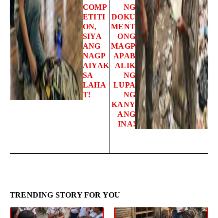
COMP
NG
ETITI
DOKU
ON,
MENT
SIYA
ONG
ANG
MAGP
NAGP
APAB
AIYAK
ALIK
SA
NG
LAHA
LUPA
T!
NG
KANY
ANG
INA!
TRENDING STORY FOR YOU