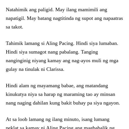
Natahimik ang paligid. May ilang mamimili ang
napatigil. May batang nagtitinda ng supot ang napaatras
sa takot.
Tahimik lamang si Aling Pacing. Hindi siya lumaban.
Hindi siya sumagot nang pabalang. Tanging
nanginginig niyang kamay ang nag-ayos muli ng mga
gulay na tinulak ni Clarissa.
Hindi alam ng mayamang babae, ang matandang
kinukutya niya sa harap ng maraming tao ay minsan
nang naging dahilan kung bakit buhay pa siya ngayon.
At sa loob lamang ng ilang minuto, isang lumang
peklat sa kamay ni Aling Pacing ang magbabalik ng