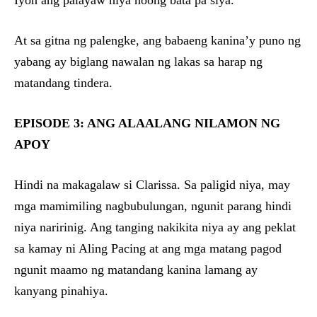
Iyon ang palayaw niya noong bata pa siya.
At sa gitna ng palengke, ang babaeng kanina’y puno ng
yabang ay biglang nawalan ng lakas sa harap ng
matandang tindera.
EPISODE 3: ANG ALAALANG NILAMON NG
APOY
Hindi na makagalaw si Clarissa. Sa paligid niya, may
mga mamimiling nagbubulungan, ngunit parang hindi
niya naririnig. Ang tanging nakikita niya ay ang peklat
sa kamay ni Aling Pacing at ang mga matang pagod
ngunit maamo ng matandang kanina lamang ay
kanyang pinahiya.