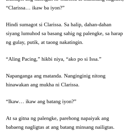
“Clarissa… ikaw ba iyon?”
Hindi sumagot si Clarissa. Sa halip, dahan-dahan
siyang lumuhod sa basang sahig ng palengke, sa harap
ng gulay, putik, at taong nakatingin.
“Aling Pacing,” hikbi niya, “ako po si Issa.”
Napanganga ang matanda. Nanginginig nitong
hinawakan ang mukha ni Clarissa.
“Ikaw… ikaw ang batang iyon?”
At sa gitna ng palengke, parehong napaiyak ang
babaeng nagligtas at ang batang minsang nailigtas.