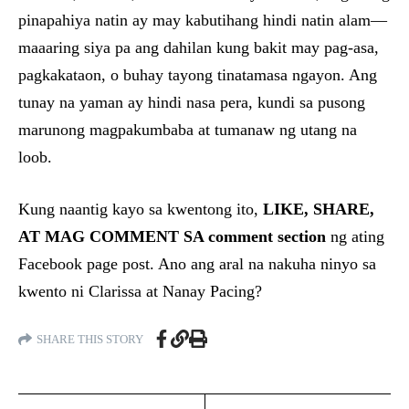
pinapahiya natin ay may kabutihang hindi natin alam—
maaaring siya pa ang dahilan kung bakit may pag-asa,
pagkakataon, o buhay tayong tinatamasa ngayon. Ang
tunay na yaman ay hindi nasa pera, kundi sa pusong
marunong magpakumbaba at tumanaw ng utang na
loob.
Kung naantig kayo sa kwentong ito,
LIKE, SHARE,
AT MAG COMMENT SA comment section
ng ating
Facebook page post. Ano ang aral na nakuha ninyo sa
kwento ni Clarissa at Nanay Pacing?
SHARE THIS STORY