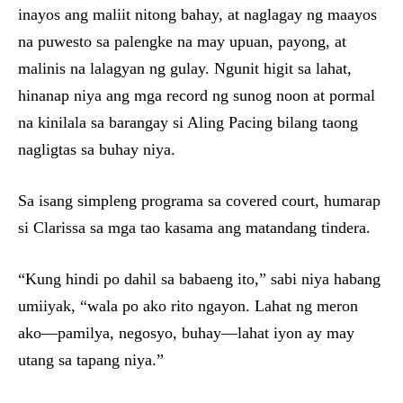
inayos ang maliit nitong bahay, at naglagay ng maayos
na puwesto sa palengke na may upuan, payong, at
malinis na lalagyan ng gulay. Ngunit higit sa lahat,
hinanap niya ang mga record ng sunog noon at pormal
na kinilala sa barangay si Aling Pacing bilang taong
nagligtas sa buhay niya.
Sa isang simpleng programa sa covered court, humarap
si Clarissa sa mga tao kasama ang matandang tindera.
“Kung hindi po dahil sa babaeng ito,” sabi niya habang
umiiyak, “wala po ako rito ngayon. Lahat ng meron
ako—pamilya, negosyo, buhay—lahat iyon ay may
utang sa tapang niya.”