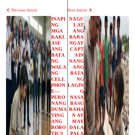
Previous Article
Next Article
INAPI
NAGU
NG
LAT
MGA
ANG
KAKL
BARA
ASE
NGAY
ANG
CAPT
BATA
AIN
NG
NANG
WALA
ANG
NG
BATA
CELL
NG
PHON
LAGIN
E—
G
PERO
NASA
NANG
BASU
DUMA
RAHA
TING
N AY
ANG
MAY
ROBO
DALA
TICS
PALA