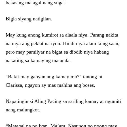
bakas ng matagal nang sugat.
Bigla siyang natigilan.
May kung anong kumirot sa alaala niya. Parang nakita
na niya ang peklat na iyon. Hindi niya alam kung saan,
pero may pamilyar na bigat sa dibdib niya habang
nakatitig sa kamay ng matanda.
“Bakit may ganyan ang kamay mo?” tanong ni
Clarissa, ngayon ay mas mahina ang boses.
Napatingin si Aling Pacing sa sariling kamay at ngumiti
nang malungkot.
“Matagal na po iyan, Ma’am. Nasunog po noong may