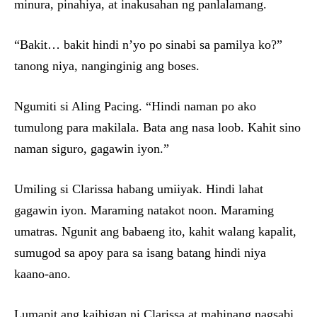
minura, pinahiya, at inakusahan ng panlalamang.
“Bakit… bakit hindi n’yo po sinabi sa pamilya ko?”
tanong niya, nanginginig ang boses.
Ngumiti si Aling Pacing. “Hindi naman po ako
tumulong para makilala. Bata ang nasa loob. Kahit sino
naman siguro, gagawin iyon.”
Umiling si Clarissa habang umiiyak. Hindi lahat
gagawin iyon. Maraming natakot noon. Maraming
umatras. Ngunit ang babaeng ito, kahit walang kapalit,
sumugod sa apoy para sa isang batang hindi niya
kaano-ano.
Lumapit ang kaibigan ni Clarissa at mahinang nagsabi,