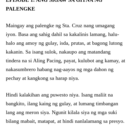
EPISODE 1: ANG SIGAW SA GITNA NG
PALENGKE
Maingay ang palengke ng Sta. Cruz nang umagang
iyon. Basa ang sahig dahil sa kakalinis lamang, halu-
halo ang amoy ng gulay, isda, prutas, at bagong lutong
kakanin. Sa isang sulok, nakaupo ang matandang
tindera na si Aling Pacing, payat, kulubot ang kamay, at
nakasumbrero habang nag-aayos ng mga dahon ng
pechay at kangkong sa harap niya.
Hindi kalakihan ang puwesto niya. Isang maliit na
bangkito, ilang kaing ng gulay, at lumang timbangan
lang ang meron siya. Ngunit kilala siya ng mga suki
bilang mabait, matapat, at hindi nanlalamang sa presyo.