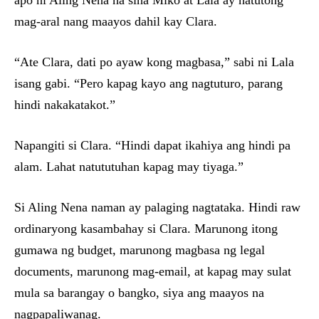
apo ni Aling Nena na sina Miko at Lala ay natutong
mag-aral nang maayos dahil kay Clara.
“Ate Clara, dati po ayaw kong magbasa,” sabi ni Lala
isang gabi. “Pero kapag kayo ang nagtuturo, parang
hindi nakakatakot.”
Napangiti si Clara. “Hindi dapat ikahiya ang hindi pa
alam. Lahat natututuhan kapag may tiyaga.”
Si Aling Nena naman ay palaging nagtataka. Hindi raw
ordinaryong kasambahay si Clara. Marunong itong
gumawa ng budget, marunong magbasa ng legal
documents, marunong mag-email, at kapag may sulat
mula sa barangay o bangko, siya ang maayos na
nagpapaliwanag.