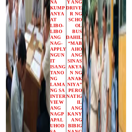
NA
Y ANG
KUMP
DRIVE
ANYA
R NG
AT
SCHO
LIBO-
OL
LIBO
BUS
ANG
DAHIL
NAG-
“MAB
APPLY
AHO
NGUN
ANG
IT
SINAS
ISANG
AKYA
TANO
N NG
NG
ANAK
LAMA
NIYA”
NG SA
PERO
INTER
NATIG
VIEW
IL
ANG
ANG
NAGP
KANY
APAL
ANG
UHOD
BIBIG
SA
NANG