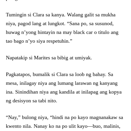
Tumingin si Clara sa kanya. Walang galit sa mukha
niya, pagod lang at lungkot. “Sana po, sa susunod,
huwag n’yong hintayin na may black car o titulo ang
tao bago n’yo siya respetuhin.”
Napatakip si Marites sa bibig at umiyak.
Pagkatapos, bumalik si Clara sa loob ng bahay. Sa
mesa, inilagay niya ang lumang larawan ng kanyang
ina. Sinindihan niya ang kandila at inilapag ang kopya
ng desisyon sa tabi nito.
“Nay,” bulong niya, “hindi na po kayo magnanakaw sa
kwento nila. Nanay ko na po ulit kayo—buo, malinis,