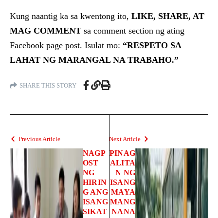
Kung naantig ka sa kwentong ito,
LIKE, SHARE, AT
MAG COMMENT
sa comment section ng ating
Facebook page post. Isulat mo:
“RESPETO SA
LAHAT NG MARANGAL NA TRABAHO.”
SHARE THIS STORY
Previous Article
Next Article
NAGP
PINAG
OST
ALITA
NG
N NG
HIRIN
ISANG
G ANG
MAYA
ISANG
MANG
SIKAT
NANA