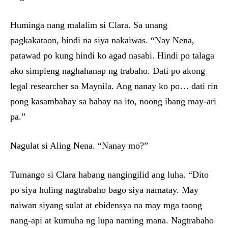
Huminga nang malalim si Clara. Sa unang
pagkakataon, hindi na siya nakaiwas. “Nay Nena,
patawad po kung hindi ko agad nasabi. Hindi po talaga
ako simpleng naghahanap ng trabaho. Dati po akong
legal researcher sa Maynila. Ang nanay ko po… dati rin
pong kasambahay sa bahay na ito, noong ibang may-ari
pa.”
Nagulat si Aling Nena. “Nanay mo?”
Tumango si Clara habang nangingilid ang luha. “Dito
po siya huling nagtrabaho bago siya namatay. May
naiwan siyang sulat at ebidensya na may mga taong
nang-api at kumuha ng lupa naming mana. Nagtrabaho