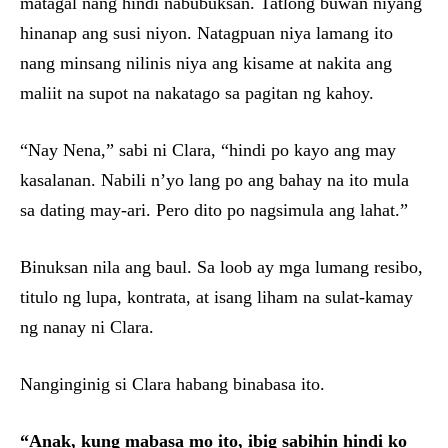
matagal nang hindi nabubuksan. Tatlong buwan niyang
hinanap ang susi niyon. Natagpuan niya lamang ito
nang minsang nilinis niya ang kisame at nakita ang
maliit na supot na nakatago sa pagitan ng kahoy.
“Nay Nena,” sabi ni Clara, “hindi po kayo ang may
kasalanan. Nabili n’yo lang po ang bahay na ito mula
sa dating may-ari. Pero dito po nagsimula ang lahat.”
Binuksan nila ang baul. Sa loob ay mga lumang resibo,
titulo ng lupa, kontrata, at isang liham na sulat-kamay
ng nanay ni Clara.
Nanginginig si Clara habang binabasa ito.
“Anak, kung mabasa mo ito, ibig sabihin hindi ko