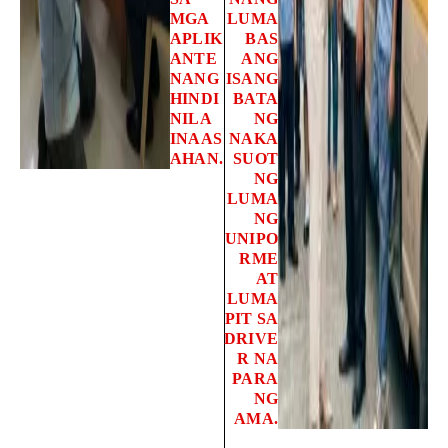
MGA
LUMA
APLIK
BAS
ANTE
ANG
NANG
ISANG
HINDI
BATA
NILA
NG
INAAS
NAKA
AHAN.
SUOT
NG
LUMA
NG
UNIPO
RME
AT
LUMA
PIT SA
DRIVE
R NA
PARA
NG
AMA.