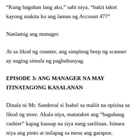
“Kung baguhan lang ako,” sabi niya, “bakit takot
kayong makita ko ang laman ng Account 47?”
Nanlamig ang manager.
At sa likod ng counter, ang simpleng beep ng scanner
ay naging simula ng pagbubunyag.
EPISODE 3: ANG MANAGER NA MAY
ITINATAGONG KASALANAN
Dinala ni Mr. Sandoval si Isabel sa maliit na opisina sa
likod ng store. Akala niya, matatakot ang “baguhang
cashier” kapag kausap na siya nang sarilinan. Isinara
niya ang pinto at inilapag sa mesa ang garapon.