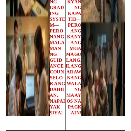
NG
KYAN
GRAD
NG
ING
KAPA
SYSTE
TID—
M—
PERO
PERO
ANG
NANG
KANY
MALA
ANG
MAN
MGA
NG
MAGU
GUID
LANG,
ANCE
ILANG
COUN
ARAW
SELO
NANG
R ANG
WALA
DAHIL
NG
AN,
MAAY
NAPAI
OS NA
YAK
PAGK
SIYA!
AIN!