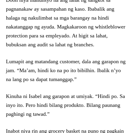
Doon niya inanunsyo na ang lahat ng sangkot sa
pagnanakaw ay sasampahan ng kaso. Ibabalik ang
halaga ng nakulimbat sa mga barangay na hindi
nakatanggap ng ayuda. Magkakaroon ng whistleblower
protection para sa empleyado. At higit sa lahat,
bubuksan ang audit sa lahat ng branches.
Lumapit ang matandang customer, dala ang garapon ng
jam. “Ma’am, hindi ko na po ito bibilhin. Ibalik n’yo
na lang po sa dapat tumanggap.”
Kinuha ni Isabel ang garapon at umiyak. “Hindi po. Sa
inyo ito. Pero hindi bilang produkto. Bilang paunang
paghingi ng tawad.”
Inabot niya rin ang grocery basket na puno ng pagkain