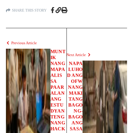
SHARE THIS STORY
Previous Article
MUNT
Next Article
IK
NANG
NAPA
MAPA
LUHO
ALIS
D ANG
SA
OFW
PAAR
NANG
ALAN
MAKI
ANG
TANG
ESTU
BAGO
DYAN
NG-
TENG
BAGO
NANG
ANG
HACK
SASA