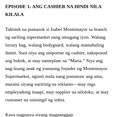
EPISODE 1: ANG CASHIER NA HINDI NILA
KILALA
Tahimik na pumasok si Isabel Montemayor sa branch
ng sariling supermarket nang umagang iyon. Walang
luxury bag, walang bodyguard, walang mamahaling
damit. Suot niya ang uniporme ng cashier, nakapusod
ang buhok, at may nameplate na “Maria.” Siya ang
nag-iisang anak ng yumaong founder ng Montemayor
Supermarket, ngunit mula nang pumanaw ang ama,
marami siyang naririnig na reklamo—may mga
empleyadong inaapi, may supplier na niloloko, at may
customer na sinisingil ng sobra.
Kaya nagpasya siyang magpanggap.