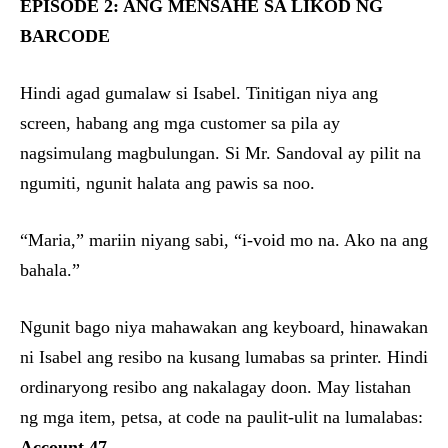
EPISODE 2: ANG MENSAHE SA LIKOD NG
BARCODE
Hindi agad gumalaw si Isabel. Tinitigan niya ang
screen, habang ang mga customer sa pila ay
nagsimulang magbulungan. Si Mr. Sandoval ay pilit na
ngumiti, ngunit halata ang pawis sa noo.
“Maria,” mariin niyang sabi, “i-void mo na. Ako na ang
bahala.”
Ngunit bago niya mahawakan ang keyboard, hinawakan
ni Isabel ang resibo na kusang lumabas sa printer. Hindi
ordinaryong resibo ang nakalagay doon. May listahan
ng mga item, petsa, at code na paulit-ulit na lumalabas:
Account 47.