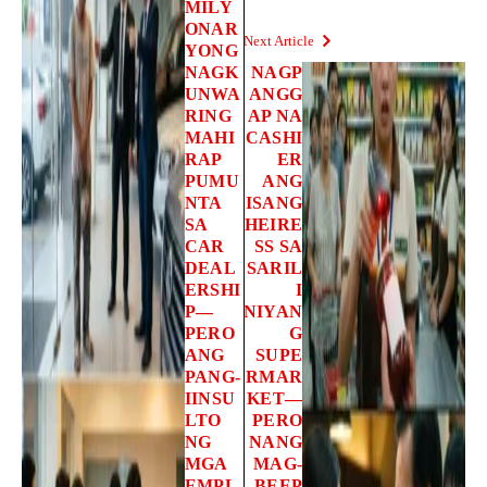
MILY
ONAR
Next Article
YONG
NAGK
NAGP
UNWA
ANGG
RING
AP NA
MAHI
CASHI
RAP
ER
PUMU
ANG
NTA
ISANG
SA
HEIRE
CAR
SS SA
DEAL
SARIL
ERSHI
I
P—
NIYAN
PERO
G
ANG
SUPE
PANG-
RMAR
IINSU
KET—
LTO
PERO
NG
NANG
MGA
MAG-
EMPL
BEEP