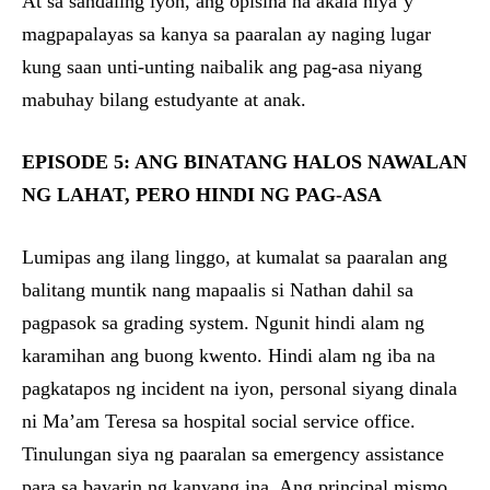
At sa sandaling iyon, ang opisina na akala niya’y
magpapalayas sa kanya sa paaralan ay naging lugar
kung saan unti-unting naibalik ang pag-asa niyang
mabuhay bilang estudyante at anak.
EPISODE 5: ANG BINATANG HALOS NAWALAN
NG LAHAT, PERO HINDI NG PAG-ASA
Lumipas ang ilang linggo, at kumalat sa paaralan ang
balitang muntik nang mapaalis si Nathan dahil sa
pagpasok sa grading system. Ngunit hindi alam ng
karamihan ang buong kwento. Hindi alam ng iba na
pagkatapos ng incident na iyon, personal siyang dinala
ni Ma’am Teresa sa hospital social service office.
Tinulungan siya ng paaralan sa emergency assistance
para sa bayarin ng kanyang ina. Ang principal mismo