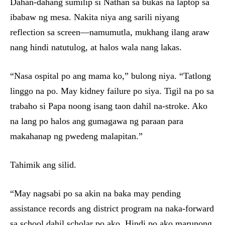
Dahan-dahang sumilip si Nathan sa bukas na laptop sa
ibabaw ng mesa. Nakita niya ang sarili niyang
reflection sa screen—namumutla, mukhang ilang araw
nang hindi natutulog, at halos wala nang lakas.
“Nasa ospital po ang mama ko,” bulong niya. “Tatlong
linggo na po. May kidney failure po siya. Tigil na po sa
trabaho si Papa noong isang taon dahil na-stroke. Ako
na lang po halos ang gumagawa ng paraan para
makahanap ng pwedeng malapitan.”
Tahimik ang silid.
“May nagsabi po sa akin na baka may pending
assistance records ang district program na naka-forward
sa school dahil scholar po ako. Hindi po ako marunong