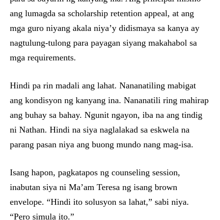
ang lumagda sa scholarship retention appeal, at ang
mga guro niyang akala niya’y didismaya sa kanya ay
nagtulung-tulong para payagan siyang makahabol sa
mga requirements.
Hindi pa rin madali ang lahat. Nananatiling mabigat
ang kondisyon ng kanyang ina. Nananatili ring mahirap
ang buhay sa bahay. Ngunit ngayon, iba na ang tindig
ni Nathan. Hindi na siya naglalakad sa eskwela na
parang pasan niya ang buong mundo nang mag-isa.
Isang hapon, pagkatapos ng counseling session,
inabutan siya ni Ma’am Teresa ng isang brown
envelope. “Hindi ito solusyon sa lahat,” sabi niya.
“Pero simula ito.”