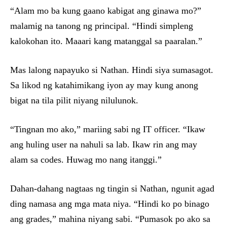
“Alam mo ba kung gaano kabigat ang ginawa mo?”
malamig na tanong ng principal. “Hindi simpleng
kalokohan ito. Maaari kang matanggal sa paaralan.”
Mas lalong napayuko si Nathan. Hindi siya sumasagot.
Sa likod ng katahimikang iyon ay may kung anong
bigat na tila pilit niyang nilulunok.
“Tingnan mo ako,” mariing sabi ng IT officer. “Ikaw
ang huling user na nahuli sa lab. Ikaw rin ang may
alam sa codes. Huwag mo nang itanggi.”
Dahan-dahang nagtaas ng tingin si Nathan, ngunit agad
ding namasa ang mga mata niya. “Hindi ko po binago
ang grades,” mahina niyang sabi. “Pumasok po ako sa