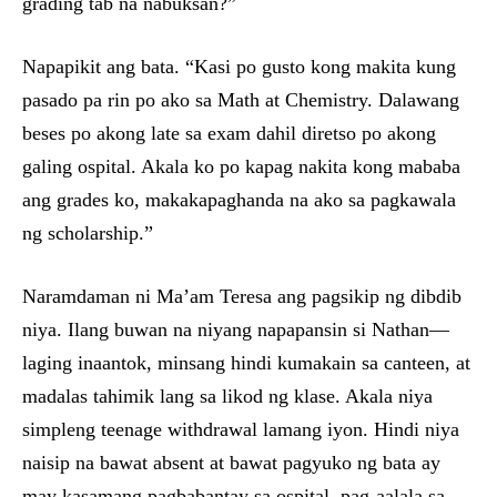
grading tab na nabuksan?”
Napapikit ang bata. “Kasi po gusto kong makita kung
pasado pa rin po ako sa Math at Chemistry. Dalawang
beses po akong late sa exam dahil diretso po akong
galing ospital. Akala ko po kapag nakita kong mababa
ang grades ko, makakapaghanda na ako sa pagkawala
ng scholarship.”
Naramdaman ni Ma’am Teresa ang pagsikip ng dibdib
niya. Ilang buwan na niyang napapansin si Nathan—
laging inaantok, minsang hindi kumakain sa canteen, at
madalas tahimik lang sa likod ng klase. Akala niya
simpleng teenage withdrawal lamang iyon. Hindi niya
naisip na bawat absent at bawat pagyuko ng bata ay
may kasamang pagbabantay sa ospital, pag-aalala sa