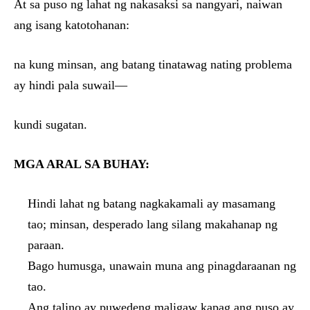
At sa puso ng lahat ng nakasaksi sa nangyari, naiwan
ang isang katotohanan:
na kung minsan, ang batang tinatawag nating problema
ay hindi pala suwail—
kundi sugatan.
MGA ARAL SA BUHAY:
Hindi lahat ng batang nagkakamali ay masamang
tao; minsan, desperado lang silang makahanap ng
paraan.
Bago humusga, unawain muna ang pinagdaraanan ng
tao.
Ang talino ay puwedeng maligaw kapag ang puso ay