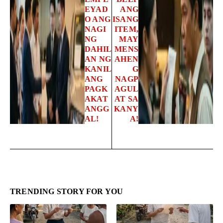
EYAD
ANG
O ANG
ISANG
NAGI
ITEM,
NG
MAY
DAHIL
MENS
AN NG
AHEN
KANIL
G
ANG
NAGP
PAGK
AGUL
AKAT
AT SA
ANGG
KANY
AL!
A!
TRENDING STORY FOR YOU