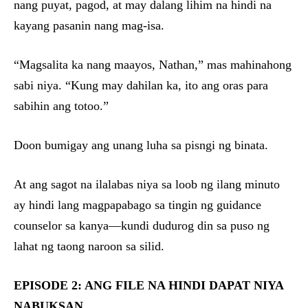
nang puyat, pagod, at may dalang lihim na hindi na
kayang pasanin nang mag-isa.
“Magsalita ka nang maayos, Nathan,” mas mahinahong
sabi niya. “Kung may dahilan ka, ito ang oras para
sabihin ang totoo.”
Doon bumigay ang unang luha sa pisngi ng binata.
At ang sagot na ilalabas niya sa loob ng ilang minuto
ay hindi lang magpapabago sa tingin ng guidance
counselor sa kanya—kundi dudurog din sa puso ng
lahat ng taong naroon sa silid.
EPISODE 2: ANG FILE NA HINDI DAPAT NIYA
NABUKSAN