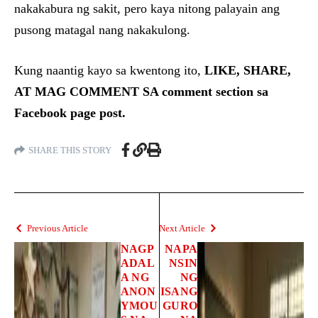
nakakabura ng sakit, pero kaya nitong palayain ang
pusong matagal nang nakakulong.
Kung naantig kayo sa kwentong ito,
LIKE, SHARE,
AT MAG COMMENT SA comment section sa
Facebook page post.
SHARE THIS STORY
Previous Article
Next Article
NAGP
NAPA
ADAL
NSIN
A NG
NG
ANON
ISANG
YMOU
GURO