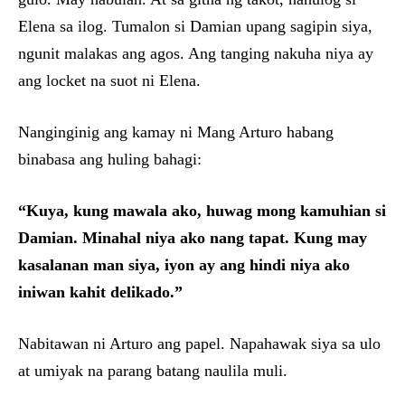
Elena sa ilog. Tumalon si Damian upang sagipin siya,
ngunit malakas ang agos. Ang tanging nakuha niya ay
ang locket na suot ni Elena.
Nanginginig ang kamay ni Mang Arturo habang
binabasa ang huling bahagi:
“Kuya, kung mawala ako, huwag mong kamuhian si
Damian. Minahal niya ako nang tapat. Kung may
kasalanan man siya, iyon ay ang hindi niya ako
iniwan kahit delikado.”
Nabitawan ni Arturo ang papel. Napahawak siya sa ulo
at umiyak na parang batang naulila muli.