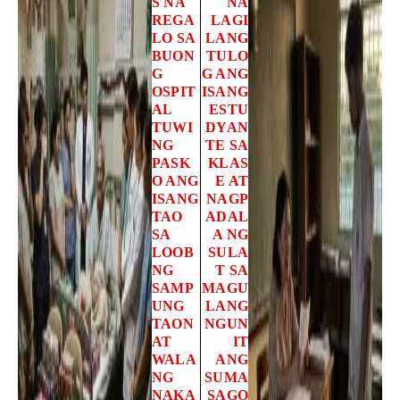
S NA
NA
REGA
LAGI
LO SA
LANG
BUON
TULO
G
G ANG
OSPIT
ISANG
AL
ESTU
TUWI
DYAN
NG
TE SA
PASK
KLAS
O ANG
E AT
ISANG
NAGP
TAO
ADAL
SA
A NG
LOOB
SULA
NG
T SA
SAMP
MAGU
UNG
LANG
TAON
NGUN
AT
IT
WALA
ANG
NG
SUMA
NAKA
SAGO