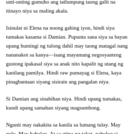
unti-unting gumuho ang tatlumpung taong galit na
itinayo niya sa maling akala.
Isinulat ni Elena na noong gabing iyon, hindi siya
tumakas kasama si Damian. Pupunta sana siya sa bayan
upang humingi ng tulong dahil may taong matagal nang
nananakot sa kanya—isang mayamang negosyanteng
gustong ipakasal siya sa anak nito kapalit ng utang ng
kanilang pamilya. Hindi raw pumayag si Elena, kaya
pinagbantaan siyang sisirain ang pangalan niya.
Si Damian ang sinabihan niya. Hindi upang tumakas,
kundi upang samahan siyang magsumbong.
Ngunit may nakakita sa kanila sa lumang tulay. May
gulo. May habulan. At sa gitna ng takot, nahulog si