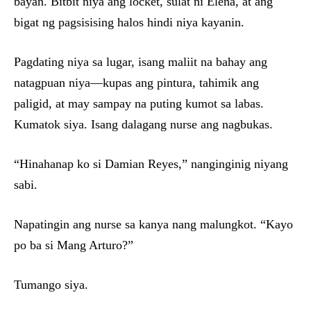
bayan. Bitbit niya ang locket, sulat ni Elena, at ang
bigat ng pagsisising halos hindi niya kayanin.
Pagdating niya sa lugar, isang maliit na bahay ang
natagpuan niya—kupas ang pintura, tahimik ang
paligid, at may sampay na puting kumot sa labas.
Kumatok siya. Isang dalagang nurse ang nagbukas.
“Hinahanap ko si Damian Reyes,” nanginginig niyang
sabi.
Napatingin ang nurse sa kanya nang malungkot. “Kayo
po ba si Mang Arturo?”
Tumango siya.