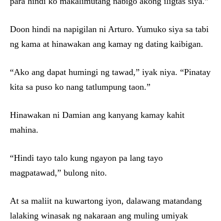
para hindi ko makalimutang nabigo akong iligtas siya.”
Doon hindi na napigilan ni Arturo. Yumuko siya sa tabi
ng kama at hinawakan ang kamay ng dating kaibigan.
“Ako ang dapat humingi ng tawad,” iyak niya. “Pinatay
kita sa puso ko nang tatlumpung taon.”
Hinawakan ni Damian ang kanyang kamay kahit
mahina.
“Hindi tayo talo kung ngayon pa lang tayo
magpatawad,” bulong nito.
At sa maliit na kuwartong iyon, dalawang matandang
lalaking winasak ng nakaraan ang muling umiyak