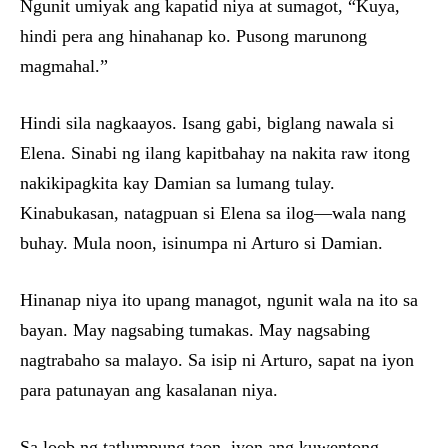
Ngunit umiyak ang kapatid niya at sumagot, “Kuya,
hindi pera ang hinahanap ko. Pusong marunong
magmahal.”
Hindi sila nagkaayos. Isang gabi, biglang nawala si
Elena. Sinabi ng ilang kapitbahay na nakita raw itong
nakikipagkita kay Damian sa lumang tulay.
Kinabukasan, natagpuan si Elena sa ilog—wala nang
buhay. Mula noon, isinumpa ni Arturo si Damian.
Hinanap niya ito upang managot, ngunit wala na ito sa
bayan. May nagsabing tumakas. May nagsabing
nagtrabaho sa malayo. Sa isip ni Arturo, sapat na iyon
para patunayan ang kasalanan niya.
Sa loob ng tatlumpung taon, iyon ang kuwentong