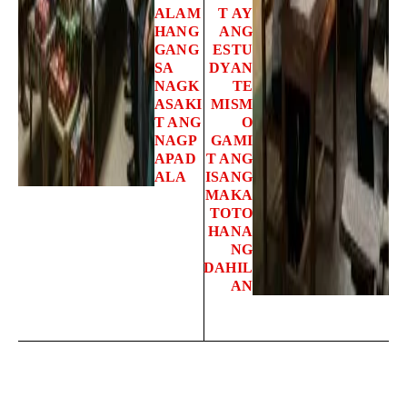
ALAM
T AY
HANG
ANG
GANG
ESTU
SA
DYAN
NAGK
TE
ASAKI
MISM
T ANG
O
NAGP
GAMI
APAD
T ANG
ALA
ISANG
MAKA
TOTO
HANA
NG
DAHIL
AN