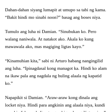
Dahan-dahan siyang lumapit at umupo sa tabi ng kama.
“Bakit hindi mo sinabi noon?” basag ang boses niya.
Tumulo ang luha ni Damian. “Sinubukan ko. Pero
walang naniwala. At natakot ako. Akala ko kung
mawawala ako, mas magiging ligtas kayo.”
“Kinamuhian kita,” sabi ni Arturo habang nangingilid
ang luha. “Ipinagdasal kong managot ka. Hindi ko alam
na ikaw pala ang nagdala ng huling alaala ng kapatid
ko.”
Napapikit si Damian. “Araw-araw kong dinala ang
locket niya. Hindi para angkinin ang alaala niya, kundi