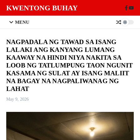
Skip to content
KWENTONG BUHAY
MENU
NAGPADALA NG TAWAD SA ISANG
LALAKI ANG KANYANG LUMANG
KAAWAY NA HINDI NIYA NAKITA SA
LOOB NG TATLUMPUNG TAON NGUNIT
KASAMA NG SULAT AY ISANG MALIIT
NA BAGAY NA NAGPALIWANAG NG
LAHAT
May 9, 2026