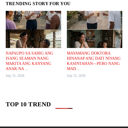
TRENDING STORY FOR YOU
NAPAUPO SA SAHIG ANG
MAYAMANG DOKTORA
ISANG SEAMAN NANG
HINANAP ANG DATI NIYANG
MAKITA ANG KANYANG
KASINTAHAN—PERO NANG
ANAK NA ...
MAD ...
July 31, 2026
July 31, 2026
TOP 10 TREND