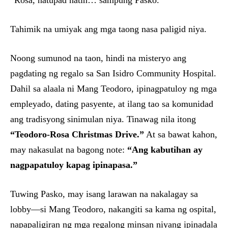
“Rosa, natupad natin… sampung Pasko.”
Tahimik na umiyak ang mga taong nasa paligid niya.
Noong sumunod na taon, hindi na misteryo ang
pagdating ng regalo sa San Isidro Community Hospital.
Dahil sa alaala ni Mang Teodoro, ipinagpatuloy ng mga
empleyado, dating pasyente, at ilang tao sa komunidad
ang tradisyong sinimulan niya. Tinawag nila itong
“Teodoro-Rosa Christmas Drive.”
At sa bawat kahon,
may nakasulat na bagong note:
“Ang kabutihan ay
nagpapatuloy kapag ipinapasa.”
Tuwing Pasko, may isang larawan na nakalagay sa
lobby—si Mang Teodoro, nakangiti sa kama ng ospital,
napapaligiran ng mga regalong minsan niyang ipinadala