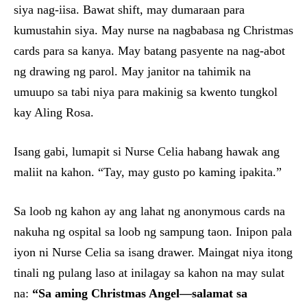
siya nag-iisa. Bawat shift, may dumaraan para
kumustahin siya. May nurse na nagbabasa ng Christmas
cards para sa kanya. May batang pasyente na nag-abot
ng drawing ng parol. May janitor na tahimik na
umuupo sa tabi niya para makinig sa kwento tungkol
kay Aling Rosa.
Isang gabi, lumapit si Nurse Celia habang hawak ang
maliit na kahon. “Tay, may gusto po kaming ipakita.”
Sa loob ng kahon ay ang lahat ng anonymous cards na
nakuha ng ospital sa loob ng sampung taon. Inipon pala
iyon ni Nurse Celia sa isang drawer. Maingat niya itong
tinali ng pulang laso at inilagay sa kahon na may sulat
na:
“Sa aming Christmas Angel—salamat sa