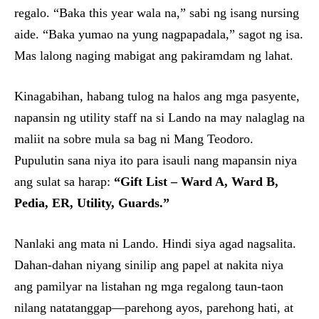
regalo. “Baka this year wala na,” sabi ng isang nursing
aide. “Baka yumao na yung nagpapadala,” sagot ng isa.
Mas lalong naging mabigat ang pakiramdam ng lahat.
Kinagabihan, habang tulog na halos ang mga pasyente,
napansin ng utility staff na si Lando na may nalaglag na
maliit na sobre mula sa bag ni Mang Teodoro.
Pupulutin sana niya ito para isauli nang mapansin niya
ang sulat sa harap:
“Gift List – Ward A, Ward B,
Pedia, ER, Utility, Guards.”
Nanlaki ang mata ni Lando. Hindi siya agad nagsalita.
Dahan-dahan niyang sinilip ang papel at nakita niya
ang pamilyar na listahan ng mga regalong taun-taon
nilang natatanggap—parehong ayos, parehong hati, at