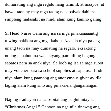
dumarating ang mga regalo nang tahimik at maayos, at
bawat taon ay may mga taong napapaiyak dahil sa
simpleng malasakit na hindi alam kung kanino galing.
Si Head Nurse Celia ang isa sa mga pinakanaaantig
tuwing nakikita ang mga kahon. Naalala niya pa ang
unang taon na may dumating na regalo, eksaktong
noong panahon na wala siyang pambili ng bagong
sapatos para sa anak niya. Sa loob ng isa sa mga supot,
may voucher para sa school supplies at sapatos. Hindi
niya alam kung paanong ang anonymous giver ay tila
laging alam kung sino ang pinaka-nangangailangan.
Naging tradisyon na sa ospital ang paghihintay sa
“Christmas Angel.” Ganoon na nga nila tinawag ang