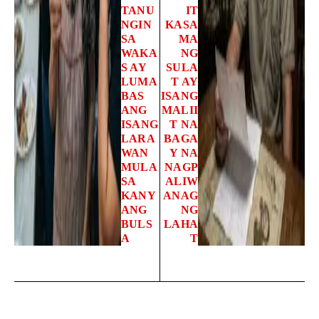
TANU
IT
NGIN
KASA
SA
MA
WAKA
NG
S AY
SULA
LUMA
T AY
BAS
ISANG
ANG
MALII
ISANG
T NA
LARA
BAGA
WAN
Y NA
MULA
NAGP
SA
ALIW
KANY
ANAG
ANG
NG
BULS
LAHA
A
T