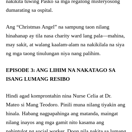
nakikita tuwing Pasko sa mga regalong misteryosong
dumarating sa ospital.
Ang “Christmas Angel” na sampung taon nilang
hinahanap ay tila nasa charity ward lang pala—mahina,
may sakit, at walang kaalam-alam na nakikilala na siya
ng mga taong tinulungan niya nang palihim.
EPISODE 3: ANG LIHIM NA NAKATAGO SA
ISANG LUMANG RESIBO
Hindi agad komprontahin nina Nurse Celia at Dr.
Mateo si Mang Teodoro. Pinili muna nilang tiyakin ang
hinala. Habang nagpapahinga ang matanda, maingat
nilang inayos ang mga gamit nito kasama ang
pahintulot ng social worker. Doon nila nakita sa lumang