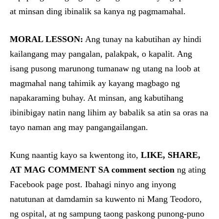
at minsan ding ibinalik sa kanya ng pagmamahal.
MORAL LESSON:
Ang tunay na kabutihan ay hindi
kailangang may pangalan, palakpak, o kapalit. Ang
isang pusong marunong tumanaw ng utang na loob at
magmahal nang tahimik ay kayang magbago ng
napakaraming buhay. At minsan, ang kabutihang
ibinibigay natin nang lihim ay babalik sa atin sa oras na
tayo naman ang may pangangailangan.
Kung naantig kayo sa kwentong ito,
LIKE, SHARE,
AT MAG COMMENT SA comment section
ng ating
Facebook page post. Ibahagi ninyo ang inyong
natutunan at damdamin sa kuwento ni Mang Teodoro,
ng ospital, at ng sampung taong paskong punong-puno