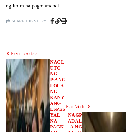
ng lihim na pagmamahal.
SHARE THIS STORY
Previous Article
NAGL
UTO
NG
ISANG
LOLA
NG
KANY
ANG
Next Article
ESPES
YAL
NAGP
NA
ADAL
PAGK
A NG