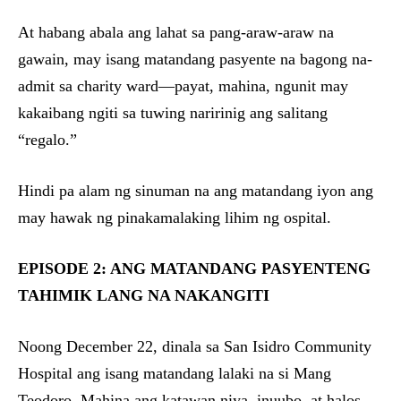
At habang abala ang lahat sa pang-araw-araw na
gawain, may isang matandang pasyente na bagong na-
admit sa charity ward—payat, mahina, ngunit may
kakaibang ngiti sa tuwing naririnig ang salitang
“regalo.”
Hindi pa alam ng sinuman na ang matandang iyon ang
may hawak ng pinakamalaking lihim ng ospital.
EPISODE 2: ANG MATANDANG PASYENTENG
TAHIMIK LANG NA NAKANGITI
Noong December 22, dinala sa San Isidro Community
Hospital ang isang matandang lalaki na si Mang
Teodoro. Mahina ang katawan niya, inuubo, at halos