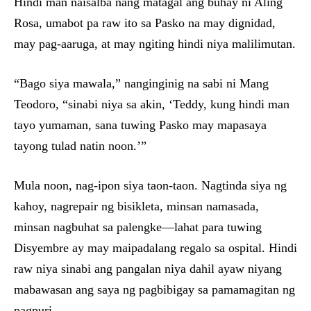
Hindi man naisalba nang matagal ang buhay ni Aling
Rosa, umabot pa raw ito sa Pasko na may dignidad,
may pag-aaruga, at may ngiting hindi niya malilimutan.
“Bago siya mawala,” nanginginig na sabi ni Mang
Teodoro, “sinabi niya sa akin, ‘Teddy, kung hindi man
tayo yumaman, sana tuwing Pasko may mapasaya
tayong tulad natin noon.’”
Mula noon, nag-ipon siya taon-taon. Nagtinda siya ng
kahoy, nagrepair ng bisikleta, minsan namasada,
minsan nagbuhat sa palengke—lahat para tuwing
Disyembre ay may maipadalang regalo sa ospital. Hindi
raw niya sinabi ang pangalan niya dahil ayaw niyang
mabawasan ang saya ng pagbibigay sa pamamagitan ng
pagpuri.