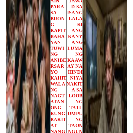
AIN
TAWA
PARA
D SA
SA
ISANG
BUON
LALA
G
KI
KAPIT
ANG
BAHA
KANY
YAN
ANG
TUWI
LUMA
NG
NG
ANIBE
KAAW
RSAR
AY NA
YO
HINDI
KAHIT
NIYA
WALA
NAKIT
NG
A SA
NAGT
LOOB
ATAN
NG
ONG
TATL
KUNG
UMPU
BAKIT
NG
AT
TAON
NANG
NGUN