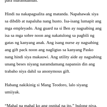
para maramdaman.”
Hindi na nakapagsalita ang matanda. Napahawak siya
sa dibdib at napaluha nang husto. Isa-isang lumapit ang
mga empleyado. Ang guard na si Ben ay nagsabing ang
isa sa mga sobre noon ang nakatulong sa pagbili ng
gatas ng kanyang anak. Ang isang nurse ay nagsabing
ang gift pack noon ang nagligtas sa kanyang Pasko
nang hindi siya makauwi. Ang utility aide ay nagsabing
unang beses niyang naramdamang napansin din ang
trabaho niya dahil sa anonymous gift.
Habang nakikinig si Mang Teodoro, lalo siyang
umiiyak.
“Mahal na mahal ko ang ospital na ito,” bulong niya.