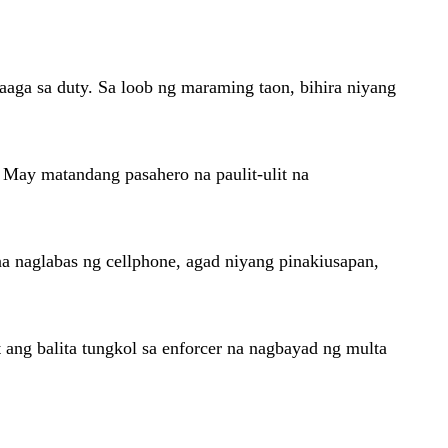
maaga sa duty. Sa loob ng maraming taon, bihira niyang
 May matandang pasahero na paulit-ulit na
na naglabas ng cellphone, agad niyang pinakiusapan,
 ang balita tungkol sa enforcer na nagbayad ng multa