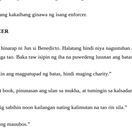
ang kakaibang ginawa ng isang enforcer.
CER
hinarap ni Jun si Benedicto. Halatang hindi niya nagustuhan 
a tao. Baka raw isipin ng iba na puwedeng lusutan ang bata
tin ang magpatupad ng batas, hindi maging charity.”
et book, pinunasan ang ulan sa mukha, at tumingin sa kalsada
ig sabihin noon kailangan nating kalimutan na tao rin sila.”
 ang mauubos.”