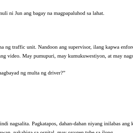
muli ni Jun ang bagay na magpapaluhod sa lahat.
a ng traffic unit. Nandoon ang supervisor, ilang kapwa enforce
a ang video. May pumupuri, may kumukuwestiyon, at may nags
 nagbayad ng multa ng driver?”
indi nagsalita. Pagkatapos, dahan-dahan niyang inilabas ang 
rawan, nakahiga sa ospital, may oxygen tube sa ilong.