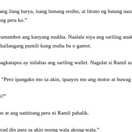
ang ilang barya, isang lumang resibo, at litrato ng batang nas
ang pera ko.”
g lumambot ang kanyang mukha. Naalala niya ang sariling anak
 kailangang pumili kung multa ba o gamot.
 pagkatapos ay inilabas ang sariling wallet. Nagulat si Ramil 
 “Pero ipangako mo sa akin, ipaayos mo ang motor at huwag
n?”
o at ang natitirang pera ni Ramil pabalik.
yad din para sa akin noong wala akong-wala.”