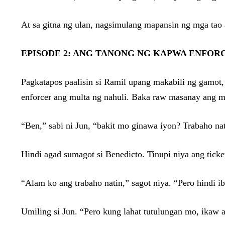
At sa gitna ng ulan, nagsimulang mapansin ng mga tao 
EPISODE 2: ANG TANONG NG KAPWA ENFOR
Pagkatapos paalisin si Ramil upang makabili ng gamot, 
enforcer ang multa ng nahuli. Baka raw masanay ang mg
“Ben,” sabi ni Jun, “bakit mo ginawa iyon? Trabaho na
Hindi agad sumagot si Benedicto. Tinupi niya ang tick
“Alam ko ang trabaho natin,” sagot niya. “Pero hindi ib
Umiling si Jun. “Pero kung lahat tutulungan mo, ikaw