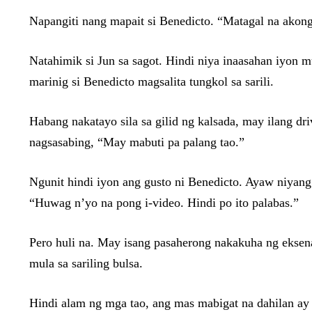
Napangiti nang mapait si Benedicto. “Matagal na akong 
Natahimik si Jun sa sagot. Hindi niya inaasahan iyon m
marinig si Benedicto magsalita tungkol sa sarili.
Habang nakatayo sila sa gilid ng kalsada, may ilang d
nagsasabing, “May mabuti pa palang tao.”
Ngunit hindi iyon ang gusto ni Benedicto. Ayaw niyang
“Huwag n’yo na pong i-video. Hindi po ito palabas.”
Pero huli na. May isang pasaherong nakakuha ng eksena 
mula sa sariling bulsa.
Hindi alam ng mga tao, ang mas mabigat na dahilan ay 