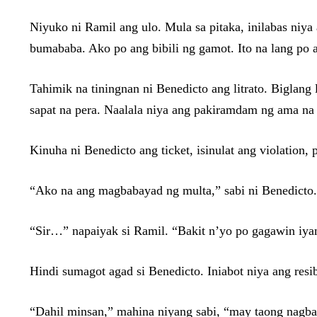
Niyuko ni Ramil ang ulo. Mula sa pitaka, inilabas niya 
bumababa. Ako po ang bibili ng gamot. Ito na lang po 
Tahimik na tiningnan ni Benedicto ang litrato. Biglan
sapat na pera. Naalala niya ang pakiramdam ng ama na
Kinuha ni Benedicto ang ticket, isinulat ang violation,
“Ako na ang magbabayad ng multa,” sabi ni Benedicto.
“Sir…” napaiyak si Ramil. “Bakit n’yo po gagawin iya
Hindi sumagot agad si Benedicto. Iniabot niya ang resib
“Dahil minsan,” mahina niyang sabi, “may taong nagba