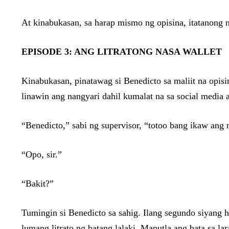
At kinabukasan, sa harap mismo ng opisina, itatanong 
EPISODE 3: ANG LITRATONG NASA WALLET
Kinabukasan, pinatawag si Benedicto sa maliit na opisin
linawin ang nangyari dahil kumalat na sa social medi
“Benedicto,” sabi ng supervisor, “totoo bang ikaw ang
“Opo, sir.”
“Bakit?”
Tumingin si Benedicto sa sahig. Ilang segundo siyang h
lumang litrato ng batang lalaki. Maputla ang bata sa la