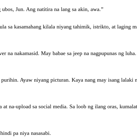
ubos, Jun. Ang natitira na lang sa akin, awa.”
ula sa kasamahang kilala niyang tahimik, istrikto, at laging 
river na nakamasid. May babae sa jeep na nagpupunas ng luha.
 purihin. Ayaw niyang picturan. Kaya nang may isang lalaki 
at na-upload sa social media. Sa loob ng ilang oras, kumalat
hindi pa niya nasasabi.