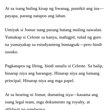
At sa isang huling kisap ng liwanag, pumikit ang ina—
payapa, parang natapos ang laban.
Umiyak si Jomar nang parang batang muling nawalan.
Yumakap si Celeste sa kanya, mahigpit, tulad ng guro
na yumayakap sa estudyanteng bumagsak—pero hindi
susuko.
Pagkatapos ng libing, hindi umalis si Celeste. Sa halip,
hinarap niya ang barangay. Hinarap niya ang lumang
principal. Hinarap niya ang mga papel.
At sa hearing ni Jomar, dumating siya—kasama ang
isang legal team, mga dokumento ng royalty, at
affidavit ng pandaraya.