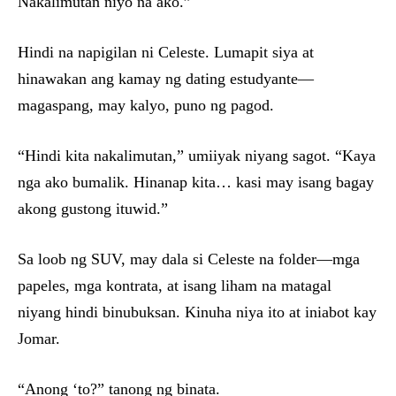
Nakalimutan niyo na ako.”
Hindi na napigilan ni Celeste. Lumapit siya at
hinawakan ang kamay ng dating estudyante—
magaspang, may kalyo, puno ng pagod.
“Hindi kita nakalimutan,” umiiyak niyang sagot. “Kaya
nga ako bumalik. Hinanap kita… kasi may isang bagay
akong gustong ituwid.”
Sa loob ng SUV, may dala si Celeste na folder—mga
papeles, mga kontrata, at isang liham na matagal
niyang hindi binubuksan. Kinuha niya ito at iniabot kay
Jomar.
“Anong ‘to?” tanong ng binata.