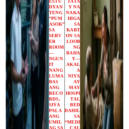
ESTU
TATA
DYAN
Y NA
TENG
NAKA
“PUM
HIGA
ASOK”
SA
SA
KART
SERV
ON SA
ER
LOOB
ROOM
NG
—
BAHA
NGUN
Y—
IT
AKAL
NANG
A
LUMA
NIYA
BAS
AY
ANG
MAY
RECO
HOSPI
RDS,
TAL
SIYA
BED
PALA
DAHIL
ANG
SA
UMIL
“MEDI
AG SA
CAL