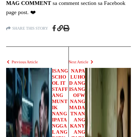
MAG COMMENT
sa comment section sa Facebook
page post. ❤️
SHARE THIS STORY
Previous Article
Next Article
ISANG
NAPA
SCHO
LUHO
OL IT
D ANG
STAFF
ISANG
ANG
OFW
MUNT
NANG
IK
MADA
NANG
TNAN
IPATA
ANG
NGGA
KANY
L ANG
ANG