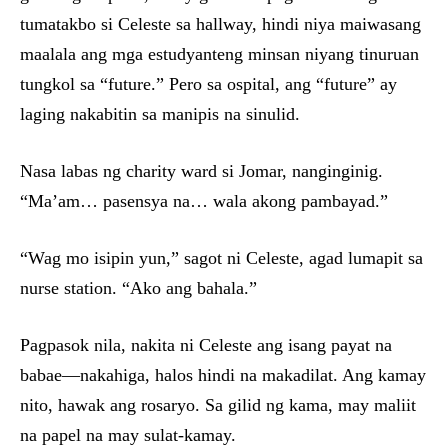
tumatakbo si Celeste sa hallway, hindi niya maiwasang
maalala ang mga estudyanteng minsan niyang tinuruan
tungkol sa “future.” Pero sa ospital, ang “future” ay
laging nakabitin sa manipis na sinulid.
Nasa labas ng charity ward si Jomar, nanginginig.
“Ma’am… pasensya na… wala akong pambayad.”
“Wag mo isipin yun,” sagot ni Celeste, agad lumapit sa
nurse station. “Ako ang bahala.”
Pagpasok nila, nakita ni Celeste ang isang payat na
babae—nakahiga, halos hindi na makadilat. Ang kamay
nito, hawak ang rosaryo. Sa gilid ng kama, may maliit
na papel na may sulat-kamay.