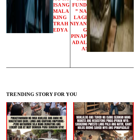
ISANG
FUND
MALA
” NA
KING
LAGI
TRAH
NIYAN
EDYA
G
PINAP
ADAL
A!
TRENDING STORY FOR YOU