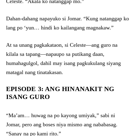
Celeste. “Akala ko natanggap mo.”
Dahan-dahang napayuko si Jomar. “Kung natanggap ko
lang po ‘yun… hindi ko kailangang magnakaw.”
At sa unang pagkakataon, si Celeste—ang guro na
kilala sa tapang—napaupo sa putikang daan,
humahagulgol, dahil may isang pagkukulang siyang
matagal nang tinatakasan.
EPISODE 3: ANG HINANAKIT NG
ISANG GURO
“Ma’am… huwag na po kayong umiyak,” sabi ni
Jomar, pero ang boses niya mismo ang nababasag.
“Sanay na po kami rito.”