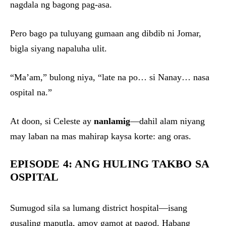
nagdala ng bagong pag-asa.
Pero bago pa tuluyang gumaan ang dibdib ni Jomar,
bigla siyang napaluha ulit.
“Ma’am,” bulong niya, “late na po… si Nanay… nasa
ospital na.”
At doon, si Celeste ay
nanlamig
—dahil alam niyang
may laban na mas mahirap kaysa korte: ang oras.
EPISODE 4: ANG HULING TAKBO SA
OSPITAL
Sumugod sila sa lumang district hospital—isang
gusaling maputla, amoy gamot at pagod. Habang