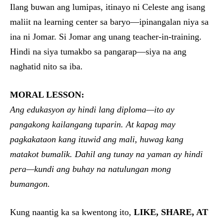
Ilang buwan ang lumipas, itinayo ni Celeste ang isang
maliit na learning center sa baryo—ipinangalan niya sa
ina ni Jomar. Si Jomar ang unang teacher-in-training.
Hindi na siya tumakbo sa pangarap—siya na ang
naghatid nito sa iba.
MORAL LESSON:
Ang edukasyon ay hindi lang diploma—ito ay
pangakong kailangang tuparin. At kapag may
pagkakataon kang ituwid ang mali, huwag kang
matakot bumalik. Dahil ang tunay na yaman ay hindi
pera—kundi ang buhay na natulungan mong
bumangon.
Kung naantig ka sa kwentong ito,
LIKE, SHARE, AT