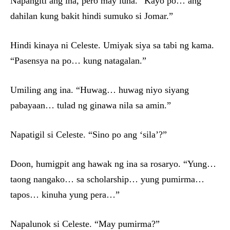
Napangiti ang ina, pero may luha. “Kayo po… ang
dahilan kung bakit hindi sumuko si Jomar.”
Hindi kinaya ni Celeste. Umiyak siya sa tabi ng kama.
“Pasensya na po… kung natagalan.”
Umiling ang ina. “Huwag… huwag niyo siyang
pabayaan… tulad ng ginawa nila sa amin.”
Napatigil si Celeste. “Sino po ang ‘sila’?”
Doon, humigpit ang hawak ng ina sa rosaryo. “Yung…
taong nangako… sa scholarship… yung pumirma…
tapos… kinuha yung pera…”
Napalunok si Celeste. “May pumirma?”