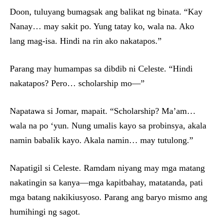
Doon, tuluyang bumagsak ang balikat ng binata. “Kay
Nanay… may sakit po. Yung tatay ko, wala na. Ako
lang mag-isa. Hindi na rin ako nakatapos.”
Parang may humampas sa dibdib ni Celeste. “Hindi
nakatapos? Pero… scholarship mo—”
Napatawa si Jomar, mapait. “Scholarship? Ma’am…
wala na po ‘yun. Nung umalis kayo sa probinsya, akala
namin babalik kayo. Akala namin… may tutulong.”
Napatigil si Celeste. Ramdam niyang may mga matang
nakatingin sa kanya—mga kapitbahay, matatanda, pati
mga batang nakikiusyoso. Parang ang baryo mismo ang
humihingi ng sagot.