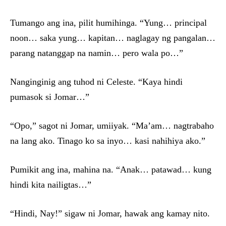
Tumango ang ina, pilit humihinga. “Yung… principal
noon… saka yung… kapitan… naglagay ng pangalan…
parang natanggap na namin… pero wala po…”
Nanginginig ang tuhod ni Celeste. “Kaya hindi
pumasok si Jomar…”
“Opo,” sagot ni Jomar, umiiyak. “Ma’am… nagtrabaho
na lang ako. Tinago ko sa inyo… kasi nahihiya ako.”
Pumikit ang ina, mahina na. “Anak… patawad… kung
hindi kita nailigtas…”
“Hindi, Nay!” sigaw ni Jomar, hawak ang kamay nito.