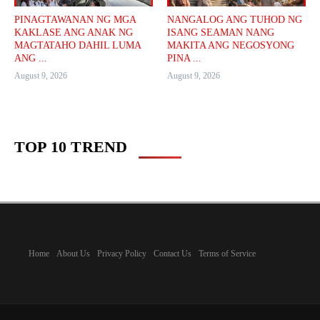
PINAGTAWANAN NG MGA
NANGALOG ANG TUHOD NG
KAKLASE ANG ANAK NG
ISANG SEAMAN NANG
MAGTATAHO DAHIL LUMA
MAKITA ANG NEGOSYONG
ANG ...
PINA ...
August 9, 2026
August 9, 2026
TOP 10 TREND
Home
About Us
Privacy Policy
Contact Us
Terms of Service