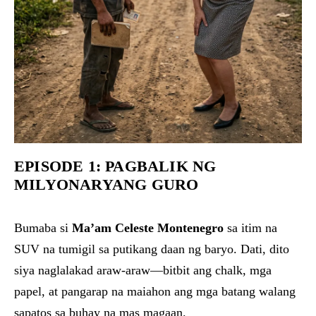
EPISODE 1: PAGBALIK NG
MILYONARYANG GURO
Bumaba si
Ma’am Celeste Montenegro
sa itim na
SUV na tumigil sa putikang daan ng baryo. Dati, dito
siya naglalakad araw-araw—bitbit ang chalk, mga
papel, at pangarap na maiahon ang mga batang walang
sapatos sa buhay na mas magaan.