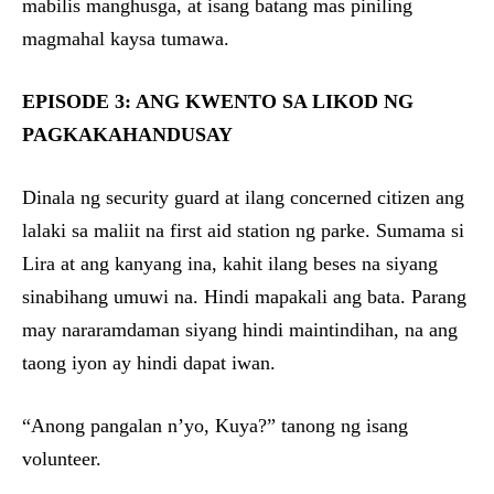
mabilis manghusga, at isang batang mas piniling
magmahal kaysa tumawa.
EPISODE 3: ANG KWENTO SA LIKOD NG
PAGKAKAHANDUSAY
Dinala ng security guard at ilang concerned citizen ang
lalaki sa maliit na first aid station ng parke. Sumama si
Lira at ang kanyang ina, kahit ilang beses na siyang
sinabihang umuwi na. Hindi mapakali ang bata. Parang
may nararamdaman siyang hindi maintindihan, na ang
taong iyon ay hindi dapat iwan.
“Anong pangalan n’yo, Kuya?” tanong ng isang
volunteer.