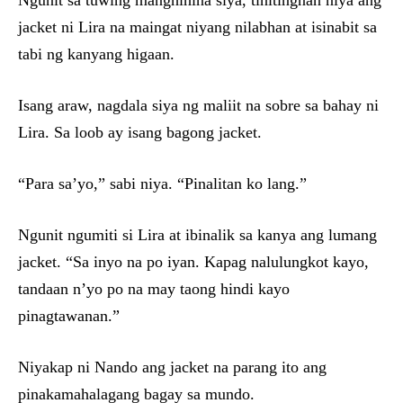
Ngunit sa tuwing manghihina siya, tinitingnan niya ang
jacket ni Lira na maingat niyang nilabhan at isinabit sa
tabi ng kanyang higaan.
Isang araw, nagdala siya ng maliit na sobre sa bahay ni
Lira. Sa loob ay isang bagong jacket.
“Para sa’yo,” sabi niya. “Pinalitan ko lang.”
Ngunit ngumiti si Lira at ibinalik sa kanya ang lumang
jacket. “Sa inyo na po iyan. Kapag nalulungkot kayo,
tandaan n’yo po na may taong hindi kayo
pinagtawanan.”
Niyakap ni Nando ang jacket na parang ito ang
pinakamahalagang bagay sa mundo.