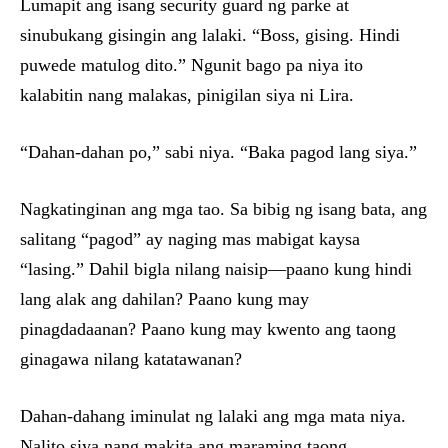
Lumapit ang isang security guard ng parke at
sinubukang gisingin ang lalaki. “Boss, gising. Hindi
puwede matulog dito.” Ngunit bago pa niya ito
kalabitin nang malakas, pinigilan siya ni Lira.
“Dahan-dahan po,” sabi niya. “Baka pagod lang siya.”
Nagkatinginan ang mga tao. Sa bibig ng isang bata, ang
salitang “pagod” ay naging mas mabigat kaysa
“lasing.” Dahil bigla nilang naisip—paano kung hindi
lang alak ang dahilan? Paano kung may
pinagdadaanan? Paano kung may kwento ang taong
ginagawa nilang katatawanan?
Dahan-dahang iminulat ng lalaki ang mga mata niya.
Nalito siya nang makita ang maraming taong