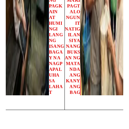
NG
MAKI
PAGK
PAGT
AIN
ALO
AT
NGUN
HUMI
IT
NGI
NATIG
LANG
ILAN
NG
SIYA
ISANG
NANG
BAGA
BUKS
Y NA
AN NG
NAGP
MATA
APAL
NDA
UHA
ANG
SA
KANY
LAHA
ANG
T
BAG