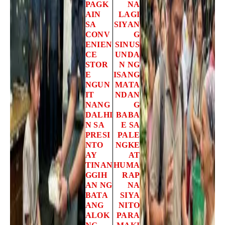
PAGK
NA
AIN
LAGI
SA
SIYAN
CONV
G
ENIEN
SINUS
CE
UNDA
STOR
N NG
E
ISANG
NGUN
MATA
IT
NDAN
NANG
G
DALHI
BABA
N SA
E SA
PRESI
PALE
NTO
NGKE
AY
AT
TINAN
HUMA
GGIH
RAP
AN NG
NA
BATA
SIYA
ANG
NITO
ALOK
PARA