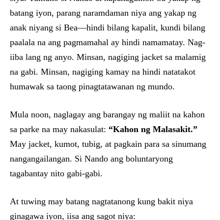
batang iyon, parang naramdaman niya ang yakap ng
anak niyang si Bea—hindi bilang kapalit, kundi bilang
paalala na ang pagmamahal ay hindi namamatay. Nag-
iiba lang ng anyo. Minsan, nagiging jacket sa malamig
na gabi. Minsan, nagiging kamay na hindi natatakot
humawak sa taong pinagtatawanan ng mundo.
Mula noon, naglagay ang barangay ng maliit na kahon
sa parke na may nakasulat:
“Kahon ng Malasakit.”
May jacket, kumot, tubig, at pagkain para sa sinumang
nangangailangan. Si Nando ang boluntaryong
tagabantay nito gabi-gabi.
At tuwing may batang nagtatanong kung bakit niya
ginagawa iyon, iisa ang sagot niya: