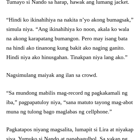
Tumayo si Nando sa harap, hawak ang lumang jacket.
“Hindi ko ikinahihiya na nakita n’yo akong bumagsak,”
simula niya. “Ang ikinahihiya ko noon, akala ko wala
na akong karapatang bumangon. Pero may isang bata
na hindi ako tinanong kung bakit ako naging ganito.
Hindi niya ako hinusgahan. Tinakpan niya lang ako.”
Nagsimulang maiyak ang ilan sa crowd.
“Sa mundong mabilis mag-record ng pagkakamali ng
iba,” pagpapatuloy niya, “sana matuto tayong mag-abot
muna ng tulong bago maglabas ng cellphone.”
Pagkatapos niyang magsalita, lumapit si Lira at niyakap
siya. Yumuko si Nando at napahagulhol. Sa yakap ng