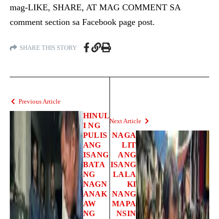
mag-LIKE, SHARE, AT MAG COMMENT SA
comment section sa Facebook page post.
SHARE THIS STORY
Previous Article
HINUL
Next Article
I NG
PULIS
NAGA
ANG
LIT
ISANG
ANG
BATA
ISANG
NG
LALA
NAGN
KI
ANAK
NANG
AW
MAPA
NG
NSIN