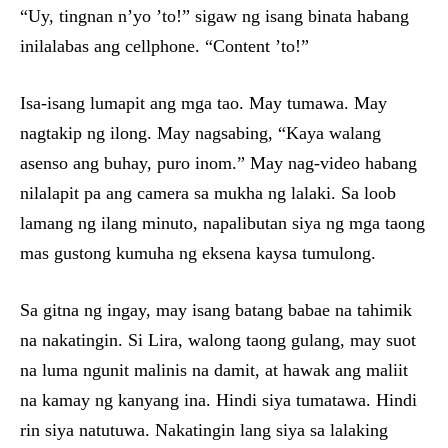
“Uy, tingnan n’yo ’to!” sigaw ng isang binata habang
inilalabas ang cellphone. “Content ’to!”
Isa-isang lumapit ang mga tao. May tumawa. May
nagtakip ng ilong. May nagsabing, “Kaya walang
asenso ang buhay, puro inom.” May nag-video habang
nilalapit pa ang camera sa mukha ng lalaki. Sa loob
lamang ng ilang minuto, napalibutan siya ng mga taong
mas gustong kumuha ng eksena kaysa tumulong.
Sa gitna ng ingay, may isang batang babae na tahimik
na nakatingin. Si Lira, walong taong gulang, may suot
na luma ngunit malinis na damit, at hawak ang maliit
na kamay ng kanyang ina. Hindi siya tumatawa. Hindi
rin siya natutuwa. Nakatingin lang siya sa lalaking