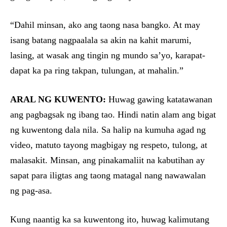
“Dahil minsan, ako ang taong nasa bangko. At may
isang batang nagpaalala sa akin na kahit marumi,
lasing, at wasak ang tingin ng mundo sa’yo, karapat-
dapat ka pa ring takpan, tulungan, at mahalin.”
ARAL NG KUWENTO:
Huwag gawing katatawanan
ang pagbagsak ng ibang tao. Hindi natin alam ang bigat
ng kuwentong dala nila. Sa halip na kumuha agad ng
video, matuto tayong magbigay ng respeto, tulong, at
malasakit. Minsan, ang pinakamaliit na kabutihan ay
sapat para iligtas ang taong matagal nang nawawalan
ng pag-asa.
Kung naantig ka sa kuwentong ito, huwag kalimutang