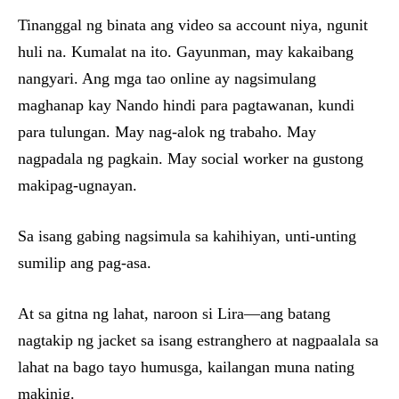
Tinanggal ng binata ang video sa account niya, ngunit
huli na. Kumalat na ito. Gayunman, may kakaibang
nangyari. Ang mga tao online ay nagsimulang
maghanap kay Nando hindi para pagtawanan, kundi
para tulungan. May nag-alok ng trabaho. May
nagpadala ng pagkain. May social worker na gustong
makipag-ugnayan.
Sa isang gabing nagsimula sa kahihiyan, unti-unting
sumilip ang pag-asa.
At sa gitna ng lahat, naroon si Lira—ang batang
nagtakip ng jacket sa isang estranghero at nagpaalala sa
lahat na bago tayo humusga, kailangan muna nating
makinig.