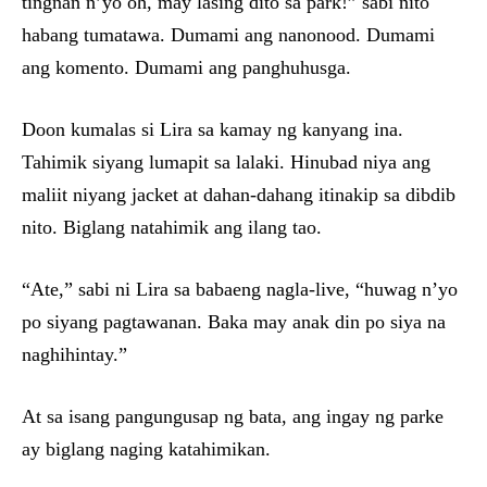
tingnan n’yo oh, may lasing dito sa park!” sabi nito
habang tumatawa. Dumami ang nanonood. Dumami
ang komento. Dumami ang panghuhusga.
Doon kumalas si Lira sa kamay ng kanyang ina.
Tahimik siyang lumapit sa lalaki. Hinubad niya ang
maliit niyang jacket at dahan-dahang itinakip sa dibdib
nito. Biglang natahimik ang ilang tao.
“Ate,” sabi ni Lira sa babaeng nagla-live, “huwag n’yo
po siyang pagtawanan. Baka may anak din po siya na
naghihintay.”
At sa isang pangungusap ng bata, ang ingay ng parke
ay biglang naging katahimikan.