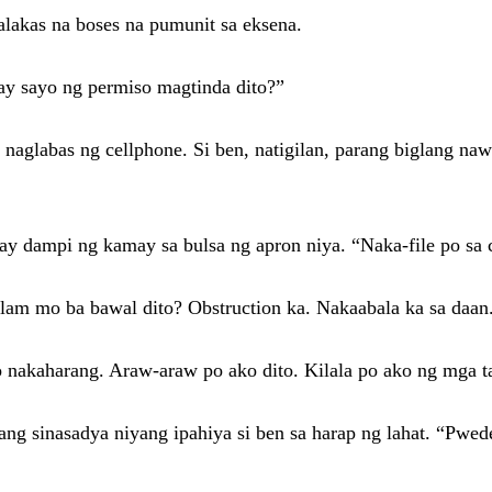
lakas na boses na pumunit sa eksena.
gay sayo ng permiso magtinda dito?”
aglabas ng cellphone. Si ben, natigilan, parang biglang nawa
ay dampi ng kamay sa bulsa ng apron niya. “Naka-file po sa c
Alam mo ba bawal dito? Obstruction ka. Nakaabala ka sa daan
ako nakaharang. Araw-araw po ako dito. Kilala po ako ng mga t
ang sinasadya niyang ipahiya si ben sa harap ng lahat. “Pwed