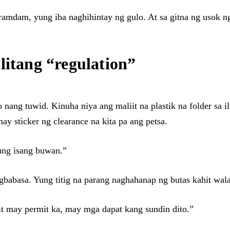
amdam, yung iba naghihintay ng gulo. At sa gitna ng usok ng
litang “regulation”
 nang tuwid. Kinuha niya ang maliit na plastik na folder sa i
may sticker ng clearance na kita pa ang petsa.
nung isang buwan.”
agbabasa. Yung titig na parang naghahanap ng butas kahit wal
it may permit ka, may mga dapat kang sundin dito.”