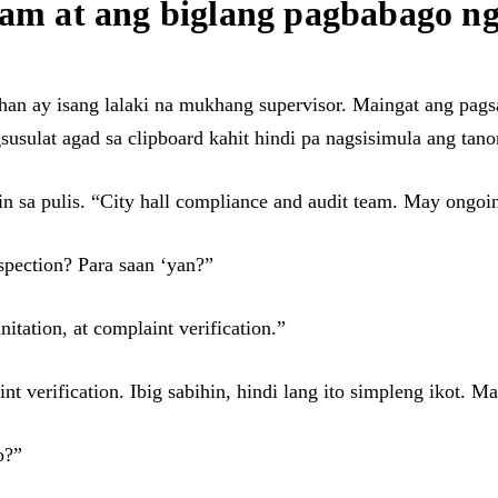
eam at ang biglang pagbabago ng
han ay isang lalaki na mukhang supervisor. Maingat ang pagsa
usulat agad sa clipboard kahit hindi pa nagsisimula ang tano
in sa pulis. “City hall compliance and audit team. May ongoin
nspection? Para saan ‘yan?”
itation, at complaint verification.”
t verification. Ibig sabihin, hindi lang ito simpleng ikot. M
o?”