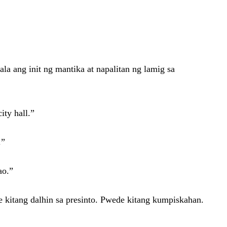
la ang init ng mantika at napalitan ng lamig sa
ity hall.”
.”
ao.”
e kitang dalhin sa presinto. Pwede kitang kumpiskahan.