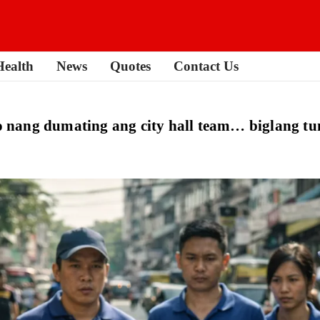
Health
News
Quotes
Contact Us
ro nang dumating ang city hall team… biglang t