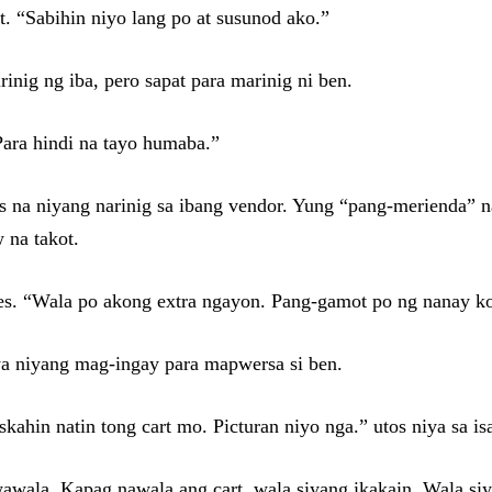
. “Sabihin niyo lang po at susunod ako.”
inig ng iba, pero sapat para marinig ni ben.
“Para hindi na tayo humaba.”
ses na niyang narinig sa ibang vendor. Yung “pang-merienda” 
 na takot.
oses. “Wala po akong extra ngayon. Pang-gamot po ng nanay ko
dya niyang mag-ingay para mapwersa si ben.
kahin natin tong cart mo. Picturan niyo nga.” utos niya sa is
awala. Kapag nawala ang cart, wala siyang ikakain. Wala s