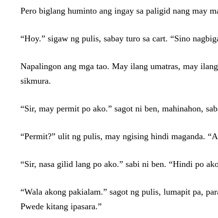
Pero biglang huminto ang ingay sa paligid nang may ma
“Hoy.” sigaw ng pulis, sabay turo sa cart. “Sino nagbi
Napalingon ang mga tao. May ilang umatras, may ilang n
sikmura.
“Sir, may permit po ako.” sagot ni ben, mahinahon, sab
“Permit?” ulit ng pulis, may ngising hindi maganda. “
“Sir, nasa gilid lang po ako.” sabi ni ben. “Hindi po 
“Wala akong pakialam.” sagot ng pulis, lumapit pa, par
Pwede kitang ipasara.”