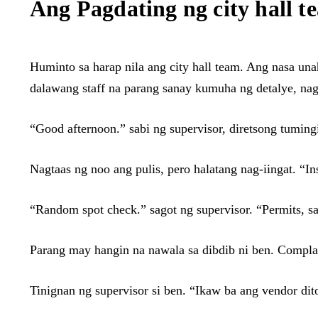
Ang Pagdating ng city hall t
Huminto sa harap nila ang city hall team. Ang nasa una
dalawang staff na parang sanay kumuha ng detalye, nags
“Good afternoon.” sabi ng supervisor, diretsong tuming
Nagtaas ng noo ang pulis, pero halatang nag-iingat. “I
“Random spot check.” sagot ng supervisor. “Permits, san
Parang may hangin na nawala sa dibdib ni ben. Complain
Tinignan ng supervisor si ben. “Ikaw ba ang vendor dit