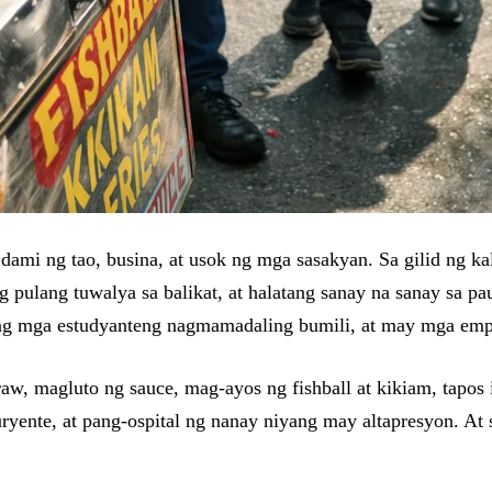
dami ng tao, busina, at usok ng mga sasakyan. Sa gilid ng ka
ng pulang tuwalya sa balikat, at halatang sanay na sanay sa p
 ng mga estudyanteng nagmamadaling bumili, at may mga em
aw, magluto ng sauce, mag-ayos ng fishball at kikiam, tapos
ryente, at pang-ospital ng nanay niyang may altapresyon. At 