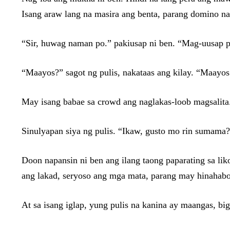
Isang araw lang na masira ang benta, parang domino n
“Sir, huwag naman po.” pakiusap ni ben. “Mag-uusap 
“Maayos?” sagot ng pulis, nakataas ang kilay. “Maayo
May isang babae sa crowd ang naglakas-loob magsalita.
Sinulyapan siya ng pulis. “Ikaw, gusto mo rin sumama?
Doon napansin ni ben ang ilang taong paparating sa liko
ang lakad, seryoso ang mga mata, parang may hinahabo
At sa isang iglap, yung pulis na kanina ay maangas, bi