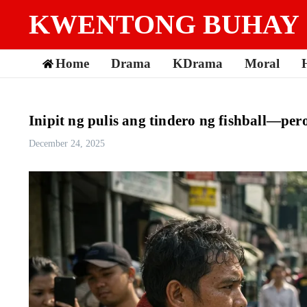
Skip to content
KWENTONG BUHAY
Home
Drama
KDrama
Moral
Inipit ng pulis ang tindero ng fishball—pe
December 24, 2025