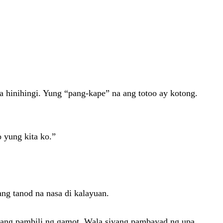
na hinihingi. Yung “pang-kape” na ang totoo ay kotong.
 yung kita ko.”
ang tanod na nasa di kalayuan.
iyang pambili ng gamot. Wala siyang pambayad ng upa.