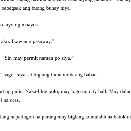
a babagsak ang buong buhay niya.
po tayo ng maayos.”
s ako. Ikaw ang pasaway.”
 “Sir, may permit naman po siya.”
” sagot niya, at biglang tumahimik ang babae.
d ng pulis. Naka-blue polo, may logo ng city hall. May dalan
l na oras.
glang napalingon na parang may biglang kumalabit sa batok ni