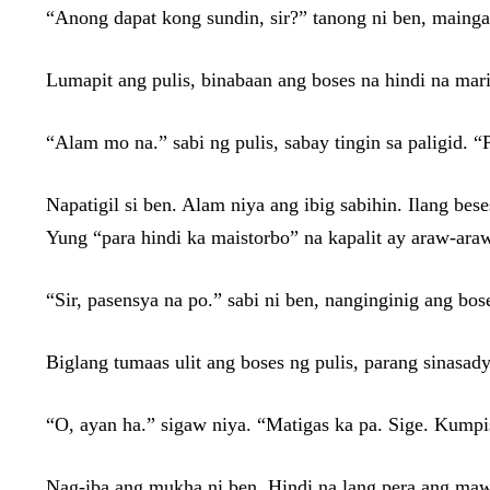
“Anong dapat kong sundin, sir?” tanong ni ben, maingat
Lumapit ang pulis, binabaan ang boses na hindi na marir
“Alam mo na.” sabi ng pulis, sabay tingin sa paligid. 
Napatigil si ben. Alam niya ang ibig sabihin. Ilang be
Yung “para hindi ka maistorbo” na kapalit ay araw-araw
“Sir, pasensya na po.” sabi ni ben, nanginginig ang b
Biglang tumaas ulit ang boses ng pulis, parang sinasa
“O, ayan ha.” sigaw niya. “Matigas ka pa. Sige. Kumpis
Nag-iba ang mukha ni ben. Hindi na lang pera ang maw