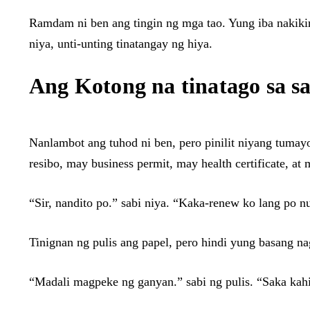
Ramdam ni ben ang tingin ng mga tao. Yung iba nakikir
niya, unti-unting tinatangay ng hiya.
Ang Kotong na tinatago sa sa
Nanlambot ang tuhod ni ben, pero pinilit niyang tumayo
resibo, may business permit, may health certificate, at 
“Sir, nandito po.” sabi niya. “Kaka-renew ko lang po 
Tinignan ng pulis ang papel, pero hindi yung basang n
“Madali magpeke ng ganyan.” sabi ng pulis. “Saka kah