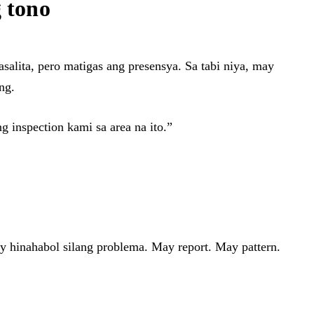
 tono
salita, pero matigas ang presensya. Sa tabi niya, may
ng.
g inspection kami sa area na ito.”
ay hinahabol silang problema. May report. May pattern.