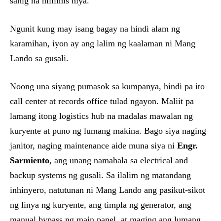
sahig na nililinis niya.
Ngunit kung may isang bagay na hindi alam ng
karamihan, iyon ay ang lalim ng kaalaman ni Mang
Lando sa gusali.
Noong una siyang pumasok sa kumpanya, hindi pa ito
call center at records office tulad ngayon. Maliit pa
lamang itong logistics hub na madalas mawalan ng
kuryente at puno ng lumang makina. Bago siya naging
janitor, naging maintenance aide muna siya ni
Engr.
Sarmiento
, ang unang namahala sa electrical and
backup systems ng gusali. Sa ilalim ng matandang
inhinyero, natutunan ni Mang Lando ang pasikut-sikot
ng linya ng kuryente, ang timpla ng generator, ang
manual bypass ng main panel, at maging ang lumang