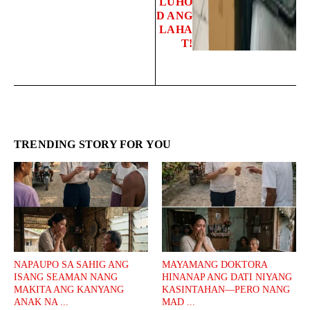
LUHO
D ANG
LAHA
T!
TRENDING STORY FOR YOU
NAPAUPO SA SAHIG ANG
MAYAMANG DOKTORA
ISANG SEAMAN NANG
HINANAP ANG DATI NIYANG
MAKITA ANG KANYANG
KASINTAHAN—PERO NANG
ANAK NA ...
MAD ...