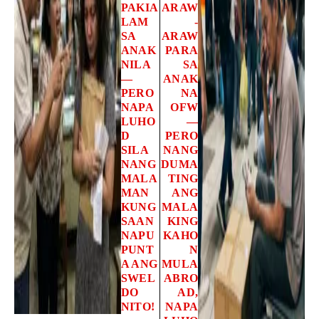
PAKIA
ARAW
LAM
-
SA
ARAW
ANAK
PARA
NILA
SA
—
ANAK
PERO
NA
NAPA
OFW
LUHO
—
D
PERO
SILA
NANG
NANG
DUMA
MALA
TING
MAN
ANG
KUNG
MALA
SAAN
KING
NAPU
KAHO
PUNT
N
A ANG
MULA
SWEL
ABRO
DO
AD,
NITO!
NAPA