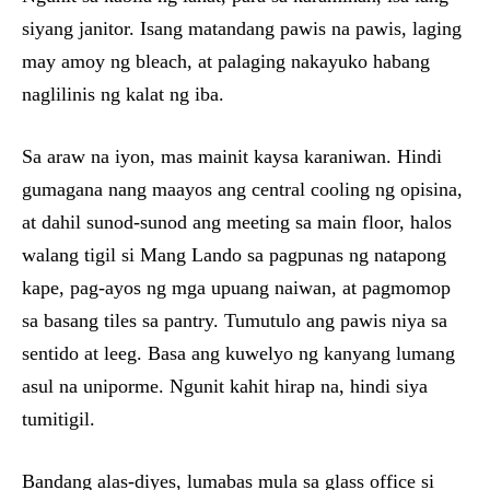
siyang janitor. Isang matandang pawis na pawis, laging
may amoy ng bleach, at palaging nakayuko habang
naglilinis ng kalat ng iba.
Sa araw na iyon, mas mainit kaysa karaniwan. Hindi
gumagana nang maayos ang central cooling ng opisina,
at dahil sunod-sunod ang meeting sa main floor, halos
walang tigil si Mang Lando sa pagpunas ng natapong
kape, pag-ayos ng mga upuang naiwan, at pagmomop
sa basang tiles sa pantry. Tumutulo ang pawis niya sa
sentido at leeg. Basa ang kuwelyo ng kanyang lumang
asul na uniporme. Ngunit kahit hirap na, hindi siya
tumitigil.
Bandang alas-diyes, lumabas mula sa glass office si