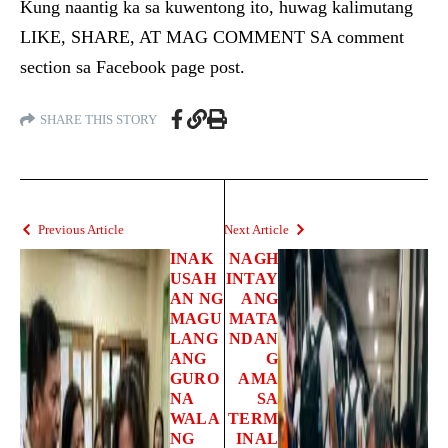
Kung naantig ka sa kuwentong ito, huwag kalimutang
LIKE, SHARE, AT MAG COMMENT SA comment
section sa Facebook page post.
SHARE THIS STORY
Previous Article
Next Article
INAK
NAGH
USAH
INTAY
AN NG
ANG
MAGU
MATA
LANG
NDAN
ANG
G
GURO
AMA
NA
SA
WALA
TERM
NG
INAL