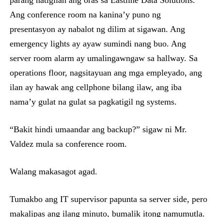
parang natigilan ang oras sa Eastline Data Solutions.
Ang conference room na kanina’y puno ng
presentasyon ay nabalot ng dilim at sigawan. Ang
emergency lights ay ayaw sumindi nang buo. Ang
server room alarm ay umalingawngaw sa hallway. Sa
operations floor, nagsitayuan ang mga empleyado, ang
ilan ay hawak ang cellphone bilang ilaw, ang iba
nama’y gulat na gulat sa pagkatigil ng systems.
“Bakit hindi umaandar ang backup?” sigaw ni Mr.
Valdez mula sa conference room.
Walang makasagot agad.
Tumakbo ang IT supervisor papunta sa server side, pero
makalipas ang ilang minuto, bumalik itong namumutla.