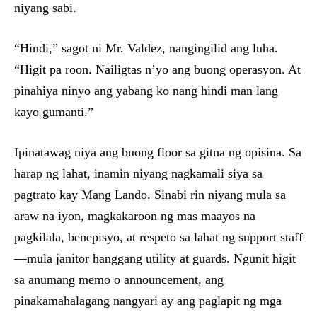
niyang sabi.
“Hindi,” sagot ni Mr. Valdez, nangingilid ang luha.
“Higit pa roon. Nailigtas n’yo ang buong operasyon. At
pinahiya ninyo ang yabang ko nang hindi man lang
kayo gumanti.”
Ipinatawag niya ang buong floor sa gitna ng opisina. Sa
harap ng lahat, inamin niyang nagkamali siya sa
pagtrato kay Mang Lando. Sinabi rin niyang mula sa
araw na iyon, magkakaroon ng mas maayos na
pagkilala, benepisyo, at respeto sa lahat ng support staff
—mula janitor hanggang utility at guards. Ngunit higit
sa anumang memo o announcement, ang
pinakamahalagang nangyari ay ang paglapit ng mga