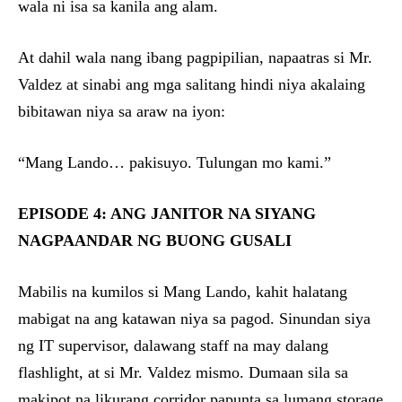
wala ni isa sa kanila ang alam.
At dahil wala nang ibang pagpipilian, napaatras si Mr.
Valdez at sinabi ang mga salitang hindi niya akalaing
bibitawan niya sa araw na iyon:
“Mang Lando… pakisuyo. Tulungan mo kami.”
EPISODE 4: ANG JANITOR NA SIYANG
NAGPAANDAR NG BUONG GUSALI
Mabilis na kumilos si Mang Lando, kahit halatang
mabigat na ang katawan niya sa pagod. Sinundan siya
ng IT supervisor, dalawang staff na may dalang
flashlight, at si Mr. Valdez mismo. Dumaan sila sa
makipot na likurang corridor papunta sa lumang storage