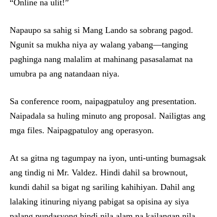
“Online na ulit!”
Napaupo sa sahig si Mang Lando sa sobrang pagod.
Ngunit sa mukha niya ay walang yabang—tanging
paghinga nang malalim at mahinang pasasalamat na
umubra pa ang natandaan niya.
Sa conference room, naipagpatuloy ang presentation.
Naipadala sa huling minuto ang proposal. Nailigtas ang
mga files. Naipagpatuloy ang operasyon.
At sa gitna ng tagumpay na iyon, unti-unting bumagsak
ang tindig ni Mr. Valdez. Hindi dahil sa brownout,
kundi dahil sa bigat ng sariling kahihiyan. Dahil ang
lalaking itinuring niyang pabigat sa opisina ay siya
palang pundasyong hindi nila alam na kailangan nila.