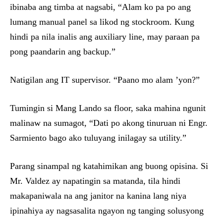
ibinaba ang timba at nagsabi, “Alam ko pa po ang
lumang manual panel sa likod ng stockroom. Kung
hindi pa nila inalis ang auxiliary line, may paraan pa
pong paandarin ang backup.”
Natigilan ang IT supervisor. “Paano mo alam ’yon?”
Tumingin si Mang Lando sa floor, saka mahina ngunit
malinaw na sumagot, “Dati po akong tinuruan ni Engr.
Sarmiento bago ako tuluyang inilagay sa utility.”
Parang sinampal ng katahimikan ang buong opisina. Si
Mr. Valdez ay napatingin sa matanda, tila hindi
makapaniwala na ang janitor na kanina lang niya
ipinahiya ay nagsasalita ngayon ng tanging solusyong