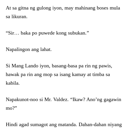
At sa gitna ng gulong iyon, may mahinang boses mula
sa likuran.
“Sir… baka po puwede kong subukan.”
Napalingon ang lahat.
Si Mang Lando iyon, basang-basa pa rin ng pawis,
hawak pa rin ang mop sa isang kamay at timba sa
kabila.
Napakunot-noo si Mr. Valdez. “Ikaw? Ano’ng gagawin
mo?”
Hindi agad sumagot ang matanda. Dahan-dahan niyang