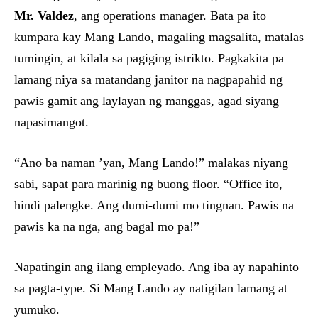
Mr. Valdez
, ang operations manager. Bata pa ito
kumpara kay Mang Lando, magaling magsalita, matalas
tumingin, at kilala sa pagiging istrikto. Pagkakita pa
lamang niya sa matandang janitor na nagpapahid ng
pawis gamit ang laylayan ng manggas, agad siyang
napasimangot.
“Ano ba naman ’yan, Mang Lando!” malakas niyang
sabi, sapat para marinig ng buong floor. “Office ito,
hindi palengke. Ang dumi-dumi mo tingnan. Pawis na
pawis ka na nga, ang bagal mo pa!”
Napatingin ang ilang empleyado. Ang iba ay napahinto
sa pagta-type. Si Mang Lando ay natigilan lamang at
yumuko.