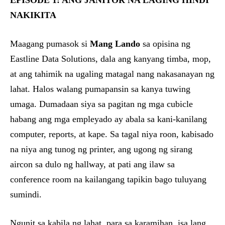
EPISODE 1: ANG JANITOR NA LAGING HINDI
NAKIKITA
Maagang pumasok si
Mang Lando
sa opisina ng
Eastline Data Solutions, dala ang kanyang timba, mop,
at ang tahimik na ugaling matagal nang nakasanayan ng
lahat. Halos walang pumapansin sa kanya tuwing
umaga. Dumadaan siya sa pagitan ng mga cubicle
habang ang mga empleyado ay abala sa kani-kanilang
computer, reports, at kape. Sa tagal niya roon, kabisado
na niya ang tunog ng printer, ang ugong ng sirang
aircon sa dulo ng hallway, at pati ang ilaw sa
conference room na kailangang tapikin bago tuluyang
sumindi.
Ngunit sa kabila ng lahat, para sa karamihan, isa lang