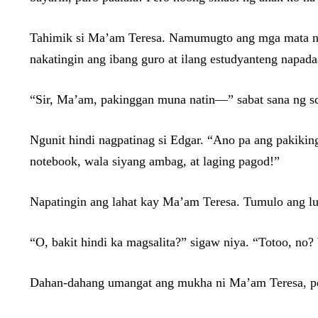
Tahimik si Ma’am Teresa. Namumugto ang mga mata niya,
nakatingin ang ibang guro at ilang estudyanteng napad
“Sir, Ma’am, pakinggan muna natin—” sabat sana ng sc
Ngunit hindi nagpatinag si Edgar. “Ano pa ang pakikin
notebook, wala siyang ambag, at laging pagod!”
Napatingin ang lahat kay Ma’am Teresa. Tumulo ang luha
“O, bakit hindi ka magsalita?” sigaw niya. “Totoo, no
Dahan-dahang umangat ang mukha ni Ma’am Teresa, per