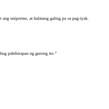
ot ang uniporme, at halatang galing pa sa pag-iyak.
ing pahihirapan ng gurong ito.”