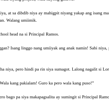
 at sa dibdib niya ay mahigpit niyang yakap ang isang malak
aan. Walang umiimik.
hool head na si Principal Ramos.
ggan? Isang linggo nang umiiyak ang anak namin! Sabi niya, p
 niya, pero hindi pa rin siya sumagot. Lalong nagalit si Lor
? Wala kang pakialam! Guro ka pero wala kang puso!”
o bago pa siya makapagsalita ay sumingit si Principal Ramo