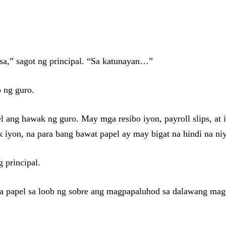
.
sa,” sagot ng principal. “Sa katunayan…”
 ng guro.
ang hawak ng guro. May mga resibo iyon, payroll slips, at isa
yon, na para bang bawat papel ay may bigat na hindi na ni
 principal.
ga papel sa loob ng sobre ang magpapaluhod sa dalawang ma