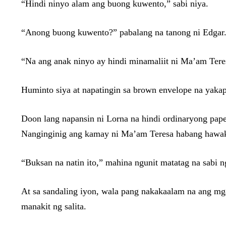
“Hindi ninyo alam ang buong kuwento,” sabi niya.
“Anong buong kuwento?” pabalang na tanong ni Edgar
“Na ang anak ninyo ay hindi minamaliit ni Ma’am Tere
Huminto siya at napatingin sa brown envelope na yakap
Doon lang napansin ni Lorna na hindi ordinaryong papel 
Nanginginig ang kamay ni Ma’am Teresa habang hawak i
“Buksan na natin ito,” mahina ngunit matatag na sabi ng
At sa sandaling iyon, wala pang nakakaalam na ang m
manakit ng salita.