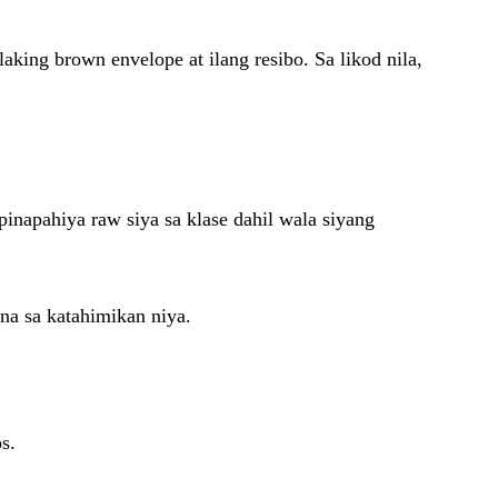
ing brown envelope at ilang resibo. Sa likod nila,
inapahiya raw siya sa klase dahil wala siyang
na sa katahimikan niya.
s.