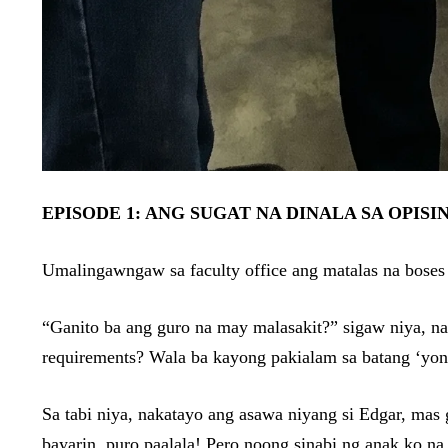
EPISODE 1: ANG SUGAT NA DINALA SA OPISI
Umalingawngaw sa faculty office ang matalas na boses 
“Ganito ba ang guro na may malasakit?” sigaw niya, n
requirements? Wala ba kayong pakialam sa batang ‘yo
Sa tabi niya, nakatayo ang asawa niyang si Edgar, mas
bayarin, puro paalala! Pero noong sinabi ng anak ko na