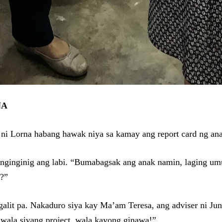
NA
ni Lorna habang hawak niya sa kamay ang report card ng anak
anginginig ang labi. “Bumabagsak ang anak namin, laging umu
n?”
 galit pa. Nakaduro siya kay Ma’am Teresa, ang adviser ni 
 wala siyang project, wala kayong ginawa!”