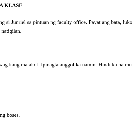
SA KLASE
 si Junriel sa pintuan ng faculty office. Payat ang bata, luk
natigilan.
wag kang matakot. Ipinagtatanggol ka namin. Hindi ka na mul
ng boses.