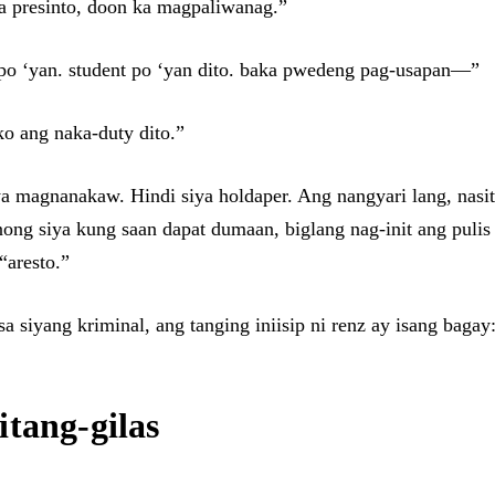
sa presinto, doon ka magpaliwanag.”
or po ‘yan. student po ‘yan dito. baka pwedeng pag-usapan—”
o ang naka-duty dito.”
a magnanakaw. Hindi siya holdaper. Ang nangyari lang, nasit
ng siya kung saan dapat dumaan, biglang nag-init ang pulis a
“aresto.”
 siyang kriminal, ang tanging iniisip ni renz ay isang bagay:
tang-gilas