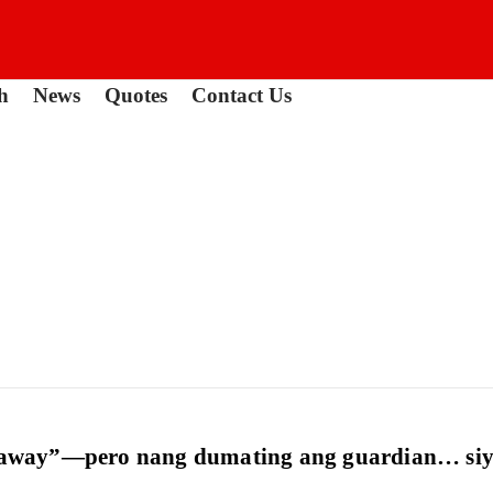
h
News
Quotes
Contact Us
asaway”—pero nang dumating ang guardian… siya