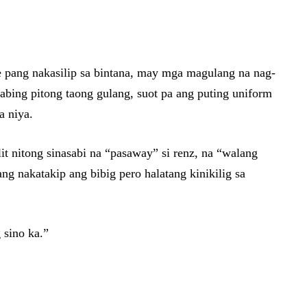
e pang nakasilip sa bintana, may mga magulang na nag-
 labing pitong taong gulang, suot pa ang puting uniform
a niya.
lit nitong sinasabi na “pasaway” si renz, na “walang
ng nakatakip ang bibig pero halatang kinikilig sa
 sino ka.”