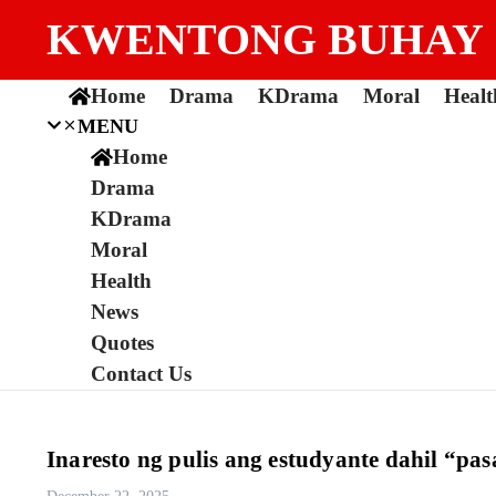
Skip to content
KWENTONG BUHAY
Home
Drama
KDrama
Moral
Healt
MENU
Home
Drama
KDrama
Moral
Health
News
Quotes
Contact Us
Inaresto ng pulis ang estudyante dahil “p