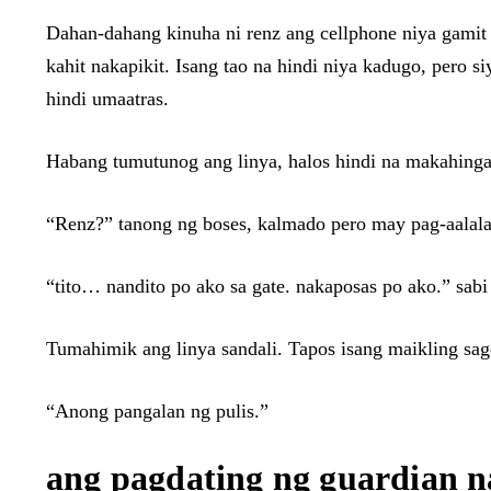
Dahan-dahang kinuha ni renz ang cellphone niya gamit 
kahit nakapikit. Isang tao na hindi niya kadugo, pero 
hindi umaatras.
Habang tumutunog ang linya, halos hindi na makahinga 
“Renz?” tanong ng boses, kalmado pero may pag-aalala
“tito… nandito po ako sa gate. nakaposas po ako.” sabi 
Tumahimik ang linya sandali. Tapos isang maikling sa
“Anong pangalan ng pulis.”
ang pagdating ng guardian na