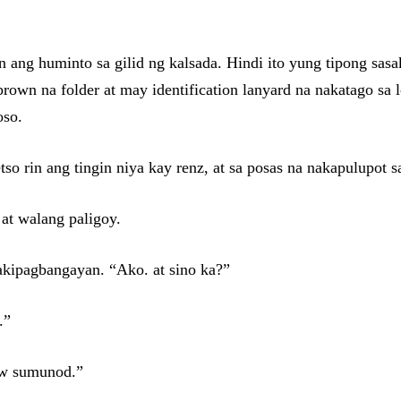
 ang huminto sa gilid ng kalsada. Hindi ito yung tipong sa
brown na folder at may identification lanyard na nakatago sa 
oso.
tso rin ang tingin niya kay renz, at sa posas na nakapulupot 
 at walang paligoy.
akipagbangayan. “Ako. at sino ka?”
.”
yaw sumunod.”