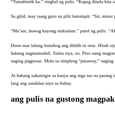
“Tumahimik ka.” singhal ng pulis. “Kapag dinala kita 
Sa gilid, may isang guro na pilit lumalapit. “Sir, min
“Ma’am, huwag kayong makialam.” putol ng pulis. “Ak
Doon mas lalong lumubog ang dibdib ni renz. Hindi siy
habang nagmamadali. Sinita siya, oo. Pero nang magtano
naging pagposas. Mula sa simpleng “pasaway,” naging 
At habang nakatingin sa kanya ang mga tao na parang isa
lang ang sandalan niya sa buhay.
ang pulis na gustong magpaki