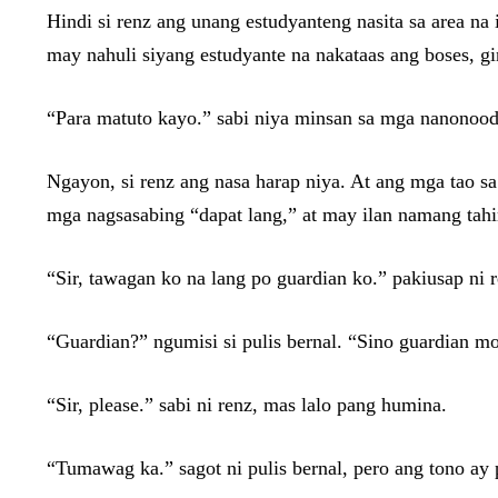
Hindi si renz ang unang estudyanteng nasita sa area na
may nahuli siyang estudyante na nakataas ang boses, 
“Para matuto kayo.” sabi niya minsan sa mga nanonoo
Ngayon, si renz ang nasa harap niya. At ang mga tao s
mga nagsasabing “dapat lang,” at may ilan namang tahi
“Sir, tawagan ko na lang po guardian ko.” pakiusap ni re
“Guardian?” ngumisi si pulis bernal. “Sino guardian mo
“Sir, please.” sabi ni renz, mas lalo pang humina.
“Tumawag ka.” sagot ni pulis bernal, pero ang tono ay