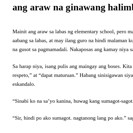
ang araw na ginawang halim
Mainit ang araw sa labas ng elementary school, pero m
aabang sa labas, at may ilang guro na hindi malaman kun
na gusot sa pagmamadali. Nakaposas ang kamay niya sa ha
Sa harap niya, isang pulis ang maingay ang boses. Kita 
respeto,” at “dapat maturuan.” Habang sinisigawan siya
eskandalo.
“Sinabi ko na sa’yo kanina, huwag kang sumagot-sagot.”
“Sir, hindi po ako sumagot. nagtanong lang po ako.” sa