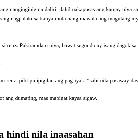
ang nanginginig na daliri, dahil nakaposas ang kamay niya sa
siyang nagpalaki sa kanya mula nang mawala ang magulang niya
si renz. Pakiramdam niya, bawat segundo ay isang dagok sa d
.
ni renz, pilit pinipigilan ang pag-iyak. “sabi nila pasaway d
got ang dumating, mas mabigat kaysa sigaw.
 hindi nila inaasahan