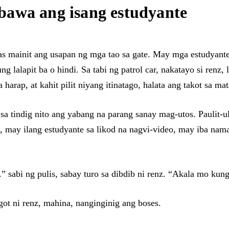
bawa ang isang estudyante
as mainit ang usapan ng mga tao sa gate. May mga estudyant
g lalapit ba o hindi. Sa tabi ng patrol car, nakatayo si renz,
rap, at kahit pilit niyang itinatago, halata ang takot sa mat
sa tindig nito ang yabang na parang sanay mag-utos. Paulit-u
, may ilang estudyante sa likod na nagvi-video, may iba nama
 sabi ng pulis, sabay turo sa dibdib ni renz. “Akala mo kung
got ni renz, mahina, nanginginig ang boses.