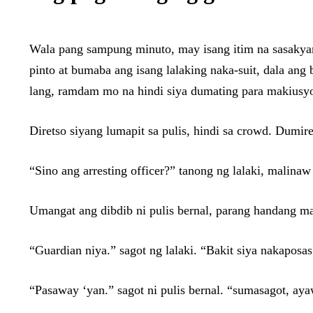
Wala pang sampung minuto, may isang itim na sasakyan
pinto at bumaba ang isang lalaking naka-suit, dala ang 
lang, ramdam mo na hindi siya dumating para makiusy
Diretso siyang lumapit sa pulis, hindi sa crowd. Dumire
“Sino ang arresting officer?” tanong ng lalaki, malinaw
Umangat ang dibdib ni pulis bernal, parang handang m
“Guardian niya.” sagot ng lalaki. “Bakit siya nakaposas
“Pasaway ‘yan.” sagot ni pulis bernal. “sumasagot, a