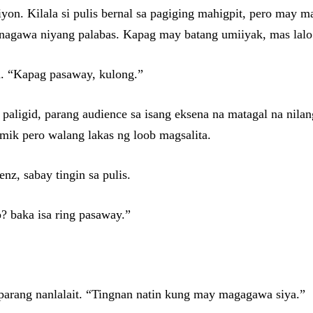
 iyon. Kilala si pulis bernal sa pagiging mahigpit, pero may 
ginagawa niyang palabas. Kapag may batang umiiyak, mas lalo
d. “Kapag pasaway, kulong.”
a paligid, parang audience sa isang eksena na matagal na ni
mik pero walang lakas ng loob magsalita.
nz, sabay tingin sa pulis.
? baka isa ring pasaway.”
 parang nanlalait. “Tingnan natin kung may magagawa siya.”