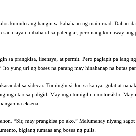
t halos kumulo ang hangin sa kahabaan ng main road. Dahan-d
sana siya na ihahatid sa palengke, pero nang kumaway ang pul
n sa prangkisa, lisensya, at permit. Pero paglapit pa lang ng
 Ito yung uri ng boses na parang may hinahanap na butas pa
kasandal sa sidecar. Tumingin si Jun sa kanya, gulat at nap
ng mga tao sa paligid. May mga tumigil na motorsiklo. May
abangan na eksena.
ahon. “Sir, may prangkisa po ako.” Malumanay niyang sagot
umento, biglang tumaas ang boses ng pulis.