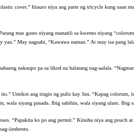
 plastic cover.” Itinuro niya ang parte ng tricycle kung saan
Parang mas gusto niyang manatili sa kwento niyang “colorum
y yan.” May nagsabi, “Kawawa naman.” At may isa pang lal
a babaeng nakaupo pa sa likod na halatang nag-aalala. “Nagm
ito.” Umikot ang tingin ng pulis kay Jun. “Kapag colorum, 
in, wala siyang pasada. Ibig sabihin, wala siyang ulam. Ibig
 boses. “Papakita ko po ang permit.” Kinuha niya ang pouch at
 nag-iimbento.