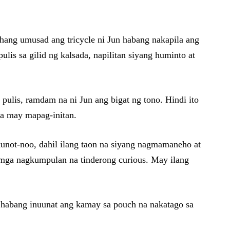
ahang umusad ang tricycle ni Jun habang nakapila ang
is sa gilid ng kalsada, napilitan siyang huminto at
 pulis, ramdam na ni Jun ang bigat ng tono. Hindi ito
ra may mapag-initan.
akunot-noo, dahil ilang taon na siyang nagmamaneho at
 mga nagkumpulan na tinderong curious. May ilang
 habang inuunat ang kamay sa pouch na nakatago sa