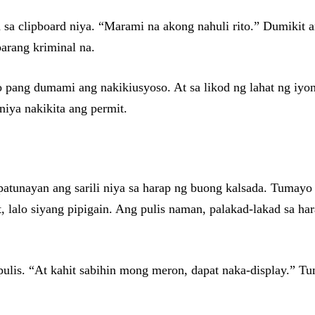
sa clipboard niya. “Marami na akong nahuli rito.” Dumikit ang
arang kriminal na.
o pang dumami ang nakikiusyoso. At sa likod ng lahat ng iyon
niya nakikita ang permit.
patunayan ang sarili niya sa harap ng buong kalsada. Tumayo s
t, lalo siyang pipigain. Ang pulis naman, palakad-lakad sa h
ulis. “At kahit sabihin mong meron, dapat naka-display.” Tu