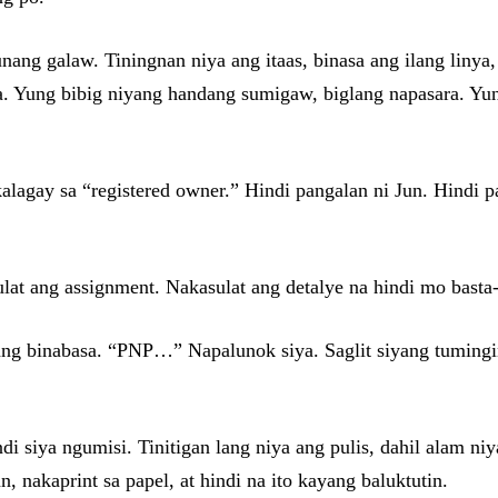
ang galaw. Tiningnan niya ang itaas, binasa ang ilang liny
ba. Yung bibig niyang handang sumigaw, biglang napasara. Y
alagay sa “registered owner.” Hindi pangalan ni Jun. Hindi 
ulat ang assignment. Nakasulat ang detalye na hindi mo basta-
ang binabasa. “PNP…” Napalunok siya. Saglit siyang tumingin
ndi siya ngumisi. Tinitigan lang niya ang pulis, dahil alam n
, nakaprint sa papel, at hindi na ito kayang baluktutin.