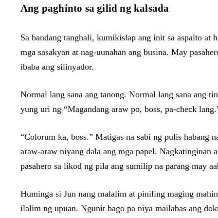
Ang paghinto sa gilid ng kalsada
Sa bandang tanghali, kumikislap ang init sa aspalto a
mga sasakyan at nag-uunahan ang busina. May pasahero 
ibaba ang silinyador.
Normal lang sana ang tanong. Normal lang sana ang tingi
yung uri ng “Magandang araw po, boss, pa-check lang.”
“Colorum ka, boss.” Matigas na sabi ng pulis habang na
araw-araw niyang dala ang mga papel. Nagkatinginan a
pasahero sa likod ng pila ang sumilip na parang may a
Huminga si Jun nang malalim at piniling maging mahin
ilalim ng upuan. Ngunit bago pa niya mailabas ang dok