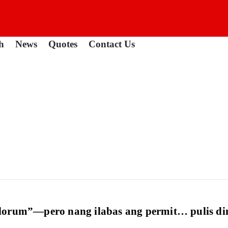
h
News
Quotes
Contact Us
“colorum”—pero nang ilabas ang permit… pulis di