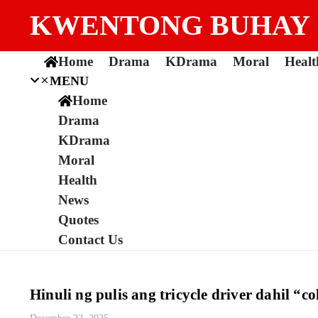
Skip to content
KWENTONG BUHAY
Home
Drama
KDrama
Moral
Healt
MENU
Home
Drama
KDrama
Moral
Health
News
Quotes
Contact Us
Hinuli ng pulis ang tricycle driver dahil 