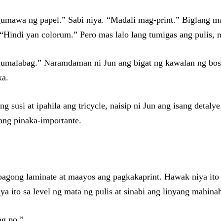
gumawa ng papel.” Sabi niya. “Madali mag-print.” Biglang may
i. “Hindi yan colorum.” Pero mas lalo lang tumigas ang pulis
g lumalabag.” Naramdaman ni Jun ang bigat ng kawalan ng bos
ka.
ng susi at ipahila ang tricycle, naisip ni Jun ang isang detal
 ang pinaka-importante.
bagong laminate at maayos ang pagkakaprint. Hawak niya it
iya ito sa level ng mata ng pulis at sinabi ang linyang mahin
ng po.”