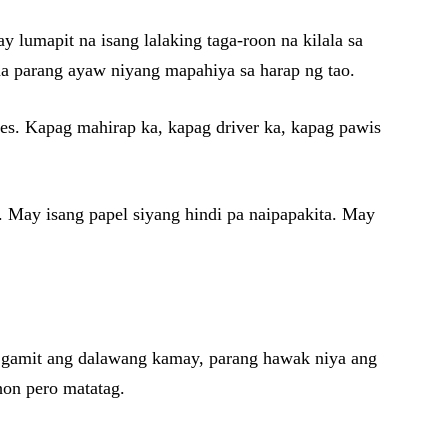
 lumapit na isang lalaking taga-roon na kilala sa
, na parang ayaw niyang mapahiya sa harap ng tao.
es. Kapag mahirap ka, kapag driver ka, kapag pawis
ye. May isang papel siyang hindi pa naipapakita. May
o gamit ang dalawang kamay, parang hawak niya ang
ahon pero matatag.