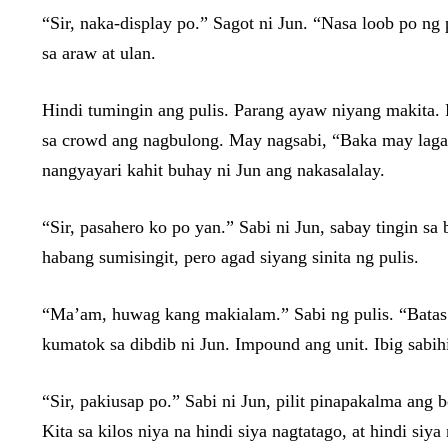
“Sir, naka-display po.” Sagot ni Jun. “Nasa loob po ng
sa araw at ulan.
Hindi tumingin ang pulis. Parang ayaw niyang makita. 
sa crowd ang nagbulong. May nagsabi, “Baka may laga
nangyayari kahit buhay ni Jun ang nakasalalay.
“Sir, pasahero ko po yan.” Sabi ni Jun, sabay tingin s
habang sumisingit, pero agad siyang sinita ng pulis.
“Ma’am, huwag kang makialam.” Sabi ng pulis. “Batas 
kumatok sa dibdib ni Jun. Impound ang unit. Ibig sabih
“Sir, pakiusap po.” Sabi ni Jun, pilit pinapakalma ang
Kita sa kilos niya na hindi siya nagtatago, at hindi siya