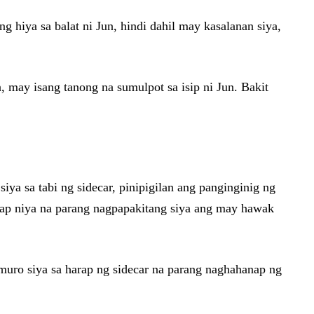
 hiya sa balat ni Jun, hindi dahil may kasalanan siya,
, may isang tanong na sumulpot sa isip ni Jun. Bakit
iya sa tabi ng sidecar, pinipigilan ang panginginig ng
arap niya na parang nagpapakitang siya ang may hawak
muro siya sa harap ng sidecar na parang naghahanap ng