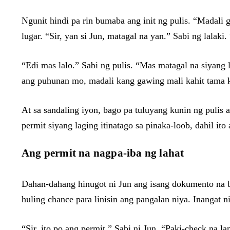
Ngunit hindi pa rin bumaba ang init ng pulis. “Madali 
lugar. “Sir, yan si Jun, matagal na yan.” Sabi ng lalak
“Edi mas lalo.” Sabi ng pulis. “Mas matagal na siyan
ang puhunan mo, madali kang gawing mali kahit tama 
At sa sandaling iyon, bago pa tuluyang kunin ng pulis a
permit siyang laging itinatago sa pinaka-loob, dahil ito
Ang permit na nagpa-iba ng lahat
Dahan-dahang hinugot ni Jun ang isang dokumento na 
huling chance para linisin ang pangalan niya. Inangat n
“Sir, ito po ang permit.” Sabi ni Jun. “Paki-check na la