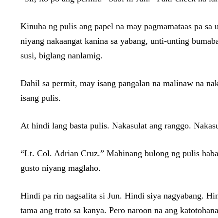
Kinuha ng pulis ang papel na may pagmamataas pa sa un
niyang nakaangat kanina sa yabang, unti-unting buma
susi, biglang nanlamig.
Dahil sa permit, may isang pangalan na malinaw na nak
isang pulis.
At hindi lang basta pulis. Nakasulat ang ranggo. Nakas
“Lt. Col. Adrian Cruz.” Mahinang bulong ng pulis hab
gusto niyang maglaho.
Hindi pa rin nagsalita si Jun. Hindi siya nagyabang. Hi
tama ang trato sa kanya. Pero naroon na ang katotohanan