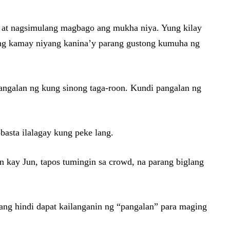
a, at nagsimulang magbago ang mukha niya. Yung kilay
ung kamay niyang kanina’y parang gustong kumuha ng
pangalan ng kung sinong taga-roon. Kundi pangalan ng
basta ilalagay kung peke lang.
 kay Jun, tapos tumingin sa crowd, na parang biglang
iyang hindi dapat kailanganin ng “pangalan” para maging