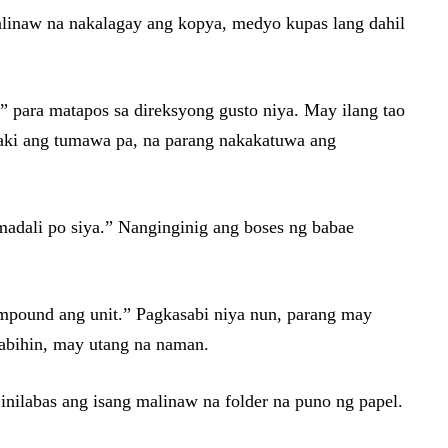
 malinaw na nakalagay ang kopya, medyo kupas lang dahil
” para matapos sa direksyong gusto niya. May ilang tao
aki ang tumawa pa, na parang nakakatuwa ang
amadali po siya.” Nanginginig ang boses ng babae
impound ang unit.” Pagkasabi niya nun, parang may
 sabihin, may utang na naman.
 inilabas ang isang malinaw na folder na puno ng papel.