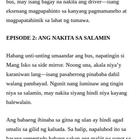
bus, may isang bagay na nakita ang driver—isang
eksenang magpapahinto sa kanyang pagmamaneho at
magpapatahimik sa lahat ng tumawa.
EPISODE 2: ANG NAKITA SA SALAMIN
Habang unti-unting umaandar ang bus, napatingin si
Mang Isko sa side mirror. Noong una, akala niya’y
karaniwan lang—isang pasaherong pinababa dahil
walang pambayad. Ngunit nang luminaw ang tingin
niya sa salamin, may nakita siyang hindi niya kayang
balewalain.
Ang babaeng ibinaba sa gitna ng ulan ay hindi agad
umalis sa gilid ng kalsada. Sa halip, napaluhod ito sa
basang sementado habang yakap ang maliit na supot sa