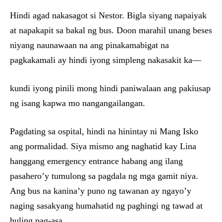
Hindi agad nakasagot si Nestor. Bigla siyang napaiyak
at napakapit sa bakal ng bus. Doon marahil unang beses
niyang naunawaan na ang pinakamabigat na
pagkakamali ay hindi iyong simpleng nakasakit ka—
kundi iyong pinili mong hindi paniwalaan ang pakiusap
ng isang kapwa mo nangangailangan.
Pagdating sa ospital, hindi na hinintay ni Mang Isko
ang pormalidad. Siya mismo ang naghatid kay Lina
hanggang emergency entrance habang ang ilang
pasahero’y tumulong sa pagdala ng mga gamit niya.
Ang bus na kanina’y puno ng tawanan ay ngayo’y
naging sasakyang humahatid ng paghingi ng tawad at
huling pag-asa.