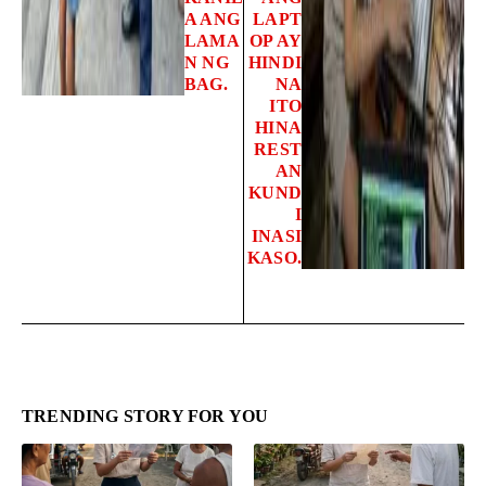
A ANG
LAPT
LAMA
OP AY
N NG
HINDI
BAG.
NA
ITO
HINA
REST
AN
KUND
I
INASI
KASO.
TRENDING STORY FOR YOU