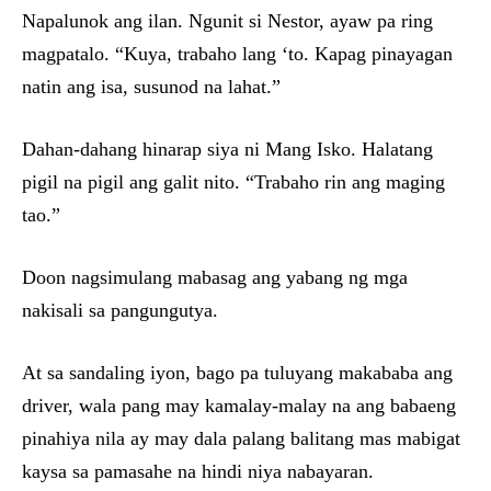
Napalunok ang ilan. Ngunit si Nestor, ayaw pa ring
magpatalo. “Kuya, trabaho lang ‘to. Kapag pinayagan
natin ang isa, susunod na lahat.”
Dahan-dahang hinarap siya ni Mang Isko. Halatang
pigil na pigil ang galit nito. “Trabaho rin ang maging
tao.”
Doon nagsimulang mabasag ang yabang ng mga
nakisali sa pangungutya.
At sa sandaling iyon, bago pa tuluyang makababa ang
driver, wala pang may kamalay-malay na ang babaeng
pinahiya nila ay may dala palang balitang mas mabigat
kaysa sa pamasahe na hindi niya nabayaran.