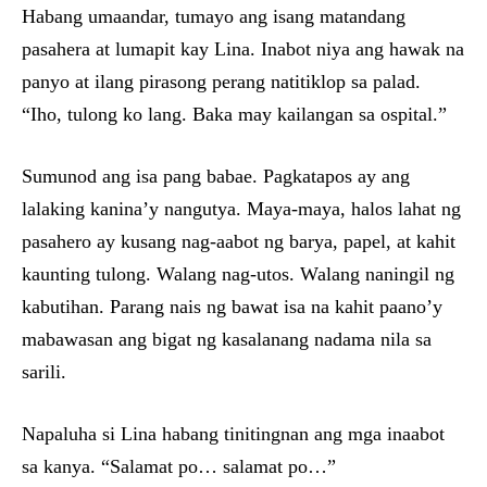
Habang umaandar, tumayo ang isang matandang
pasahera at lumapit kay Lina. Inabot niya ang hawak na
panyo at ilang pirasong perang natitiklop sa palad.
“Iho, tulong ko lang. Baka may kailangan sa ospital.”
Sumunod ang isa pang babae. Pagkatapos ay ang
lalaking kanina’y nangutya. Maya-maya, halos lahat ng
pasahero ay kusang nag-aabot ng barya, papel, at kahit
kaunting tulong. Walang nag-utos. Walang naningil ng
kabutihan. Parang nais ng bawat isa na kahit paano’y
mabawasan ang bigat ng kasalanang nadama nila sa
sarili.
Napaluha si Lina habang tinitingnan ang mga inaabot
sa kanya. “Salamat po… salamat po…”