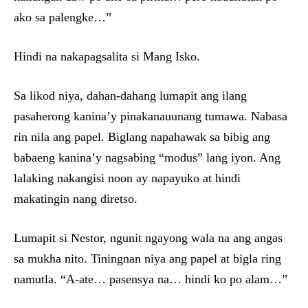
ako sa palengke…”
Hindi na nakapagsalita si Mang Isko.
Sa likod niya, dahan-dahang lumapit ang ilang
pasaherong kanina’y pinakanauunang tumawa. Nabasa
rin nila ang papel. Biglang napahawak sa bibig ang
babaeng kanina’y nagsabing “modu s” lang iyon. Ang
lalaking nakangisi noon ay napayuko at hindi
makatingin nang diretso.
Lumapit si Nestor, ngunit ngayong wala na ang angas
sa mukha nito. Tiningnan niya ang papel at bigla ring
namutla. “A-ate… pasensya na… hindi ko po alam…”