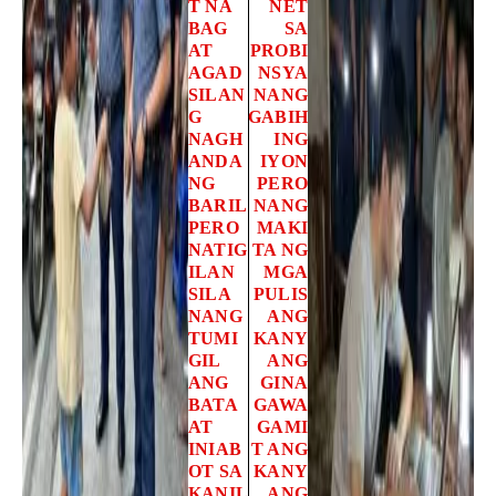
T NA
NET
BAG
SA
AT
PROBI
AGAD
NSYA
SILAN
NANG
G
GABIH
NAGH
ING
ANDA
IYON
NG
PERO
BARIL
NANG
PERO
MAKI
NATIG
TA NG
ILAN
MGA
SILA
PULIS
NANG
ANG
TUMI
KANY
GIL
ANG
ANG
GINA
BATA
GAWA
AT
GAMI
INIAB
T ANG
OT SA
KANY
KANIL
ANG