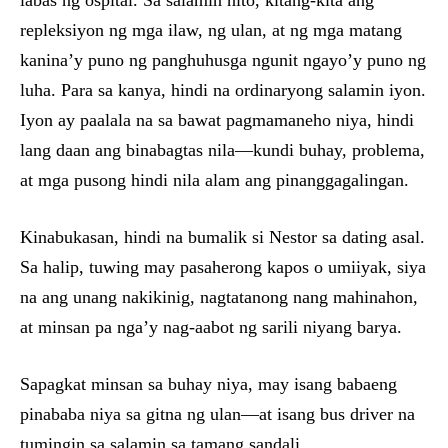
labas ng ospital. Sa salamin nito, kitang-kita ang
repleksiyon ng mga ilaw, ng ulan, at ng mga matang
kanina’y puno ng panghuhusga ngunit ngayo’y puno ng
luha. Para sa kanya, hindi na ordinaryong salamin iyon.
Iyon ay paalala na sa bawat pagmamaneho niya, hindi
lang daan ang binabagtas nila—kundi buhay, problema,
at mga pusong hindi nila alam ang pinanggagalingan.
Kinabukasan, hindi na bumalik si Nestor sa dating asal.
Sa halip, tuwing may pasaherong kapos o umiiyak, siya
na ang unang nakikinig, nagtatanong nang mahinahon,
at minsan pa nga’y nag-aabot ng sarili niyang barya.
Sapagkat minsan sa buhay niya, may isang babaeng
pinababa niya sa gitna ng ulan—at isang bus driver na
tumingin sa salamin sa tamang sandali.