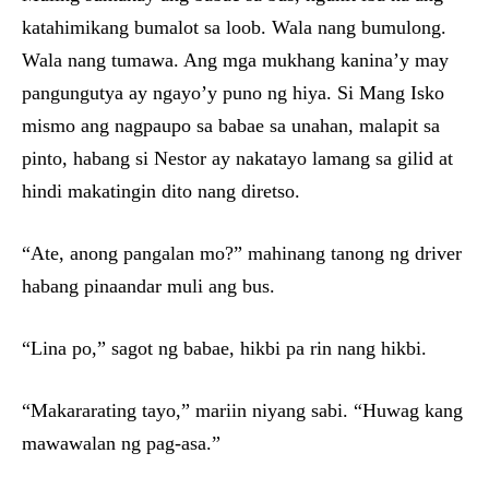
katahimikang bumalot sa loob. Wala nang bumulong.
Wala nang tumawa. Ang mga mukhang kanina’y may
pangungutya ay ngayo’y puno ng hiya. Si Mang Isko
mismo ang nagpaupo sa babae sa unahan, malapit sa
pinto, habang si Nestor ay nakatayo lamang sa gilid at
hindi makatingin dito nang diretso.
“Ate, anong pangalan mo?” mahinang tanong ng driver
habang pinaandar muli ang bus.
“Lina po,” sagot ng babae, hikbi pa rin nang hikbi.
“Makararating tayo,” mariin niyang sabi. “Huwag kang
mawawalan ng pag-asa.”