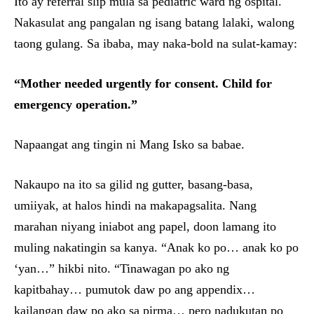
Ito ay referral slip mula sa pediatric ward ng ospital.
Nakasulat ang pangalan ng isang batang lalaki, walong
taong gulang. Sa ibaba, may naka-bold na sulat-kamay:
“Mother needed urgently for consent. Child for
emergency operation.”
Napaangat ang tingin ni Mang Isko sa babae.
Nakaupo na ito sa gilid ng gutter, basang-basa,
umiiyak, at halos hindi na makapagsalita. Nang
marahan niyang iniabot ang papel, doon lamang ito
muling nakatingin sa kanya. “Anak ko po… anak ko po
‘yan…” hikbi nito. “Tinawagan po ako ng
kapitbahay… pumutok daw po ang appendix…
kailangan daw po ako sa pirma… pero nadukutan po