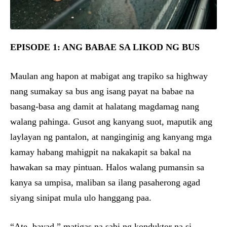
EPISODE 1: ANG BABAE SA LIKOD NG BUS
Maulan ang hapon at mabigat ang trapiko sa highway
nang sumakay sa bus ang isang payat na babae na
basang-basa ang damit at halatang magdamag nang
walang pahinga. Gusot ang kanyang suot, maputik ang
laylayan ng pantalon, at nanginginig ang kanyang mga
kamay habang mahigpit na nakakapit sa bakal na
hawakan sa may pintuan. Halos walang pumansin sa
kanya sa umpisa, maliban sa ilang pasaherong agad
siyang sinipat mula ulo hanggang paa.
“Ate, bayad,” matigas na sabi ng konduktor na si