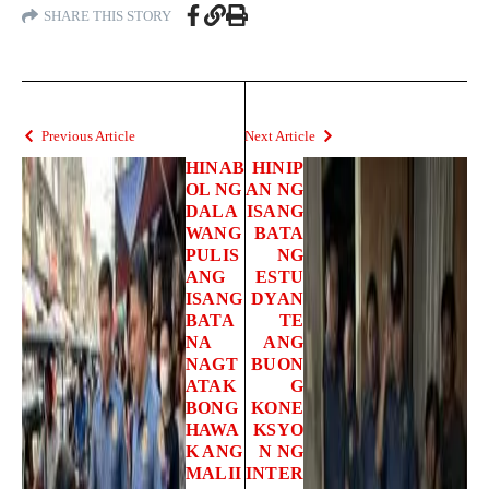
SHARE THIS STORY
Previous Article
Next Article
HINAB
HINIP
OL NG
AN NG
DALA
ISANG
WANG
BATA
PULIS
NG
ANG
ESTU
ISANG
DYAN
BATA
TE
NA
ANG
NAGT
BUON
ATAK
G
BONG
KONE
HAWA
KSYO
K ANG
N NG
MALII
INTER