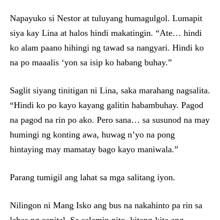
Napayuko si Nestor at tuluyang humagulgol. Lumapit
siya kay Lina at halos hindi makatingin. “Ate… hindi
ko alam paano hihingi ng tawad sa nangyari. Hindi ko
na po maaalis ‘yon sa isip ko habang buhay.”
Saglit siyang tinitigan ni Lina, saka marahang nagsalita.
“Hindi ko po kayo kayang galitin habambuhay. Pagod
na pagod na rin po ako. Pero sana… sa susunod na may
humingi ng konting awa, huwag n’yo na pong
hintaying may mamatay bago kayo maniwala.”
Parang tumigil ang lahat sa mga salitang iyon.
Nilingon ni Mang Isko ang bus na nakahinto pa rin sa