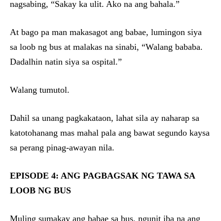
nagsabing, “Sakay ka ulit. Ako na ang bahala.”
At bago pa man makasagot ang babae, lumingon siya
sa loob ng bus at malakas na sinabi, “Walang bababa.
Dadalhin natin siya sa ospital.”
Walang tumutol.
Dahil sa unang pagkakataon, lahat sila ay naharap sa
katotohanang mas mahal pala ang bawat segundo kaysa
sa perang pinag-awayan nila.
EPISODE 4: ANG PAGBAGSAK NG TAWA SA
LOOB NG BUS
Muling sumakay ang babae sa bus, ngunit iba na ang