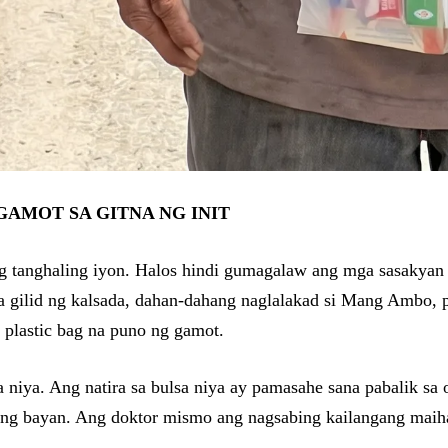
AMOT SA GITNA NG INIT
g tanghaling iyon. Halos hindi gumagalaw ang mga sasakyan 
a gilid ng kalsada, dahan-dahang naglalakad si Mang Ambo, p
t plastic bag na puno ng gamot.
 niya. Ang natira sa bulsa niya ay pamasahe sana pabalik sa 
ilang bayan. Ang doktor mismo ang nagsabing kailangang mai