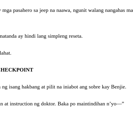
y mga pasahero sa jeep na naawa, ngunit walang nangahas m
matanda ay hindi lang simpleng reseta.
lahat.
 CHECKPOINT
g isang hakbang at pilit na iniabot ang sobre kay Benjie.
an at instruction ng doktor. Baka po maintindihan n’yo—”