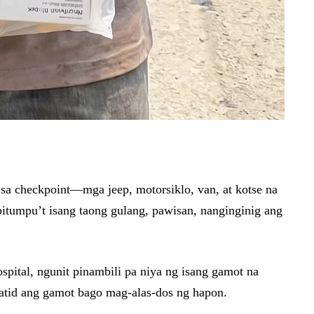
sa checkpoint—mga jeep, motorsiklo, van, at kotse na
itumpu’t isang taong gulang, pawisan, nanginginig ang
ospital, ngunit pinambili pa niya ng isang gamot na
hatid ang gamot bago mag-alas-dos ng hapon.