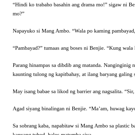
“Hindi ko trabaho basahin ang drama mo!” sigaw ni Be
mo?”
Napayuko si Mang Ambo. “Wala po kaming pambayad, s
“Pambayad?” tumaas ang boses ni Benjie. “Kung wala
Parang hinampas sa dibdib ang matanda. Nanginginig n
kaunting tulong ng kapitbahay, at ilang baryang galing
May isang babae sa likod ng barrier ang nagsalita. “Si
Agad siyang binalingan ni Benjie. “Ma’am, huwag kay
Sa sobrang kaba, napabitaw si Mang Ambo sa plastic ba
kanyang tuhod, halos matumba siya.