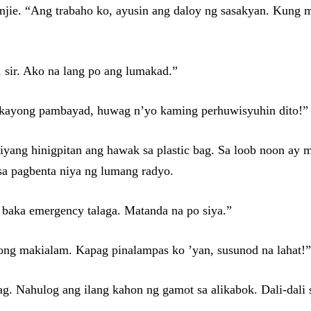
njie. “Ang trabaho ko, ayusin ang daloy ng sasakyan. Kung m
ir. Ako na lang po ang lumakad.”
 kayong pambayad, huwag n’yo kaming perhuwisyuhin dito!”
iyang hinigpitan ang hawak sa plastic bag. Sa loob noon ay
 sa pagbenta niya ng lumang radyo.
r, baka emergency talaga. Matanda na po siya.”
ong makialam. Kapag pinalampas ko ’yan, susunod na lahat!”
g. Nahulog ang ilang kahon ng gamot sa alikabok. Dali-dali 