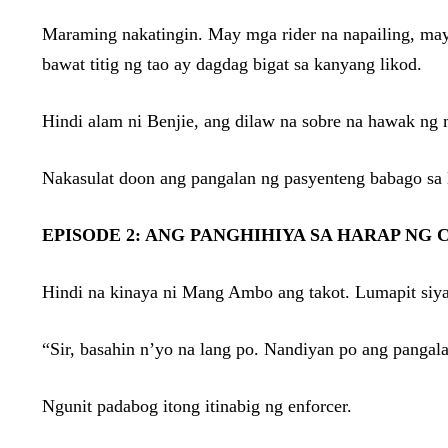
Maraming nakatingin. May mga rider na napailing, ma
bawat titig ng tao ay dagdag bigat sa kanyang likod.
Hindi alam ni Benjie, ang dilaw na sobre na hawak ng 
Nakasulat doon ang pangalan ng pasyenteng babago sa 
EPISODE 2: ANG PANGHIHIYA SA HARAP NG
Hindi na kinaya ni Mang Ambo ang takot. Lumapit siya n
“Sir, basahin n’yo na lang po. Nandiyan po ang pangal
Ngunit padabog itong itinabig ng enforcer.