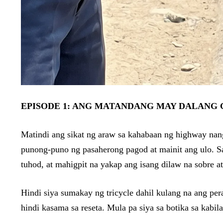
EPISODE 1: ANG MATANDANG MAY DALANG G
Matindi ang sikat ng araw sa kahabaan ng highway nan
punong-puno ng pasaherong pagod at mainit ang ulo. S
tuhod, at mahigpit na yakap ang isang dilaw na sobre a
Hindi siya sumakay ng tricycle dahil kulang na ang pera
hindi kasama sa reseta. Mula pa siya sa botika sa kab