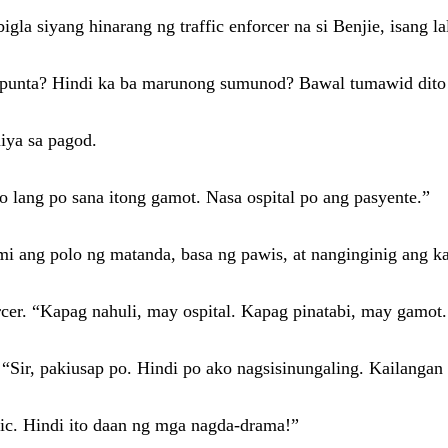
igla siyang hinarang ng traffic enforcer na si Benjie, isang la
pupunta? Hindi ka ba marunong sumunod? Bawal tumawid dito
iya sa pagod.
ko lang po sana itong gamot. Nasa ospital po ang pasyente.”
mi ang polo ng matanda, basa ng pawis, at nanginginig ang k
orcer. “Kapag nahuli, may ospital. Kapag pinatabi, may gam
 “Sir, pakiusap po. Hindi po ako nagsisinungaling. Kailangan 
fic. Hindi ito daan ng mga nagda-drama!”