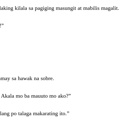
laking kilala sa pagiging masungit at mabilis magalit.
!”
amay sa hawak na sobre.
ot. Akala mo ba mauuto mo ako?”
lang po talaga makarating ito.”