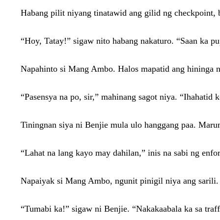
Habang pilit niyang tinatawid ang gilid ng checkpoint, b
“Hoy, Tatay!” sigaw nito habang nakaturo. “Saan ka 
Napahinto si Mang Ambo. Halos mapatid ang hininga n
“Pasensya na po, sir,” mahinang sagot niya. “Ihahatid 
Tiningnan siya ni Benjie mula ulo hanggang paa. Maru
“Lahat na lang kayo may dahilan,” inis na sabi ng enf
Napaiyak si Mang Ambo, ngunit pinigil niya ang sarili.
“Tumabi ka!” sigaw ni Benjie. “Nakakaabala ka sa traf