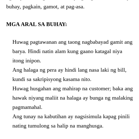
buhay, pagkain, gamot, at pag-asa.
MGA ARAL SA BUHAY:
Huwag pagtawanan ang taong nagbabayad gamit ang
barya. Hindi natin alam kung gaano katagal niya
itong inipon.
Ang halaga ng pera ay hindi lang nasa laki ng bill,
kundi sa sakripisyong kasama nito.
Huwag husgahan ang mahirap na customer; baka ang
hawak niyang maliit na halaga ay bunga ng malaking
pagmamahal.
Ang tunay na kabutihan ay nagsisimula kapag pinili
nating tumulong sa halip na manghusga.