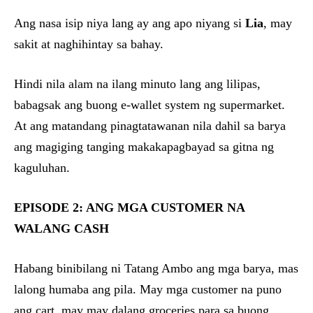
Ang nasa isip niya lang ay ang apo niyang si
Lia
, may
sakit at naghihintay sa bahay.
Hindi nila alam na ilang minuto lang ang lilipas,
babagsak ang buong e-wallet system ng supermarket.
At ang matandang pinagtatawanan nila dahil sa barya
ang magiging tanging makakapagbayad sa gitna ng
kaguluhan.
EPISODE 2: ANG MGA CUSTOMER NA
WALANG CASH
Habang binibilang ni Tatang Ambo ang mga barya, mas
lalong humaba ang pila. May mga customer na puno
ang cart, may may dalang groceries para sa buong