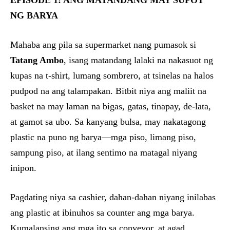
EPISODE 1: ANG MATANDANG MAY SUPOT
NG BARYA
Mahaba ang pila sa supermarket nang pumasok si
Tatang Ambo
, isang matandang lalaki na nakasuot ng
kupas na t-shirt, lumang sombrero, at tsinelas na halos
pudpod na ang talampakan. Bitbit niya ang maliit na
basket na may laman na bigas, gatas, tinapay, de-lata,
at gamot sa ubo. Sa kanyang bulsa, may nakatagong
plastic na puno ng barya—mga piso, limang piso,
sampung piso, at ilang sentimo na matagal niyang
inipon.
Pagdating niya sa cashier, dahan-dahan niyang inilabas
ang plastic at ibinuhos sa counter ang mga barya.
Kumalansing ang mga ito sa conveyor, at agad