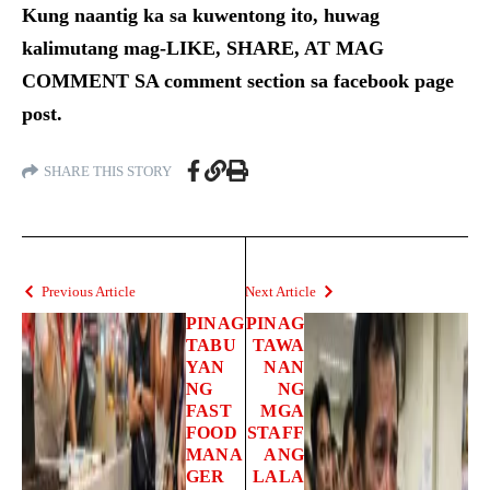
Kung naantig ka sa kuwentong ito, huwag
kalimutang mag-LIKE, SHARE, AT MAG
COMMENT SA comment section sa facebook page
post.
SHARE THIS STORY
Previous Article
Next Article
PINAG
PINAG
TABU
TAWA
YAN
NAN
NG
NG
FAST
MGA
FOOD
STAFF
MANA
ANG
GER
LALA