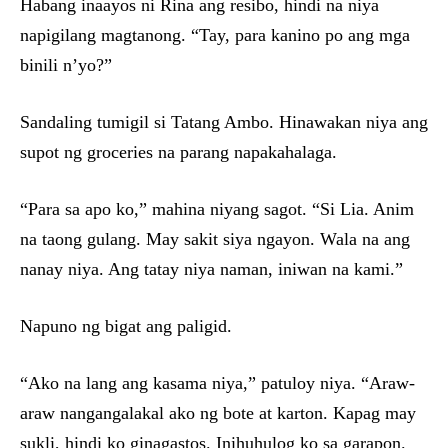
Habang inaayos ni Rina ang resibo, hindi na niya
napigilang magtanong. “Tay, para kanino po ang mga
binili n’yo?”
Sandaling tumigil si Tatang Ambo. Hinawakan niya ang
supot ng groceries na parang napakahalaga.
“Para sa apo ko,” mahina niyang sagot. “Si Lia. Anim
na taong gulang. May sakit siya ngayon. Wala na ang
nanay niya. Ang tatay niya naman, iniwan na kami.”
Napuno ng bigat ang paligid.
“Ako na lang ang kasama niya,” patuloy niya. “Araw-
araw nangangalakal ako ng bote at karton. Kapag may
sukli, hindi ko ginagastos. Inihuhulog ko sa garapon.