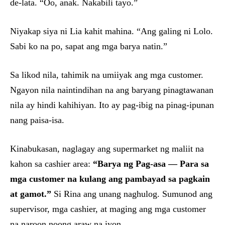
de-lata. “Oo, anak. Nakabili tayo.”
Niyakap siya ni Lia kahit mahina. “Ang galing ni Lolo.
Sabi ko na po, sapat ang mga barya natin.”
Sa likod nila, tahimik na umiiyak ang mga customer.
Ngayon nila naintindihan na ang baryang pinagtawanan
nila ay hindi kahihiyan. Ito ay pag-ibig na pinag-ipunan
nang paisa-isa.
Kinabukasan, naglagay ang supermarket ng maliit na
kahon sa cashier area:
“Barya ng Pag-asa — Para sa
mga customer na kulang ang pambayad sa pagkain
at gamot.”
Si Rina ang unang naghulog. Sumunod ang
supervisor, mga cashier, at maging ang mga customer
na naroon noong araw na iyon.