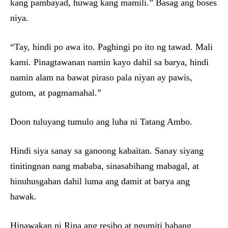
kang pambayad, huwag kang mamili.” Basag ang boses
niya.
“Tay, hindi po awa ito. Paghingi po ito ng tawad. Mali
kami. Pinagtawanan namin kayo dahil sa barya, hindi
namin alam na bawat piraso pala niyan ay pawis,
gutom, at pagmamahal.”
Doon tuluyang tumulo ang luha ni Tatang Ambo.
Hindi siya sanay sa ganoong kabaitan. Sanay siyang
tinitingnan nang mababa, sinasabihang mabagal, at
hinuhusgahan dahil luma ang damit at barya ang
hawak.
Hinawakan ni Rina ang resibo at ngumiti habang