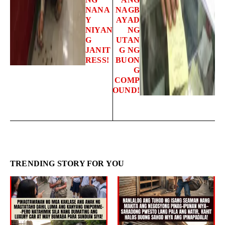
NANA
NAGB
Y
AYAD
NIYAN
NG
G
UTAN
JANIT
G NG
RESS!
BUON
G
COMP
OUND!
TRENDING STORY FOR YOU