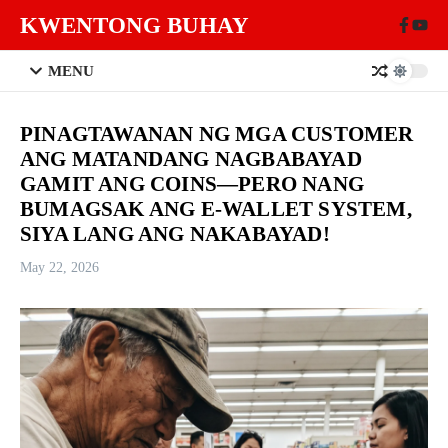
Skip to content
KWENTONG BUHAY
MENU
PINAGTAWANAN NG MGA CUSTOMER
ANG MATANDANG NAGBABAYAD
GAMIT ANG COINS—PERO NANG
BUMAGSAK ANG E-WALLET SYSTEM,
SIYA LANG ANG NAKABAYAD!
May 22, 2026