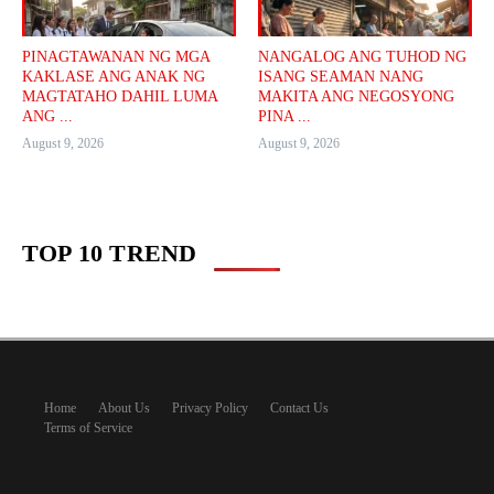
PINAGTAWANAN NG MGA
NANGALOG ANG TUHOD NG
KAKLASE ANG ANAK NG
ISANG SEAMAN NANG
MAGTATAHO DAHIL LUMA
MAKITA ANG NEGOSYONG
ANG ...
PINA ...
August 9, 2026
August 9, 2026
TOP 10 TREND
Home
About Us
Privacy Policy
Contact Us
Terms of Service