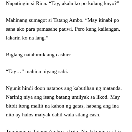
Napatingin si Rina. “Tay, akala ko po kulang kayo?”
Mahinang sumagot si Tatang Ambo. “May itinabi po
sana ako para pamasahe pauwi. Pero kung kailangan,
lakarin ko na lang.”
Biglang natahimik ang cashier.
“Tay…” mahina niyang sabi.
Ngunit hindi doon natapos ang kabutihan ng matanda.
Narinig niya ang isang batang umiiyak sa likod. May
bitbit itong maliit na kahon ng gatas, habang ang ina
nito ay halos maiyak dahil wala silang cash.
Tumingin si Tatang Ambo sa bata. Naalala niya si Lia