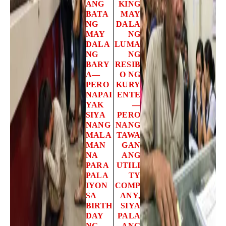
ANG
KING
BATA
MAY
NG
DALA
MAY
NG
DALA
LUMA
NG
NG
BARY
RESIB
A—
O NG
PERO
KURY
NAPAI
ENTE
YAK
—
SIYA
PERO
NANG
NANG
MALA
TAWA
MAN
GAN
NA
ANG
PARA
UTILI
PALA
TY
IYON
COMP
SA
ANY,
BIRTH
SIYA
DAY
PALA
NG
ANG