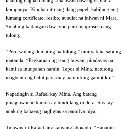
lalaking nagpakilalang kinatawan daw ng ospital at
kompanya. Kinuha nito ang ilang papel, kabilang ang
lumang certificate, resibo, at sulat na iniwan ni Mara.
Sinabing kailangan daw iyon para maiproseso ang
tulong.
“Pero walang dumating na tulong,” umiiyak na sabi ng
matanda. “Pagkaraan ng isang buwan, pinalayas na
kami sa inuupahan namin. Tapos si Mina, natutong
magbenta ng balut para may pambili ng gamot ko.”
Napatingin si Rafael kay Mina. Ang batang
pinagtawanan kanina ay hindi lang tindera. Siya ay
anak ng babaeng nagligtas sa pamilya niya.
Tinawag ni Rafael ang kanyang abogado. “Hanapin