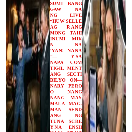
SUMI
BANG
GAW
NA
NG
LIVE
“HUW
SELLE
AG
R ANG
MONG
TAHI
INUMI
MIK
N
NA
‘YAN!
NANA
”—
Y SA
NAPA
COM
TIGIL
MENT
ANG
SECTI
BILYO
ON—
NARY
PERO
O
NANG
NANG
MAY
MALA
MAG-
MAN
SEND
ANG
NG
TUNA
SCRE
Y NA
ENSH