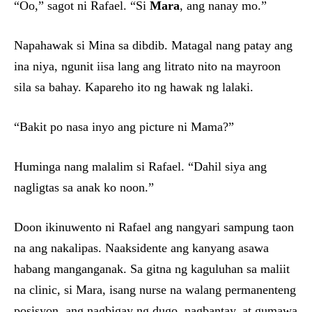
“Oo,” sagot ni Rafael. “Si
Mara
, ang nanay mo.”
Napahawak si Mina sa dibdib. Matagal nang patay ang
ina niya, ngunit iisa lang ang litrato nito na mayroon
sila sa bahay. Kapareho ito ng hawak ng lalaki.
“Bakit po nasa inyo ang picture ni Mama?”
Huminga nang malalim si Rafael. “Dahil siya ang
nagligtas sa anak ko noon.”
Doon ikinuwento ni Rafael ang nangyari sampung taon
na ang nakalipas. Naaksidente ang kanyang asawa
habang manganganak. Sa gitna ng kaguluhan sa maliit
na clinic, si Mara, isang nurse na walang permanenteng
posisyon, ang nagbigay ng dugo, nagbantay, at gumawa