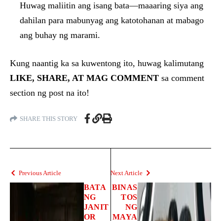
Huwag maliitin ang isang bata—maaaring siya ang
dahilan para mabunyag ang katotohanan at mabago
ang buhay ng marami.
Kung naantig ka sa kuwentong ito, huwag kalimutang
LIKE, SHARE, AT MAG COMMENT
sa comment
section ng post na ito!
SHARE THIS STORY
Previous Article
Next Article
BATA
BINAS
NG
TOS
JANIT
NG
OR
MAYA