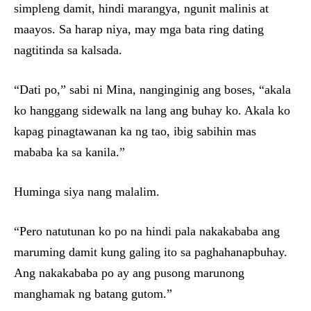
simpleng damit, hindi marangya, ngunit malinis at
maayos. Sa harap niya, may mga bata ring dating
nagtitinda sa kalsada.
“Dati po,” sabi ni Mina, nanginginig ang boses, “akala
ko hanggang sidewalk na lang ang buhay ko. Akala ko
kapag pinagtawanan ka ng tao, ibig sabihin mas
mababa ka sa kanila.”
Huminga siya nang malalim.
“Pero natutunan ko po na hindi pala nakakababa ang
maruming damit kung galing ito sa paghahanapbuhay.
Ang nakakababa po ay ang pusong marunong
manghamak ng batang gutom.”