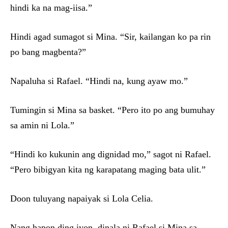
hindi ka na mag-iisa.”
Hindi agad sumagot si Mina. “Sir, kailangan ko pa rin
po bang magbenta?”
Napaluha si Rafael. “Hindi na, kung ayaw mo.”
Tumingin si Mina sa basket. “Pero ito po ang bumuhay
sa amin ni Lola.”
“Hindi ko kukunin ang dignidad mo,” sagot ni Rafael.
“Pero bibigyan kita ng karapatang maging bata ulit.”
Doon tuluyang napaiyak si Lola Celia.
Nang hapon ding iyon, dinala ni Rafael si Mina sa