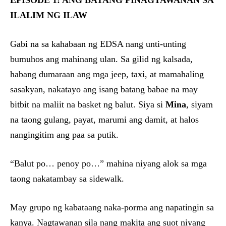
EPISODE 1: ANG BATANG PINAGTAWANAN SA
ILALIM NG ILAW
Gabi na sa kahabaan ng EDSA nang unti-unting
bumuhos ang mahinang ulan. Sa gilid ng kalsada,
habang dumaraan ang mga jeep, taxi, at mamahaling
sasakyan, nakatayo ang isang batang babae na may
bitbit na maliit na basket ng balut. Siya si
Mina
, siyam
na taong gulang, payat, marumi ang damit, at halos
nangingitim ang paa sa putik.
“Balut po… penoy po…” mahina niyang alok sa mga
taong nakatambay sa sidewalk.
May grupo ng kabataang naka-porma ang napatingin sa
kanya. Nagtawanan sila nang makita ang suot niyang