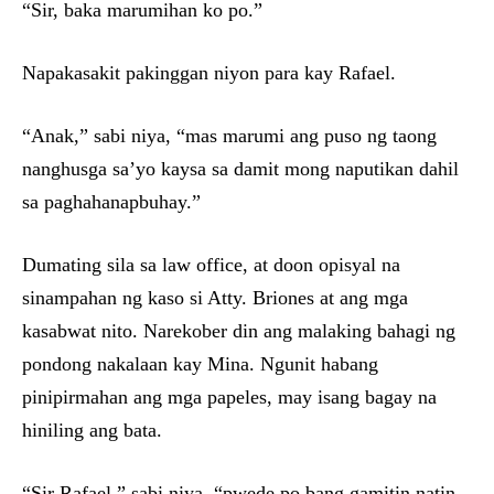
“Sir, baka marumihan ko po.”
Napakasakit pakinggan niyon para kay Rafael.
“Anak,” sabi niya, “mas marumi ang puso ng taong
nanghusga sa’yo kaysa sa damit mong naputikan dahil
sa paghahanapbuhay.”
Dumating sila sa law office, at doon opisyal na
sinampahan ng kaso si Atty. Briones at ang mga
kasabwat nito. Narekober din ang malaking bahagi ng
pondong nakalaan kay Mina. Ngunit habang
pinipirmahan ang mga papeles, may isang bagay na
hiniling ang bata.
“Sir Rafael,” sabi niya, “pwede po bang gamitin natin