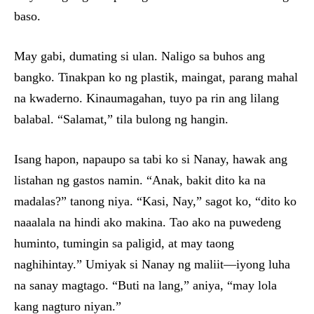
baso.
May gabi, dumating si ulan. Naligo sa buhos ang
bangko. Tinakpan ko ng plastik, maingat, parang mahal
na kwaderno. Kinaumagahan, tuyo pa rin ang lilang
balabal. “Salamat,” tila bulong ng hangin.
Isang hapon, napaupo sa tabi ko si Nanay, hawak ang
listahan ng gastos namin. “Anak, bakit dito ka na
madalas?” tanong niya. “Kasi, Nay,” sagot ko, “dito ko
naaalala na hindi ako makina. Tao ako na puwedeng
huminto, tumingin sa paligid, at may taong
naghihintay.” Umiyak si Nanay ng maliit—iyong luha
na sanay magtago. “Buti na lang,” aniya, “may lola
kang nagturo niyan.”