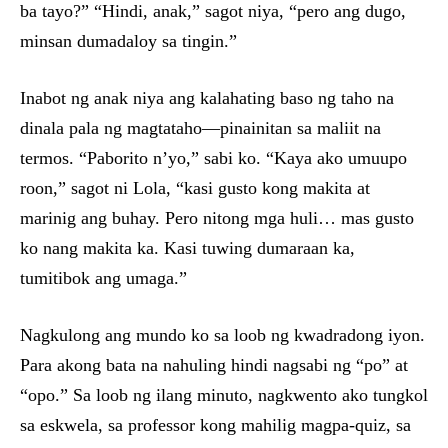
ba tayo?” “Hindi, anak,” sagot niya, “pero ang dugo,
minsan dumadaloy sa tingin.”
Inabot ng anak niya ang kalahating baso ng taho na
dinala pala ng magtataho—pinainitan sa maliit na
termos. “Paborito n’yo,” sabi ko. “Kaya ako umuupo
roon,” sagot ni Lola, “kasi gusto kong makita at
marinig ang buhay. Pero nitong mga huli… mas gusto
ko nang makita ka. Kasi tuwing dumaraan ka,
tumitibok ang umaga.”
Nagkulong ang mundo ko sa loob ng kwadradong iyon.
Para akong bata na nahuling hindi nagsabi ng “po” at
“opo.” Sa loob ng ilang minuto, nagkwento ako tungkol
sa eskwela, sa professor kong mahilig magpa-quiz, sa