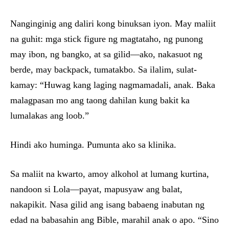
Nanginginig ang daliri kong binuksan iyon. May maliit
na guhit: mga stick figure ng magtataho, ng punong
may ibon, ng bangko, at sa gilid—ako, nakasuot ng
berde, may backpack, tumatakbo. Sa ilalim, sulat-
kamay: “Huwag kang laging nagmamadali, anak. Baka
malagpasan mo ang taong dahilan kung bakit ka
lumalakas ang loob.”
Hindi ako huminga. Pumunta ako sa klinika.
Sa maliit na kwarto, amoy alkohol at lumang kurtina,
nandoon si Lola—payat, mapusyaw ang balat,
nakapikit. Nasa gilid ang isang babaeng inabutan ng
edad na babasahin ang Bible, marahil anak o apo. “Sino