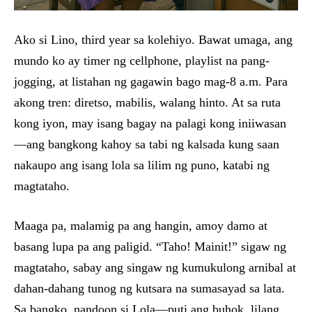
Ako si Lino, third year sa kolehiyo. Bawat umaga, ang
mundo ko ay timer ng cellphone, playlist na pang-
jogging, at listahan ng gagawin bago mag-8 a.m. Para
akong tren: diretso, mabilis, walang hinto. At sa ruta
kong iyon, may isang bagay na palagi kong iniiwasan
—ang bangkong kahoy sa tabi ng kalsada kung saan
nakaupo ang isang lola sa lilim ng puno, katabi ng
magtataho.
Maaga pa, malamig pa ang hangin, amoy damo at
basang lupa pa ang paligid. “Taho! Mainit!” sigaw ng
magtataho, sabay ang singaw ng kumukulong arnibal at
dahan-dahang tunog ng kutsara na sumasayad sa lata.
Sa bangko, nandoon si Lola—puti ang buhok, lilang