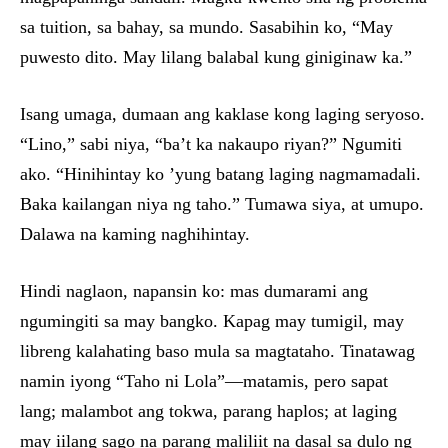
sa tuition, sa bahay, sa mundo. Sasabihin ko, “May
puwesto dito. May lilang balabal kung giniginaw ka.”
Isang umaga, dumaan ang kaklase kong laging seryoso.
“Lino,” sabi niya, “ba’t ka nakaupo riyan?” Ngumiti
ako. “Hinihintay ko ’yung batang laging nagmamadali.
Baka kailangan niya ng taho.” Tumawa siya, at umupo.
Dalawa na kaming naghihintay.
Hindi naglaon, napansin ko: mas dumarami ang
ngumingiti sa may bangko. Kapag may tumigil, may
libreng kalahating baso mula sa magtataho. Tinatawag
namin iyong “Taho ni Lola”—matamis, pero sapat
lang; malambot ang tokwa, parang haplos; at laging
may iilang sago na parang maliliit na dasal sa dulo ng