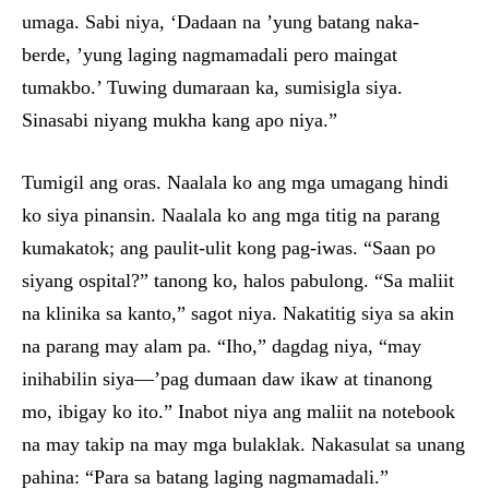
umaga. Sabi niya, ‘Dadaan na ’yung batang naka-
berde, ’yung laging nagmamadali pero maingat
tumakbo.’ Tuwing dumaraan ka, sumisigla siya.
Sinasabi niyang mukha kang apo niya.”
Tumigil ang oras. Naalala ko ang mga umagang hindi
ko siya pinansin. Naalala ko ang mga titig na parang
kumakatok; ang paulit-ulit kong pag-iwas. “Saan po
siyang ospital?” tanong ko, halos pabulong. “Sa maliit
na klinika sa kanto,” sagot niya. Nakatitig siya sa akin
na parang may alam pa. “Iho,” dagdag niya, “may
inihabilin siya—’pag dumaan daw ikaw at tinanong
mo, ibigay ko ito.” Inabot niya ang maliit na notebook
na may takip na may mga bulaklak. Nakasulat sa unang
pahina: “Para sa batang laging nagmamadali.”