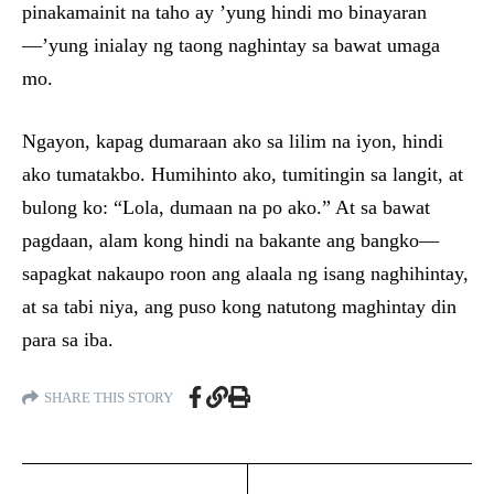
pinakamainit na taho ay ’yung hindi mo binayaran
—’yung inialay ng taong naghintay sa bawat umaga
mo.
Ngayon, kapag dumaraan ako sa lilim na iyon, hindi
ako tumatakbo. Humihinto ako, tumitingin sa langit, at
bulong ko: “Lola, dumaan na po ako.” At sa bawat
pagdaan, alam kong hindi na bakante ang bangko—
sapagkat nakaupo roon ang alaala ng isang naghihintay,
at sa tabi niya, ang puso kong natutong maghintay din
para sa iba.
SHARE THIS STORY