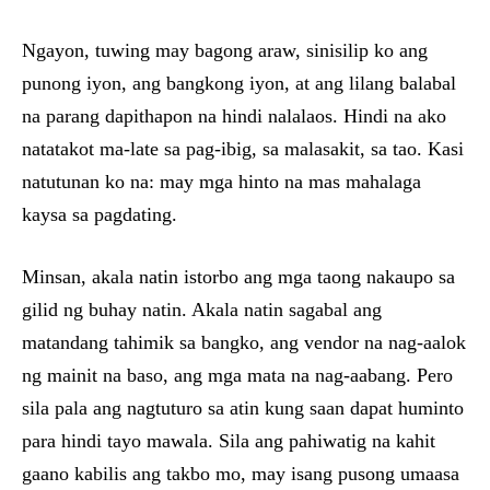
Ngayon, tuwing may bagong araw, sinisilip ko ang
punong iyon, ang bangkong iyon, at ang lilang balabal
na parang dapithapon na hindi nalalaos. Hindi na ako
natatakot ma-late sa pag-ibig, sa malasakit, sa tao. Kasi
natutunan ko na: may mga hinto na mas mahalaga
kaysa sa pagdating.
Minsan, akala natin istorbo ang mga taong nakaupo sa
gilid ng buhay natin. Akala natin sagabal ang
matandang tahimik sa bangko, ang vendor na nag-aalok
ng mainit na baso, ang mga mata na nag-aabang. Pero
sila pala ang nagtuturo sa atin kung saan dapat huminto
para hindi tayo mawala. Sila ang pahiwatig na kahit
gaano kabilis ang takbo mo, may isang pusong umaasa