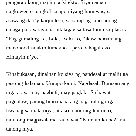
pangarap kong maging arkitekto. Siya naman,
nagkuwento tungkol sa apo niyang lumuwas, sa
asawang dati’y karpintero, sa sarap ng taho noong
dalaga pa raw siya na nilalagay sa tasa hindi sa plastik.
“Pag gumaling ka, Lola,” sabi ko, “ikaw naman ang
manonood sa akin tumakbo—pero babagal ako.
Hintayin n’yo.”
Kinabukasan, dinalhan ko siya ng pandesal at maliit na
paso ng halaman. Umupo kami. Nagdasal. Dumaan ang
mga araw, may pagbuti, may paglala. Sa bawat
pagdalaw, parang humahaba ang pag-iral ng mga
liwanag sa mata niya, at ako, natutong huminto;
natutong magpasalamat sa bawat “Kumain ka na?” na
tanong niya.