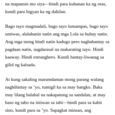
na mapansin mo siya—hindi para kuhanan ka ng oras,
kundi para bigyan ka ng dahilan.
Bago tayo magmadali, bago tayo lumampas, bago tayo
umiwas, alalahanin natin ang mga Lola sa buhay natin.
Ang mga taong hindi natin kadugo pero nagbabantay sa
pagdaan natin, nagdarasal na makarating tayo. Hindi
kaaway. Hindi estranghero. Kundi bantay-liwanag sa
gilid ng kalsada.
At kung sakaling maramdaman mong parang walang
naghihintay sa ’yo, tumigil ka sa may bangko. Baka
may lilang balabal na nakapatong sa sandalan, at may
baso ng taho na iniiwan sa tabi—hindi para sa kahit
sino, kundi para sa ’yo. Sapagkat minsan, ang