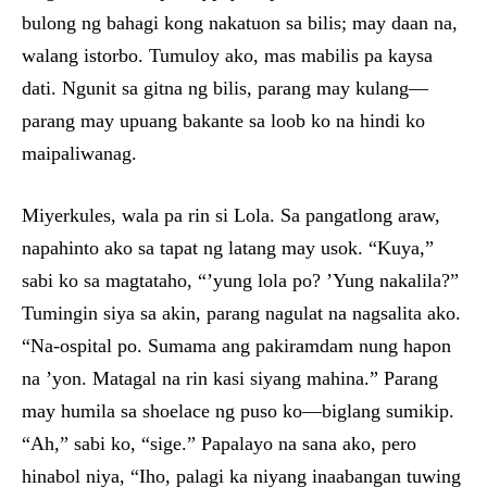
bulong ng bahagi kong nakatuon sa bilis; may daan na,
walang istorbo. Tumuloy ako, mas mabilis pa kaysa
dati. Ngunit sa gitna ng bilis, parang may kulang—
parang may upuang bakante sa loob ko na hindi ko
maipaliwanag.
Miyerkules, wala pa rin si Lola. Sa pangatlong araw,
napahinto ako sa tapat ng latang may usok. “Kuya,”
sabi ko sa magtataho, “’yung lola po? ’Yung nakalila?”
Tumingin siya sa akin, parang nagulat na nagsalita ako.
“Na-ospital po. Sumama ang pakiramdam nung hapon
na ’yon. Matagal na rin kasi siyang mahina.” Parang
may humila sa shoelace ng puso ko—biglang sumikip.
“Ah,” sabi ko, “sige.” Papalayo na sana ako, pero
hinabol niya, “Iho, palagi ka niyang inaabangan tuwing