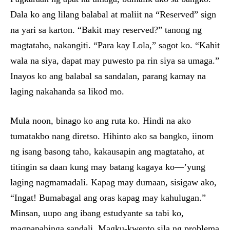
Dala ko ang lilang balabal at maliit na “Reserved” sign
na yari sa karton. “Bakit may reserved?” tanong ng
magtataho, nakangiti. “Para kay Lola,” sagot ko. “Kahit
wala na siya, dapat may puwesto pa rin siya sa umaga.”
Inayos ko ang balabal sa sandalan, parang kamay na
laging nakahanda sa likod mo.
Mula noon, binago ko ang ruta ko. Hindi na ako
tumatakbo nang diretso. Hihinto ako sa bangko, iinom
ng isang basong taho, kakausapin ang magtataho, at
titingin sa daan kung may batang kagaya ko—’yung
laging nagmamadali. Kapag may dumaan, sisigaw ako,
“Ingat! Bumabagal ang oras kapag may kahulugan.”
Minsan, uupo ang ibang estudyante sa tabi ko,
magpapahinga sandali. Magku-kwento sila ng problema