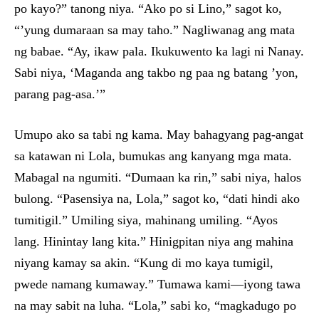
po kayo?” tanong niya. “Ako po si Lino,” sagot ko,
“’yung dumaraan sa may taho.” Nagliwanag ang mata
ng babae. “Ay, ikaw pala. Ikukuwento ka lagi ni Nanay.
Sabi niya, ‘Maganda ang takbo ng paa ng batang ’yon,
parang pag-asa.’”
Umupo ako sa tabi ng kama. May bahagyang pag-angat
sa katawan ni Lola, bumukas ang kanyang mga mata.
Mabagal na ngumiti. “Dumaan ka rin,” sabi niya, halos
bulong. “Pasensiya na, Lola,” sagot ko, “dati hindi ako
tumitigil.” Umiling siya, mahinang umiling. “Ayos
lang. Hinintay lang kita.” Hinigpitan niya ang mahina
niyang kamay sa akin. “Kung di mo kaya tumigil,
pwede namang kumaway.” Tumawa kami—iyong tawa
na may sabit na luha. “Lola,” sabi ko, “magkadugo po