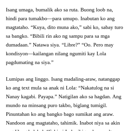
Isang umaga, bumalik ako sa ruta. Buong loob na,
hindi para tumakbo—para umupo. Inabutan ko ang
magtataho. “Kuya, dito muna ako,” sabi ko, sabay turo
sa bangko. “Bibili rin ako ng sampu para sa mga
dumadaan.” Natawa siya. “Libre?” “Oo. Pero may
kondisyon—kailangan nilang ngumiti kay Lola
pagdumating na siya.”
Lumipas ang linggo. Isang madaling-araw, natanggap
ko ang text mula sa anak ni Lola: “Nakatulog na si
Nanay kagabi. Payapa.” Natigilan ako sa hagdan. Ang
mundo na minsang puro takbo, biglang tumigil.
Pinuntahan ko ang bangko bago sumikat ang araw.
Nandoon ang magtataho, tahimik. Inabot niya sa akin