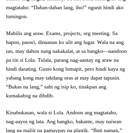
magtataho: “Dahan-dahan lang, iho!” ngunit hindi ako
lumingon.
Mabilis ang araw. Exams, projects, org meeting. Sa
hapon, pauwi, dinaanan ko ulit ang lugar. Wala na ang
tao, may dahon nang nakakalat, at sa bangko—nandoon
pa rin si Lola. Tulala, parang nag-aantay ng araw na
hindi darating. Gusto kong lumapit, pero hindi kaya ng
yabang kong may takdang oras at may dapat tapusin.
“Bukas na lang,” sabi ng isip ko, tinakpan ang
kumakabog na dibdib.
Kinabukasan, wala si Lola. Andoon ang magtataho,
nag-aayos ng lata. Ang bangko, bakante, may naiwan
lang na maliit na pamaypay na plastik. “Buti naman,”