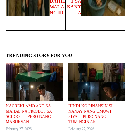
DAHIL
T SA
WALA
KANY
NG ID
A
TRENDING STORY FOR YOU
NAGREKLAMO AKO SA
HINDI KO PINANSIN SI
MAHAL NA PROJECT SA
NANAY NANG UMUWI
SCHOOL… PERO NANG
SIYA… PERO NANG
MABUKSAN ...
TUMINGIN AK ...
February 27, 2026
February 27, 2026