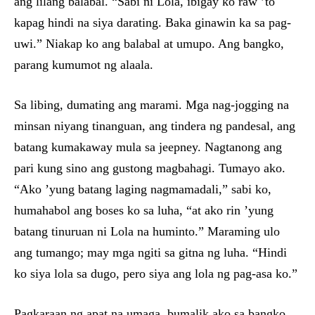
ang lilang balabal. “Sabi ni Lola, ibigay ko raw ’to
kapag hindi na siya darating. Baka ginawin ka sa pag-
uwi.” Niakap ko ang balabal at umupo. Ang bangko,
parang kumumot ng alaala.
Sa libing, dumating ang marami. Mga nag-jogging na
minsan niyang tinanguan, ang tindera ng pandesal, ang
batang kumakaway mula sa jeepney. Nagtanong ang
pari kung sino ang gustong magbahagi. Tumayo ako.
“Ako ’yung batang laging nagmamadali,” sabi ko,
humahabol ang boses ko sa luha, “at ako rin ’yung
batang tinuruan ni Lola na huminto.” Maraming ulo
ang tumango; may mga ngiti sa gitna ng luha. “Hindi
ko siya lola sa dugo, pero siya ang lola ng pag-asa ko.”
Pagkaraan ng apat na umaga, bumalik ako sa bangko.