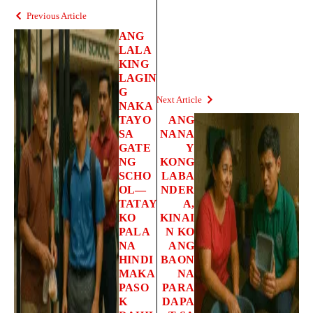
Previous Article
ANG
LALA
KING
LAGIN
G
Next Article
NAKA
TAYO
ANG
SA
NANA
GATE
Y
NG
KONG
SCHO
LABA
OL—
NDER
TATAY
A,
KO
KINAI
PALA
N KO
NA
ANG
HINDI
BAON
MAKA
NA
PASO
PARA
K
DAPA