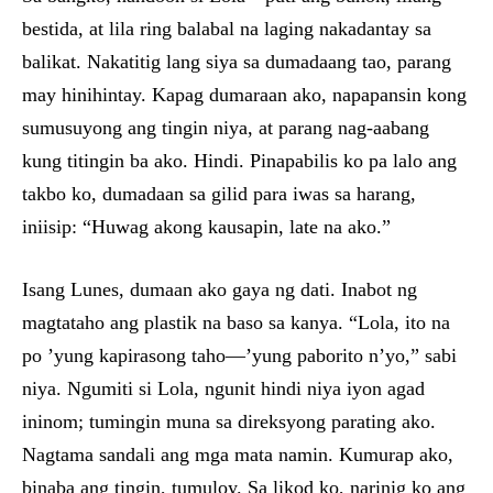
bestida, at lila ring balabal na laging nakadantay sa
balikat. Nakatitig lang siya sa dumadaang tao, parang
may hinihintay. Kapag dumaraan ako, napapansin kong
sumusuyong ang tingin niya, at parang nag-aabang
kung titingin ba ako. Hindi. Pinapabilis ko pa lalo ang
takbo ko, dumadaan sa gilid para iwas sa harang,
iniisip: “Huwag akong kausapin, late na ako.”
Isang Lunes, dumaan ako gaya ng dati. Inabot ng
magtataho ang plastik na baso sa kanya. “Lola, ito na
po ’yung kapirasong taho—’yung paborito n’yo,” sabi
niya. Ngumiti si Lola, ngunit hindi niya iyon agad
ininom; tumingin muna sa direksyong parating ako.
Nagtama sandali ang mga mata namin. Kumurap ako,
binaba ang tingin, tumuloy. Sa likod ko, narinig ko ang