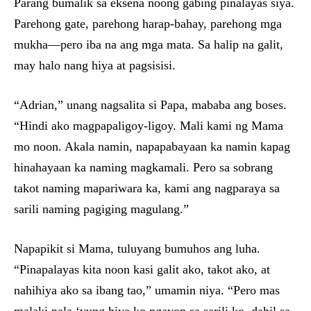
Parang bumalik sa eksena noong gabing pinalayas siya.
Parehong gate, parehong harap-bahay, parehong mga
mukha—pero iba na ang mga mata. Sa halip na galit,
may halo nang hiya at pagsisisi.
“Adrian,” unang nagsalita si Papa, mababa ang boses.
“Hindi ako magpapaligoy-ligoy. Mali kami ng Mama
mo noon. Akala namin, napapabayaan ka namin kapag
hinahayaan ka naming magkamali. Pero sa sobrang
takot naming mapariwara ka, kami ang nagparaya sa
sarili naming pagiging magulang.”
Napapikit si Mama, tuluyang bumuhos ang luha.
“Pinapalayas kita noon kasi galit ako, takot ako, at
nahihiya ako sa ibang tao,” umamin niya. “Pero mas