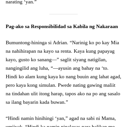
narating ‘yan.”
Pag-ako sa Responsibilidad sa Kabila ng Nakaraan
Bumuntong-hininga si Adrian. “Narinig ko po kay Mia
na nahihirapan na kayo sa renta. Kaya kung papayag
kayo, gusto ko sanang—” saglit siyang natigilan,
nangingilid ang luha, “—ayusin ang bahay na ‘to.
Hindi ko alam kung kaya ko nang buuin ang lahat agad,
pero kaya kong simulan. Pwede nating gawing maliit
na tindahan ulit itong harap, tapos ako na po ang sasalo
sa ilang bayarin kada buwan.”
“Hindi namin hinihingi ‘yan,” agad na sabi ni Mama,
umiiyak. “Hindi ka namin pinalayas para balikan mo