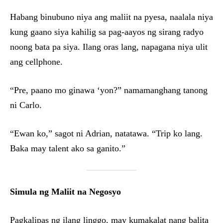
Habang binubuno niya ang maliit na pyesa, naalala niya
kung gaano siya kahilig sa pag-aayos ng sirang radyo
noong bata pa siya. Ilang oras lang, napagana niya ulit
ang cellphone.
“Pre, paano mo ginawa ‘yon?” namamanghang tanong
ni Carlo.
“Ewan ko,” sagot ni Adrian, natatawa. “Trip ko lang.
Baka may talent ako sa ganito.”
Simula ng Maliit na Negosyo
Pagkalipas ng ilang linggo, may kumakalat nang balita