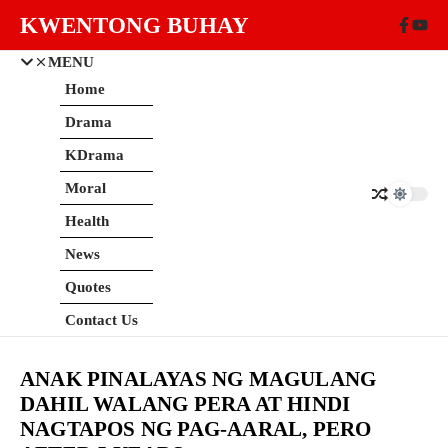
Skip to content
KWENTONG BUHAY
MENU
Home
Drama
KDrama
Moral
Health
News
Quotes
Contact Us
ANAK PINALAYAS NG MAGULANG
DAHIL WALANG PERA AT HINDI
NAGTAPOS NG PAG-AARAL, PERO