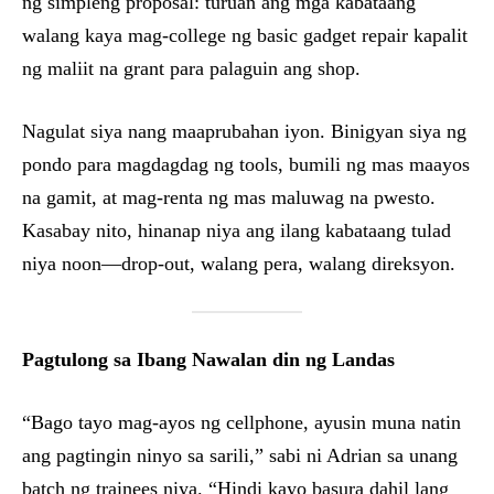
ng simpleng proposal: turuan ang mga kabataang
walang kaya mag-college ng basic gadget repair kapalit
ng maliit na grant para palaguin ang shop.
Nagulat siya nang maaprubahan iyon. Binigyan siya ng
pondo para magdagdag ng tools, bumili ng mas maayos
na gamit, at mag-renta ng mas maluwag na pwesto.
Kasabay nito, hinanap niya ang ilang kabataang tulad
niya noon—drop-out, walang pera, walang direksyon.
Pagtulong sa Ibang Nawalan din ng Landas
“Bago tayo mag-ayos ng cellphone, ayusin muna natin
ang pagtingin ninyo sa sarili,” sabi ni Adrian sa unang
batch ng trainees niya. “Hindi kayo basura dahil lang