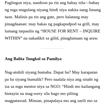
Paglingon niya, nandoon pa rin ang bahay nila—bahay
ng mga magulang niyang hindi niya nakita nang limang
taon. Malinis pa rin ang gate, pero halatang may
pinagdaanan: may bakas ng pagkapudpod sa grill, may
lumang tarpaulin ng “HOUSE FOR RENT – INQUIRE
WITHIN” na nakadikit sa gilid, pinaglumaan ng araw.
Ang Balita Tungkol sa Pamilya
Nag-atubili siyang bumaba. Dapat ba? May karapatan
pa ba siyang bumalik? Pero naalala niya ang sinabi ng
isa sa mga mentor niya sa NGO: “Hindi mo kailangang
hintayin na mag-sorry sila bago mo piliing
magpatawad. Minsan, pinapalaya mo ang sarili mo sa