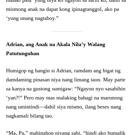
malaki pala ‘yung hiya ko ngayon sa sarili ko, dahil sa
mismong anak na dapat kong ipinagtanggol, ako pa
‘yung unang nagtaboy.”
Adrian, ang Anak na Akala Nila’y Walang
Patutunguhan
Humigop ng hangin si Adrian, ramdam ang bigat ng
damdaming pinasan niya nang limang taon. May parte
sa kanya na gustong sumigaw: “Ngayon nyo sasabihin
‘yan?!” Pero may mas malaking bahagi na marunong
nang umintindi—dahil siya mismo, ilang beses nang
nagkamali bilang tao.
“Ma, Pa,” mahinahon niyang sabi, “hindi ako bumalik