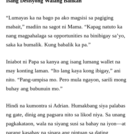
Isang Desisyong Walang Balikan
“Lumayas ka na bago pa ako magsisi sa pagiging
mabait,” madiin na sagot ni Mama. “Kapag natuto ka
nang magpahalaga sa opportunities na binibigay sa’yo,
saka ka bumalik. Kung babalik ka pa.”
Iniabot ni Papa sa kanya ang isang lumang wallet na
may konting laman. “Ito lang kaya kong ibigay,” ani
nito. “Pang-umpisa mo. Pero mula ngayon, sarili mong
buhay ang bubunuin mo.”
Hindi na kumontra si Adrian. Humakbang siya palabas
ng gate, dinig ang pagsara nito sa likod niya. Sa unang
pagkakataon, wala na siyang susi sa bahay na iyon—at
parang kasabay na sinara ang pintuan sa dating