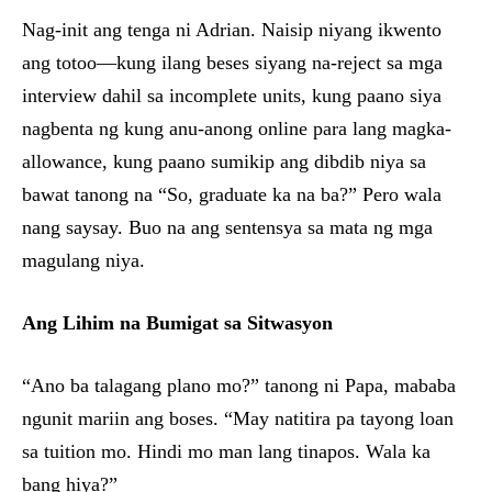
Nag-init ang tenga ni Adrian. Naisip niyang ikwento
ang totoo—kung ilang beses siyang na-reject sa mga
interview dahil sa incomplete units, kung paano siya
nagbenta ng kung anu-anong online para lang magka-
allowance, kung paano sumikip ang dibdib niya sa
bawat tanong na “So, graduate ka na ba?” Pero wala
nang saysay. Buo na ang sentensya sa mata ng mga
magulang niya.
Ang Lihim na Bumigat sa Sitwasyon
“Ano ba talagang plano mo?” tanong ni Papa, mababa
ngunit mariin ang boses. “May natitira pa tayong loan
sa tuition mo. Hindi mo man lang tinapos. Wala ka
bang hiya?”