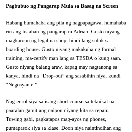
Pagbubuo ng Pangarap Mula sa Basag na Screen
Habang humahaba ang pila ng nagpapagawa, humahaba
rin ang listahan ng pangarap ni Adrian. Gusto niyang
magkaroon ng legal na shop, hindi lang sulok sa
boarding house. Gusto niyang makakuha ng formal
training, ma-certify man lang sa TESDA o kung saan.
Gusto niyang balang araw, kapag may nagtanong sa
kanya, hindi na “Drop-out” ang sasabihin niya, kundi
“Negosyante.”
Nag-enrol siya sa isang short course sa teknikal na
paaralan gamit ang naipon niyang kita sa repair.
Tuwing gabi, pagkatapos mag-ayos ng phones,
pumapasok siya sa klase. Doon niya naintindihan ang