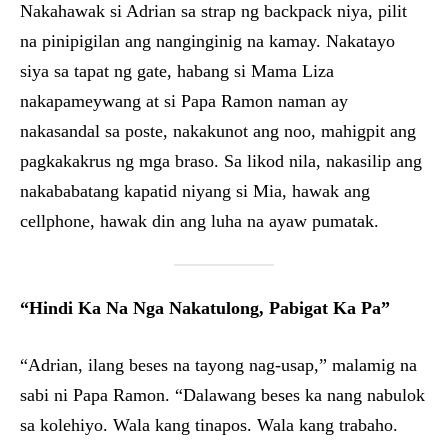
Nakahawak si Adrian sa strap ng backpack niya, pilit
na pinipigilan ang nanginginig na kamay. Nakatayo
siya sa tapat ng gate, habang si Mama Liza
nakapameywang at si Papa Ramon naman ay
nakasandal sa poste, nakakunot ang noo, mahigpit ang
pagkakakrus ng mga braso. Sa likod nila, nakasilip ang
nakababatang kapatid niyang si Mia, hawak ang
cellphone, hawak din ang luha na ayaw pumatak.
“Hindi Ka Na Nga Nakatulong, Pabigat Ka Pa”
“Adrian, ilang beses na tayong nag-usap,” malamig na
sabi ni Papa Ramon. “Dalawang beses ka nang nabulok
sa kolehiyo. Wala kang tinapos. Wala kang trabaho.