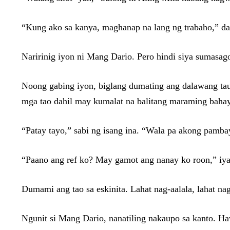
“Kung ako sa kanya, maghanap na lang ng trabaho,” da
Naririnig iyon ni Mang Dario. Pero hindi siya sumasa
Noong gabing iyon, biglang dumating ang dalawang tau
mga tao dahil may kumalat na balitang maraming bahay
“Patay tayo,” sabi ng isang ina. “Wala pa akong pamb
“Paano ang ref ko? May gamot ang nanay ko roon,” iya
Dumami ang tao sa eskinita. Lahat nag-aalala, lahat n
Ngunit si Mang Dario, nanatiling nakaupo sa kanto. Ha