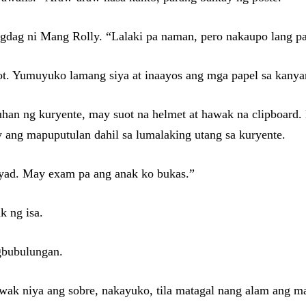
gdag ni Mang Rolly. “Lalaki pa naman, pero nakaupo lang pa
got. Yumuyuko lamang siya at inaayos ang mga papel sa kany
han ng kuryente, may suot na helmet at hawak na clipboard. 
 ang mapuputulan dahil sa lumalaking utang sa kuryente.
ayad. May exam pa ang anak ko bukas.”
k ng isa.
agbubulungan.
wak niya ang sobre, nakayuko, tila matagal nang alam ang m