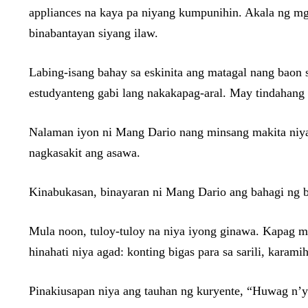
appliances na kaya pa niyang kumpunihin. Akala ng mga
binabantayan siyang ilaw.
Labing-isang bahay sa eskinita ang matagal nang bao
estudyanteng gabi lang nakakapag-aral. May tindahang u
Nalaman iyon ni Mang Dario nang minsang makita niyan
nagkasakit ang asawa.
Kinabukasan, binayaran ni Mang Dario ang bahagi ng bi
Mula noon, tuloy-tuloy na niya iyong ginawa. Kapag ma
hinahati niya agad: konting bigas para sa sarili, karamiha
Pinakiusapan niya ang tauhan ng kuryente, “Huwag n’y