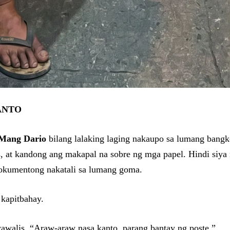
ANTO
Mang Dario
bilang lalaking laging nakaupo sa lumang bangk
s, at kandong ang makapal na sobre ng mga papel. Hindi siya 
 dokumentong nakatali sa lumang goma.
 kapitbahay.
awalis. “Araw-araw nasa kanto, parang bantay ng poste.”