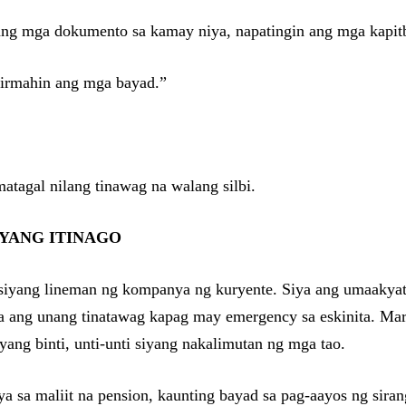
o ang mga dokumento sa kamay niya, napatingin ang mga kapit
mpirmahin ang mga bayad.”
tagal nilang tinawag na walang silbi.
IYANG ITINAGO
siyang lineman ng kompanya ng kuryente. Siya ang umaakyat
a ang unang tinatawag kapag may emergency sa eskinita. Mar
ang binti, unti-unti siyang nakalimutan ng mga tao.
ya sa maliit na pension, kaunting bayad sa pag-aayos ng sir