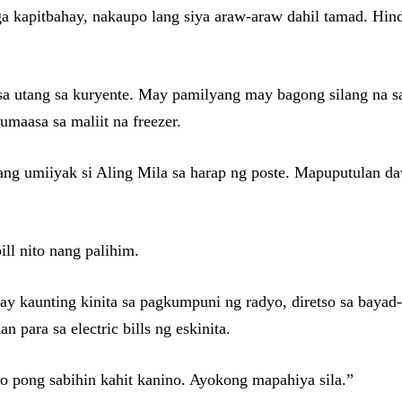
 kapitbahay, nakaupo lang siya araw-araw dahil tamad. Hind
n sa utang sa kuryente. May pamilyang may bagong silang n
maasa sa maliit na freezer.
g umiiyak si Aling Mila sa harap ng poste. Mapuputulan daw
ll nito nang palihim.
y kaunting kinita sa pagkumpuni ng radyo, diretso sa bayad
n para sa electric bills ng eskinita.
o pong sabihin kahit kanino. Ayokong mapahiya sila.”