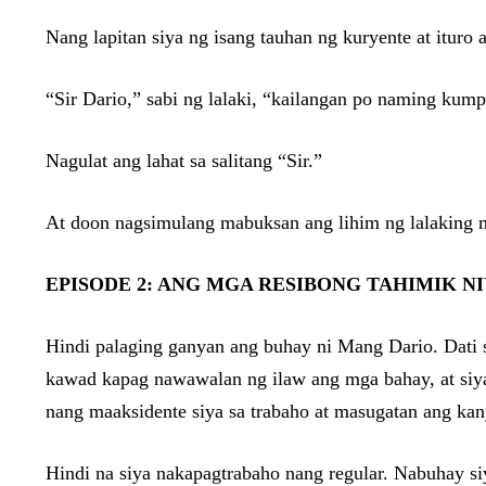
Nang lapitan siya ng isang tauhan ng kuryente at itur
“Sir Dario,” sabi ng lalaki, “kailangan po naming ku
Nagulat ang lahat sa salitang “Sir.”
At doon nagsimulang mabuksan ang lihim ng lalaking ma
EPISODE 2: ANG MGA RESIBONG TAHIMIK N
Hindi palaging ganyan ang buhay ni Mang Dario. Dati 
kawad kapag nawawalan ng ilaw ang mga bahay, at siy
nang maaksidente siya sa trabaho at masugatan ang kany
Hindi na siya nakapagtrabaho nang regular. Nabuhay si