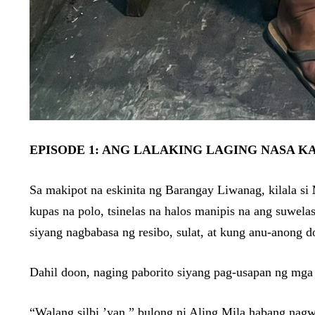
EPISODE 1: ANG LALAKING LAGING NASA K
Sa makipot na eskinita ng Barangay Liwanag, kilala si
kupas na polo, tsinelas na halos manipis na ang suwela
siyang nagbabasa ng resibo, sulat, at kung anu-anong
Dahil doon, naging paborito siyang pag-usapan ng mga
“Walang silbi ’yan,” bulong ni Aling Mila habang nagw